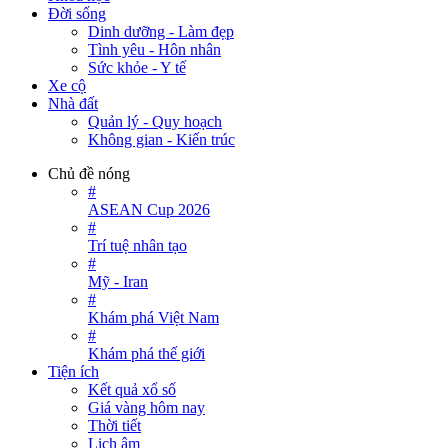
Đời sống
Dinh dưỡng - Làm đẹp
Tình yêu - Hôn nhân
Sức khỏe - Y tế
Xe cộ
Nhà đất
Quản lý - Quy hoạch
Không gian - Kiến trúc
Chủ đề nóng
#
ASEAN Cup 2026
#
Trí tuệ nhân tạo
#
Mỹ - Iran
#
Khám phá Việt Nam
#
Khám phá thế giới
Tiện ích
Kết quả xổ số
Giá vàng hôm nay
Thời tiết
Lịch âm