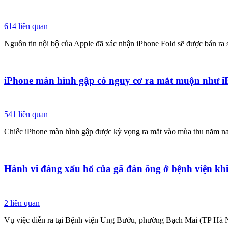
614
liên quan
Nguồn tin nội bộ của Apple đã xác nhận iPhone Fold sẽ được bán ra
iPhone màn hình gập có nguy cơ ra mắt muộn như 
541
liên quan
Chiếc iPhone màn hình gập được kỳ vọng ra mắt vào mùa thu năm nay v
Hành vi đáng xấu hổ của gã đàn ông ở bệnh viện khi
2
liên quan
Vụ việc diễn ra tại Bệnh viện Ung Bướu, phường Bạch Mai (TP Hà N