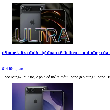
iPhone Ultra được dự đoán sẽ đi theo con đường của
614
liên quan
Theo Ming-Chi Kuo, Apple có thể ra mắt iPhone gập cùng iPhone 1