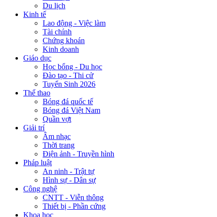
Du lịch
Kinh tế
Lao động - Việc làm
Tài chính
Chứng khoán
Kinh doanh
Giáo dục
Học bổng - Du học
Đào tạo - Thi cử
Tuyển Sinh 2026
Thể thao
Bóng đá quốc tế
Bóng đá Việt Nam
Quần vợt
Giải trí
Âm nhạc
Thời trang
Điện ảnh - Truyền hình
Pháp luật
An ninh - Trật tự
Hình sự - Dân sự
Công nghệ
CNTT - Viễn thông
Thiết bị - Phần cứng
Khoa học