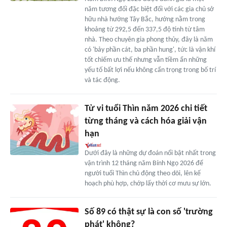
năm tương đối đặc biệt đối với các gia chủ sở
hữu nhà hướng Tây Bắc, hướng nằm trong
khoảng từ 292,5 đến 337,5 độ tính từ tâm
nhà. Theo chuyên gia phong thủy, đây là năm
có 'bảy phần cát, ba phần hung', tức là vận khí
tốt chiếm ưu thế nhưng vẫn tiềm ẩn những
yếu tố bất lợi nếu không cẩn trọng trong bố trí
và tác động.
Tử vi tuổi Thìn năm 2026 chi tiết
từng tháng và cách hóa giải vận
hạn
Dưới đây là những dự đoán nổi bật nhất trong
vận trình 12 tháng năm Bính Ngọ 2026 để
người tuổi Thìn chủ động theo dõi, lên kế
hoạch phù hợp, chớp lấy thời cơ mưu sự lớn.
Số 89 có thật sự là con số 'trường
phát' không?