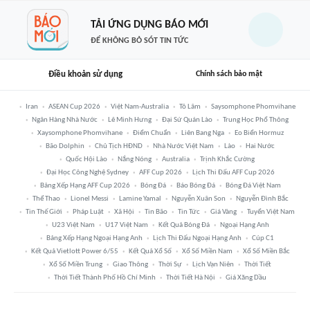
TẢI ỨNG DỤNG BÁO MỚI
ĐỂ KHÔNG BỎ SÓT TIN TỨC
Điều khoản sử dụng
Chính sách bảo mật
Iran
ASEAN Cup 2026
Việt Nam-Australia
Tô Lâm
Saysomphone Phomvihane
Ngân Hàng Nhà Nước
Lê Minh Hưng
Đại Sứ Quán Lào
Trung Học Phổ Thông
Xaysomphone Phomvihane
Điểm Chuẩn
Liên Bang Nga
Eo Biển Hormuz
Bão Dolphin
Chủ Tịch HĐND
Nhà Nước Việt Nam
Lào
Hai Nước
Quốc Hội Lào
Nắng Nóng
Australia
Trịnh Khắc Cường
Đại Học Công Nghệ Sydney
AFF Cup 2026
Lịch Thi Đấu AFF Cup 2026
Bảng Xếp Hạng AFF Cup 2026
Bóng Đá
Báo Bóng Đá
Bóng Đá Việt Nam
Thể Thao
Lionel Messi
Lamine Yamal
Nguyễn Xuân Son
Nguyễn Đình Bắc
Tin Thế Giới
Pháp Luật
Xã Hội
Tin Bão
Tin Tức
Giá Vàng
Tuyển Việt Nam
U23 Việt Nam
U17 Việt Nam
Kết Quả Bóng Đá
Ngoại Hạng Anh
Bảng Xếp Hạng Ngoại Hạng Anh
Lịch Thi Đấu Ngoại Hạng Anh
Cúp C1
Kết Quả Vietlott Power 6/55
Kết Quả Xổ Số
Xổ Số Miền Nam
Xổ Số Miền Bắc
Xổ Số Miền Trung
Giao Thông
Thời Sự
Lịch Vạn Niên
Thời Tiết
Thời Tiết Thành Phố Hồ Chí Minh
Thời Tiết Hà Nội
Giá Xăng Dầu