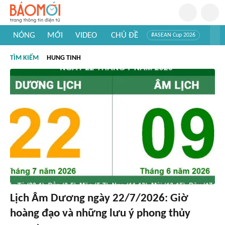
NÓNG
MỚI
VIDEO
CHỦ ĐỀ
#ASEAN Cup 2026
#Tuyển sinh đại học 2026
#Trí tuệ nhân tạo
#Mỹ - Iran
TÌM KIẾM
HUNG TINH
#Khám phá Việt Nam
#Khám phá thế giới
Lịch Âm Dương ngày 22/7/2026: Giờ
hoàng đạo và những lưu ý phong thủy