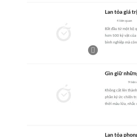
Lan tỏa giá t
4
liên quan
Bắt đầu từ một bộ 
hơn 500 kỷ vật của 
binh nghiệp mà còn 
Gìn giữ những
9
liên
Không cất lên thàn
phần ký ức chiến tr
thời máu lửa, nhắc 
Lan tỏa phong