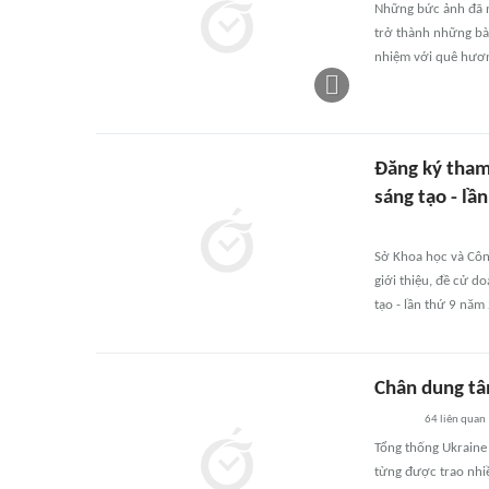
Những bức ảnh đã n
trở thành những bài
nhiệm với quê hươn
Đăng ký tham
sáng tạo - lầ
Sở Khoa học và Cô
giới thiệu, đề cử d
tạo - lần thứ 9 năm
Chân dung tân
64
liên quan
Tổng thống Ukraine
từng được trao nhiề