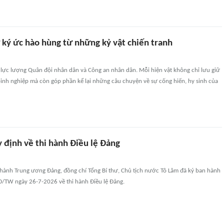
 ký ức hào hùng từ những kỷ vật chiến tranh
 lực lượng Quân đội nhân dân và Công an nhân dân. Mỗi hiện vật không chỉ lưu giữ
inh nghiệp mà còn góp phần kể lại những câu chuyện về sự cống hiến, hy sinh của
 định về thi hành Điều lệ Đảng
hành Trung ương Đảng, đồng chí Tổng Bí thư, Chủ tịch nước Tô Lâm đã ký ban hành
/TW ngày 26-7-2026 về thi hành Điều lệ Đảng.