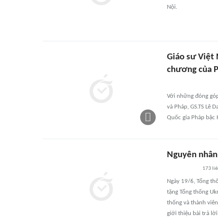
Nội.
Giáo sư Việt
chương của 
Với những đóng góp
và Pháp, GS.TS Lê 
Quốc gia Pháp bậc H
Nguyên nhân b
173
li
Ngày 19/6, Tổng th
tặng Tổng thống Uk
thống và thành viên
giới thiệu bài trả 