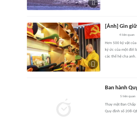
[Ảnh] Gìn giữ
4
liên quan
Hơn 500 kỷ vật của
ký ức của một đời b
các thế hệ cha anh.
Ban hành Quy
5
liên quan
Thay mặt Ban Chấp 
Quy định số 208-QĐ