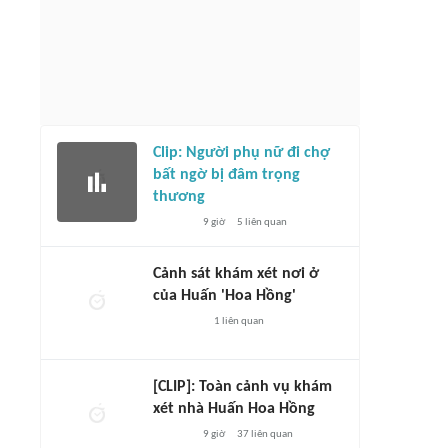
Clip: Người phụ nữ đi chợ
bất ngờ bị đâm trọng
thương
9 giờ
5
liên quan
Cảnh sát khám xét nơi ở
của Huấn 'Hoa Hồng'
1
liên quan
[CLIP]: Toàn cảnh vụ khám
xét nhà Huấn Hoa Hồng
9 giờ
37
liên quan