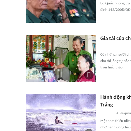
Bộ Quốc phòng trả 
định 142/2008/QĐ-T
Gia tài của c
Có những người cha 
cha tôi, ông tự hào
tròn hiếu thảo.
Hành động kh
Trắng
4
liên quan
Một nam thiếu niên
nhờ hành động liều 