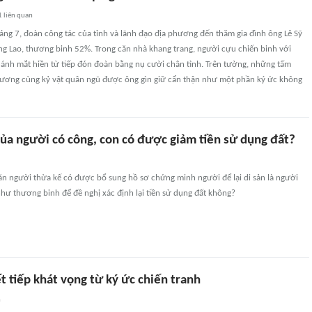
1
liên quan
ng 7, đoàn công tác của tỉnh và lãnh đạo địa phương đến thăm gia đình ông Lê Sỹ
ng Lao, thương binh 52%. Trong căn nhà khang trang, người cựu chiến binh với
 ánh mắt hiền từ tiếp đón đoàn bằng nụ cười chân tình. Trên tường, những tấm
ương cùng kỷ vật quân ngũ được ông gìn giữ cẩn thận như một phần ký ức không
của người có công, con có được giảm tiền sử dụng đất?
n người thừa kế có được bổ sung hồ sơ chứng minh người để lại di sản là người
hư thương binh để đề nghị xác định lại tiền sử dụng đất không?
t tiếp khát vọng từ ký ức chiến tranh
n