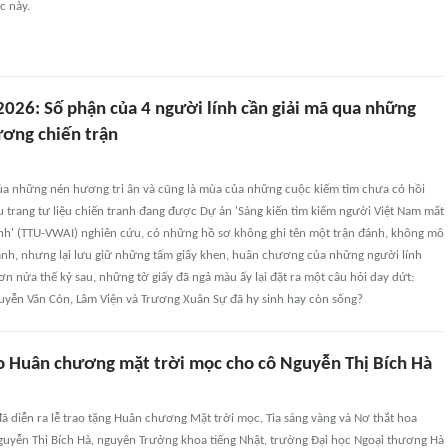
c này.
2026: Số phận của 4 người lính cần giải mã qua những
ơng chiến trận
ủa những nén hương tri ân và cũng là mùa của những cuộc kiếm tìm chưa có hồi
ệu trang tư liệu chiến tranh đang được Dự án 'Sáng kiến tìm kiếm người Việt Nam mất
ranh' (TTU-VWAI) nghiên cứu, có những hồ sơ không ghi tên một trận đánh, không mô
ranh, nhưng lại lưu giữ những tấm giấy khen, huân chương của những người lính
n nửa thế kỷ sau, những tờ giấy đã ngả màu ấy lại đặt ra một câu hỏi day dứt:
uyễn Văn Cón, Lâm Viện và Trương Xuân Sự đã hy sinh hay còn sống?
o Huân chương mặt trời mọc cho cô Nguyễn Thị Bích Hà
 đã diễn ra lễ trao tặng Huân chương Mặt trời mọc, Tia sáng vàng và Nơ thắt hoa
guyễn Thị Bích Hà, nguyên Trưởng khoa tiếng Nhật, trường Đại học Ngoại thương Hà