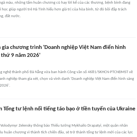
gả màu, những tấm huân chương cũ hay lời kể của các thương, bệnh binh đang
 học giúp người trẻ Hà Tĩnh hiểu hơn giá trị của hòa bình, từ đó bồi đắp trách
g, đất nước.
 gia chương trình 'Doanh nghiệp Việt Nam điển hình
n thứ 9 năm 2026'
ng nghệ thành phố Đà Nẵng vừa ban hành Công văn số 4681/SKHCN-PTCNĐMST về
oanh nghiệp tham gia xét, chọn và vinh danh 'Doanh nghiệp Việt Nam điển hình sáng
 2026'.
 Tổng tư lệnh nổi tiếng táo bạo ở tiền tuyến của Ukraine
 Volodymyr Zelensky thông báo Thiếu tướng Mykhailo Drapatyi, một quân nhân
u huân chương vì thành tích chiến đấu, sẽ trở thành tổng tư lệnh mới của các lực