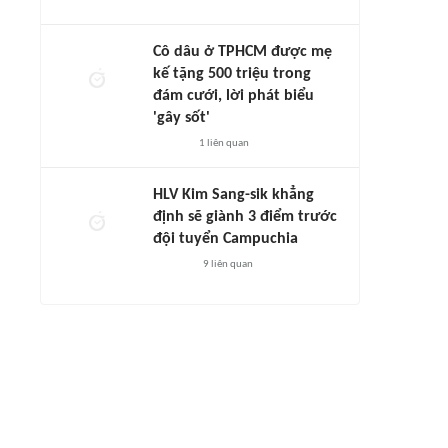
Cô dâu ở TPHCM được mẹ
kế tặng 500 triệu trong
đám cưới, lời phát biểu
'gây sốt'
1
liên quan
HLV Kim Sang-sik khẳng
định sẽ giành 3 điểm trước
đội tuyển Campuchia
9
liên quan