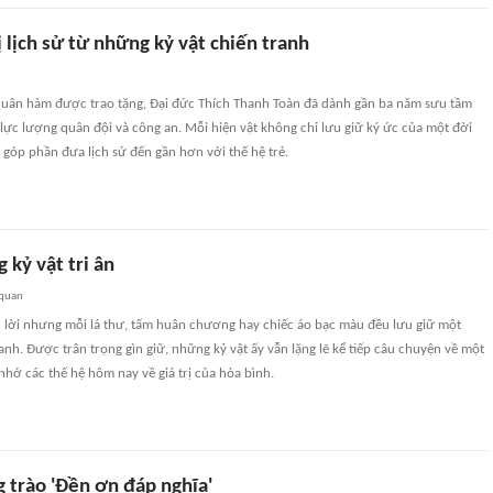
rị lịch sử từ những kỷ vật chiến tranh
quân hàm được trao tặng, Đại đức Thích Thanh Toàn đã dành gần ba năm sưu tầm
lực lượng quân đội và công an. Mỗi hiện vật không chỉ lưu giữ ký ức của một đời
góp phần đưa lịch sử đến gần hơn với thế hệ trẻ.
 kỷ vật tri ân
 quan
h lời nhưng mỗi lá thư, tấm huân chương hay chiếc áo bạc màu đều lưu giữ một
anh. Được trân trọng gìn giữ, những kỷ vật ấy vẫn lặng lẽ kể tiếp câu chuyện về một
nhớ các thế hệ hôm nay về giá trị của hòa bình.
 trào 'Đền ơn đáp nghĩa'