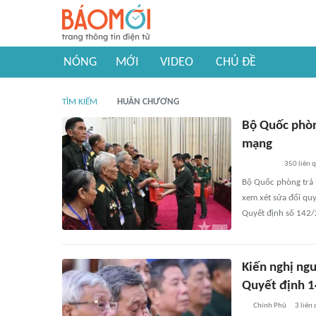
NÓNG
MỚI
VIDEO
CHỦ ĐỀ
TÌM KIẾM
HUÂN CHƯƠNG
Bộ Quốc phòng
mạng
350
liên 
Bộ Quốc phòng trả l
xem xét sửa đổi qu
Quyết định số 142/
Kiến nghị ng
Quyết định 1
Chính Phủ
3
liên