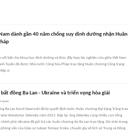
 Nam dành gần 40 năm chống suy dinh dưỡng nhận Huân
Pháp
 nổi bật cho khoa học dinh dưỡng và thúc đẩy hợp tác nghiên cứu giữa Việt Nam
Danh Tuyên đã được Nhà nước Cộng hòa Pháp trao tặng Huân chương Công trạng
iệp sĩ.
ất đồng Ba Lan - Ukraine và triển vọng hòa giải
ên quan
ống Ba Lan Karol Nawrocki đã ký quyết định tước Huân chương Đại bàng Trắng trao
raine Volodymyr Zelensky năm 2023. Đáp lại, ông Zelensky cùng nhiều cựu tổng
 chính phủ Ukraine đã gửi trả các huân chương do Ba Lan trao tặng. Xin trân trọng
lời phỏng vấn của Giáo sư Lukasz Tomasz Sroka, chuyên gia về lịch sử Trung và Đông