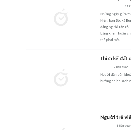
119
Những ngày giữa thá
Hiền, bản Bó, xã Bú
dáng người rắn rỏi,
bằng khen, huân ch
thể phai mờ.
Thừa kế đất 
2
liên quan
Người dân băn khoă
hưởng chính sách n
Người trẻ viế
8
liên qua