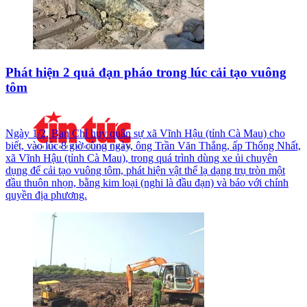
Phát hiện 2 quả đạn pháo trong lúc cải tạo vuông
tôm
Ngày 1/2, Ban Chỉ huy quân sự xã Vĩnh Hậu (tỉnh Cà Mau) cho
biết, vào lúc 8 giờ cùng ngày, ông Trần Văn Thắng, ấp Thống Nhất,
xã Vĩnh Hậu (tỉnh Cà Mau), trong quá trình dùng xe ủi chuyên
dụng để cải tạo vuông tôm, phát hiện vật thể lạ dạng trụ tròn một
đầu thuôn nhọn, bằng kim loại (nghi là đầu đạn) và báo với chính
quyền địa phương.