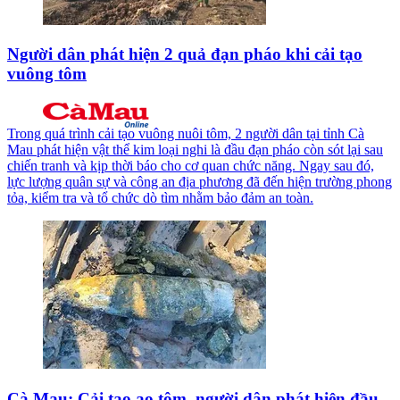
Người dân phát hiện 2 quả đạn pháo khi cải tạo
vuông tôm
Trong quá trình cải tạo vuông nuôi tôm, 2 người dân tại tỉnh Cà
Mau phát hiện vật thể kim loại nghi là đầu đạn pháo còn sót lại sau
chiến tranh và kịp thời báo cho cơ quan chức năng. Ngay sau đó,
lực lượng quân sự và công an địa phương đã đến hiện trường phong
tỏa, kiểm tra và tổ chức dò tìm nhằm bảo đảm an toàn.
Cà Mau: Cải tạo ao tôm, người dân phát hiện đầu