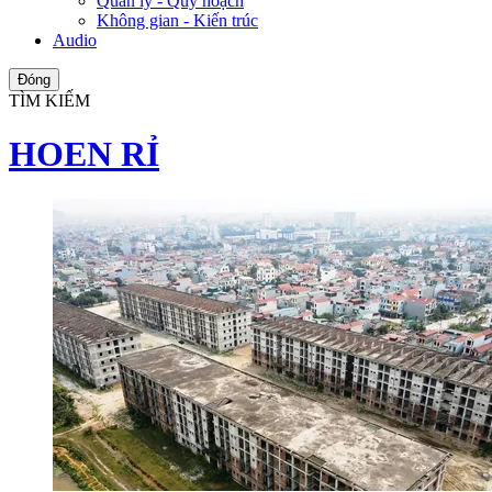
Quản lý - Quy hoạch
Không gian - Kiến trúc
Audio
Đóng
TÌM KIẾM
HOEN RỈ