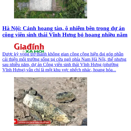
Hà Nội: Cảnh hoang tàn, ô nhiễm bên trong dự án
công viên sinh thái Vĩnh Hưng bỏ hoang nhiều năm
Được kỳ vọng trở thành không gian công cộng hiện đại góp phần
cải thiện môi trường sống tại cửa ngõ phía Nam Hà Nội, thế nhưng
sau nhiều năm, dự án Công viên sinh thái Vĩnh Hưng (phường
Vĩnh Hưng) vẫn chỉ là một khu vực nhếch nhác, hoang hóa...