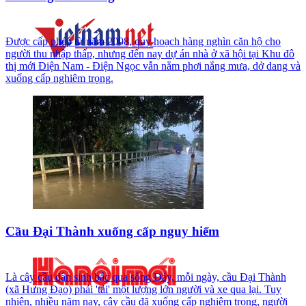
Được cấp phép từ năm 2008, quy hoạch hàng nghìn căn hộ cho
người thu nhập thấp, nhưng đến nay dự án nhà ở xã hội tại Khu đô
thị mới Điện Nam - Điện Ngọc vẫn nằm phơi nắng mưa, dở dang và
xuống cấp nghiêm trọng.
Cầu Đại Thành xuống cấp nguy hiểm
Là cây cầu dân sinh bắc qua sông Đáy, mỗi ngày, cầu Đại Thành
(xã Hưng Đạo) phải 'tải' một lượng lớn người và xe qua lại. Tuy
nhiên, nhiều năm nay, cây cầu đã xuống cấp nghiêm trọng, người