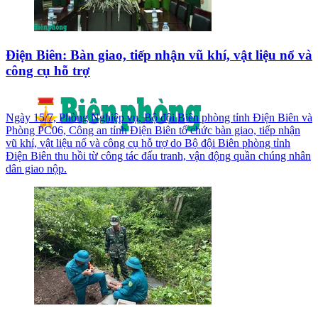
Điện Biên: Bàn giao, tiếp nhận vũ khí, vật liệu nổ và
công cụ hỗ trợ
Ngày 15/7, Phòng Nghiệp vụ, Bộ đội Biên phòng tỉnh Điện Biên và
Phòng PC06, Công an tỉnh Điện Biên tổ chức bàn giao, tiếp nhận
vũ khí, vật liệu nổ và công cụ hỗ trợ do Bộ đội Biên phòng tỉnh
Điện Biên thu hồi từ công tác đấu tranh, vận động quần chúng nhân
dân giao nộp.