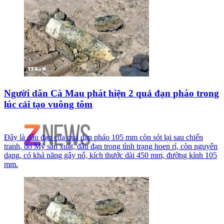
Người dân Cà Mau phát hiện 2 quả đạn pháo trong
lúc cải tạo vuông tôm
Đây là đầu đạn của quả đạn pháo 105 mm còn sót lại sau chiến
tranh, do Mỹ sản xuất, đầu đạn trong tình trạng hoen rỉ, còn nguyên
dạng, có khả năng gây nổ, kích thước dài 450 mm, đường kính 105
mm.