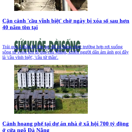
Cận cảnh 'cầu vĩnh biệt' chờ ngày bị xóa sổ sau hơn
40 năm tồn tại
Trải qua 4 thập kỷ tồn tại, đã có hàng chục trường hợp rơi xuống
sông tử vong khi đi qua cầu Máng, khiến người dân ám ảnh gọi đây
là 'cầu vĩnh biệt', 'cầu tử thần'.
Cảnh hoang phế tại dự án nhà ở xã hội 700 tỷ đồng
ở cửa ngõ Đà Nẵng