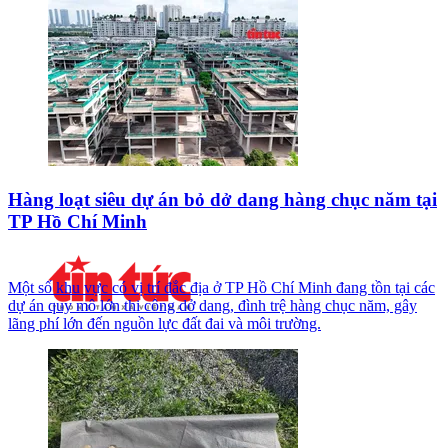
Hàng loạt siêu dự án bỏ dở dang hàng chục năm tại
TP Hồ Chí Minh
Một số khu vực có vị trí đắc địa ở TP Hồ Chí Minh đang tồn tại các
dự án quy mô lớn thi công dở dang, đình trệ hàng chục năm, gây
lãng phí lớn đến nguồn lực đất đai và môi trường.