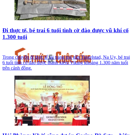
Đi thực tế, bé trai 6 tuổi tình cờ đào được vũ khí cổ
1.300 tuổi
Trong chuyến đi thực tế tại trang trại gần Tingelstad, Na Uy, bé trai
6 tuổi tình cờ đào được thanh kiếm Viking khoảng 1.300 năm tuổi
trên cánh đồng.