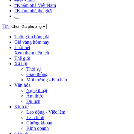
#Khám phá Việt Nam
#Khám phá thế giới
Tin
Thông tin bóng đá
Giá vàng hôm nay
Thời tiết
Xem thêm tiện ích
Thế giới
Xã hội
Thời sự
Giao thông
Môi trường - Khí hậu
Văn hóa
Nghệ thuật
Ẩm thực
Du lịch
Kinh tế
Lao động - Việc làm
Tài chính
Chứng khoán
Kinh doanh
Giáo dục