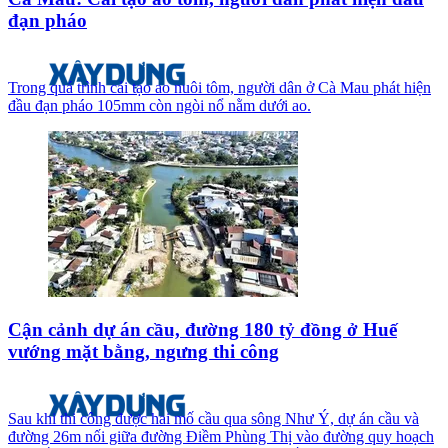
đạn pháo
Trong quá trình cải tạo ao nuôi tôm, người dân ở Cà Mau phát hiện
đầu đạn pháo 105mm còn ngòi nổ nằm dưới ao.
Cận cảnh dự án cầu, đường 180 tỷ đồng ở Huế
vướng mặt bằng, ngưng thi công
Sau khi thi công được hai mố cầu qua sông Như Ý, dự án cầu và
đường 26m nối giữa đường Điềm Phùng Thị vào đường quy hoạch