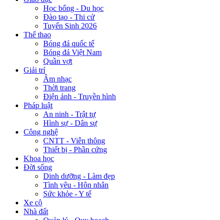
Học bổng - Du học
Đào tạo - Thi cử
Tuyển Sinh 2026
Thể thao
Bóng đá quốc tế
Bóng đá Việt Nam
Quần vợt
Giải trí
Âm nhạc
Thời trang
Điện ảnh - Truyền hình
Pháp luật
An ninh - Trật tự
Hình sự - Dân sự
Công nghệ
CNTT - Viễn thông
Thiết bị - Phần cứng
Khoa học
Đời sống
Dinh dưỡng - Làm đẹp
Tình yêu - Hôn nhân
Sức khỏe - Y tế
Xe cộ
Nhà đất