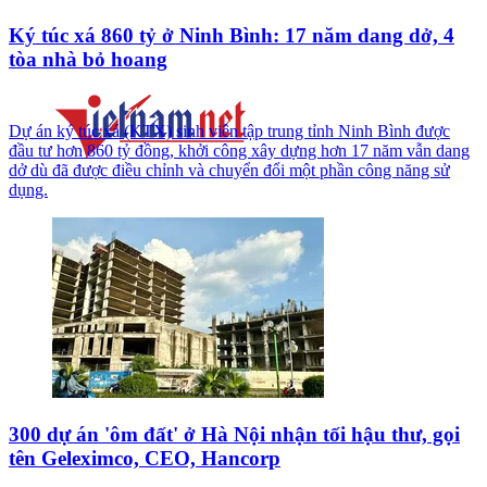
Ký túc xá 860 tỷ ở Ninh Bình: 17 năm dang dở, 4
tòa nhà bỏ hoang
Dự án ký túc xá (KTX) sinh viên tập trung tỉnh Ninh Bình được
đầu tư hơn 860 tỷ đồng, khởi công xây dựng hơn 17 năm vẫn dang
dở dù đã được điều chỉnh và chuyển đổi một phần công năng sử
dụng.
300 dự án 'ôm đất' ở Hà Nội nhận tối hậu thư, gọi
tên Geleximco, CEO, Hancorp