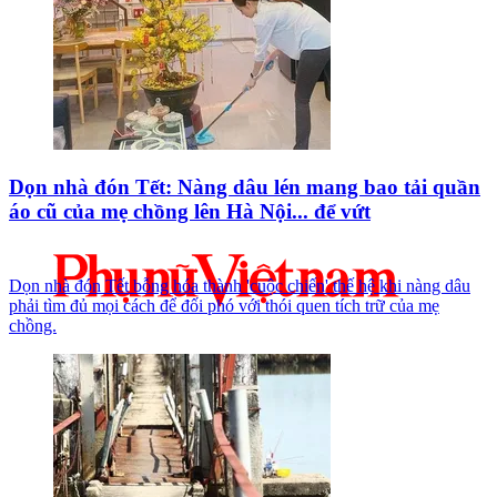
Dọn nhà đón Tết: Nàng dâu lén mang bao tải quần
áo cũ của mẹ chồng lên Hà Nội... để vứt
Dọn nhà đón Tết bỗng hóa thành 'cuộc chiến' thế hệ khi nàng dâu
phải tìm đủ mọi cách để đối phó với thói quen tích trữ của mẹ
chồng.