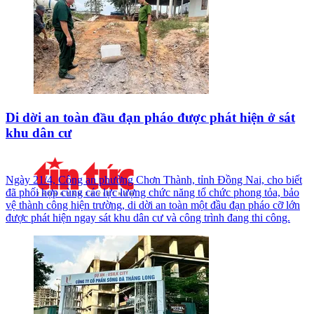
Di dời an toàn đầu đạn pháo được phát hiện ở sát
khu dân cư
Ngày 21/4, Công an phường Chơn Thành, tỉnh Đồng Nai, cho biết
đã phối hợp cùng các lực lượng chức năng tổ chức phong tỏa, bảo
vệ thành công hiện trường, di dời an toàn một đầu đạn pháo cỡ lớn
được phát hiện ngay sát khu dân cư và công trình đang thi công.