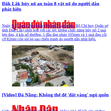
Đắk Lắk hủy nổ an toàn 8 vật nổ do người dân
phát hiện
Ngày 9-7, Ban Công binh (Phòng Tham mưu, Bộ Chỉ huy Quân sự
tỉnh Đắk Lắk) phối hợp với các lực lượng chức năng hủy nổ 2 quả
lựu đạn, 4 kíp nổ thường, 1 đầu đạn pháo 105mm và 1 quả đạn cối
cỡ 82mm còn sót lại sau chiến tranh do người dân phát hiện.
[Video] Đà Nẵng: Không thể để 'đất vàng' ngủ quên