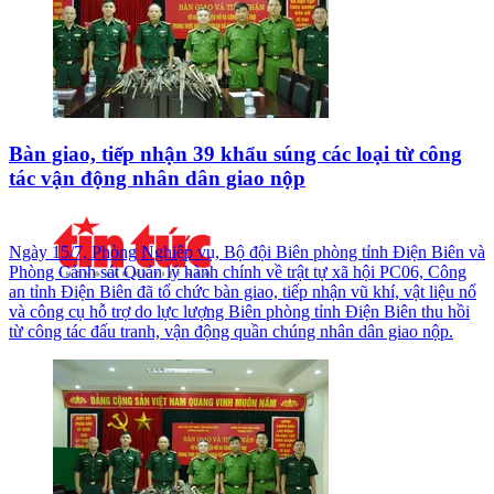
Bàn giao, tiếp nhận 39 khẩu súng các loại từ công
tác vận động nhân dân giao nộp
Ngày 15/7, Phòng Nghiệp vụ, Bộ đội Biên phòng tỉnh Điện Biên và
Phòng Cảnh sát Quản lý hành chính về trật tự xã hội PC06, Công
an tỉnh Điện Biên đã tổ chức bàn giao, tiếp nhận vũ khí, vật liệu nổ
và công cụ hỗ trợ do lực lượng Biên phòng tỉnh Điện Biên thu hồi
từ công tác đấu tranh, vận động quần chúng nhân dân giao nộp.