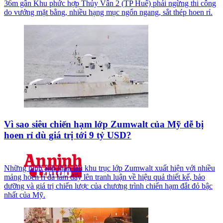
36m gần Khu phức hợp Thủy Vân 2 (TP Huế) phải ngừng thi công
do vướng mặt bằng, nhiều hạng mục ngổn ngang, sắt thép hoen rỉ.
Vì sao siêu chiến hạm lớp Zumwalt của Mỹ dễ bị
hoen rỉ dù giá trị tới 9 tỷ USD?
Những hình ảnh thân tàu khu trục lớp Zumwalt xuất hiện với nhiều
mảng hoen rỉ đã làm dấy lên tranh luận về hiệu quả thiết kế, bảo
dưỡng và giá trị chiến lược của chương trình chiến hạm đắt đỏ bậc
nhất của Mỹ.