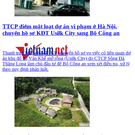
TTCP điểm mặt loạt dự án vi phạm ở Hà Nội,
chuyển hồ sơ KĐT Usilk City sang Bộ Công an
Thanh tra Chính phủ (TTCP) chuyển hồ sơ vụ việc có liên quan dự
án khu đô thị Văn Khê mở rộng (Usilk City) do CTCP Sông Đà
Thăng Long làm chủ đầu tư để Bộ Công an xem xét điều tra, xử lý
theo quy định pháp luật.