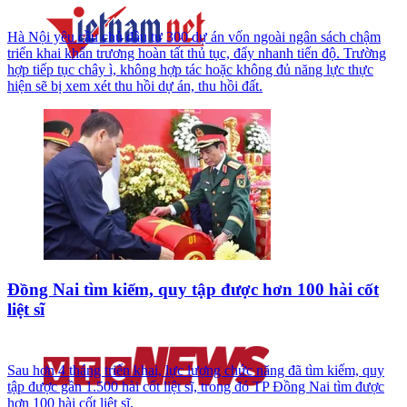
Hà Nội yêu cầu chủ đầu tư 300 dự án vốn ngoài ngân sách chậm
triển khai khẩn trương hoàn tất thủ tục, đẩy nhanh tiến độ. Trường
hợp tiếp tục chây ì, không hợp tác hoặc không đủ năng lực thực
hiện sẽ bị xem xét thu hồi dự án, thu hồi đất.
Đồng Nai tìm kiếm, quy tập được hơn 100 hài cốt
liệt sĩ
Sau hơn 4 tháng triển khai, lực lượng chức năng đã tìm kiếm, quy
tập được gần 1.500 hài cốt liệt sĩ, trong đó TP Đồng Nai tìm được
hơn 100 hài cốt liệt sĩ.