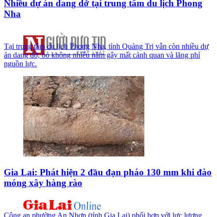
Nhiều dự án dang dở tại trung tâm du lịch Phong
Nha
Tại trung tâm du lịch Phong Nha, tỉnh Quảng Trị vẫn còn nhiều dự
án dang dở, bỏ không nhiều năm gây mất cảnh quan và lãng phí
nguồn lực.
Gia Lai: Phát hiện 2 đầu đạn pháo 130 mm khi đào
móng xây hàng rào
Công an phường An Nhơn (tỉnh Gia Lai) phối hợp với lực lượng