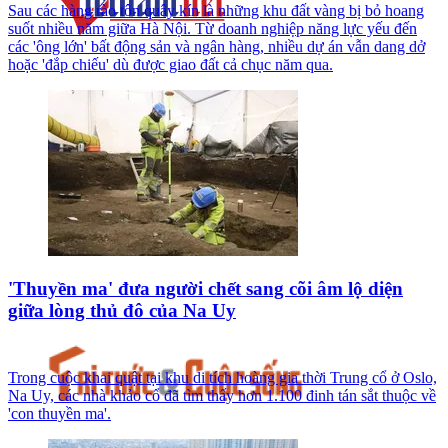
Sau các hàng rào tôn quây kín là những khu đất vàng bị bỏ hoang
suốt nhiều năm giữa Hà Nội. Từ doanh nghiệp năng lực yếu đến
các 'ông lớn' bất động sản và ngân hàng, nhiều dự án vẫn dang dở
hoặc 'đắp chiếu' dù được giao đất cả chục năm qua.
'Thuyền ma' đưa người chết sang cõi âm lộ diện
giữa lòng thủ đô của Na Uy
Trong cuộc khai quật tại khu di tích hoàng gia thời Trung cổ ở Oslo,
Na Uy, các nhà khảo cổ đã tìm thấy hơn 1.100 đinh tán sắt thuộc về
'con thuyền ma'.