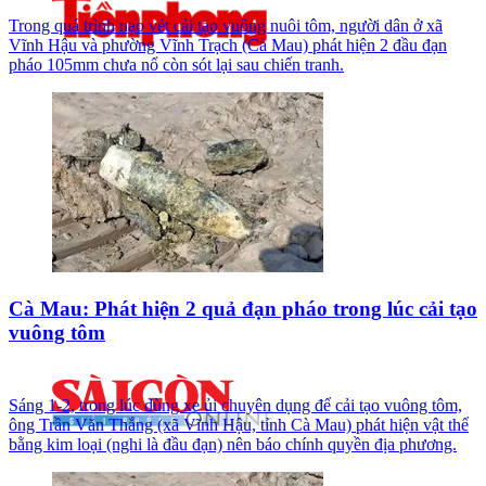
Trong quá trình nạo vét cải tạo vuông nuôi tôm, người dân ở xã
Vĩnh Hậu và phường Vĩnh Trạch (Cà Mau) phát hiện 2 đầu đạn
pháo 105mm chưa nổ còn sót lại sau chiến tranh.
Cà Mau: Phát hiện 2 quả đạn pháo trong lúc cải tạo
vuông tôm
Sáng 1-2, trong lúc dùng xe ủi chuyên dụng để cải tạo vuông tôm,
ông Trần Văn Thắng (xã Vĩnh Hậu, tỉnh Cà Mau) phát hiện vật thể
bằng kim loại (nghi là đầu đạn) nên báo chính quyền địa phương.