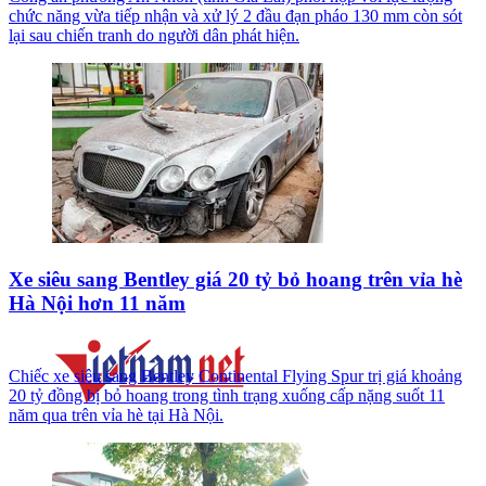
chức năng vừa tiếp nhận và xử lý 2 đầu đạn pháo 130 mm còn sót
lại sau chiến tranh do người dân phát hiện.
Xe siêu sang Bentley giá 20 tỷ bỏ hoang trên vỉa hè
Hà Nội hơn 11 năm
Chiếc xe siêu sang Bentley Continental Flying Spur trị giá khoảng
20 tỷ đồng bị bỏ hoang trong tình trạng xuống cấp nặng suốt 11
năm qua trên vỉa hè tại Hà Nội.