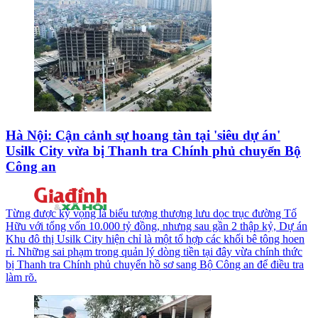
Hà Nội: Cận cảnh sự hoang tàn tại 'siêu dự án'
Usilk City vừa bị Thanh tra Chính phủ chuyển Bộ
Công an
Từng được kỳ vọng là biểu tượng thượng lưu dọc trục đường Tố
Hữu với tổng vốn 10.000 tỷ đồng, nhưng sau gần 2 thập kỷ, Dự án
Khu đô thị Usilk City hiện chỉ là một tổ hợp các khối bê tông hoen
rỉ. Những sai phạm trong quản lý dòng tiền tại đây vừa chính thức
bị Thanh tra Chính phủ chuyển hồ sơ sang Bộ Công an để điều tra
làm rõ.