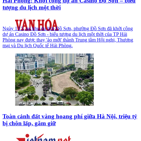
Hải Phòng: Khởi công dự án Casino Đồ Sơn – biểu
tượng du lịch một thời
Ngày 13.5, tại khu du lịch Đồ Sơn, phường Đồ Sơn đã khởi công
dự án Casino Đồ Sơn - biểu tượng du lịch một thời của TP Hải
Phòng nay được thay 'áo mới' thành Trung tâm Hội nghị, Thương
mại và Du lịch Quốc tế Hải Phòng.
Toàn cảnh đất vàng hoang phí giữa Hà Nội, triệu tỷ
bị chôn lấp, găm giữ