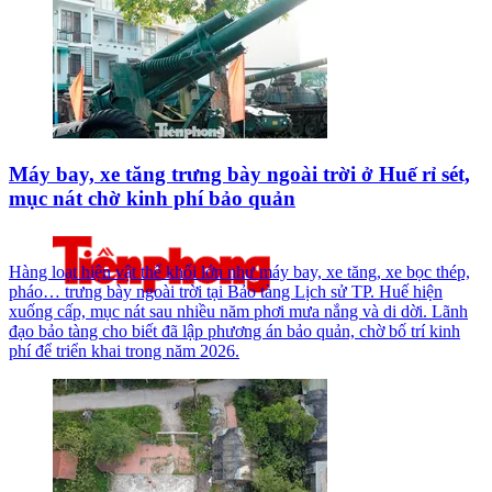
Máy bay, xe tăng trưng bày ngoài trời ở Huế rỉ sét,
mục nát chờ kinh phí bảo quản
Hàng loạt hiện vật thể khối lớn như máy bay, xe tăng, xe bọc thép,
pháo… trưng bày ngoài trời tại Bảo tàng Lịch sử TP. Huế hiện
xuống cấp, mục nát sau nhiều năm phơi mưa nắng và di dời. Lãnh
đạo bảo tàng cho biết đã lập phương án bảo quản, chờ bố trí kinh
phí để triển khai trong năm 2026.