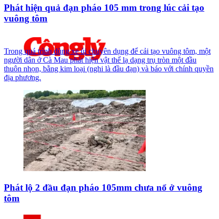
Phát hiện quả đạn pháo 105 mm trong lúc cải tạo
vuông tôm
Trong quá trình dùng xe ủi chuyên dụng để cải tạo vuông tôm, một
người dân ở Cà Mau phát hiện vật thể lạ dạng trụ tròn một đầu
thuôn nhọn, bằng kim loại (nghi là đầu đạn) và báo với chính quyền
địa phương.
Phát lộ 2 đầu đạn pháo 105mm chưa nổ ở vuông
tôm