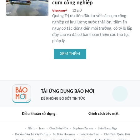
cụm công nghiệp
12 giờ
Quảng Trị ưu tiên đầu tư với các cụm công
nghiệp có lưu lượng nước thải lớn, tiềm ẩn
nguy cơ tác động đến môi trường, có tỷ lệ lấp
đầy cao và đã cơ bản hoàn thiện các thủ tục
pháp lý.
XEM THÊM
TẢI ỨNG DỤNG BÁO MỚI
ĐỂ KHÔNG BỎ SÓT TIN TỨC
Điều khoản sử dụng
Chính sách bảo mật
Năm
Iran
Chợ Biên Hòa
Sophon Zaram
Liên Bang Nga
Dự Án Đầu Tư Xây Dựng
Eo Biển Hormuz
Luật Kiến Trúc
Chủ Tịch Quốc Hội