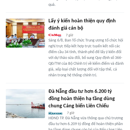
quả.
Lấy ý kiến hoàn thiện quy định
đánh giá cán bộ
7 giờ
Sáng 6/8, Ban Tổ chức Trung ương tổ chức hội
nghị trực tiếp kết hợp trực tuyến kết nối các
điểm cầu 34 tỉnh, thành phố để lấy ý kiến đối
với dự thảo sửa đổi, bổ sung Quy định số 366-
QĐ/TW của Bộ Chính trị về kiểm điểm và đánh
giá, xếp loại chất lượng đối với tập thể, cá
nhân trong hệ thống chính trị.
Đà Nẵng đầu tư hơn 6.200 tỷ
đồng hoàn thiện hạ tầng dùng
chung Cảng biển Liên Chiểu
7 giờ
HĐND TP. Đà Nẵng vừa thông qua chủ trương
đầu tư hơn 6.209 tỷ đồng để hoàn thiện phần
hạ tầng dùng chung còn lại của Bến cảng Liên