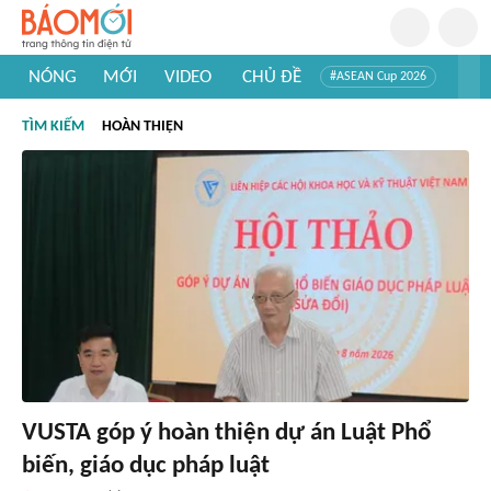
NÓNG
MỚI
VIDEO
CHỦ ĐỀ
#ASEAN Cup 2026
#Trí tuệ nhân tạo
#Mỹ - Iran
#Khám phá Việt Nam
TÌM KIẾM
HOÀN THIỆN
#Khám phá thế giới
VUSTA góp ý hoàn thiện dự án Luật Phổ
biến, giáo dục pháp luật