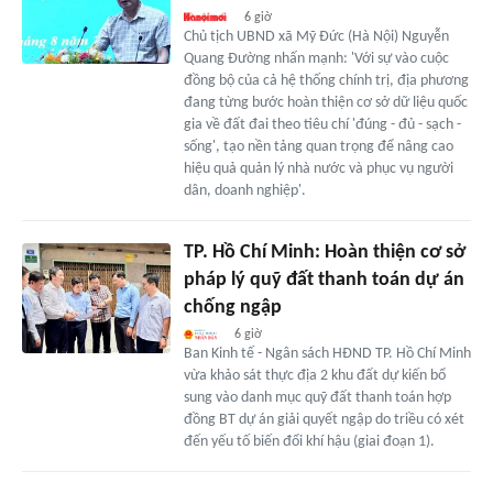
6 giờ
Chủ tịch UBND xã Mỹ Đức (Hà Nội) Nguyễn
Quang Đường nhấn mạnh: 'Với sự vào cuộc
đồng bộ của cả hệ thống chính trị, địa phương
đang từng bước hoàn thiện cơ sở dữ liệu quốc
gia về đất đai theo tiêu chí 'đúng - đủ - sạch -
sống', tạo nền tảng quan trọng để nâng cao
hiệu quả quản lý nhà nước và phục vụ người
dân, doanh nghiệp'.
TP. Hồ Chí Minh: Hoàn thiện cơ sở
pháp lý quỹ đất thanh toán dự án
chống ngập
6 giờ
Ban Kinh tế - Ngân sách HĐND TP. Hồ Chí Minh
vừa khảo sát thực địa 2 khu đất dự kiến bổ
sung vào danh mục quỹ đất thanh toán hợp
đồng BT dự án giải quyết ngập do triều có xét
đến yếu tố biến đổi khí hậu (giai đoạn 1).