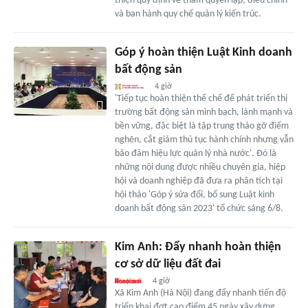
thiện quy định về thẩm quyền lập, điều chỉnh
và ban hành quy chế quản lý kiến trúc.
Góp ý hoàn thiện Luật Kinh doanh
bất động sản
4 giờ
'Tiếp tục hoàn thiện thể chế để phát triển thị
trường bất động sản minh bạch, lành mạnh và
bền vững, đặc biệt là tập trung tháo gỡ điểm
nghẽn, cắt giảm thủ tục hành chính nhưng vẫn
bảo đảm hiệu lực quản lý nhà nước'. Đó là
những nội dung được nhiều chuyên gia, hiệp
hội và doanh nghiệp đã đưa ra phân tích tại
hội thảo 'Góp ý sửa đổi, bổ sung Luật kinh
doanh bất động sản 2023' tổ chức sáng 6/8.
Kim Anh: Đẩy nhanh hoàn thiện
cơ sở dữ liệu đất đai
4 giờ
Xã Kim Anh (Hà Nội) đang đẩy nhanh tiến độ
triển khai đợt cao điểm 45 ngày xây dựng,