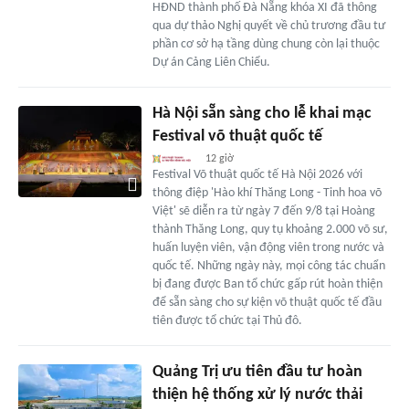
HĐND thành phố Đà Nẵng khóa XI đã thông
qua dự thảo Nghị quyết về chủ trương đầu tư
phần cơ sở hạ tầng dùng chung còn lại thuộc
Dự án Cảng Liên Chiểu.
Hà Nội sẵn sàng cho lễ khai mạc
Festival võ thuật quốc tế
12 giờ
Festival Võ thuật quốc tế Hà Nội 2026 với
thông điệp 'Hào khí Thăng Long - Tinh hoa võ
Việt' sẽ diễn ra từ ngày 7 đến 9/8 tại Hoàng
thành Thăng Long, quy tụ khoảng 2.000 võ sư,
huấn luyện viên, vận động viên trong nước và
quốc tế. Những ngày này, mọi công tác chuẩn
bị đang được Ban tổ chức gấp rút hoàn thiện
để sẵn sàng cho sự kiện võ thuật quốc tế đầu
tiên được tổ chức tại Thủ đô.
Quảng Trị ưu tiên đầu tư hoàn
thiện hệ thống xử lý nước thải