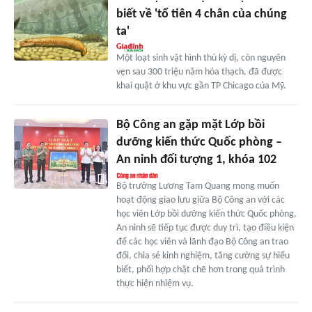
biết về 'tổ tiên 4 chân của chúng
ta'
Một loạt sinh vật hình thù kỳ dị, còn nguyên
vẹn sau 300 triệu năm hóa thạch, đã được
khai quật ở khu vực gần TP Chicago của Mỹ.
Bộ Công an gặp mặt Lớp bồi
dưỡng kiến thức Quốc phòng –
An ninh đối tượng 1, khóa 102
Bộ trưởng Lương Tam Quang mong muốn
hoạt động giao lưu giữa Bộ Công an với các
học viên Lớp bồi dưỡng kiến thức Quốc phòng,
An ninh sẽ tiếp tục được duy trì, tạo điều kiện
để các học viên và lãnh đạo Bộ Công an trao
đổi, chia sẻ kinh nghiệm, tăng cường sự hiểu
biết, phối hợp chặt chẽ hơn trong quá trình
thực hiện nhiệm vụ.