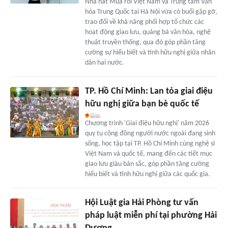
Nhà hát Múa rối Việt Nam và Trung tâm Văn
hóa Trung Quốc tại Hà Nội vừa có buổi gặp gỡ,
trao đổi về khả năng phối hợp tổ chức các
hoạt động giao lưu, quảng bá văn hóa, nghệ
thuật truyền thống, qua đó góp phần tăng
cường sự hiểu biết và tình hữu nghị giữa nhân
dân hai nước.
TP. Hồ Chí Minh: Lan tỏa giai điệu
hữu nghị giữa bạn bè quốc tế
Chương trình 'Giai điệu hữu nghị' năm 2026
quy tụ cộng đồng người nước ngoài đang sinh
sống, học tập tại TP. Hồ Chí Minh cùng nghệ sĩ
Việt Nam và quốc tế, mang đến các tiết mục
giao lưu giàu bản sắc, góp phần tăng cường
hiểu biết và tình hữu nghị giữa các quốc gia.
Hội Luật gia Hải Phòng tư vấn
pháp luật miễn phí tại phường Hải