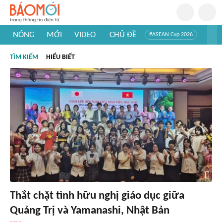
NÓNG
MỚI
VIDEO
CHỦ ĐỀ
#ASEAN Cup 2026
#Trí tuệ nhân tạo
#Mỹ - Iran
#Khám phá Việt Nam
TÌM KIẾM
HIỂU BIẾT
#Khám phá thế giới
Thắt chặt tình hữu nghị giáo dục giữa
Quảng Trị và Yamanashi, Nhật Bản