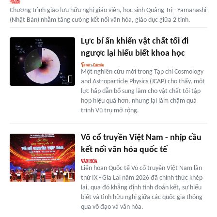
Chương trình giao lưu hữu nghị giáo viên, học sinh Quảng Trị - Yamanashi
(Nhật Bản) nhằm tăng cường kết nối văn hóa, giáo dục giữa 2 tỉnh.
Lực bí ẩn khiến vật chất tối đi
ngược lại hiểu biết khoa học
Một nghiên cứu mới trong Tạp chí Cosmology
and Astroparticle Physics (JCAP) cho thấy, một
lực hấp dẫn bổ sung làm cho vật chất tối tập
hợp hiệu quả hơn, nhưng lại làm chậm quá
trình Vũ trụ mở rộng.
Võ cổ truyền Việt Nam - nhịp cầu
kết nối văn hóa quốc tế
Liên hoan Quốc tế Võ cổ truyền Việt Nam lần
thứ IX - Gia Lai năm 2026 đã chính thức khép
lại, qua đó khẳng định tình đoàn kết, sự hiểu
biết và tình hữu nghị giữa các quốc gia thông
qua võ đạo và văn hóa.