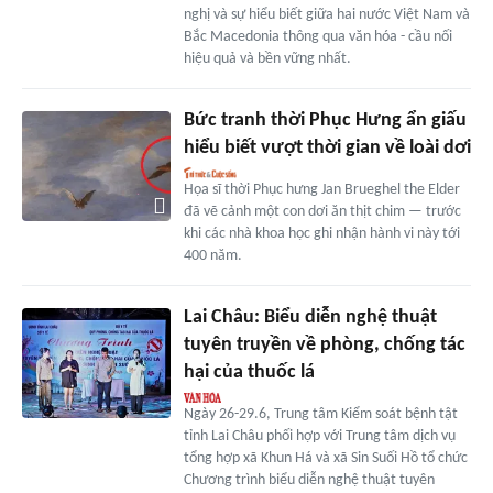
nghị và sự hiểu biết giữa hai nước Việt Nam và
Bắc Macedonia thông qua văn hóa - cầu nối
hiệu quả và bền vững nhất.
Bức tranh thời Phục Hưng ẩn giấu
hiểu biết vượt thời gian về loài dơi
Họa sĩ thời Phục hưng Jan Brueghel the Elder
đã vẽ cảnh một con dơi ăn thịt chim — trước
khi các nhà khoa học ghi nhận hành vi này tới
400 năm.
Lai Châu: Biểu diễn nghệ thuật
tuyên truyền về phòng, chống tác
hại của thuốc lá
Ngày 26-29.6, Trung tâm Kiểm soát bệnh tật
tỉnh Lai Châu phối hợp với Trung tâm dịch vụ
tổng hợp xã Khun Há và xã Sin Suối Hồ tổ chức
Chương trình biểu diễn nghệ thuật tuyên