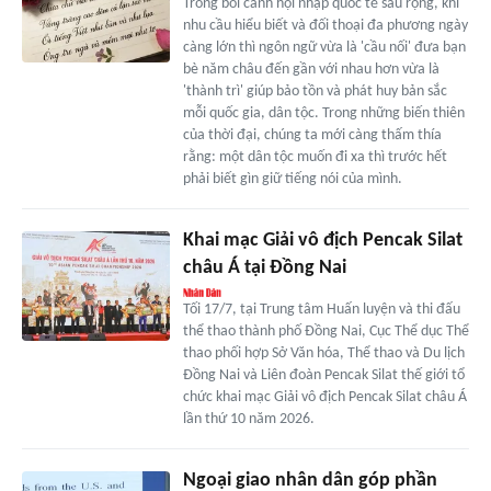
Trong bối cảnh hội nhập quốc tế sâu rộng, khi
nhu cầu hiểu biết và đối thoại đa phương ngày
càng lớn thì ngôn ngữ vừa là 'cầu nối' đưa bạn
bè năm châu đến gần với nhau hơn vừa là
'thành trì' giúp bảo tồn và phát huy bản sắc
mỗi quốc gia, dân tộc. Trong những biến thiên
của thời đại, chúng ta mới càng thấm thía
rằng: một dân tộc muốn đi xa thì trước hết
phải biết gìn giữ tiếng nói của mình.
Khai mạc Giải vô địch Pencak Silat
châu Á tại Đồng Nai
Tối 17/7, tại Trung tâm Huấn luyện và thi đấu
thể thao thành phố Đồng Nai, Cục Thể dục Thể
thao phối hợp Sở Văn hóa, Thể thao và Du lịch
Đồng Nai và Liên đoàn Pencak Silat thế giới tổ
chức khai mạc Giải vô địch Pencak Silat châu Á
lần thứ 10 năm 2026.
Ngoại giao nhân dân góp phần