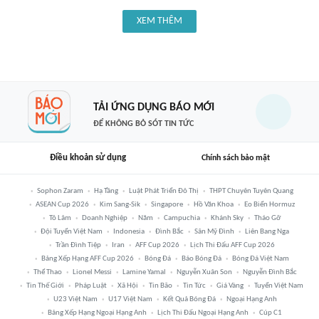
XEM THÊM
TẢI ỨNG DỤNG BÁO MỚI
ĐỂ KHÔNG BỎ SÓT TIN TỨC
Điều khoản sử dụng
Chính sách bảo mật
Sophon Zaram
Hạ Tầng
Luật Phát Triển Đô Thị
THPT Chuyên Tuyên Quang
ASEAN Cup 2026
Kim Sang-Sik
Singapore
Hồ Văn Khoa
Eo Biển Hormuz
Tô Lâm
Doanh Nghiệp
Năm
Campuchia
Khánh Sky
Tháo Gỡ
Đội Tuyển Việt Nam
Indonesia
Đình Bắc
Sân Mỹ Đình
Liên Bang Nga
Trần Đình Tiệp
Iran
AFF Cup 2026
Lịch Thi Đấu AFF Cup 2026
Bảng Xếp Hạng AFF Cup 2026
Bóng Đá
Báo Bóng Đá
Bóng Đá Việt Nam
Thể Thao
Lionel Messi
Lamine Yamal
Nguyễn Xuân Son
Nguyễn Đình Bắc
Tin Thế Giới
Pháp Luật
Xã Hội
Tin Bão
Tin Tức
Giá Vàng
Tuyển Việt Nam
U23 Việt Nam
U17 Việt Nam
Kết Quả Bóng Đá
Ngoại Hạng Anh
Bảng Xếp Hạng Ngoại Hạng Anh
Lịch Thi Đấu Ngoại Hạng Anh
Cúp C1