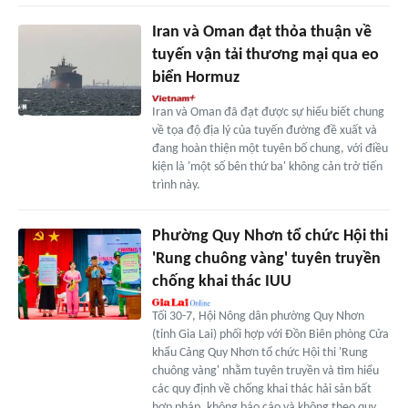
Iran và Oman đạt thỏa thuận về
tuyến vận tải thương mại qua eo
biển Hormuz
Iran và Oman đã đạt được sự hiểu biết chung
về tọa độ địa lý của tuyến đường đề xuất và
đang hoàn thiện một tuyên bố chung, với điều
kiện là 'một số bên thứ ba' không cản trở tiến
trình này.
Phường Quy Nhơn tổ chức Hội thi
'Rung chuông vàng' tuyên truyền
chống khai thác IUU
Tối 30-7, Hội Nông dân phường Quy Nhơn
(tỉnh Gia Lai) phối hợp với Đồn Biên phòng Cửa
khẩu Cảng Quy Nhơn tổ chức Hội thi 'Rung
chuông vàng' nhằm tuyên truyền và tìm hiểu
các quy định về chống khai thác hải sản bất
hợp pháp, không báo cáo và không theo quy