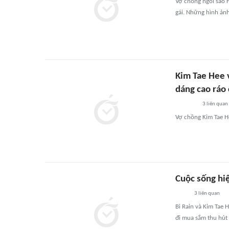
Vợ chồng ngôi sao H
gái. Những hình ản
Kim Tae Hee 
dáng cao ráo 
3
liên quan
Vợ chồng Kim Tae He
Cuộc sống hiệ
3
liên quan
Bi Rain và Kim Tae 
đi mua sắm thu hút 