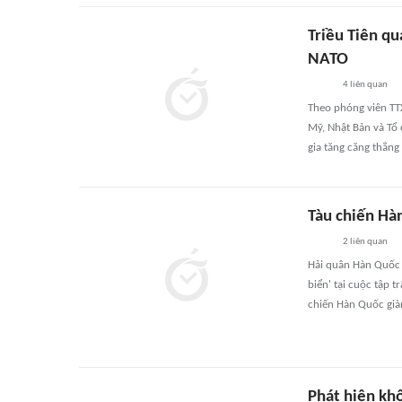
Triều Tiên q
NATO
4
liên quan
Theo phóng viên TTX
Mỹ, Nhật Bản và Tổ
gia tăng căng thẳng
Tàu chiến Hà
2
liên quan
Hải quân Hàn Quốc 
biển' tại cuộc tập 
chiến Hàn Quốc già
Phát hiện khố