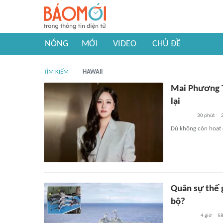
NÓNG
MỚI
VIDEO
CHỦ ĐỀ
TÌM KIẾM
HAWAII
Mai Phương T
lại
30 phút
Dù không còn hoạt 
Quân sự thế 
bộ?
4 giờ
5