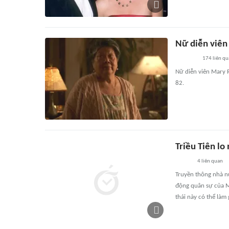
Nữ diễn viên
174
liên qu
Nữ diễn viên Mary 
82.
Triều Tiên l
4
liên quan
Truyền thông nhà n
động quân sự của M
thái này có thể làm