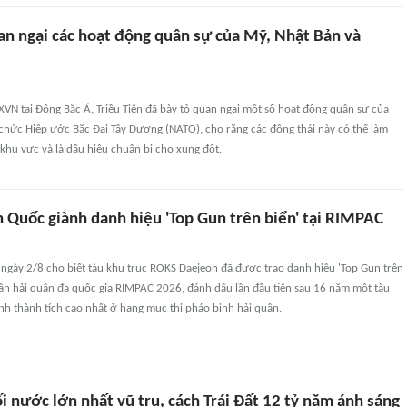
uan ngại các hoạt động quân sự của Mỹ, Nhật Bản và
VN tại Đông Bắc Á, Triều Tiên đã bày tỏ quan ngại một số hoạt động quân sự của
 chức Hiệp ước Bắc Đại Tây Dương (NATO), cho rằng các động thái này có thể làm
 khu vực và là dấu hiệu chuẩn bị cho xung đột.
n Quốc giành danh hiệu 'Top Gun trên biển' tại RIMPAC
ngày 2/8 cho biết tàu khu trục ROKS Daejeon đã được trao danh hiệu 'Top Gun trên
trận hải quân đa quốc gia RIMPAC 2026, đánh dấu lần đầu tiên sau 16 năm một tàu
nh thành tích cao nhất ở hạng mục thi pháo binh hải quân.
i nước lớn nhất vũ trụ, cách Trái Đất 12 tỷ năm ánh sáng