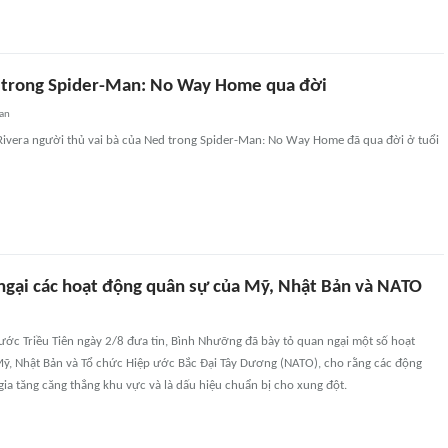
 trong Spider-Man: No Way Home qua đời
an
Rivera người thủ vai bà của Ned trong Spider-Man: No Way Home đã qua đời ở tuổi
o ngại các hoạt động quân sự của Mỹ, Nhật Bản và NATO
ước Triều Tiên ngày 2/8 đưa tin, Bình Nhưỡng đã bày tỏ quan ngại một số hoạt
ỹ, Nhật Bản và Tổ chức Hiệp ước Bắc Đại Tây Dương (NATO), cho rằng các động
 gia tăng căng thẳng khu vực và là dấu hiệu chuẩn bị cho xung đột.