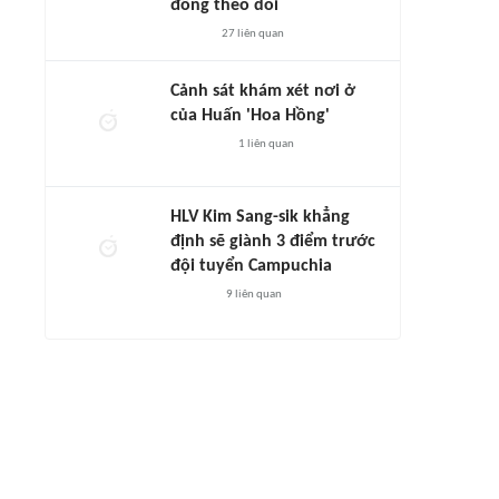
đông theo dõi
27
liên quan
Cảnh sát khám xét nơi ở
của Huấn 'Hoa Hồng'
1
liên quan
HLV Kim Sang-sik khẳng
định sẽ giành 3 điểm trước
đội tuyển Campuchia
9
liên quan