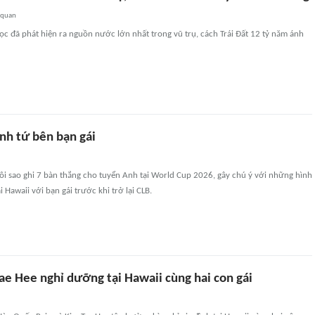
 quan
ọc đã phát hiện ra nguồn nước lớn nhất trong vũ trụ, cách Trái Đất 12 tỷ năm ánh
nh tứ bên bạn gái
ôi sao ghi 7 bàn thắng cho tuyển Anh tại World Cup 2026, gây chú ý với những hình
i Hawaii với bạn gái trước khi trở lại CLB.
ae Hee nghỉ dưỡng tại Hawaii cùng hai con gái