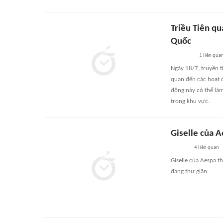
Triều Tiên q
Quốc
1
liên qua
Ngày 18/7, truyền 
quan đến các hoạt 
động này có thể làm
trong khu vực.
Giselle của A
4
liên quan
Giselle của Aespa t
đang thư giãn.