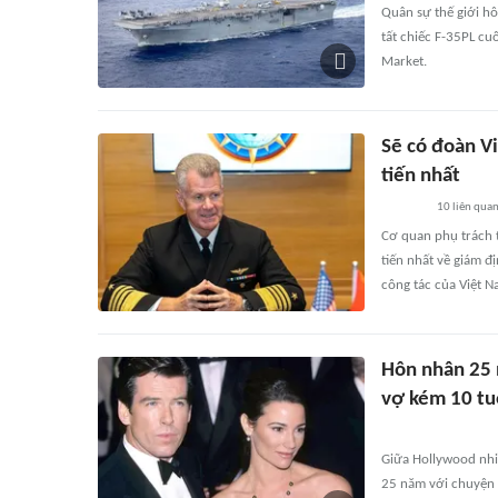
Quân sự thế giới h
tất chiếc F-35PL cuố
Market.
Sẽ có đoàn V
tiến nhất
10
liên qua
Cơ quan phụ trách 
tiến nhất về giám đ
công tác của Việt N
Hôn nhân 25 
vợ kém 10 tu
Giữa Hollywood nhi
25 năm với chuyện 