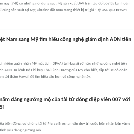
ôm nay (7-8) có những nội dung sau: Mỹ sản xuất UAV trên tàu đổ bộ? Ba Lan hoàn
i cùng sản xuất tại Mỹ; Ukraine đặt mua trang thiết bị trị giá 1 tỷ USD qua Brave1
iệt Nam sang Mỹ tìm hiểu công nghệ giám định ADN tiên
n
tìm kiếm quân nhân Mỹ mất tích (DPAA) tại Hawaii sở hữu những công nghệ tiên
ịnh ADN. Tư lệnh Bộ Chỉ huy Thái Bình Dương của Mỹ cho biết, sắp tới sẽ có đoàn
am tới thăm Hawaii để tìm hiểu sâu hơn về công nghệ này.
năm đáng ngưỡng mộ của tài tử đóng điệp viên 007 với
ổi
ều biến động, vợ chồng tài tử Pierce Brosnan vẫn duy trì cuộc hôn nhân bền vững
tình yêu đáng ngưỡng mộ.