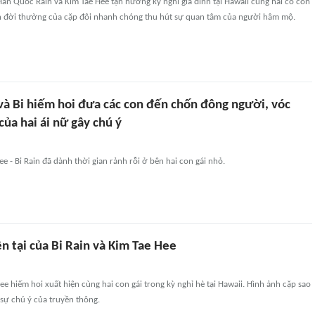
àn Quốc Rain và Kim Tae Hee tận hưởng kỳ nghỉ gia đình tại Hawaii cùng hai cô con
h đời thường của cặp đôi nhanh chóng thu hút sự quan tâm của người hâm mộ.
và Bi hiếm hoi đưa các con đến chốn đông người, vóc
của hai ái nữ gây chú ý
e - Bi Rain đã dành thời gian rảnh rỗi ở bên hai con gái nhỏ.
n tại của Bi Rain và Kim Tae Hee
Hee hiếm hoi xuất hiện cùng hai con gái trong kỳ nghỉ hè tại Hawaii. Hình ảnh cặp sao
sự chú ý của truyền thông.