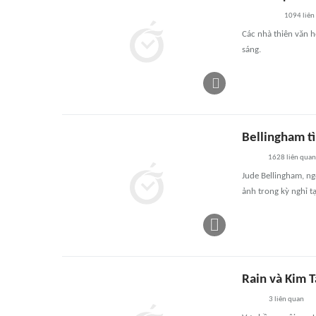
1094
liên
Các nhà thiên văn h
sáng.
Bellingham tì
1628
liên quan
Jude Bellingham, ng
ảnh trong kỳ nghỉ tạ
Rain và Kim T
3
liên quan