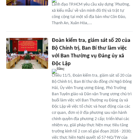
Lãnh đạo TP.HCM yêu cầu xây dựng 'Phường,
xã kiểu mẫu' về văn minh đô thị và trật tự
công cộng tại một số địa bàn như Côn Đảo,
Thạnh An, Xuân Hòa,...
Đoàn kiểm tra, giám sát số 20 của
Bộ Chính trị, Ban Bí thư làm việc
với Ban Thường vụ Đảng ủy xã
Độc Lập
Chiều 11/5, Đoàn kiểm tra, giám sát số 20 của
Bộ Chính trị, Ban Bí thư do đồng chí Ngô Đông
Hải, Ủy viên Trung ương Đảng, Phó Trưởng
Ban Tuyên giáo và Dân vận Trung ương chủ trì
buổi làm việc với Ban Thường vụ Đảng ủy xã
Độc Lập về việc tổ chức và hoạt động của các
cơ quan, đơn vị ở địa phương sau vận hành
chính quyền địa phương 2 cấp; triển khai các
nhiệm vụ, giải pháp thực hiện mục tiêu tăng
trưởng kinh tế 2 con số giai đoạn 2026 - 2030;
việc thực hiện Nghị quyết số 57-NQ/TW của