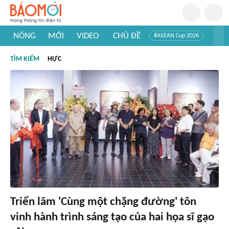
NÓNG
MỚI
VIDEO
CHỦ ĐỀ
#ASEAN Cup 2026
#Trí tuệ nhân tạo
#Mỹ - Iran
#Khám phá Việt Nam
TÌM KIẾM
HỰC
#Khám phá thế giới
Triển lãm 'Cùng một chặng đường' tôn
vinh hành trình sáng tạo của hai họa sĩ gạo