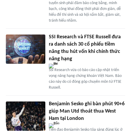
tuyển sinh phải đảm bảo công bằng, minh
bạch, công khai đồng thời phải đơn giản, dễ
hiểu để thí sinh và xã hội nắm bắt, giám sát,
tránh hiểu nhầm.
SSI Research và FTSE Russell đưa
ra danh sách 30 cổ phiếu tiềm
năng thu hút vốn khi chính thức
nâng hạng
SSI Research vừa có báo cáo cập nhật triển
vọng nâng hạng chứng khoán Việt Nam. Báo
cáo này do có đóng góp chuyên môn từ FTSE
Russell.
Benjamin Sesko ghi bàn phút 90+6
giúp Man Utd thoát thua West
Ham tại London
Tiền đạo Benjamin Sesko tỏa sáng đúng lúc ở