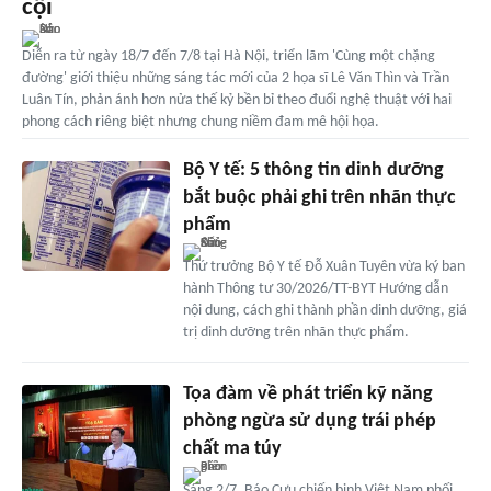
cội
Diễn ra từ ngày 18/7 đến 7/8 tại Hà Nội, triển lãm 'Cùng một chặng
đường' giới thiệu những sáng tác mới của 2 họa sĩ Lê Văn Thìn và Trần
Luân Tín, phản ánh hơn nửa thế kỷ bền bỉ theo đuổi nghệ thuật với hai
phong cách riêng biệt nhưng chung niềm đam mê hội họa.
Bộ Y tế: 5 thông tin dinh dưỡng
bắt buộc phải ghi trên nhãn thực
phẩm
Thứ trưởng Bộ Y tế Đỗ Xuân Tuyên vừa ký ban
hành Thông tư 30/2026/TT-BYT Hướng dẫn
nội dung, cách ghi thành phần dinh dưỡng, giá
trị dinh dưỡng trên nhãn thực phẩm.
Tọa đàm về phát triển kỹ năng
phòng ngừa sử dụng trái phép
chất ma túy
Sáng 2/7, Báo Cựu chiến binh Việt Nam phối