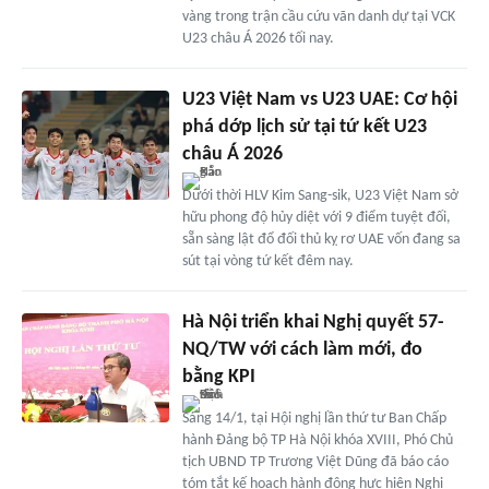
vàng trong trận cầu cứu vãn danh dự tại VCK
U23 châu Á 2026 tối nay.
U23 Việt Nam vs U23 UAE: Cơ hội
phá dớp lịch sử tại tứ kết U23
châu Á 2026
Dưới thời HLV Kim Sang-sik, U23 Việt Nam sở
hữu phong độ hủy diệt với 9 điểm tuyệt đối,
sẵn sàng lật đổ đối thủ kỵ rơ UAE vốn đang sa
sút tại vòng tứ kết đêm nay.
Hà Nội triển khai Nghị quyết 57-
NQ/TW với cách làm mới, đo
bằng KPI
Sáng 14/1, tại Hội nghị lần thứ tư Ban Chấp
hành Đảng bộ TP Hà Nội khóa XVIII, Phó Chủ
tịch UBND TP Trương Việt Dũng đã báo cáo
tóm tắt kế hoạch hành động hực hiện Nghị