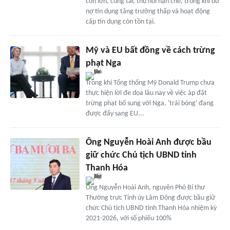
còn lớn, công tác thu hồi hạn chế, trong khi dư
nợ tín dụng tăng trưởng thấp và hoạt động
cấp tín dụng còn tồn tại.
Mỹ và EU bất đồng về cách trừng
phạt Nga
Trong khi Tổng thống Mỹ Donald Trump chưa
thực hiện lời đe dọa lâu nay về việc áp đặt
trừng phạt bổ sung với Nga, 'trái bóng' đang
được đẩy sang EU...
Ông Nguyễn Hoài Anh được bầu
giữ chức Chủ tịch UBND tỉnh
Thanh Hóa
Ông Nguyễn Hoài Anh, nguyên Phó Bí thư
Thường trực Tỉnh ủy Lâm Động được bầu giữ
chức Chủ tịch UBND tỉnh Thanh Hóa nhiệm kỳ
2021-2026, với số phiếu 100%