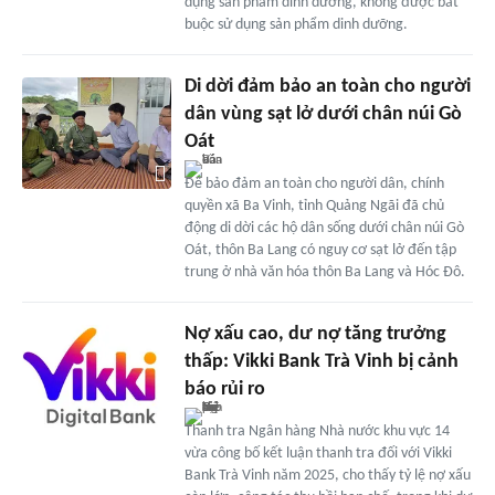
dụng sản phẩm dinh dưỡng, không được bắt
buộc sử dụng sản phẩm dinh dưỡng.
Di dời đảm bảo an toàn cho người
dân vùng sạt lở dưới chân núi Gò
Oát
Để bảo đảm an toàn cho người dân, chính
quyền xã Ba Vinh, tỉnh Quảng Ngãi đã chủ
động di dời các hộ dân sống dưới chân núi Gò
Oát, thôn Ba Lang có nguy cơ sạt lở đến tập
trung ở nhà văn hóa thôn Ba Lang và Hóc Đô.
Nợ xấu cao, dư nợ tăng trưởng
thấp: Vikki Bank Trà Vinh bị cảnh
báo rủi ro
Thanh tra Ngân hàng Nhà nước khu vực 14
vừa công bố kết luận thanh tra đối với Vikki
Bank Trà Vinh năm 2025, cho thấy tỷ lệ nợ xấu