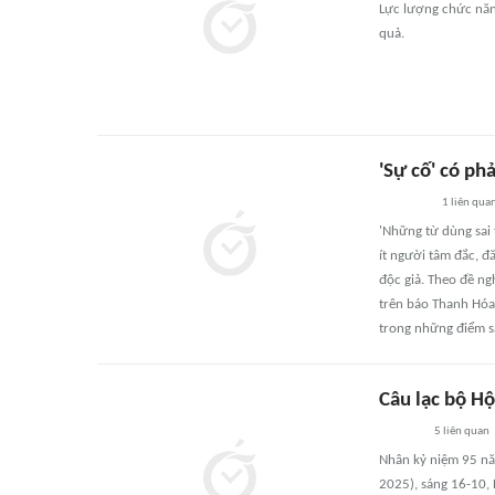
Lực lượng chức năng
quả.
'Sự cố' có phả
1
liên qua
'Những từ dùng sai t
ít người tâm đắc, đ
độc giả. Theo đề ng
trên báo Thanh Hóa 
trong những điểm s
Câu lạc bộ Hộ
5
liên quan
Nhân kỷ niệm 95 nă
2025), sáng 16-10, 