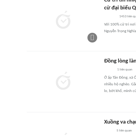
Cử tri tín n
cử đại biểu 
1453
liên q
Với 100% cử tri nơi
Nguyễn Trọng Nghĩa
Đồng lòng là
1
liên quan
Ở ấp Tân Đông, xã Ó
nhiều hộ nghèo. Gắ
lo, bớt khổ, mình c
Xuồng va chạ
5
liên quan