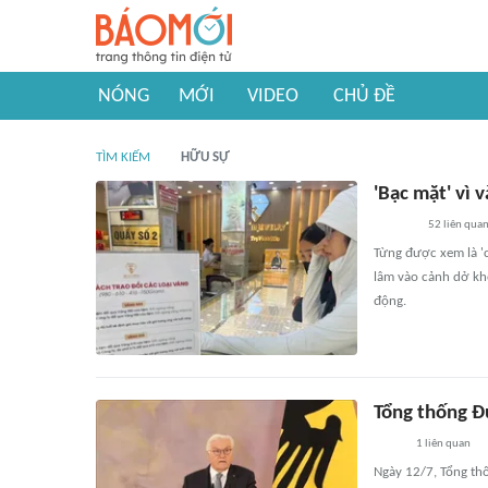
NÓNG
MỚI
VIDEO
CHỦ ĐỀ
TÌM KIẾM
HỮU SỰ
'Bạc mặt' vì 
52
liên qua
Từng được xem là 'c
lâm vào cảnh dở khó
động.
Tổng thống Đứ
1
liên quan
Ngày 12/7, Tổng th