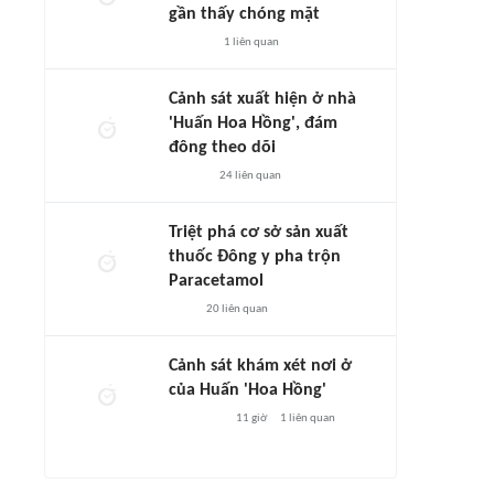
gần thấy chóng mặt
1
liên quan
Cảnh sát xuất hiện ở nhà
'Huấn Hoa Hồng', đám
đông theo dõi
24
liên quan
Triệt phá cơ sở sản xuất
thuốc Đông y pha trộn
Paracetamol
20
liên quan
Cảnh sát khám xét nơi ở
của Huấn 'Hoa Hồng'
11 giờ
1
liên quan