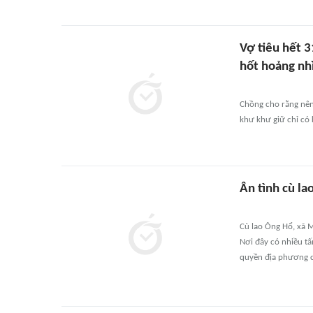
Vợ tiêu hết 3
hốt hoảng nhì
Chồng cho rằng nên 
khư khư giữ chỉ có 
Ân tình cù la
Cù lao Ông Hổ, xã 
Nơi đây có nhiều tấ
quyền địa phương c