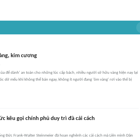
vàng, kim cương
n
ủa để dành' an toàn cho những lúc cấp bách, nhiều người sở hữu vàng hiện nay lại
c dở mếu khi không thể bán ngay, không ít người đang 'ôm vàng' rơi vào thế bị
c kêu gọi chính phủ duy trì đà cải cách
ống Đức Frank-Walter Steinmeier đã hoan nghênh các cải cách mà Liên minh Dân