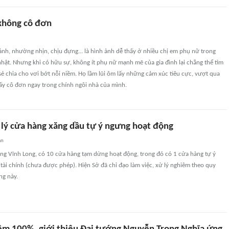
 không cô đơn
nh, nhường nhịn, chịu đựng... là hình ảnh dễ thấy ở nhiều chị em phụ nữ trong
hật. Nhưng khi có hữu sự, không ít phụ nữ mạnh mẽ của gia đình lại chẳng thể tìm
sẻ chia cho vơi bớt nỗi niềm. Họ lầm lũi ôm lấy những cảm xúc tiêu cực, vượt qua
ấy cô đơn ngay trong chính ngôi nhà của mình.
 lý cửa hàng xăng dầu tự ý ngưng hoạt động
an
g Vĩnh Long, có 10 cửa hàng tạm dừng hoạt động, trong đó có 1 cửa hàng tự ý
ài chính (chưa được phép). Hiện Sở đã chỉ đạo làm việc, xử lý nghiêm theo quy
ng này.