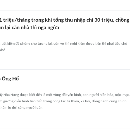
1 triệu/tháng trong khi tổng thu nhập chỉ 30 triệu, chồng
n lại căn nhà thì ngã ngửa
tiết kiệm để phòng cho tương lai, còn vợ thì nghĩ kiếm được tiền thì phải tiêu chứ
khổ.
o Ông Hổ
Mỹ Hòa Hưng được biết đến là một vùng đất yên bình, con người hiền hòa, mộc mạc.
m gương điển hình tiên tiến trong công tác từ thiện, xã hội, đồng hành cùng chính
hăm lo đời sống người dân.