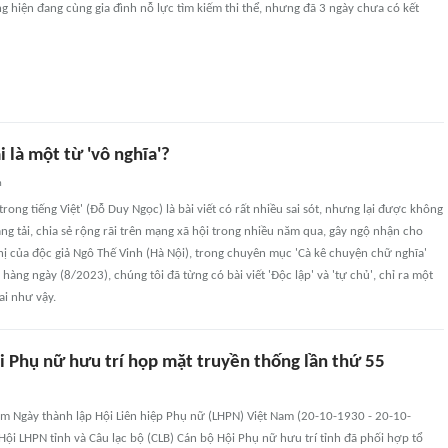
 hiện đang cùng gia đình nỗ lực tìm kiếm thi thể, nhưng đã 3 ngày chưa có kết
i là một từ 'vô nghĩa'?
n
rong tiếng Việt' (Đỗ Duy Ngọc) là bài viết có rất nhiều sai sót, nhưng lại được không
ăng tải, chia sẻ rộng rãi trên mạng xã hội trong nhiều năm qua, gây ngộ nhận cho
hị của độc giả Ngô Thế Vinh (Hà Nội), trong chuyên mục 'Cà kê chuyện chữ nghĩa'
hàng ngày (8/2023), chúng tôi đã từng có bài viết 'Độc lập' và 'tự chủ', chỉ ra một
ai như vậy.
i Phụ nữ hưu trí họp mặt truyền thống lần thứ 55
m Ngày thành lập Hội Liên hiệp Phụ nữ (LHPN) Việt Nam (20-10-1930 - 20-10-
Hội LHPN tỉnh và Câu lạc bộ (CLB) Cán bộ Hội Phụ nữ hưu trí tỉnh đã phối hợp tổ