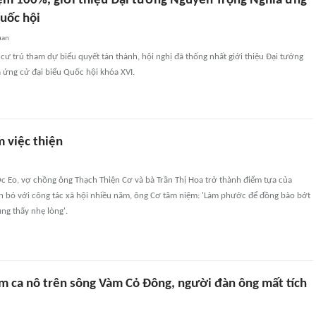
hiệm 100%, giới thiệu Đại tướng Nguyễn Trọng Nghĩa ứng
Quốc hội
uan
 cư trú tham dự biểu quyết tán thành, hội nghị đã thống nhất giới thiệu Đại tướng
 ứng cử đại biểu Quốc hội khóa XVI.
m việc thiện
c Eo, vợ chồng ông Thạch Thiện Cơ và bà Trần Thị Hoa trở thành điểm tựa của
n bó với công tác xã hội nhiều năm, ông Cơ tâm niệm: 'Làm phước để đồng bào bớt
ũng thấy nhẹ lòng'.
m ca nô trên sông Vàm Cỏ Đông, người đàn ông mất tích