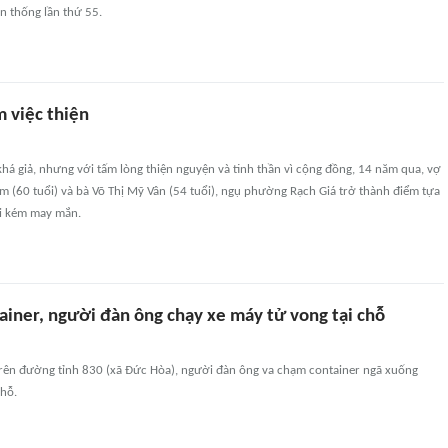
n thống lần thứ 55.
m việc thiện
há giả, nhưng với tấm lòng thiện nguyện và tinh thần vì cộng đồng, 14 năm qua, vợ
 (60 tuổi) và bà Võ Thị Mỹ Vân (54 tuổi), ngụ phường Rạch Giá trở thành điểm tựa
i kém may mắn.
ainer, người đàn ông chạy xe máy tử vong tại chỗ
trên đường tỉnh 830 (xã Đức Hòa), người đàn ông va chạm container ngã xuống
chỗ.