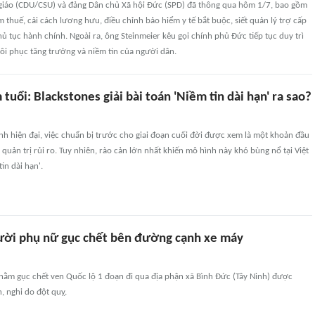
giáo (CDU/CSU) và đảng Dân chủ Xã hội Đức (SPD) đã thông qua hôm 1/7, bao gồm
m thuế, cải cách lương hưu, điều chỉnh bảo hiểm y tế bắt buộc, siết quản lý trợ cấp
thủ tục hành chính. Ngoài ra, ông Steinmeier kêu gọi chính phủ Đức tiếp tục duy trì
ôi phục tăng trưởng và niềm tin của người dân.
 tuổi: Blackstones giải bài toán 'Niềm tin dài hạn' ra sao?
ính hiện đại, việc chuẩn bị trước cho giai đoạn cuối đời được xem là một khoản đầu
 quản trị rủi ro. Tuy nhiên, rào cản lớn nhất khiến mô hình này khó bùng nổ tại Việt
in dài hạn'.
ười phụ nữ gục chết bên đường cạnh xe máy
 nằm gục chết ven Quốc lộ 1 đoạn đi qua địa phận xã Bình Đức (Tây Ninh) được
, nghi do đột quỵ.