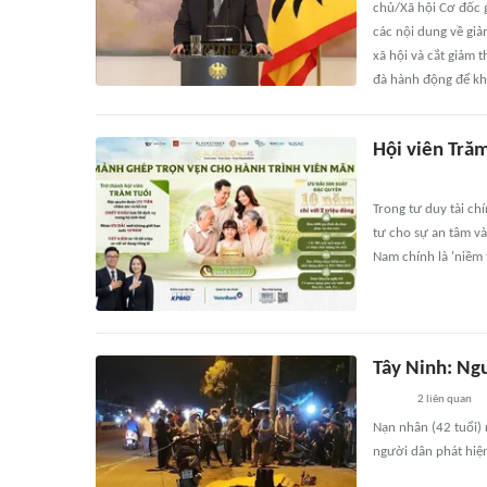
chủ/Xã hội Cơ đốc 
các nội dung về giả
xã hội và cắt giảm 
đà hành động để kh
Hội viên Trăm
Trong tư duy tài ch
tư cho sự an tâm và
Nam chính là 'niềm t
Tây Ninh: Ng
2
liên quan
Nạn nhân (42 tuổi)
người dân phát hiện