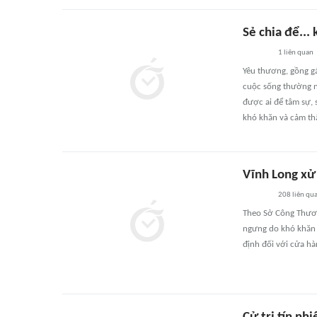
Sẻ chia để...
1
liên quan
Yêu thương, gồng gá
cuộc sống thường n
được ai để tâm sự, 
khó khăn và cảm th
Vĩnh Long xử
208
liên qu
Theo Sở Công Thươn
ngưng do khó khăn t
định đối với cửa hà