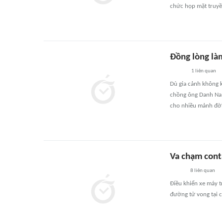
chức họp mặt truyề
Đồng lòng là
1
liên quan
Dù gia cảnh không k
chồng ông Danh Nam
cho nhiều mảnh đờ
Va chạm cont
8
liên quan
Điều khiển xe máy 
đường tử vong tại 