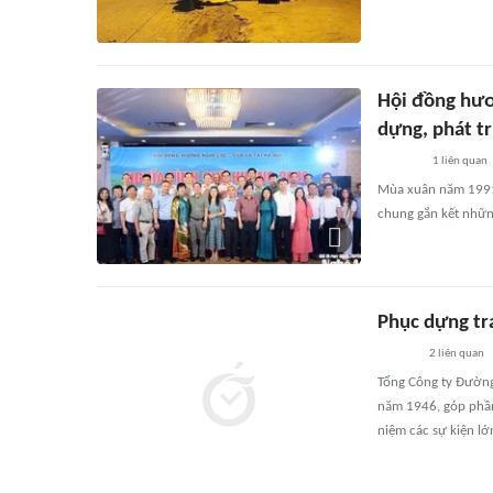
Hội đồng hươ
dựng, phát tr
1
liên quan
Mùa xuân năm 1991,
chung gắn kết nhữn
Phục dựng tr
2
liên quan
Tổng Công ty Đường
năm 1946, góp phần 
niệm các sự kiện l