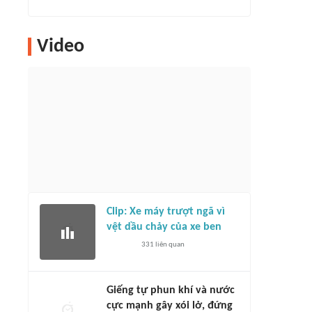
Video
Clip: Xe máy trượt ngã vì
vệt dầu chảy của xe ben
331
liên quan
Giếng tự phun khí và nước
cực mạnh gây xói lở, đứng