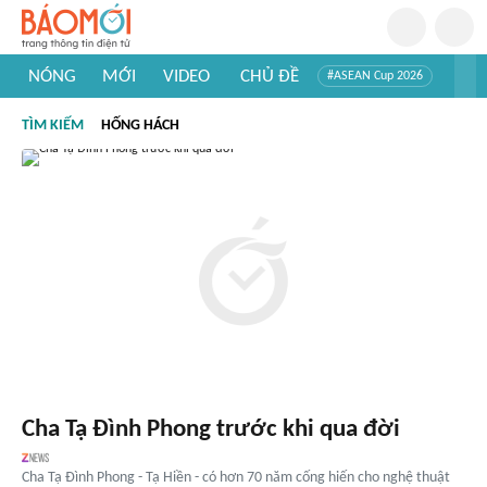
NÓNG
MỚI
VIDEO
CHỦ ĐỀ
#ASEAN Cup 2026
#Trí tuệ nhân tạo
#Mỹ - Iran
#Khám phá Việt Nam
TÌM KIẾM
HỐNG HÁCH
#Khám phá thế giới
Cha Tạ Đình Phong trước khi qua đời
Cha Tạ Đình Phong - Tạ Hiền - có hơn 70 năm cống hiến cho nghệ thuật