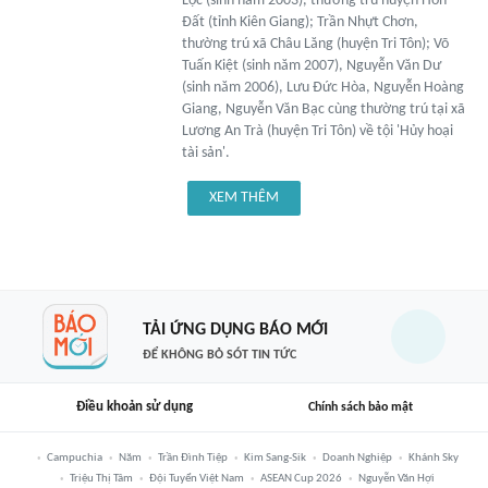
Lộc (sinh năm 2003), thường trú huyện Hòn
Đất (tỉnh Kiên Giang); Trần Nhựt Chơn,
thường trú xã Châu Lăng (huyện Tri Tôn); Võ
Tuấn Kiệt (sinh năm 2007), Nguyễn Văn Dư
(sinh năm 2006), Lưu Đức Hòa, Nguyễn Hoàng
Giang, Nguyễn Văn Bạc cùng thường trú tại xã
Lương An Trà (huyện Tri Tôn) về tội 'Hủy hoại
tài sản'.
XEM THÊM
TẢI ỨNG DỤNG BÁO MỚI
ĐỂ KHÔNG BỎ SÓT TIN TỨC
Điều khoản sử dụng
Chính sách bảo mật
Campuchia
Năm
Trần Đình Tiệp
Kim Sang-Sik
Doanh Nghiệp
Khánh Sky
Triệu Thị Tâm
Đội Tuyển Việt Nam
ASEAN Cup 2026
Nguyễn Văn Hợi