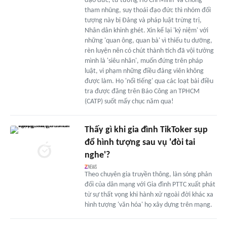
đạo đức, tư tưởng Hồ Chí Minh' và chống
tham nhũng, suy thoái đạo đức thì nhóm đối
tượng này bị Đảng và pháp luật trừng trị,
Nhân dân khinh ghét. Xin kể lại 'kỷ niệm' với
những 'quan ông, quan bà' vì thiếu tu dưỡng,
rèn luyện nên có chút thành tích đã vội tưởng
mình là 'siêu nhân', muốn đứng trên pháp
luật, vi phạm những điều đảng viên không
được làm. Họ 'nổi tiếng' qua các loạt bài điều
tra được đăng trên Báo Công an TPHCM
(CATP) suốt mấy chục năm qua!
Thấy gì khi gia đình TikToker sụp
đổ hình tượng sau vụ 'đòi tai
nghe'?
Theo chuyên gia truyền thông, làn sóng phản
đối của dân mạng với Gia đình PTTC xuất phát
từ sự thất vọng khi hành xử ngoài đời khác xa
hình tượng 'văn hóa' họ xây dựng trên mạng.