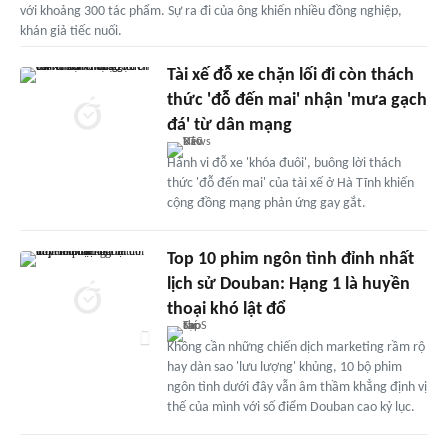
với khoảng 300 tác phẩm. Sự ra đi của ông khiến nhiều đồng nghiệp,
khán giả tiếc nuối.
Tài xế đỗ xe chặn lối đi còn thách
thức 'đỗ đến mai' nhận 'mưa gạch
đá' từ dân mạng
Hành vi đỗ xe 'khóa đuôi', buông lời thách
thức 'đỗ đến mai' của tài xế ở Hà Tĩnh khiến
cộng đồng mạng phản ứng gay gắt.
Top 10 phim ngôn tình đỉnh nhất
lịch sử Douban: Hạng 1 là huyền
thoại khó lật đổ
Không cần những chiến dịch marketing rầm rộ
hay dàn sao 'lưu lượng' khủng, 10 bộ phim
ngôn tình dưới đây vẫn âm thầm khẳng định vị
thế của mình với số điểm Douban cao kỷ lục.