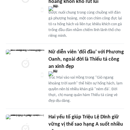
hoàng khốn khổ rút lui
Được nuôi chung trong cùng chuồng với đàn
gà phượng hoàng, một con chim công đực lại
tỏ ra hống hách và liên tục khiêu khích con gà
trống đầu đàn nhằm chiếm lĩnh lãnh thổ cho
riêng mình.
Nữ diễn viên 'đối đầu' với Phương
Oanh, ngoài đời là Thiếu tá công
an xinh đẹp
Trúc Mai vào vai Hồng trong ''Gió ngang
khoảng trời xanh'' thể hiện sự hống hách, lạm
quyền nên bị nhiều khán giả ''ném đá'. Đời
thực, chị mang quân hàm Thiếu tá cùng vẻ
đẹp dịu dàng.
Hai yếu tố giúp Triệu Lệ Dĩnh giữ
vững vị thế sao hạng A suốt nhiều