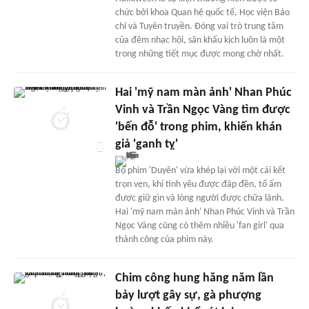
chức bởi khoa Quan hệ quốc tế, Học viện Báo
chí và Tuyên truyền. Đóng vai trò trung tâm
của đêm nhạc hội, sân khấu kịch luôn là một
trong những tiết mục được mong chờ nhất.
Hai 'mỹ nam màn ảnh' Nhan Phúc
Vinh và Trần Ngọc Vàng tìm được
'bến đỗ' trong phim, khiến khán
giả 'ganh tỵ'
Bộ phim 'Duyên' vừa khép lại với một cái kết
trọn vẹn, khi tình yêu được đáp đền, tổ ấm
được giữ gìn và lòng người được chữa lành.
Hai 'mỹ nam màn ảnh' Nhan Phúc Vinh và Trần
Ngọc Vàng cũng có thêm nhiều 'fan girl' qua
thành công của phim này.
Chim công hung hăng năm lần
bảy lượt gây sự, gà phượng