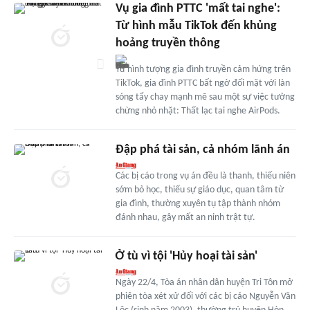
Vụ gia đình PTTC 'mất tai nghe':
Từ hình mẫu TikTok đến khủng
hoảng truyền thông
Từ hình tượng gia đình truyền cảm hứng trên
TikTok, gia đình PTTC bất ngờ đối mặt với làn
sóng tẩy chay mạnh mẽ sau một sự việc tưởng
chừng nhỏ nhặt: Thất lạc tai nghe AirPods.
Đập phá tài sản, cả nhóm lãnh án
Các bị cáo trong vụ án đều là thanh, thiếu niên
sớm bỏ học, thiếu sự giáo dục, quan tâm từ
gia đình, thường xuyên tụ tập thành nhóm
đánh nhau, gây mất an ninh trật tự.
Ở tù vì tội 'Hủy hoại tài sản'
Ngày 22/4, Tòa án nhân dân huyện Tri Tôn mở
phiên tòa xét xử đối với các bị cáo Nguyễn Văn