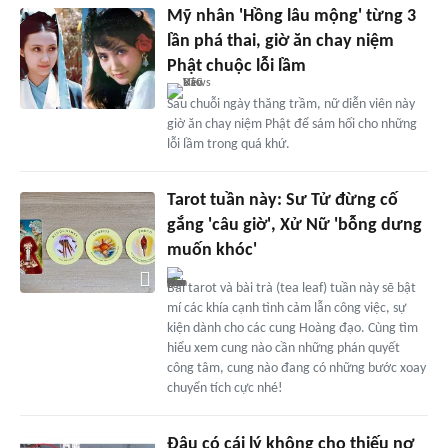
Mỹ nhân 'Hồng lâu mộng' từng 3
lần phá thai, giờ ăn chay niệm
Phật chuộc lỗi lầm
Sau chuỗi ngày thăng trầm, nữ diễn viên này
giờ ăn chay niệm Phật để sám hối cho những
lỗi lầm trong quá khứ.
Tarot tuần này: Sư Tử đừng cố
gắng 'câu giờ', Xử Nữ 'bỗng dưng
muốn khóc'
Bài tarot và bài trà (tea leaf) tuần này sẽ bật
mí các khía cạnh tình cảm lẫn công việc, sự
kiện dành cho các cung Hoàng đạo. Cùng tìm
hiểu xem cung nào cần những phán quyết
công tâm, cung nào đang có những bước xoay
chuyển tích cực nhé!
Đâu có cái lý không cho thiếu nợ