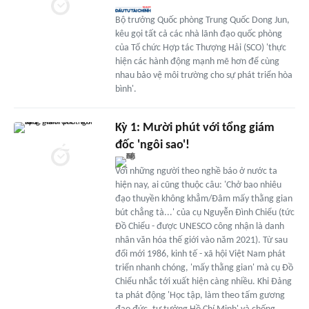
Bộ trưởng Quốc phòng Trung Quốc Dong Jun,
kêu gọi tất cả các nhà lãnh đạo quốc phòng
của Tổ chức Hợp tác Thượng Hải (SCO) 'thực
hiện các hành động mạnh mẽ hơn để cùng
nhau bảo vệ môi trường cho sự phát triển hòa
bình'.
Kỳ 1: Mười phút với tổng giám
đốc 'ngôi sao'!
Với những người theo nghề báo ở nước ta
hiện nay, ai cũng thuộc câu: 'Chở bao nhiêu
đạo thuyền không khẳm/Đâm mấy thằng gian
bút chẳng tà...' của cụ Nguyễn Đình Chiểu (tức
Đồ Chiểu - được UNESCO công nhận là danh
nhân văn hóa thế giới vào năm 2021). Từ sau
đổi mới 1986, kinh tế - xã hội Việt Nam phát
triển nhanh chóng, 'mấy thằng gian' mà cụ Đồ
Chiểu nhắc tới xuất hiện càng nhiều. Khi Đảng
ta phát động 'Học tập, làm theo tấm gương