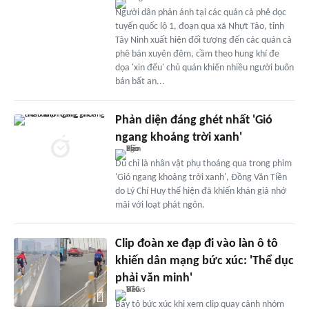
Người dân phản ánh tại các quán cà phê dọc
tuyến quốc lộ 1, đoạn qua xã Nhựt Tảo, tỉnh
Tây Ninh xuất hiện đối tượng đến các quán cà
phê bán xuyên đêm, cầm theo hung khí đe
dọa 'xin đểu' chủ quán khiến nhiều người buôn
bán bất an...
Phản diện đáng ghét nhất 'Gió
ngang khoảng trời xanh'
Dù chỉ là nhân vật phụ thoáng qua trong phim
'Gió ngang khoảng trời xanh', Đồng Văn Tiền
do Lý Chí Huy thể hiện đã khiến khán giả nhớ
mãi với loạt phát ngôn.
Clip đoàn xe đạp đi vào làn ô tô
khiến dân mạng bức xúc: 'Thể dục
phải văn minh'
Bày tỏ bức xúc khi xem clip quay cảnh nhóm