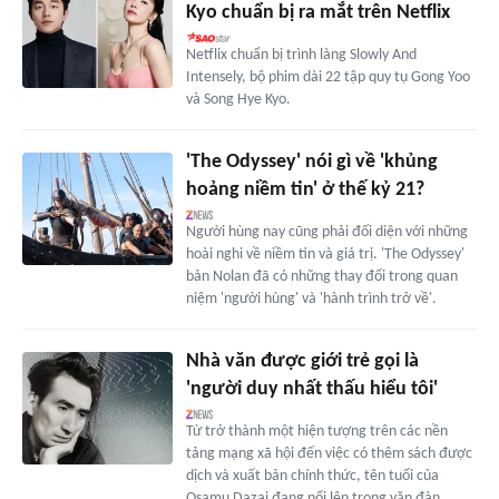
Kyo chuẩn bị ra mắt trên Netflix
Netflix chuẩn bị trình làng Slowly And
Intensely, bộ phim dài 22 tập quy tụ Gong Yoo
và Song Hye Kyo.
'The Odyssey' nói gì về 'khủng
hoảng niềm tin' ở thế kỷ 21?
Người hùng nay cũng phải đối diện với những
hoài nghi về niềm tin và giá trị. 'The Odyssey'
bản Nolan đã có những thay đổi trong quan
niệm 'người hùng' và 'hành trình trở về'.
Nhà văn được giới trẻ gọi là
'người duy nhất thấu hiểu tôi'
Từ trở thành một hiện tượng trên các nền
tảng mạng xã hội đến việc có thêm sách được
dịch và xuất bản chính thức, tên tuổi của
Osamu Dazai đang nổi lên trong văn đàn