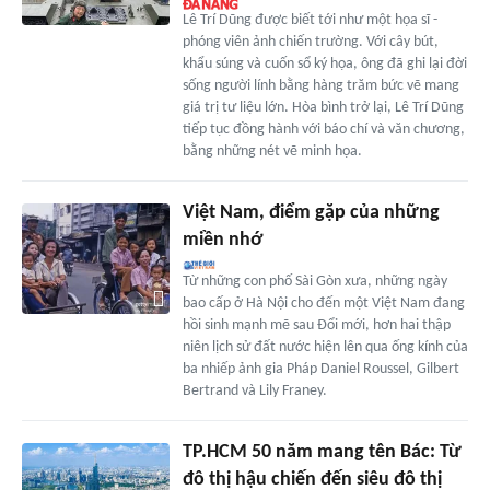
Lê Trí Dũng được biết tới như một họa sĩ -
phóng viên ảnh chiến trường. Với cây bút,
khẩu súng và cuốn sổ ký họa, ông đã ghi lại đời
sống người lính bằng hàng trăm bức vẽ mang
giá trị tư liệu lớn. Hòa bình trở lại, Lê Trí Dũng
tiếp tục đồng hành với báo chí và văn chương,
bằng những nét vẽ minh họa.
Việt Nam, điểm gặp của những
miền nhớ
Từ những con phố Sài Gòn xưa, những ngày
bao cấp ở Hà Nội cho đến một Việt Nam đang
hồi sinh mạnh mẽ sau Đổi mới, hơn hai thập
niên lịch sử đất nước hiện lên qua ống kính của
ba nhiếp ảnh gia Pháp Daniel Roussel, Gilbert
Bertrand và Lily Franey.
TP.HCM 50 năm mang tên Bác: Từ
đô thị hậu chiến đến siêu đô thị