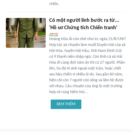
chiến.
Có một người lính bước ra từ...
'Hồ sơ Chứng tích Chiến tranh'
Hoàng Hữu Ái còn nhớ như in: ngày 21/8/1967
Hợp tác xã chuyên làm muối Duyên Hải của xã
Hải Hòa, huyện Hải Hậu, tỉnh Nam Định (cũ)
có 9 thanh niên nhập ngũ. Còn tính cả xã Hải
Hòa đi cùng đợt năm ấy thì có 27 người. Phần
lớn, họ đã hi sinh ngoài mặt trận, hoặc chết
sau hậu chiến vì nhiều lý do. Sau gần 60 năm,
hiện chỉ còn 7 người còn sống và liên hệ được
với nhau. Câu chuyện của ông là một trường
hợp vô cùng hiếm hoi...
XEM THÊM