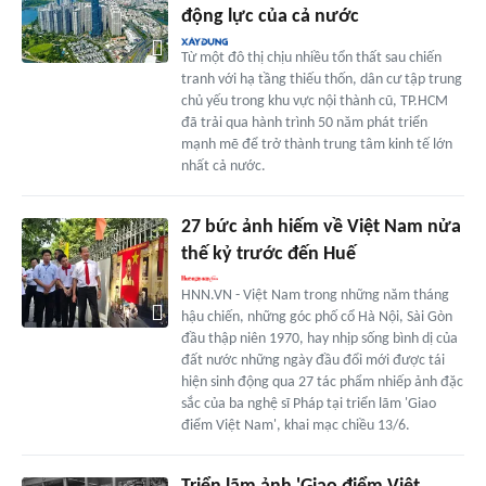
động lực của cả nước
Từ một đô thị chịu nhiều tổn thất sau chiến
tranh với hạ tầng thiếu thốn, dân cư tập trung
chủ yếu trong khu vực nội thành cũ, TP.HCM
đã trải qua hành trình 50 năm phát triển
mạnh mẽ để trở thành trung tâm kinh tế lớn
nhất cả nước.
27 bức ảnh hiếm về Việt Nam nửa
thế kỷ trước đến Huế
HNN.VN - Việt Nam trong những năm tháng
hậu chiến, những góc phố cổ Hà Nội, Sài Gòn
đầu thập niên 1970, hay nhịp sống bình dị của
đất nước những ngày đầu đổi mới được tái
hiện sinh động qua 27 tác phẩm nhiếp ảnh đặc
sắc của ba nghệ sĩ Pháp tại triển lãm 'Giao
điểm Việt Nam', khai mạc chiều 13/6.