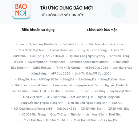
TẢI ỨNG DỤNG BÁO MỚI
ĐỂ KHÔNG BỎ SÓT TIN TỨC
Điều khoản sử dụng
Chính sách bảo mật
Iran
Ngân Hàng Nhà Nước
Eo Biển Hormuz
Việt Nam-Australia
Lào
Nhà Nước Việt Nam
Đại Sứ Quán Lào
Trung Học Phổ Thông
Hai Nước
Australia
Đại Học Quốc Gia Hà Nội
Đại Học Công Nghệ Sydney
Lê Minh Hưng
Tô Lâm
Saysomphone Phomvihane
Xaysomphone Phomvihane
Điểm Chuẩn
Bão Dolphin
Quốc Hội Lào
Trịnh Khắc Cường
ASEAN Cup 2026
Liên Bang Nga
Nắng Nóng
AFF Cup 2026
Lịch Thi Đấu AFF Cup 2026
Bảng Xếp Hạng AFF Cup 2026
Bóng Đá
Báo Bóng Đá
Bóng Đá Việt Nam
Thể Thao
Lionel Messi
Lamine Yamal
Nguyễn Xuân Son
Nguyễn Đình Bắc
Tin Thế Giới
Pháp Luật
Xã Hội
Tin Bão
Tin Tức
Giá Vàng
Tuyển Việt Nam
U23 Việt Nam
U17 Việt Nam
Kết Quả Bóng Đá
Ngoại Hạng Anh
Bảng Xếp Hạng Ngoại Hạng Anh
Lịch Thi Đấu Ngoại Hạng Anh
Cúp C1
Kết Quả Vietlott Power 6/55
Kết Quả Xổ Số
Xổ Số Miền Nam
Xổ Số Miền Bắc
Xổ Số Miền Trung
Giao Thông
Thời Sự
Lịch Vạn Niên
Thời Tiết
Thời Tiết Thành Phố Hồ Chí Minh
Thời Tiết Hà Nội
Giá Xăng Dầu