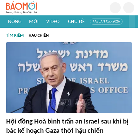
NÓNG
MỚI
VIDEO
CHỦ ĐỀ
#ASEAN Cup 2026
#Tuyển sinh đại học 2026
#Trí tuệ nhân tạo
#Mỹ - Iran
TÌM KIẾM
HẬU CHIẾN
#Khám phá Việt Nam
#Khám phá thế giới
Hội đồng Hoà bình trấn an Israel sau khi bị
bác kế hoạch Gaza thời hậu chiến