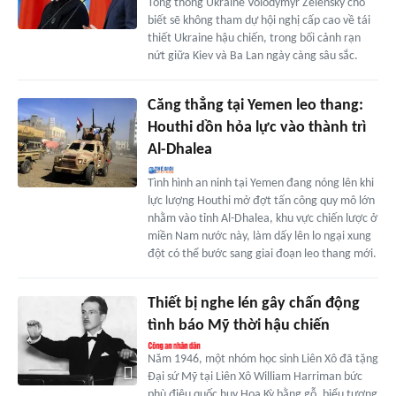
Tổng thống Ukraine Volodymyr Zelensky cho
biết sẽ không tham dự hội nghị cấp cao về tái
thiết Ukraine hậu chiến, trong bối cảnh rạn
nứt giữa Kiev và Ba Lan ngày càng sâu sắc.
Căng thẳng tại Yemen leo thang:
Houthi dồn hỏa lực vào thành trì
Al-Dhalea
Tình hình an ninh tại Yemen đang nóng lên khi
lực lượng Houthi mở đợt tấn công quy mô lớn
nhằm vào tỉnh Al-Dhalea, khu vực chiến lược ở
miền Nam nước này, làm dấy lên lo ngại xung
đột có thể bước sang giai đoạn leo thang mới.
Thiết bị nghe lén gây chấn động
tình báo Mỹ thời hậu chiến
Năm 1946, một nhóm học sinh Liên Xô đã tặng
Đại sứ Mỹ tại Liên Xô William Harriman bức
phù điêu quốc huy Hoa Kỳ bằng gỗ, biểu tượng