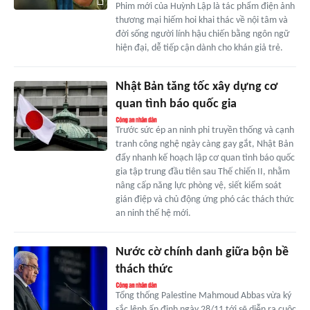
Phim mới của Huỳnh Lập là tác phẩm điện ảnh
thương mại hiếm hoi khai thác về nội tâm và
đời sống người lính hậu chiến bằng ngôn ngữ
hiện đại, dễ tiếp cận dành cho khán giả trẻ.
Nhật Bản tăng tốc xây dựng cơ
quan tình báo quốc gia
Trước sức ép an ninh phi truyền thống và cạnh
tranh công nghệ ngày càng gay gắt, Nhật Bản
đẩy nhanh kế hoạch lập cơ quan tình báo quốc
gia tập trung đầu tiên sau Thế chiến II, nhằm
nâng cấp năng lực phòng vệ, siết kiểm soát
gián điệp và chủ động ứng phó các thách thức
an ninh thế hệ mới.
Nước cờ chính danh giữa bộn bề
thách thức
Tổng thống Palestine Mahmoud Abbas vừa ký
sắc lệnh ấn định ngày 28/11 tới sẽ diễn ra cuộc