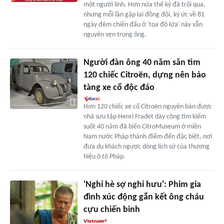
một người lính. Hơn nửa thế kỷ đã trôi qua,
nhưng mỗi lần gặp lại đồng đội, ký ức về 81
ngày đêm chiến đấu ở 'tọa độ lửa' này vẫn
nguyên vẹn trong ông.
Người đàn ông 40 năm săn tìm
120 chiếc Citroën, dựng nên bảo
tàng xe cổ độc đáo
Hơn 120 chiếc xe cổ Citroën nguyên bản được
nhà sưu tập Henri Fradet dày công tìm kiếm
suốt 40 năm đã biến CitroMuseum ở miền
Nam nước Pháp thành điểm đến đặc biệt, nơi
đưa du khách ngược dòng lịch sử của thương
hiệu ô tô Pháp.
'Nghỉ hè sợ nghỉ hưu': Phim gia
đình xúc động gắn kết ông cháu
cựu chiến binh