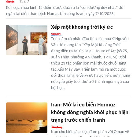
11 giờ
Kế hoạch hoà bình 15 điểm được đưa ra là “con đường duy nhất” để
ngăn tái diễn thảm kịch Hamas tấn công Israel ngày 7/10/2023.
Xếp một khoảng trời ký ức
Triển lãm cá nhân đầu tiên của họa sĩ Nguyễn
Văn Hè mang tên "Xếp Một Khoảng Trời"
đang diễn ra tại Chillala - House of Art (số 75,
Xuân Thủy, phường An Khánh, TPHCM), giới
thiệu 23 tác phẩm sơn mài thuộc chuỗi sáng
tác Xếp Máy Bay. Triển lãm mở ra một cuộc
đối thoại lặng lẽ về ký ức hậu chiến, nơi những
nếp gấp giấy tuổi thơ trở thành ngôn ngữ của
hội họa.
Iran: Mở lại eo biển Hormuz
không đồng nghĩa khôi phục hiện
trạng trước chiến tranh
Iran cho biết các cuộc đàm phán với Oman về