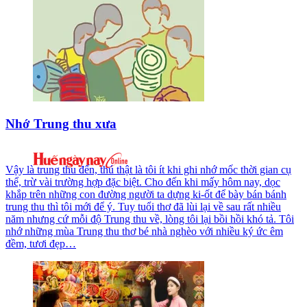
Nhớ Trung thu xưa
Vậy là trung thu đến, thú thật là tôi ít khi ghi nhớ mốc thời gian cụ
thể, trừ vài trường hợp đặc biệt. Cho đến khi mấy hôm nay, dọc
khắp trên những con đường người ta dựng ki-ốt để bày bán bánh
trung thu thì tôi mới để ý. Tuy tuổi thơ đã lùi lại về sau rất nhiều
năm nhưng cứ mỗi độ Trung thu về, lòng tôi lại bồi hồi khó tả. Tôi
nhớ những mùa Trung thu thơ bé nhà nghèo với nhiều ký ức êm
đềm, tươi đẹp…