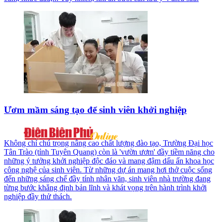
Ươm mầm sáng tạo để sinh viên khởi nghiệp
Không chỉ chú trọng nâng cao chất lượng đào tạo, Trường Đại học
Tân Trào (tỉnh Tuyên Quang) còn là 'vườn ươm' đầy tiềm năng cho
những ý tưởng khởi nghiệp độc đáo và mang đậm dấu ấn khoa học
công nghệ của sinh viên. Từ những dự án mang hơi thở cuộc sống
đến những sáng chế đầy tính nhân văn, sinh viên nhà trường đang
từng bước khẳng định bản lĩnh và khát vọng trên hành trình khởi
nghiệp đầy thử thách.