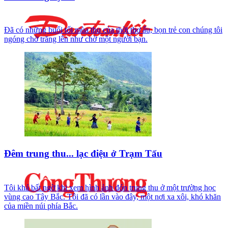
Đã có những buổi tối mùa thu của thời thơ ấu, bọn trẻ con chúng tôi
ngóng chờ trăng lên như chờ một người bạn.
Đêm trung thu... lạc điệu ở Trạm Tấu
Tôi khá bất ngờ khi xem hình ảnh đón trung thu ở một trường học
vùng cao Tây Bắc. Tôi đã có lần vào đây, một nơi xa xôi, khó khăn
của miền núi phía Bắc.