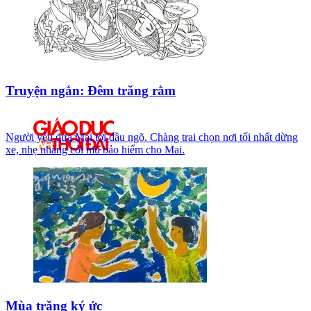
Truyện ngắn: Đêm trăng rằm
Người yêu đưa Mai tới đầu ngõ. Chàng trai chọn nơi tối nhất dừng
xe, nhẹ nhàng cởi mũ bảo hiểm cho Mai.
Mùa trăng ký ức