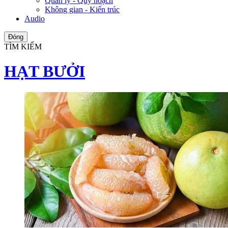
Quản lý - Quy hoạch
Không gian - Kiến trúc
Audio
Đóng
TÌM KIẾM
HẠT BƯỞI