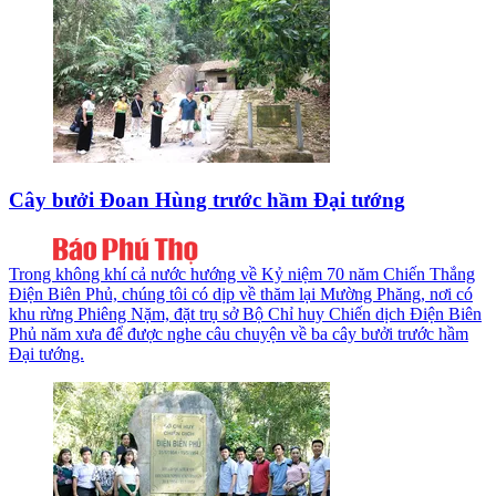
Cây bưởi Đoan Hùng trước hầm Đại tướng
Trong không khí cả nước hướng về Kỷ niệm 70 năm Chiến Thắng
Điện Biên Phủ, chúng tôi có dịp về thăm lại Mường Phăng, nơi có
khu rừng Phiêng Nặm, đặt trụ sở Bộ Chỉ huy Chiến dịch Điện Biên
Phủ năm xưa để được nghe câu chuyện về ba cây bưởi trước hầm
Đại tướng.