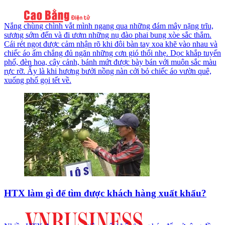
Nắng chùng chình vắt mình ngang qua những đám mây nặng trĩu,
sương sớm đến và đi ươm những nụ đào phai bung xòe sắc thắm.
Cái rét ngọt được cảm nhận rõ khi đôi bàn tay xoa khẽ vào nhau và
chiếc áo ấm chẳng đủ ngăn những cơn gió thổi nhẹ. Dọc khắp tuyến
phố, đèn hoa, cây cảnh, bánh mứt được bày bán với muôn sắc màu
rực rỡ. Ấy là khi hương bưởi nồng nàn cởi bỏ chiếc áo vườn quê,
xuống phố gọi tết về.
HTX làm gì để tìm được khách hàng xuất khẩu?