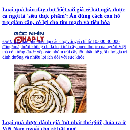
Loại quả bán đầy chợ Việt với giá rẻ bất ngờ, được
ca ngợi là 'siêu thực phẩm': Ăn đúng cách còn hỗ
trợ giảm cân, có lợi cho tim mạch và tiêu hóa
Được bày bán phổ biến tại các chợ với giá chỉ từ 10.000-30.000
đồng/quả, bưởi không chỉ là loại trái cây quen thuộc của người Việt
mà còn từng được xếp vào nhóm trái cây tốt nhất thế giới nhờ giá trị
dinh dưỡng và nhiều lợi ích đối với sức khỏe.
Loại quả được đánh giá 'tốt nhất thế giới', hóa ra ở
Việt Nam ngoài chợ rẻ bất ngờ