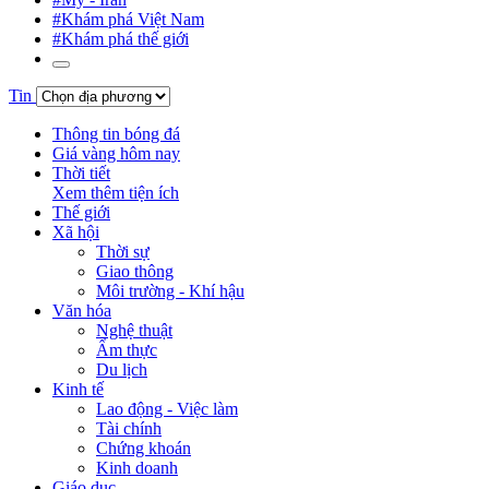
#Khám phá Việt Nam
#Khám phá thế giới
Tin
Thông tin bóng đá
Giá vàng hôm nay
Thời tiết
Xem thêm tiện ích
Thế giới
Xã hội
Thời sự
Giao thông
Môi trường - Khí hậu
Văn hóa
Nghệ thuật
Ẩm thực
Du lịch
Kinh tế
Lao động - Việc làm
Tài chính
Chứng khoán
Kinh doanh
Giáo dục