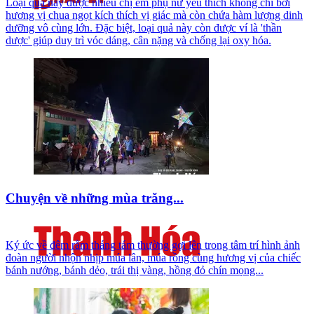
Loại quả này được nhiều chị em phụ nữ yêu thích không chỉ bởi
hương vị chua ngọt kích thích vị giác mà còn chứa hàm lượng dinh
dưỡng vô cùng lớn. Đặc biệt, loại quả này còn được ví là 'thần
dược' giúp duy trì vóc dáng, cân nặng và chống lại oxy hóa.
Chuyện về những mùa trăng...
Ký ức về đêm rằm tháng tám thường gợi lên trong tâm trí hình ảnh
đoàn người nhộn nhịp múa lân, múa rồng cùng hương vị của chiếc
bánh nướng, bánh dẻo, trái thị vàng, hồng đỏ chín mọng...