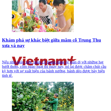
Khám phá sự khác biệt giữa mâm cỗ Trung Thu
xưa và nay
Nếu như ngày xưa, mâm cỗ mang dáng vẻ giản dị với những hạt
bưởi thơm, cốm ngào ngạt thì ngày nay, nó lại được chăm chút cầu
kỳ hơn với sự xuất hiện của bánh nướng, bánh dẻo được bày biện
tinh tế.