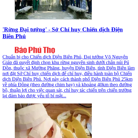
'Rừng Đại tướng' - Sở Chỉ huy Chiến dịch Điện
Biên Phủ
Chuẩn bị cho Chiến dịch Điện Biên Phủ, Đại tướng Võ Nguyên
Giáp đã quyết định chọn khu rừng nguyên sinh dưới chân núi Pú
Đồn, thuộc xã Mường Phăng, huyện Điện Biên, tỉnh Điện Biên làm
nơi đặt Sở Chỉ huy chiến dịch để chỉ huy, điều hành toàn bộ Chiến
dịch Điện Biên Phủ. Nơi này cách thành phố Điện Biên Phủ 25km
về phía Đông (theo đường chim bay) và khoảng 40km theo đường
bộ, thuận lợi cho việc quan sát, chỉ huy tác chiến trên chiến trường
lại đảm bảo được yếu tố bí mật...