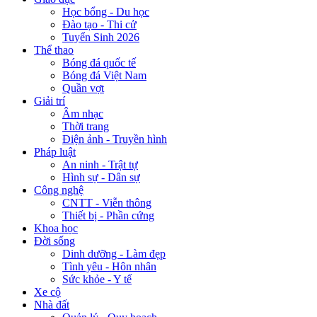
Học bổng - Du học
Đào tạo - Thi cử
Tuyển Sinh 2026
Thể thao
Bóng đá quốc tế
Bóng đá Việt Nam
Quần vợt
Giải trí
Âm nhạc
Thời trang
Điện ảnh - Truyền hình
Pháp luật
An ninh - Trật tự
Hình sự - Dân sự
Công nghệ
CNTT - Viễn thông
Thiết bị - Phần cứng
Khoa học
Đời sống
Dinh dưỡng - Làm đẹp
Tình yêu - Hôn nhân
Sức khỏe - Y tế
Xe cộ
Nhà đất