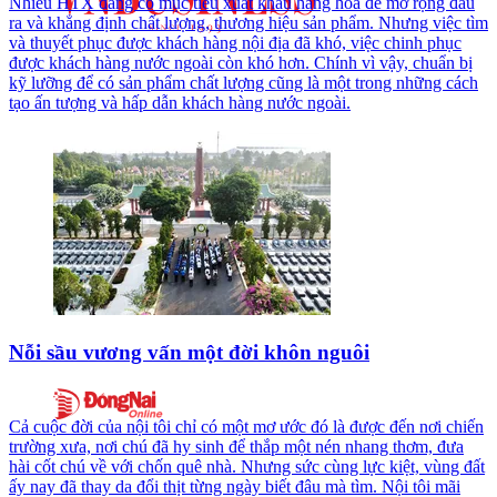
Nhiều HTX đang có mục tiêu xuất khẩu hàng hóa để mở rộng đầu
ra và khẳng định chất lượng, thương hiệu sản phẩm. Nhưng việc tìm
và thuyết phục được khách hàng nội địa đã khó, việc chinh phục
được khách hàng nước ngoài còn khó hơn. Chính vì vậy, chuẩn bị
kỹ lưỡng để có sản phẩm chất lượng cũng là một trong những cách
tạo ấn tượng và hấp dẫn khách hàng nước ngoài.
Nỗi sầu vương vấn một đời khôn nguôi
Cả cuộc đời của nội tôi chỉ có một mơ ước đó là được đến nơi chiến
trường xưa, nơi chú đã hy sinh để thắp một nén nhang thơm, đưa
hài cốt chú về với chốn quê nhà. Nhưng sức cùng lực kiệt, vùng đất
ấy nay đã thay da đổi thịt từng ngày biết đâu mà tìm. Nội tôi mãi