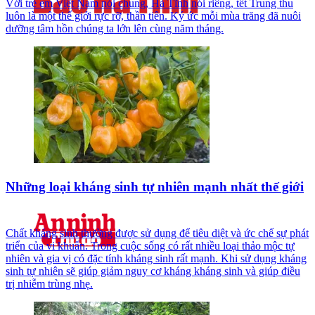
Với trẻ em Việt Nam nói chung, Hà Tĩnh nói riêng, tết Trung thu
luôn là một thế giới rực rỡ, thần tiên. Ký ức mỗi mùa trăng đã nuôi
dưỡng tâm hồn chúng ta lớn lên cùng năm tháng.
Những loại kháng sinh tự nhiên mạnh nhất thế giới
Chất kháng sinh thường được sử dụng để tiêu diệt và ức chế sự phát
triển của vi khuẩn. Trong cuộc sống có rất nhiều loại thảo mộc tự
nhiên và gia vị có đặc tính kháng sinh rất mạnh. Khi sử dụng kháng
sinh tự nhiên sẽ giúp giảm nguy cơ kháng kháng sinh và giúp điều
trị nhiễm trùng nhẹ.