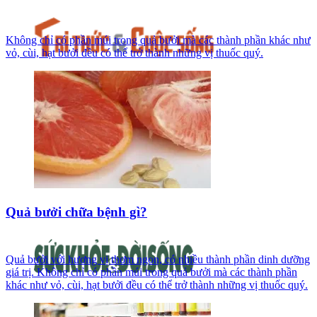
Không chỉ có phần múi trong quả bưởi mà các thành phần khác như
vỏ, cùi, hạt bưởi đều có thể trở thành những vị thuốc quý.
Quả bưởi chữa bệnh gì?
Quả bưởi với hương vị thơm ngon, có nhiều thành phần dinh dưỡng
giá trị. Không chỉ có phần múi trong quả bưởi mà các thành phần
khác như vỏ, cùi, hạt bưởi đều có thể trở thành những vị thuốc quý.