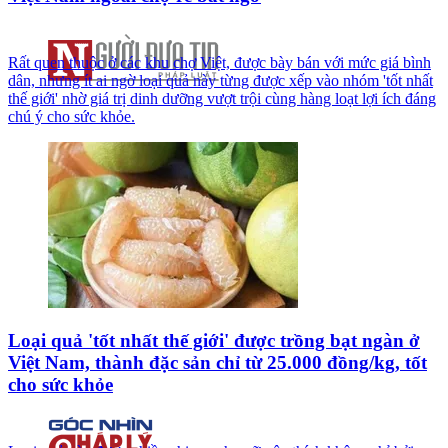
Rất quen thuộc ở các khu chợ Việt, được bày bán với mức giá bình
dân, nhưng ít ai ngờ loại quả này từng được xếp vào nhóm 'tốt nhất
thế giới' nhờ giá trị dinh dưỡng vượt trội cùng hàng loạt lợi ích đáng
chú ý cho sức khỏe.
Loại quả 'tốt nhất thế giới' được trồng bạt ngàn ở
Việt Nam, thành đặc sản chỉ từ 25.000 đồng/kg, tốt
cho sức khỏe