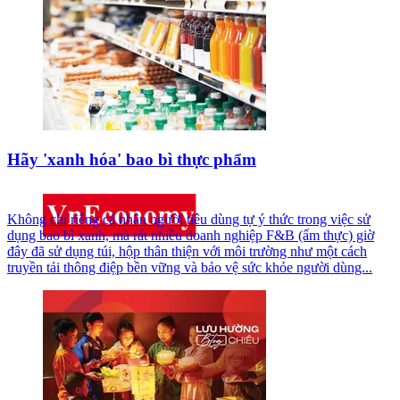
Hãy 'xanh hóa' bao bì thực phẩm
Không chỉ riêng cá nhân người tiêu dùng tự ý thức trong việc sử
dụng bao bì xanh, mà rất nhiều doanh nghiệp F&B (ẩm thực) giờ
đây đã sử dụng túi, hộp thân thiện với môi trường như một cách
truyền tải thông điệp bền vững và bảo vệ sức khỏe người dùng...