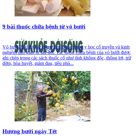
9 bài thuốc chữa bệnh từ vỏ bưởi
Vỏ bưởi đã được sử dụng làm thuốc trong y học cổ truyền và kinh
nghiệm dân gian từ lâu đời. Tác dụng chữa bệnh của vỏ bưởi được
ghi chép trong các sách thuốc cổ như tính không độc, thông lợi, trừ
đờm, hòa huyết, giảm đau, tiêu phù...
Hương bưởi ngày Tết