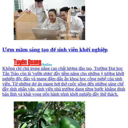
Ươm mầm sáng tạo để sinh viên khởi nghiệp
Không chỉ chú trọng nâng cao chất lượng đào tạo, Trường Đại học
Tân Trào còn là 'vườn ươm' đầy tiềm năng cho những ý tưởng khởi
nghiệp độc đáo và mang đậm dấu ấn khoa học công nghệ của sinh
viên. Từ những dự án mang hơi thở cuộc sống đến những sáng chế
đầy tính nhân văn, sinh viên nhà trường đang từng bước khẳng định
bản lĩnh và khát vọng trên hành trình khởi nghiệp đầy thử thách.