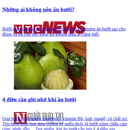
Những ai không nên ăn bưởi?
Bưởi giàu vitamin C, giúp giảm cân, đẹp da nhưng ăn bưởi sao cho
đúng và tốt cho sức khỏe thì không phải ai cũng biết.
4 điều cần ghi nhớ khi ăn bưởi
Quả bưởi chứa nhiều vitamin C, vitamin B6, kali, magiê, và chất xơ.
Tép bưởi giúp bạn tăng cường hệ miễn dịch, lá bưởi xông chữa cảm
cúm, nhức đầu,... Tuy nhiên, khi ăn bưởi cần lưu ý 4 điều sau.