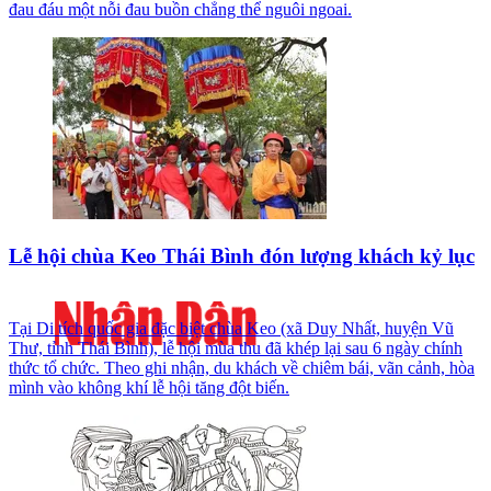
đau đáu một nỗi đau buồn chẳng thể nguôi ngoai.
Lễ hội chùa Keo Thái Bình đón lượng khách kỷ lục
Tại Di tích quốc gia đặc biệt chùa Keo (xã Duy Nhất, huyện Vũ
Thư, tỉnh Thái Bình), lễ hội mùa thu đã khép lại sau 6 ngày chính
thức tổ chức. Theo ghi nhận, du khách về chiêm bái, vãn cảnh, hòa
mình vào không khí lễ hội tăng đột biến.