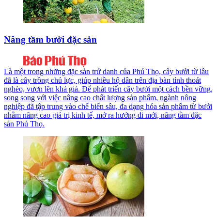
Nâng tầm bưởi đặc sản
Là một trong những đặc sản trứ danh của Phú Thọ, cây bưởi từ lâu
đã là cây trồng chủ lực, giúp nhiều hộ dân trên địa bàn tỉnh thoát
nghèo, vươn lên khá giả. Để phát triển cây bưởi một cách bền vững,
song song với việc nâng cao chất lượng sản phẩm, ngành nông
nghiệp đã tập trung vào chế biến sâu, đa dạng hóa sản phẩm từ bưởi
nhằm nâng cao giá trị kinh tế, mở ra hướng đi mới, nâng tầm đặc
sản Phú Thọ.