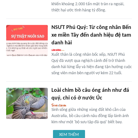
khiến khoảng 2.000 tấn mật tràn ra ngoài,
thiệt hại ước tính hàng tỷ đồng.
NSƯT Phú Quý: Từ công nhân Bến
xe miền Tây đến danh hiệu đệ tam
danh hài
Xuất thân là công nhân bốc xếp, NSƯT Phú
Quý đã vượt qua nghịch cảnh để trở thành
danh hài lừng lẫy và hiện đang tận hưởng cuộc
sống viên mãn bên người vợ kém 22 tuổi.
Loài chim bồ câu óng ánh như đá
quý, chỉ có ở nước Úc
Sinh sống giữa những vùng đất khô cằn của
Australia, bồ câu cánh nâu đồng lấp lánh ánh
kim như một 'bộ sưu tập đá quý' biết bay.
XEM THÊM