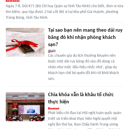
Ngày 7-8, Đội K71 (Bộ Chỉ huy Quân sự tỉnh Tây Ninh) cho biết, đơn vị vừa
tìm kiếm, quy tập được 2 hài cốt liệt sĩ tại khu phố Gia Huỳnh, phường
Trảng Bàng, tỉnh Tây Ninh.
Tại sao bạn nên mang theo dải ruy
băng đỏ khi nhận phòng khách
sạn?
Các chuyên gia du lịch thường khuyên nên
buộc một dải ruy băng đỏ vào đồ dùng cá
nhân như một 'dấu hiệu nhắc nhớ', giúp du
khách hạn chế bỏ quên đồ khi rời khỏi khách
sạn.
Chìa khóa vẫn là khâu tổ chức
thực hiện
Phát biểu chỉ đạo tại Hội nghị toàn quốc quán
triệt và triển khai thực hiện Nghị quyết Hội
nghị lần thứ ba, Ban Chấp hành Trung ương