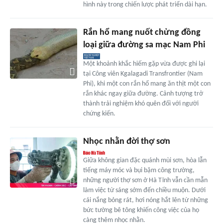
hình này trong chiến lược phát triển dài hạn.
Rắn hổ mang nuốt chửng đồng
loại giữa đường sa mạc Nam Phi
Một khoảnh khắc hiếm gặp vừa được ghi lại
tại Công viên Kgalagadi Transfrontier (Nam
Phi), khi một con rắn hổ mang ăn thịt một con
rắn khác ngay giữa đường. Cảnh tượng trở
thành trải nghiệm khó quên đối với người
chứng kiến.
Nhọc nhằn đời thợ sơn
Giữa không gian đặc quánh mùi sơn, hòa lẫn
tiếng máy móc và bụi bặm công trường,
những người thợ sơn ở Hà Tĩnh vẫn cần mẫn
làm việc từ sáng sớm đến chiều muộn. Dưới
cái nắng bỏng rát, hơi nóng hắt lên từ những
bức tường bê tông khiến công việc của họ
càng thêm nhọc nhằn.