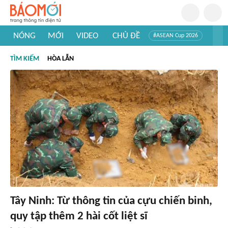
NÓNG
MỚI
VIDEO
CHỦ ĐỀ
#ASEAN Cup 2026
#Trí tuệ nhân tạo
#Mỹ - Iran
#Khám phá Việt Nam
TÌM KIẾM
HÒA LẪN
#Khám phá thế giới
Tây Ninh: Từ thông tin của cựu chiến binh,
quy tập thêm 2 hài cốt liệt sĩ