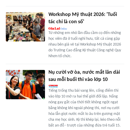
Workshop Mỹ thuật 2026: 'Tuổi
tác chỉ là con số'
Từ những em nhỏ lần đầu cầm cọ đến những
học viên đã ở tuổi nghỉ hưu, tất cả cùng gặp
nhau bên giá vẽ tại Workshop Mỹ thuật 2026
do Trường Cao đẳng Kỹ thuật Công nghệ Quy
Nhơn tổ chức.
Nụ cười vỡ òa, nước mắt lăn dài
sau mỗi buổi thi vào lớp 10
Tiếng trống thu bài vang lên, cổng điểm thi
vào lớp 10 mở ra hai thế giới đối lập. Nắng
nóng gay gắt của thời tiết không ngột ngạt
bằng không khí ngoài phòng thi, nơi nụ cười
hòa lẫn giọt nước mắt lo âu trên gương mặt
cha mẹ học sinh. Kỳ thi khép lại, kéo theo nỗi
bất an đỗ - trượt của những đứa trẻ tuổi 15.