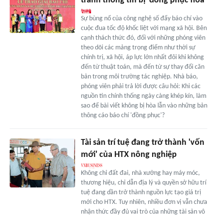
tránh thông tin bị 'đồng phục hóa'
Sự bùng nổ của công nghệ số đẩy báo chí vào
cuộc đua tốc độ khốc liệt với mạng xã hội. Bên
cạnh thách thức đó, đối với những phóng viên
theo dõi các mảng trọng điểm như thời sự
chính trị, xã hội, áp lực lớn nhất đôi khi không
đến từ thuật toán, mà đến từ sự thay đổi căn
bản trong môi trường tác nghiệp. Nhà báo,
phóng viên phải trả lời được câu hỏi: Khi các
nguồn tin chính thống ngày càng khép kín, làm
sao để bài viết không bị hòa lẫn vào những bản
thông cáo báo chí 'đồng phục'?
Tài sản trí tuệ đang trở thành 'vốn
mới' của HTX nông nghiệp
Không chỉ đất đai, nhà xưởng hay máy móc,
thương hiệu, chỉ dẫn địa lý và quyền sở hữu trí
tuệ đang dần trở thành nguồn lực tạo giá trị
mới cho HTX. Tuy nhiên, nhiều đơn vị vẫn chưa
nhận thức đầy đủ vai trò của những tài sản vô