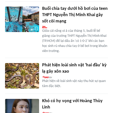
Buổi chia tay dưới hồ bơi của teen
THPT Nguyễn Thị Minh Khai gây
sốt cõi mạng
Giữa cái nắng oi ả của tháng 5, buổi lễ bế
giảng của trường THPT Nguyễn Thị Minh Khai
(TP.HCM) để lại dấu ấn 'có 1-0-2' khi các bạn
học sinh rủ nhau chia tay ở bể bơi trong khuôn
viên trường.
Phát hiện loài sinh vật 'hai đầu' kỳ
lạ gây xôn xao
Phát hiện về loài sinh vật này thu hút sự quan
tâm đặc biệt.
Khó có hy vọng với Hoàng Thùy
Linh