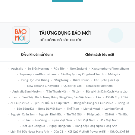
TẢI ỨNG DỤNG BÁO MỚI
ĐỂ KHÔNG BỎ SÓT TIN TỨC
Điều khoản sử dụng
Chính sách bảo mật
Australia
Eo Biển Hormuz
Rửa Tiền
New Zealand
Xaysomphone Phomvihane
Saysomphone Phomvihane
Sân Bay Sydney Kingsford Smith
Malaysia
Trung Học Phổ Thông
Nắng Nóng
Điểm Chuẩn
Chủ Tịch Quốc Hội
New Zealand Cindy Kiro
Quốc Hội Lào
Nhà Nước Việt Nam
Australia Sam Mostyn
Trần Thanh Mẫn
Tô Lâm
Đảng Nhân Dân Cách Mạng Lào
Iran
Ban Chấp Hành Trung Ương Đảng Cộng Sản Việt Nam
Lào
ASEAN Cup 2026
AFF Cup 2026
Lịch Thi Đấu AFF Cup 2026
Bảng Xếp Hạng AFF Cup 2026
Bóng Đá
Báo Bóng Đá
Bóng Đá Việt Nam
Thể Thao
Lionel Messi
Lamine Yamal
Nguyễn Xuân Son
Nguyễn Đình Bắc
Tin Thế Giới
Pháp Luật
Xã Hội
Tin Bão
Tin Tức
Giá Vàng
Tuyển Việt Nam
U23 Việt Nam
U17 Việt Nam
Kết Quả Bóng Đá
Ngoại Hạng Anh
Bảng Xếp Hạng Ngoại Hạng Anh
Lịch Thi Đấu Ngoại Hạng Anh
Cúp C1
Kết Quả Vietlott Power 6/55
Kết Quả Xổ Số