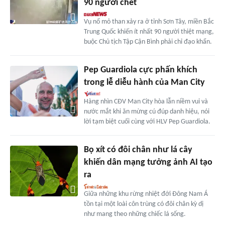
90 người chết
Vụ nổ mỏ than xảy ra ở tỉnh Sơn Tây, miền Bắc
Trung Quốc khiến ít nhất 90 người thiệt mạng,
buộc Chủ tịch Tập Cận Bình phải chỉ đạo khẩn.
Pep Guardiola cực phấn khích
trong lễ diễu hành của Man City
Hàng nhìn CĐV Man City hòa lẫn niềm vui và
nước mắt khi ăn mừng cú đúp danh hiệu, nói
lời tạm biệt cuối cùng với HLV Pep Guardiola.
Bọ xít có đôi chân như lá cây
khiến dân mạng tưởng ảnh AI tạo
ra
Giữa những khu rừng nhiệt đới Đông Nam Á
tồn tại một loài côn trùng có đôi chân kỳ dị
như mang theo những chiếc lá sống.