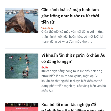
Cận cảnh loài cá mập hình tam
giác trông như bước ra từ thời
tiền sử
Giữa thế giới cá mập vốn nổi tiếng với những
thân hình thuôn dài hoàn hảo, có một loài lại
mang dáng vẻ kỳ lạ đến mức khó tin.
Vi khuẩn 'ăn thịt người' ở châu Âu
có đáng lo ngại?
Khi các đợt nắng nóng mùa Hè đẩy nhiệt độ
nước biển lên mức cao kỷ lục, một loại 'vi
khuẩn ăn thịt người' ít được biết đến có thể
đang phát triển mạnh tại các vùng biển ven bờ
châu Âu.
Xóa bỏ lối mòn tác nghiệp để