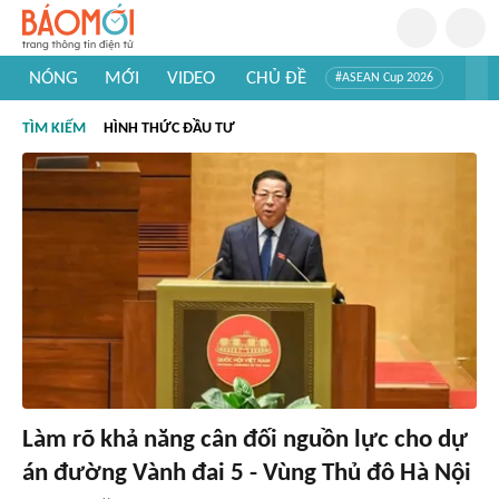
NÓNG
MỚI
VIDEO
CHỦ ĐỀ
#ASEAN Cup 2026
#Trí tuệ nhân tạo
#Mỹ - Iran
#Khám phá Việt Nam
TÌM KIẾM
HÌNH THỨC ĐẦU TƯ
#Khám phá thế giới
Làm rõ khả năng cân đối nguồn lực cho dự
án đường Vành đai 5 - Vùng Thủ đô Hà Nội