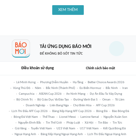
XEM THÊM
TẢI ỨNG DỤNG BÁO MỚI
ĐỂ KHÔNG BỎ SÓT TIN TỨC
Điều khoản sử dụng
Chính sách bảo mật
Lê Minh Hưng
Phương Diễm Huyền
Hạ Tầng
Better Choice Awards 2026
Vùng Thủ Đô
Năm
Bắc Ninh (thành Phố)
Eo Biển Hormuz
Bắc Ninh
Iran
Campuchia
ASEAN Cup 2026
An Ninh Mạng
Dự Án Đầu Tư Xây Dựng
Bộ Chính Trị
Bộ Giáo Dục Và Đào Tạo
Đường Vành Đai 5
Oman
Tô Lâm
Doanh Nghiệp
Liên Bang Nga
Chợ Biên Hòa
AFF Cup 2026
Lịch Thi Đấu AFF Cup 2026
Bảng Xếp Hạng AFF Cup 2026
Bóng Đá
Báo Bóng Đá
Bóng Đá Việt Nam
Thể Thao
Lionel Messi
Lamine Yamal
Nguyễn Xuân Son
Nguyễn Đình Bắc
Tin Thế Giới
Pháp Luật
Xã Hội
Tin Bão
Tin Tức
Giá Vàng
Tuyển Việt Nam
U23 Việt Nam
U17 Việt Nam
Kết Quả Bóng Đá
Ngoại Hạng Anh
Bảng Xếp Hạng Ngoại Hạng Anh
Lịch Thi Đấu Ngoại Hạng Anh