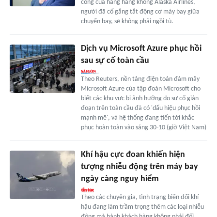
công của hãng hàng không Alaska Airlines,
người đã cố gắng tắt động cơ máy bay giữa
chuyến bay, sẽ không phải ngồi tù.
Dịch vụ Microsoft Azure phục hồi
sau sự cố toàn cầu
Theo Reuters, nền tảng điện toán đám mây
Microsoft Azure của tập đoàn Microsoft cho
biết các khu vực bị ảnh hưởng do sự cố gián
đoạn trên toàn cầu đã có 'dấu hiệu phục hồi
mạnh mẽ', và hệ thống đang tiến tới khắc
phục hoàn toàn vào sáng 30-10 (giờ Việt Nam)
Khí hậu cực đoan khiến hiện
tượng nhiễu động trên máy bay
ngày càng nguy hiểm
Theo các chuyên gia, tình trạng biến đổi khí
hậu đang làm trầm trọng thêm các loại nhiễu
động mà hành khách hàng không phải đối