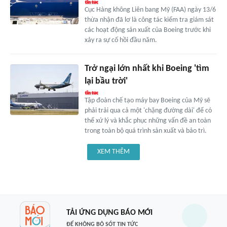
Cục Hàng không Liên bang Mỹ (FAA) ngày 13/6
thừa nhận đã lơ là công tác kiểm tra giám sát
các hoạt động sản xuất của Boeing trước khi
xảy ra sự cố hồi đầu năm.
Trở ngại lớn nhất khi Boeing 'tìm
lại bầu trời'
Tập đoàn chế tạo máy bay Boeing của Mỹ sẽ
phải trải qua cả một 'chặng đường dài' để có
thể xử lý và khắc phục những vấn đề an toàn
trong toàn bộ quá trình sản xuất và bảo trì.
XEM THÊM
TẢI ỨNG DỤNG BÁO MỚI
ĐỂ KHÔNG BỎ SÓT TIN TỨC