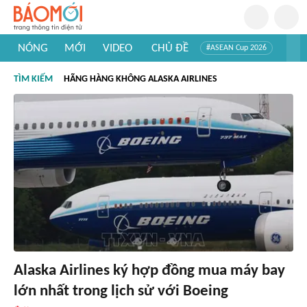
NÓNG
MỚI
VIDEO
CHỦ ĐỀ
#ASEAN Cup 2026
#Tuyển sinh đại học 2026
#Trí tuệ nhân tạo
#Mỹ - Iran
TÌM KIẾM
HÃNG HÀNG KHÔNG ALASKA AIRLINES
#Khám phá Việt Nam
#Khám phá thế giới
Alaska Airlines ký hợp đồng mua máy bay
lớn nhất trong lịch sử với Boeing