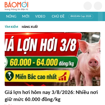
NÓNG
MỚI
VIDEO
CHỦ ĐỀ
#ASEAN Cup 2026
#Trí tuệ nhân tạo
#Mỹ - Iran
#Khám phá Việt Nam
TÌM KIẾM
HÀNG XUẤT
#Khám phá thế giới
Giá lợn hơi hôm nay 3/8/2026: Nhiều nơi
giữ mức 60.000 đồng/kg