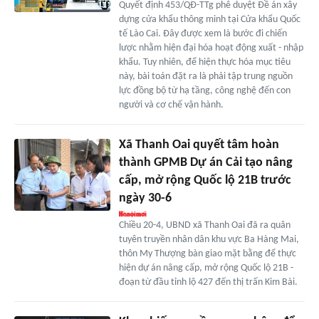
Quyết định 453/QĐ-TTg phê duyệt Đề án xây
dựng cửa khẩu thông minh tại Cửa khẩu Quốc
tế Lào Cai. Đây được xem là bước đi chiến
lược nhằm hiện đại hóa hoạt động xuất - nhập
khẩu. Tuy nhiên, để hiện thực hóa mục tiêu
này, bài toán đặt ra là phải tập trung nguồn
lực đồng bộ từ hạ tầng, công nghệ đến con
người và cơ chế vận hành.
Xã Thanh Oai quyết tâm hoàn
thành GPMB Dự án Cải tạo nâng
cấp, mở rộng Quốc lộ 21B trước
ngày 30-6
Chiều 20-4, UBND xã Thanh Oai đã ra quân
tuyên truyền nhân dân khu vực Ba Hàng Mai,
thôn My Thượng bàn giao mặt bằng để thực
hiện dự án nâng cấp, mở rộng Quốc lộ 21B -
đoạn từ đầu tỉnh lộ 427 đến thị trấn Kim Bài.