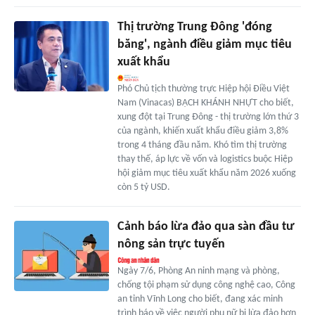
Thị trường Trung Đông 'đóng
băng', ngành điều giảm mục tiêu
xuất khẩu
Phó Chủ tịch thường trực Hiệp hội Điều Việt
Nam (Vinacas) BẠCH KHÁNH NHỰT cho biết,
xung đột tại Trung Đông - thị trường lớn thứ 3
của ngành, khiến xuất khẩu điều giảm 3,8%
trong 4 tháng đầu năm. Khó tìm thị trường
thay thế, áp lực về vốn và logistics buộc Hiệp
hội giảm mục tiêu xuất khẩu năm 2026 xuống
còn 5 tỷ USD.
Cảnh báo lừa đảo qua sàn đầu tư
nông sản trực tuyến
Ngày 7/6, Phòng An ninh mạng và phòng,
chống tội phạm sử dụng công nghệ cao, Công
an tỉnh Vĩnh Long cho biết, đang xác minh
trình báo về việc người phụ nữ bị lừa đảo hơn