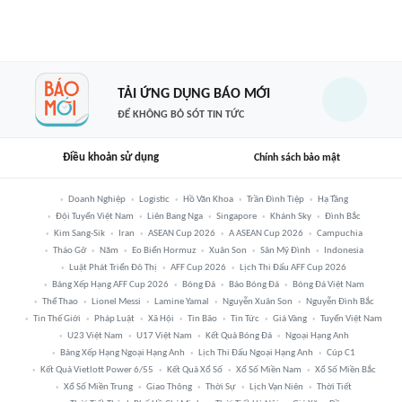
TẢI ỨNG DỤNG BÁO MỚI
ĐỂ KHÔNG BỎ SÓT TIN TỨC
Điều khoản sử dụng
Chính sách bảo mật
Doanh Nghiệp
Logistic
Hồ Văn Khoa
Trần Đình Tiệp
Hạ Tầng
Đội Tuyển Việt Nam
Liên Bang Nga
Singapore
Khánh Sky
Đình Bắc
Kim Sang-Sik
Iran
ASEAN Cup 2026
A ASEAN Cup 2026
Campuchia
Tháo Gỡ
Năm
Eo Biển Hormuz
Xuân Son
Sân Mỹ Đình
Indonesia
Luật Phát Triển Đô Thị
AFF Cup 2026
Lịch Thi Đấu AFF Cup 2026
Bảng Xếp Hạng AFF Cup 2026
Bóng Đá
Báo Bóng Đá
Bóng Đá Việt Nam
Thể Thao
Lionel Messi
Lamine Yamal
Nguyễn Xuân Son
Nguyễn Đình Bắc
Tin Thế Giới
Pháp Luật
Xã Hội
Tin Bão
Tin Tức
Giá Vàng
Tuyển Việt Nam
U23 Việt Nam
U17 Việt Nam
Kết Quả Bóng Đá
Ngoại Hạng Anh
Bảng Xếp Hạng Ngoại Hạng Anh
Lịch Thi Đấu Ngoại Hạng Anh
Cúp C1
Kết Quả Vietlott Power 6/55
Kết Quả Xổ Số
Xổ Số Miền Nam
Xổ Số Miền Bắc
Xổ Số Miền Trung
Giao Thông
Thời Sự
Lịch Vạn Niên
Thời Tiết