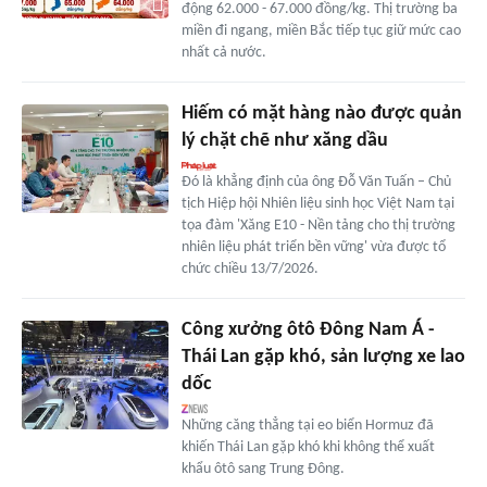
động 62.000 - 67.000 đồng/kg. Thị trường ba
miền đi ngang, miền Bắc tiếp tục giữ mức cao
nhất cả nước.
Hiếm có mặt hàng nào được quản
lý chặt chẽ như xăng dầu
Đó là khẳng định của ông Đỗ Văn Tuấn – Chủ
tịch Hiệp hội Nhiên liệu sinh học Việt Nam tại
tọa đàm 'Xăng E10 - Nền tảng cho thị trường
nhiên liệu phát triển bền vững' vừa được tổ
chức chiều 13/7/2026.
Công xưởng ôtô Đông Nam Á -
Thái Lan gặp khó, sản lượng xe lao
dốc
Những căng thẳng tại eo biển Hormuz đã
khiến Thái Lan gặp khó khi không thể xuất
khẩu ôtô sang Trung Đông.