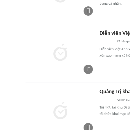
trang cá nhân.
Diễn viên Vi
47
liên qu
Diễn viên Việt Anh 
xôn xao mạng xã hộ
Quảng Trị kha
72
liên qu
Tối 4/7, tại Khu Di
tổ chức khai mạc L