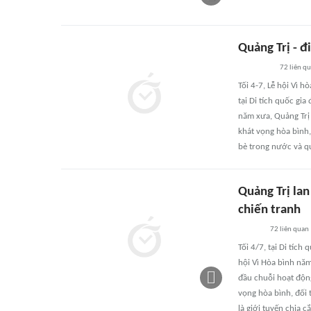
Quảng Trị - 
72
liên q
Tối 4-7, Lễ hội Vì 
tại Di tích quốc gi
năm xưa, Quảng Trị 
khát vọng hòa bình,
bè trong nước và qu
Quảng Trị lan
chiến tranh
72
liên quan
Tối 4/7, tại Di tích
hội Vì Hòa bình năm
đầu chuỗi hoạt động
vọng hòa bình, đối 
là giới tuyến chia c