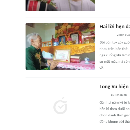
Hai lời hẹn d
2
liên qu
Đôi bàn tay gầy gu
nhau trên bàn thờ. 
ngã xuống khi làm n
sự mất mát, mà còn 
về.
Long Vũ hiện 
15
liên quan
Gần hai năm kể từ k
bền bỉ theo đuổi co
chọn dành thời gian
đóng khung bởi thà