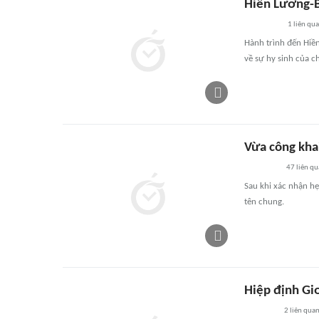
Hiền Lương-B
1
liên qu
Hành trình đến Hiền
về sự hy sinh của c
Vừa công kha
47
liên qu
Sau khi xác nhận hẹ
tên chung.
Hiệp định Giơ
2
liên qua