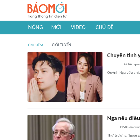
NÓNG
MỚI
VIDEO
CHỦ ĐỀ
TÌM KIẾM
GIỚI TUYẾN
Chuyện tình y
47
liên qua
Quỳnh Nga vừa chia 
Nga nêu điều
1158
liên qua
Thứ trưởng Ngoại g