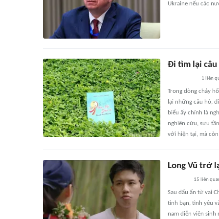
Ukraine nếu các nư
Đi tìm lại câu
1
liên q
Trong dòng chảy hối
lại những câu hò, đ
biểu ấy chính là ng
nghiên cứu, sưu tầm
với hiện tại, mà cò
Long Vũ trở l
15
liên qua
Sau dấu ấn từ vai C
tình bạn, tình yêu 
nam diễn viên sinh