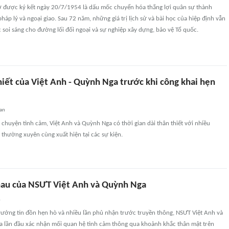
ơ được ký kết ngày 20/7/1954 là dấu mốc chuyển hóa thắng lợi quân sự thành
 pháp lý và ngoại giao. Sau 72 năm, những giá trị lịch sử và bài học của hiệp định vẫn
c soi sáng cho đường lối đối ngoại và sự nghiệp xây dựng, bảo vệ Tổ quốc.
hiết của Việt Anh - Quỳnh Nga trước khi công khai hẹn
an
 chuyện tình cảm, Việt Anh và Quỳnh Nga có thời gian dài thân thiết với nhiều
 thường xuyên cùng xuất hiện tại các sự kiện.
au của NSƯT Việt Anh và Quỳnh Nga
n
vướng tin đồn hẹn hò và nhiều lần phủ nhận trước truyền thông, NSƯT Việt Anh và
a lần đầu xác nhận mối quan hệ tình cảm thông qua khoảnh khắc thân mật trên