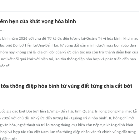
điểm hẹn của khát vọng hòa bình
uan
hòa bình năm 2026 với chủ đề 'Từ ký ức đến tương lai-Quảng Trị vì hòa bình' khai mạc
a đặc biệt Đôi bờ Hiền Lương-Bến Hải. Từ vùng đất oằn mình dưới mưa bom bão đạn
hôm nay không chỉ là 'địa chỉ đỏ' của ký ức dân tộc mà còn trở thành điểm hẹn của
 nơi kết nối quá khứ với hiện tại, lan tỏa thông điệp hòa hợp và phát triển đến bạn
ốc tế.
 tỏa thông điệp hòa bình từ vùng đất từng chia cắt bởi
 quốc gia đặc biệt Đôi bờ Hiền Lương - Bến Hải, tỉnh Quảng Trị long trọng khai mạc Lễ
 2026 với chủ đề 'Từ ký ức đến tương lai - Quảng Trị vì hòa bình'. K, hông chỉ mở
 văn hóa, nghệ thuật và tri ân trong tháng 7sự kiện còn tiếp tục khẳng định khát
thoại và hợp tác của Việt Nam, lan tỏa thông điệp nhân văn từ chính vùng đất từng
ắt đất nước.