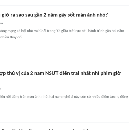
ũ giờ ra sao sau gần 2 năm gây sốt màn ảnh nhỏ?
an
 sóng mạng xã hội nhờ vai Chải trong 'Đi giữa trời rực rỡ', hành trình gần hai năm
nhiều thay đổi.
ợp thú vị của 2 nam NSƯT điển trai nhất nhì phim giờ
n
iên nổi tiếng trên màn ảnh nhỏ, hai nam nghệ sĩ này còn có nhiều điểm tương đồng