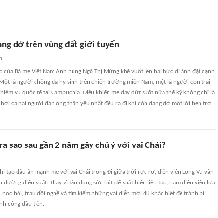
ang dở trên vùng đất giới tuyến
an
ộc của Bà mẹ Việt Nam Anh hùng Ngô Thị Mừng khẽ vuốt lên hai bức di ảnh đặt cạnh
Một là người chồng đã hy sinh trên chiến trường miền Nam, một là người con trai
hiệm vụ quốc tế tại Campuchia. Điều khiến mẹ day dứt suốt nửa thế kỷ không chỉ là
bởi cả hai người đàn ông thân yêu nhất đều ra đi khi còn dang dở một lời hẹn trở
ra sao sau gần 2 năm gây chú ý với vai Chải?
hi tạo dấu ấn mạnh mẽ với vai Chải trong Đi giữa trời rực rỡ, diễn viên Long Vũ vẫn
n đường diễn xuất. Thay vì tận dụng sức hút để xuất hiện liên tục, nam diễn viên lựa
 học hỏi, trau dồi nghề và tìm kiếm những vai diễn mới đủ khác biệt để tránh bị
nh công đầu tiên.