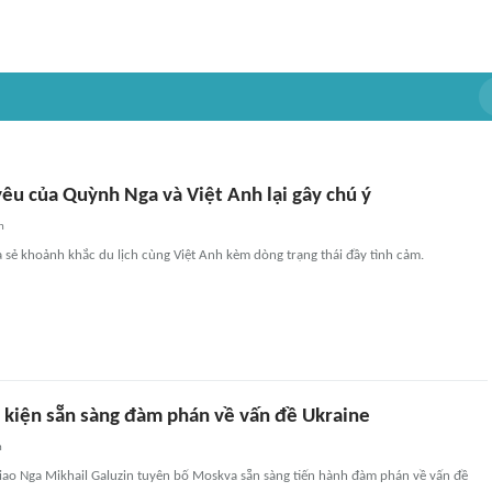
êu của Quỳnh Nga và Việt Anh lại gây chú ý
n
sẻ khoảnh khắc du lịch cùng Việt Anh kèm dòng trạng thái đầy tình cảm.
 kiện sẵn sàng đàm phán về vấn đề Ukraine
n
iao Nga Mikhail Galuzin tuyên bố Moskva sẵn sàng tiến hành đàm phán về vấn đề