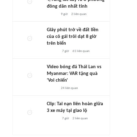
đông dân nhất tỉnh
9 giờ
2
liên quan
Giây phút trở về đất liền
của cô gái trôi dạt 8 giờ
trên biển
7 giờ
61
liên quan
Video bóng đá Thái Lan vs
Myanmar: VAR tặng quà
'Voi chiến'
24
liên quan
Clip: Tai nạn liên hoàn giữa
3 xe máy tại giao lộ
7 giờ
2
liên quan