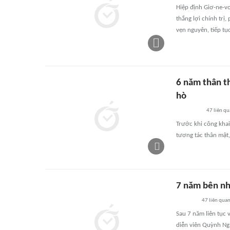
Hiệp định Giơ-ne-v
thắng lợi chính trị,
vẹn nguyên, tiếp tụ
6 năm thân t
hò
47
liên qu
Trước khi công khai
tương tác thân mật,
7 năm bên nh
47
liên qua
Sau 7 năm liên tục 
diễn viên Quỳnh Ng