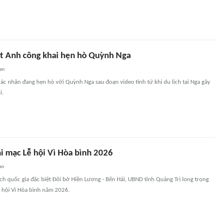
ệt Anh công khai hẹn hò Quỳnh Nga
an
xác nhận đang hẹn hò với Quỳnh Nga sau đoạn video tình tứ khi du lịch tại Nga gây
i.
i mạc Lễ hội Vì Hòa bình 2026
an
 tích quốc gia đặc biệt Đôi bờ Hiền Lương - Bến Hải, UBND tỉnh Quảng Trị long trọng
ễ hội Vì Hòa bình năm 2026.