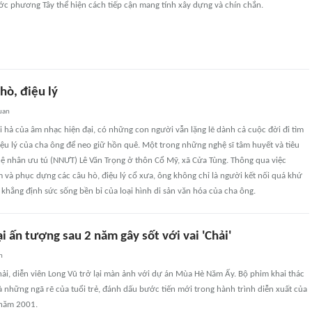
ớc phương Tây thể hiện cách tiếp cận mang tính xây dựng và chín chắn.
 hò, điệu lý
uan
 hả của âm nhạc hiện đại, có những con người vẫn lặng lẽ dành cả cuộc đời đi tìm
iệu lý của cha ông để neo giữ hồn quê. Một trong những nghệ sĩ tâm huyết và tiêu
hệ nhân ưu tú (NNƯT) Lê Văn Trọng ở thôn Cổ Mỹ, xã Cửa Tùng. Thông qua việc
 và phục dựng các câu hò, điệu lý cổ xưa, ông không chỉ là người kết nối quá khứ
n khẳng định sức sống bền bỉ của loại hình di sản văn hóa của cha ông.
ại ấn tượng sau 2 năm gây sốt với vai 'Chải'
n
hải, diễn viên Long Vũ trở lại màn ảnh với dự án Mùa Hè Năm Ấy. Bộ phim khai thác
và những ngã rẽ của tuổi trẻ, đánh dấu bước tiến mới trong hành trình diễn xuất của
 năm 2001.