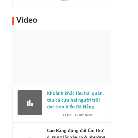
Video
Khoảnh khắc tàu hải quân,
tàu cá cứu hai người trôi
dạt trên biển Đà Nẵng
11 giờ
61
liên quan
Cao Bằng động đất lần thứ
4, rung lắc xảy ra ở phường