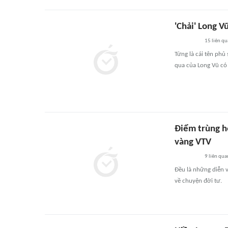
'Chải' Long V
15
liên qu
Từng là cái tên phủ
qua của Long Vũ có 
Điểm trùng h
vàng VTV
9
liên qua
Đều là những diễn v
về chuyện đời tư.