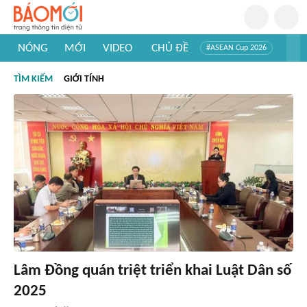
NÓNG
MỚI
VIDEO
CHỦ ĐỀ
#ASEAN Cup 2026
#Trí tuệ nhân tạo
#Mỹ - Iran
#Khám phá Việt Nam
TÌM KIẾM
GIỚI TÍNH
#Khám phá thế giới
Lâm Đồng quán triệt triển khai Luật Dân số
2025