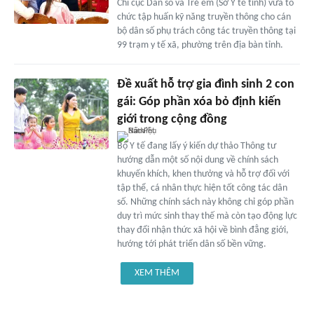
Chi cục Dân số và Trẻ em (Sở Y tế tỉnh) vừa tổ
chức tập huấn kỹ năng truyền thông cho cán
bộ dân số phụ trách công tác truyền thông tại
99 trạm y tế xã, phường trên địa bàn tỉnh.
Đề xuất hỗ trợ gia đình sinh 2 con
gái: Góp phần xóa bỏ định kiến
giới trong cộng đồng
Bộ Y tế đang lấy ý kiến dự thảo Thông tư
hướng dẫn một số nội dung về chính sách
khuyến khích, khen thưởng và hỗ trợ đối với
tập thể, cá nhân thực hiện tốt công tác dân
số. Những chính sách này không chỉ góp phần
duy trì mức sinh thay thế mà còn tạo động lực
thay đổi nhận thức xã hội về bình đẳng giới,
hướng tới phát triển dân số bền vững.
XEM THÊM