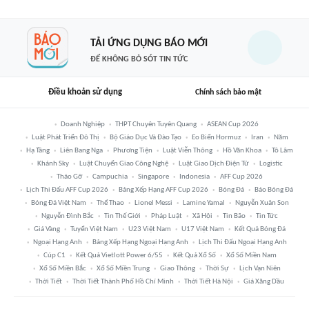
TẢI ỨNG DỤNG BÁO MỚI
ĐỂ KHÔNG BỎ SÓT TIN TỨC
Điều khoản sử dụng
Chính sách bảo mật
Doanh Nghiệp
THPT Chuyên Tuyên Quang
ASEAN Cup 2026
Luật Phát Triển Đô Thị
Bộ Giáo Dục Và Đào Tạo
Eo Biển Hormuz
Iran
Năm
Hạ Tầng
Liên Bang Nga
Phương Tiện
Luật Viễn Thông
Hồ Văn Khoa
Tô Lâm
Khánh Sky
Luật Chuyển Giao Công Nghệ
Luật Giao Dịch Điện Tử
Logistic
Tháo Gỡ
Campuchia
Singapore
Indonesia
AFF Cup 2026
Lịch Thi Đấu AFF Cup 2026
Bảng Xếp Hạng AFF Cup 2026
Bóng Đá
Báo Bóng Đá
Bóng Đá Việt Nam
Thể Thao
Lionel Messi
Lamine Yamal
Nguyễn Xuân Son
Nguyễn Đình Bắc
Tin Thế Giới
Pháp Luật
Xã Hội
Tin Bão
Tin Tức
Giá Vàng
Tuyển Việt Nam
U23 Việt Nam
U17 Việt Nam
Kết Quả Bóng Đá
Ngoại Hạng Anh
Bảng Xếp Hạng Ngoại Hạng Anh
Lịch Thi Đấu Ngoại Hạng Anh
Cúp C1
Kết Quả Vietlott Power 6/55
Kết Quả Xổ Số
Xổ Số Miền Nam
Xổ Số Miền Bắc
Xổ Số Miền Trung
Giao Thông
Thời Sự
Lịch Vạn Niên
Thời Tiết
Thời Tiết Thành Phố Hồ Chí Minh
Thời Tiết Hà Nội
Giá Xăng Dầu