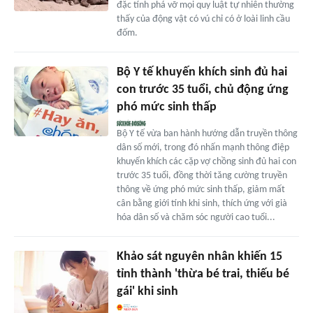
đặc tính phá vỡ mọi quy luật tự nhiên thường
thấy của động vật có vú chỉ có ở loài linh cầu
đốm.
Bộ Y tế khuyến khích sinh đủ hai
con trước 35 tuổi, chủ động ứng
phó mức sinh thấp
Bộ Y tế vừa ban hành hướng dẫn truyền thông
dân số mới, trong đó nhấn mạnh thông điệp
khuyến khích các cặp vợ chồng sinh đủ hai con
trước 35 tuổi, đồng thời tăng cường truyền
thông về ứng phó mức sinh thấp, giảm mất
cân bằng giới tính khi sinh, thích ứng với già
hóa dân số và chăm sóc người cao tuổi...
Khảo sát nguyên nhân khiến 15
tỉnh thành 'thừa bé trai, thiếu bé
gái' khi sinh