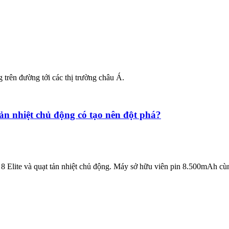
 trên đường tới các thị trường châu Á.
ản nhiệt chủ động có tạo nên đột phá?
8 Elite và quạt tản nhiệt chủ động. Máy sở hữu viên pin 8.500mAh c