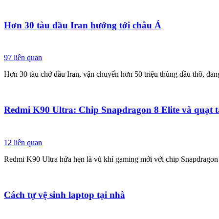
Hơn 30 tàu dầu Iran hướng tới châu Á
97
liên quan
Hơn 30 tàu chở dầu Iran, vận chuyển hơn 50 triệu thùng dầu thô, đang
Redmi K90 Ultra: Chip Snapdragon 8 Elite và quạt t
12
liên quan
Redmi K90 Ultra hứa hẹn là vũ khí gaming mới với chip Snapdragon 
Cách tự vệ sinh laptop tại nhà