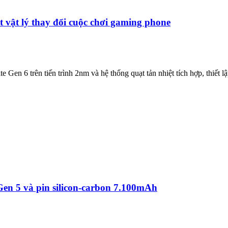
 vật lý thay đổi cuộc chơi gaming phone
Gen 6 trên tiến trình 2nm và hệ thống quạt tản nhiệt tích hợp, thiết 
en 5 và pin silicon-carbon 7.100mAh