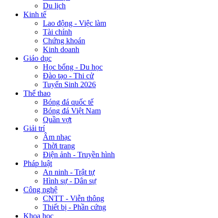
Du lịch
Kinh tế
Lao động - Việc làm
Tài chính
Chứng khoán
Kinh doanh
Giáo dục
Học bổng - Du học
Đào tạo - Thi cử
Tuyển Sinh 2026
Thể thao
Bóng đá quốc tế
Bóng đá Việt Nam
Quần vợt
Giải trí
Âm nhạc
Thời trang
Điện ảnh - Truyền hình
Pháp luật
An ninh - Trật tự
Hình sự - Dân sự
Công nghệ
CNTT - Viễn thông
Thiết bị - Phần cứng
Khoa học