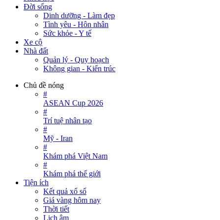
Đời sống
Dinh dưỡng - Làm đẹp
Tình yêu - Hôn nhân
Sức khỏe - Y tế
Xe cộ
Nhà đất
Quản lý - Quy hoạch
Không gian - Kiến trúc
Chủ đề nóng
#
ASEAN Cup 2026
#
Trí tuệ nhân tạo
#
Mỹ - Iran
#
Khám phá Việt Nam
#
Khám phá thế giới
Tiện ích
Kết quả xổ số
Giá vàng hôm nay
Thời tiết
Lịch âm