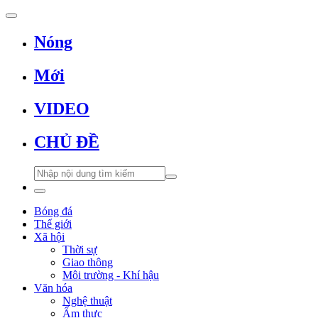
Nóng
Mới
VIDEO
CHỦ ĐỀ
Bóng đá
Thế giới
Xã hội
Thời sự
Giao thông
Môi trường - Khí hậu
Văn hóa
Nghệ thuật
Ẩm thực