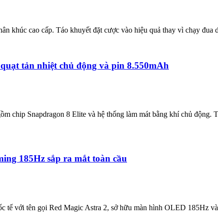
phân khúc cao cấp. Táo khuyết đặt cược vào hiệu quả thay vì chạy đua 
 quạt tản nhiệt chủ động và pin 8.550mAh
gồm chip Snapdragon 8 Elite và hệ thống làm mát bằng khí chủ động.
ming 185Hz sắp ra mắt toàn cầu
ốc tế với tên gọi Red Magic Astra 2, sở hữu màn hình OLED 185Hz và