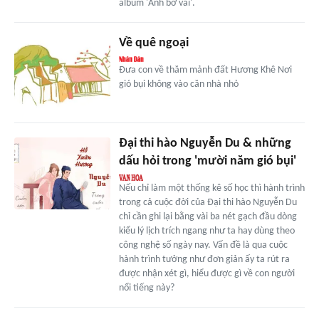
album 'Anh bờ vai'.
Về quê ngoại
Đưa con về thăm mảnh đất Hương Khê Nơi
gió bụi không vào căn nhà nhỏ
Đại thi hào Nguyễn Du & những
dấu hỏi trong 'mười năm gió bụi'
Nếu chỉ làm một thống kê số học thì hành trình
trong cả cuộc đời của Đại thi hào Nguyễn Du
chỉ cần ghi lại bằng vài ba nét gạch đầu dòng
kiểu lý lịch trích ngang như ta hay dùng theo
công nghệ số ngày nay. Vấn đề là qua cuộc
hành trình tưởng như đơn giản ấy ta rút ra
được nhận xét gì, hiểu được gì về con người
nổi tiếng này?