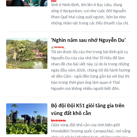
Sinh ở Ninh Bình, lớn lên ở Bạc Liêu, đang
sống ở Kyrgyzstan, coi như cuộc đời Nguyễn
Phan Quế Mai cũng xuôi ngược, bôn ba như
những nhân vật trong các tiểu thuyết của chị.
'Nghìn năm sau nhớ Nguyễn Du'
Tôi xin được lấy câu thơ trong bài Kính gửi cụ
Nguyễn Du của của nhà thơ Tố Hữu để làm
nhan đề cho bài viết này. Lý do là trong những
ngày đầu năm 2026, chúng tôi đã hành hương
về đền Cấm - ngôi đền từng gắn bó với Đại thi
hào trong thời gian ông làm quan ở Thái
Nguyên mà không nhiều người biết đến.
Bộ đội Đội K51 giỏi tăng gia trên
vùng đất khô cằn
Giữa vùng đất khô cằn của tỉnh biên giới
Mondulkiri (Vương quốc Campuchia), nơi nắng