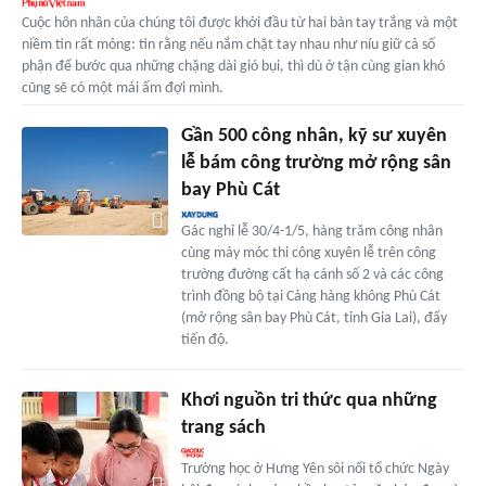
Cuộc hôn nhân của chúng tôi được khởi đầu từ hai bàn tay trắng và một
niềm tin rất mỏng: tin rằng nếu nắm chặt tay nhau như níu giữ cả số
phận để bước qua những chặng dài gió bụi, thì dù ở tận cùng gian khó
cũng sẽ có một mái ấm đợi mình.
Gần 500 công nhân, kỹ sư xuyên
lễ bám công trường mở rộng sân
bay Phù Cát
Gác nghỉ lễ 30/4-1/5, hàng trăm công nhân
cùng máy móc thi công xuyên lễ trên công
trường đường cất hạ cánh số 2 và các công
trình đồng bộ tại Cảng hàng không Phù Cát
(mở rộng sân bay Phù Cát, tỉnh Gia Lai), đẩy
tiến độ.
Khơi nguồn tri thức qua những
trang sách
Trường học ở Hưng Yên sôi nổi tổ chức Ngày