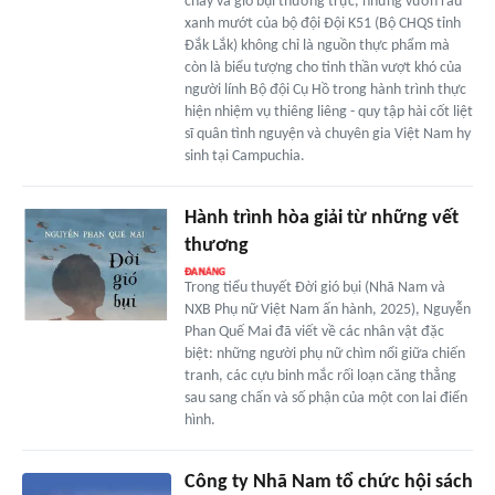
cháy và gió bụi thường trực, những vườn rau
xanh mướt của bộ đội Đội K51 (Bộ CHQS tỉnh
Đắk Lắk) không chỉ là nguồn thực phẩm mà
còn là biểu tượng cho tinh thần vượt khó của
người lính Bộ đội Cụ Hồ trong hành trình thực
hiện nhiệm vụ thiêng liêng - quy tập hài cốt liệt
sĩ quân tình nguyện và chuyên gia Việt Nam hy
sinh tại Campuchia.
Hành trình hòa giải từ những vết
thương
Trong tiểu thuyết Đời gió bụi (Nhã Nam và
NXB Phụ nữ Việt Nam ấn hành, 2025), Nguyễn
Phan Quế Mai đã viết về các nhân vật đặc
biệt: những người phụ nữ chìm nổi giữa chiến
tranh, các cựu binh mắc rối loạn căng thẳng
sau sang chấn và số phận của một con lai điển
hình.
Công ty Nhã Nam tổ chức hội sách