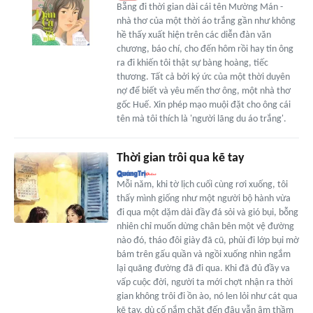
Bẵng đi thời gian dài cái tên Mường Mán -
nhà thơ của một thời áo trắng gần như không
hề thấy xuất hiện trên các diễn đàn văn
chương, báo chí, cho đến hôm rồi hay tin ông
ra đi khiến tôi thật sự bàng hoàng, tiếc
thương. Tất cả bởi ký ức của một thời duyên
nợ để biết và yêu mến thơ ông, một nhà thơ
gốc Huế. Xin phép mạo muội đặt cho ông cái
tên mà tôi thích là 'người lãng du áo trắng'.
Thời gian trôi qua kẽ tay
Mỗi năm, khi tờ lịch cuối cùng rơi xuống, tôi
thấy mình giống như một người bộ hành vừa
đi qua một dặm dài đầy đá sỏi và gió bụi, bỗng
nhiên chỉ muốn dừng chân bên một vệ đường
nào đó, tháo đôi giày đã cũ, phủi đi lớp bụi mờ
bám trên gấu quần và ngồi xuống nhìn ngắm
lại quãng đường đã đi qua. Khi đã đủ đầy va
vấp cuộc đời, người ta mới chợt nhận ra thời
gian không trôi đi ồn ào, nó len lỏi như cát qua
kẽ tay, dù cố nắm chặt đến đâu vẫn âm thầm