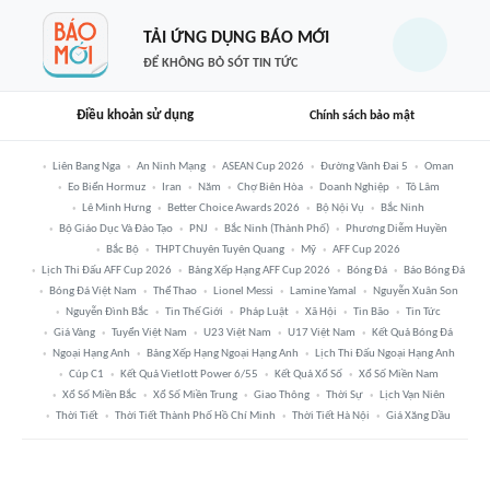
TẢI ỨNG DỤNG BÁO MỚI
ĐỂ KHÔNG BỎ SÓT TIN TỨC
Điều khoản sử dụng
Chính sách bảo mật
Liên Bang Nga
An Ninh Mạng
ASEAN Cup 2026
Đường Vành Đai 5
Oman
Eo Biển Hormuz
Iran
Năm
Chợ Biên Hòa
Doanh Nghiệp
Tô Lâm
Lê Minh Hưng
Better Choice Awards 2026
Bộ Nội Vụ
Bắc Ninh
Bộ Giáo Dục Và Đào Tạo
PNJ
Bắc Ninh (thành Phố)
Phương Diễm Huyền
Bắc Bộ
THPT Chuyên Tuyên Quang
Mỹ
AFF Cup 2026
Lịch Thi Đấu AFF Cup 2026
Bảng Xếp Hạng AFF Cup 2026
Bóng Đá
Báo Bóng Đá
Bóng Đá Việt Nam
Thể Thao
Lionel Messi
Lamine Yamal
Nguyễn Xuân Son
Nguyễn Đình Bắc
Tin Thế Giới
Pháp Luật
Xã Hội
Tin Bão
Tin Tức
Giá Vàng
Tuyển Việt Nam
U23 Việt Nam
U17 Việt Nam
Kết Quả Bóng Đá
Ngoại Hạng Anh
Bảng Xếp Hạng Ngoại Hạng Anh
Lịch Thi Đấu Ngoại Hạng Anh
Cúp C1
Kết Quả Vietlott Power 6/55
Kết Quả Xổ Số
Xổ Số Miền Nam
Xổ Số Miền Bắc
Xổ Số Miền Trung
Giao Thông
Thời Sự
Lịch Vạn Niên
Thời Tiết
Thời Tiết Thành Phố Hồ Chí Minh
Thời Tiết Hà Nội
Giá Xăng Dầu