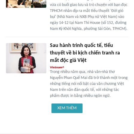
vừa có buổi giao lưu và trò chuyện với bạn đọc
TPHCM nhân dịp ra mắt tiểu thuyết 'Đời gió
bụi' (Nhã Nam và NXB Phụ nữ Việt Nam) vào
ngày 14-12 tại Nam Thi House (số 152, đường
Nam Kỳ Khởi Nghĩa, phường Sài Gòn, TPHCM).
Sau hành trình quốc tế, tiểu
thuyết về bi kịch chiến tranh ra
mắt độc giả Việt
Trong nhiều năm qua, nhà văn-nhà thơ
Nguyễn Phan Quế Mai đã trở thành một trong
những tiếng nói nổi bật của văn chương Việt
Nam trên văn đàn quốc tế, với những tác
phẩm được in bằng nhiều ngôn ngữ.
XEM THÊM