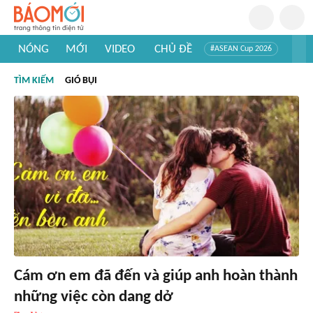
NÓNG
MỚI
VIDEO
CHỦ ĐỀ
#ASEAN Cup 2026
#Trí tuệ nhân tạo
#Mỹ - Iran
#Khám phá Việt Nam
TÌM KIẾM
GIÓ BỤI
#Khám phá thế giới
Cám ơn em đã đến và giúp anh hoàn thành
những việc còn dang dở