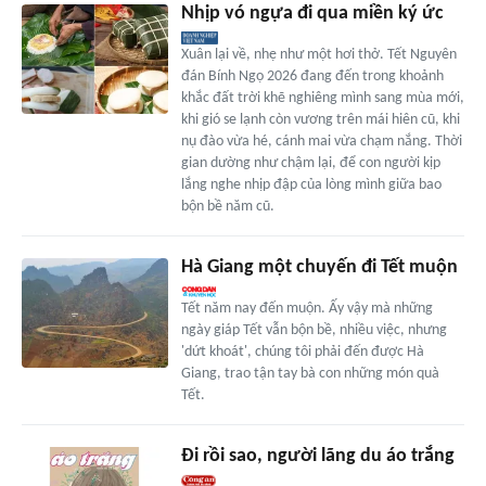
Nhịp vó ngựa đi qua miền ký ức
Xuân lại về, nhẹ như một hơi thở. Tết Nguyên
đán Bính Ngọ 2026 đang đến trong khoảnh
khắc đất trời khẽ nghiêng mình sang mùa mới,
khi gió se lạnh còn vương trên mái hiên cũ, khi
nụ đào vừa hé, cánh mai vừa chạm nắng. Thời
gian dường như chậm lại, để con người kịp
lắng nghe nhịp đập của lòng mình giữa bao
bộn bề năm cũ.
Hà Giang một chuyến đi Tết muộn
Tết năm nay đến muộn. Ấy vậy mà những
ngày giáp Tết vẫn bộn bề, nhiều việc, nhưng
'dứt khoát', chúng tôi phải đến được Hà
Giang, trao tận tay bà con những món quà
Tết.
Đi rồi sao, người lãng du áo trắng