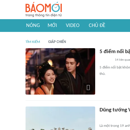
NÓNG
MỚI
VIDEO
CHỦ ĐỀ
TÌM KIẾM
GIÁP CHIẾN
5 điểm nổi b
14
liên qua
5 điểm nổi bật khô
thù.
Dũng tướng V
Là một trong 19 anh