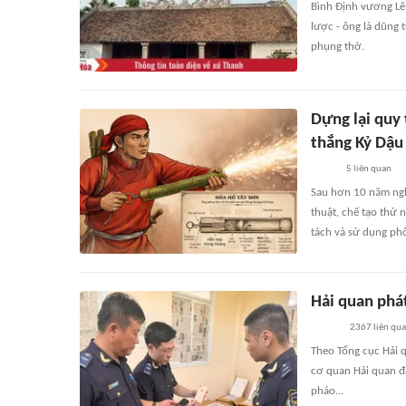
Bình Định vương Lê
lược - ông là dũng
phụng thờ.
Dựng lại quy 
thắng Kỷ Dậu
5
liên quan
Sau hơn 10 năm nghi
thuật, chế tạo thử
tách và sử dụng phố
Hải quan phá
2367
liên qu
Theo Tổng cục Hải q
cơ quan Hải quan đã
pháo...