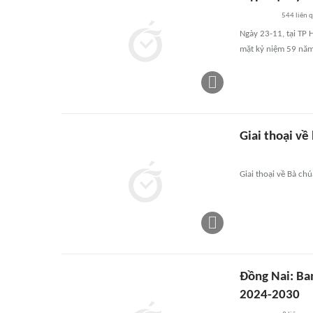
544
liên 
Ngày 23-11, tại TP 
mặt kỷ niệm 59 năm
Giai thoại v
Giai thoại về Bà c
Đồng Nai: Ban
2024-2030