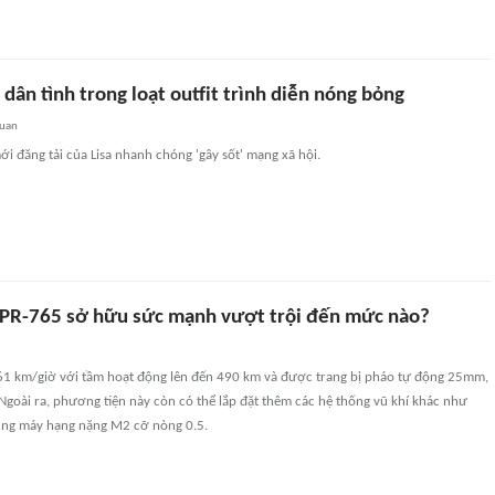
' dân tình trong loạt outfit trình diễn nóng bỏng
quan
i đăng tải của Lisa nhanh chóng 'gây sốt' mạng xã hội.
 YPR-765 sở hữu sức mạnh vượt trội đến mức nào?
61 km/giờ với tầm hoạt động lên đến 490 km và được trang bị pháo tự động 25mm,
goài ra, phương tiện này còn có thể lắp đặt thêm các hệ thống vũ khí khác như
úng máy hạng nặng M2 cỡ nòng 0.5.