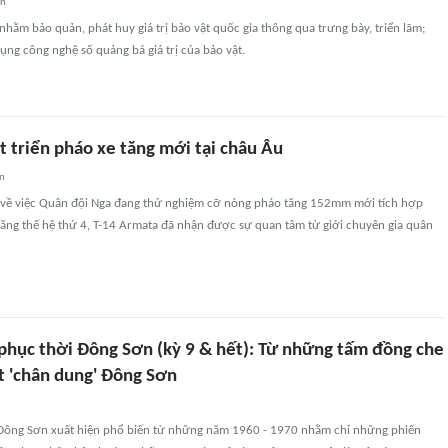
an
nhằm bảo quản, phát huy giá trị bảo vật quốc gia thông qua trưng bày, triển lãm;
ụng công nghệ số quảng bá giá trị của bảo vật.
t triển pháo xe tăng mới tại châu Âu
an
n về việc Quân đội Nga đang thử nghiệm cỡ nòng pháo tăng 152mm mới tích hợp
tăng thế hệ thứ 4, T-14 Armata đã nhận được sự quan tâm từ giới chuyên gia quân
 phục thời Đông Sơn (kỳ 9 & hết): Từ những tấm đồng che
 'chân dung' Đông Sơn
 Đông Sơn xuất hiện phổ biến từ những năm 1960 - 1970 nhằm chỉ những phiến