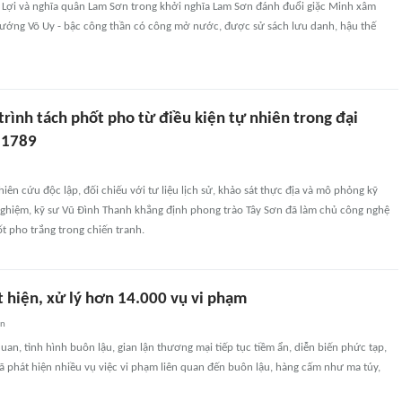
 Lợi và nghĩa quân Lam Sơn trong khởi nghĩa Lam Sơn đánh đuổi giặc Minh xâm
 tướng Võ Uy - bậc công thần có công mở nước, được sử sách lưu danh, hậu thế
trình tách phốt pho từ điều kiện tự nhiên trong đại
 1789
ên cứu độc lập, đối chiếu với tư liệu lịch sử, khảo sát thực địa và mô phỏng kỹ
 nghiệm, kỹ sư Vũ Đình Thanh khẳng định phong trào Tây Sơn đã làm chủ công nghệ
t pho trắng trong chiến tranh.
t hiện, xử lý hơn 14.000 vụ vi phạm
an
uan, tình hình buôn lậu, gian lận thương mại tiếp tục tiềm ẩn, diễn biến phức tạp,
 phát hiện nhiều vụ việc vi phạm liên quan đến buôn lậu, hàng cấm như ma túy,