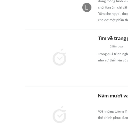
đồng mỏng hình vuô
chữ Hán ám chỉ vật 
'tấm che ngực', đượ
che đỡ một phần thâ
Tìm về trang 
2
liên quan
Trong quá trình ngh
nhờ sự thể hiện củ
Năm mươi vạ
Với những tướng lĩ
thể chinh phục được