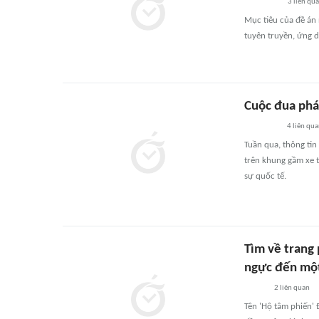
3
liên qu
Mục tiêu của đề án 
tuyên truyền, ứng d
Cuộc đua phá
4
liên qu
Tuần qua, thông ti
trên khung gầm xe 
sự quốc tế.
Tìm về trang
ngực đến một
2
liên quan
Tên 'Hộ tâm phiến'