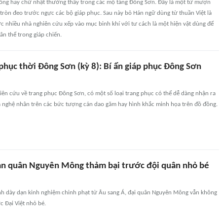
ng hay chữ nhật thường thấy trong các mộ táng Đông Sơn. Đây là một từ mượn
tròn đeo trước ngực các bộ giáp phục. Sau này bỏ Hán ngữ dùng từ thuần Việt là
c nhiều nhà nghiên cứu xếp vào mục binh khí với tư cách là một hiện vật dùng để
n thể trong giáp chiến.
phục thời Đông Sơn (kỳ 8): Bí ẩn giáp phục Đông Sơn
iên cứu về trang phục Đông Sơn, có một số loại trang phục có thể dễ dàng nhận ra
a nghệ nhân trên các bức tượng cán dao găm hay hình khắc minh họa trên đồ đồng.
n quân Nguyên Mông thảm bại trước đội quân nhỏ bé
nh dày dạn kinh nghiệm chinh phạt từ Âu sang Á, đại quân Nguyên Mông vẫn không
 Đại Việt nhỏ bé.