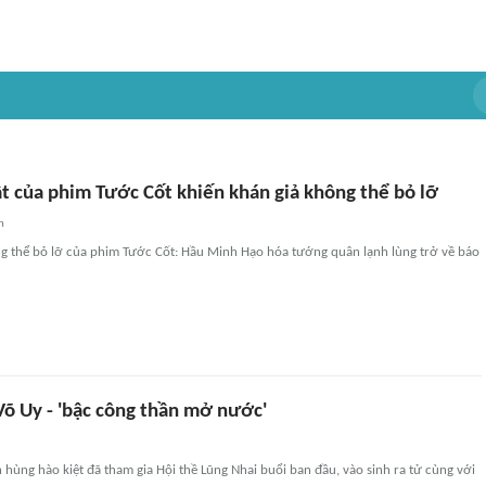
ật của phim Tước Cốt khiến khán giả không thể bỏ lỡ
n
ng thể bỏ lỡ của phim Tước Cốt: Hầu Minh Hạo hóa tướng quân lạnh lùng trở về báo
õ Uy - 'bậc công thần mở nước'
 hùng hào kiệt đã tham gia Hội thề Lũng Nhai buổi ban đầu, vào sinh ra tử cùng với