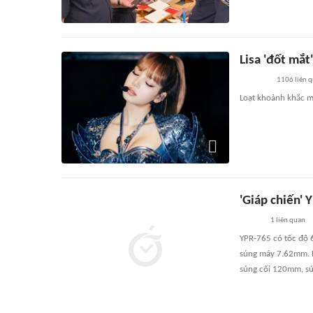
Lisa 'đốt mắt
1106
liên 
Loạt khoảnh khắc mớ
'Giáp chiến'
1
liên quan
YPR-765 có tốc độ 
súng máy 7.62mm. N
súng cối 120mm, s