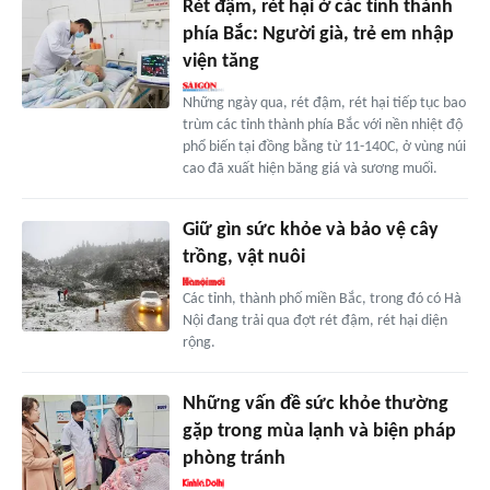
Rét đậm, rét hại ở các tỉnh thành
phía Bắc: Người già, trẻ em nhập
viện tăng
Những ngày qua, rét đậm, rét hại tiếp tục bao
trùm các tỉnh thành phía Bắc với nền nhiệt độ
phổ biến tại đồng bằng từ 11-140C, ở vùng núi
cao đã xuất hiện băng giá và sương muối.
Giữ gìn sức khỏe và bảo vệ cây
trồng, vật nuôi
Các tỉnh, thành phố miền Bắc, trong đó có Hà
Nội đang trải qua đợt rét đậm, rét hại diện
rộng.
Những vấn đề sức khỏe thường
gặp trong mùa lạnh và biện pháp
phòng tránh