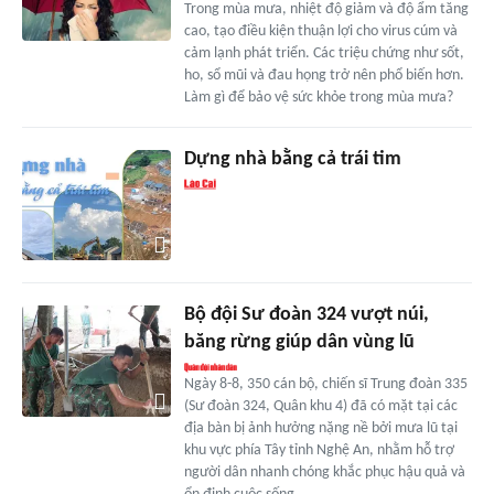
Trong mùa mưa, nhiệt độ giảm và độ ẩm tăng
cao, tạo điều kiện thuận lợi cho virus cúm và
cảm lạnh phát triển. Các triệu chứng như sốt,
ho, sổ mũi và đau họng trở nên phổ biến hơn.
Làm gì để bảo vệ sức khỏe trong mùa mưa?
Dựng nhà bằng cả trái tim
Bộ đội Sư đoàn 324 vượt núi,
băng rừng giúp dân vùng lũ
Ngày 8-8, 350 cán bộ, chiến sĩ Trung đoàn 335
(Sư đoàn 324, Quân khu 4) đã có mặt tại các
địa bàn bị ảnh hưởng nặng nề bởi mưa lũ tại
khu vực phía Tây tỉnh Nghệ An, nhằm hỗ trợ
người dân nhanh chóng khắc phục hậu quả và