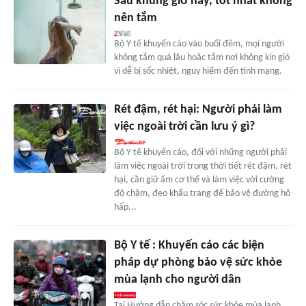
Sau khung giờ này, tốt nhất không
nên tắm
Bộ Y tế khuyến cáo vào buổi đêm, mọi người
không tắm quá lâu hoặc tắm nơi không kín gió
vì dễ bị sốc nhiệt, nguy hiểm đến tính mạng.
Rét đậm, rét hại: Người phải làm
việc ngoài trời cần lưu ý gì?
Bộ Y tế khuyến cáo, đối với những người phải
làm việc ngoài trời trong thời tiết rét đậm, rét
hại, cần giữ ấm cơ thể và làm việc với cường
độ chậm, đeo khẩu trang để bảo vệ đường hô
hấp...
Bộ Y tế : Khuyến cáo các biện
pháp dự phòng bảo vệ sức khỏe
mùa lạnh cho người dân
Tại Hướng dẫn chăm sóc sức khỏe mùa lạnh