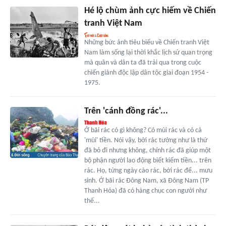
Hé lộ chùm ảnh cực hiếm về Chiến
tranh Việt Nam
Những bức ảnh tiêu biểu về Chiến tranh Việt
Nam làm sống lại thời khắc lịch sử quan trọng
mà quân và dân ta đã trải qua trong cuộc
chiến giành độc lập dân tộc giai đoạn 1954 -
1975.
Trên 'cánh đồng rác'...
Ở bãi rác có gì không? Có mùi rác và có cả
'mùi' tiền. Nói vậy, bởi rác tưởng như là thứ
đã bỏ đi nhưng không, chính rác đã giúp một
bộ phận người lao động biết kiếm tiền... trên
rác. Họ, từng ngày cào rác, bới rác để... mưu
sinh. Ở bãi rác Đông Nam, xã Đông Nam (TP
Thanh Hóa) đã có hàng chục con người như
thế...