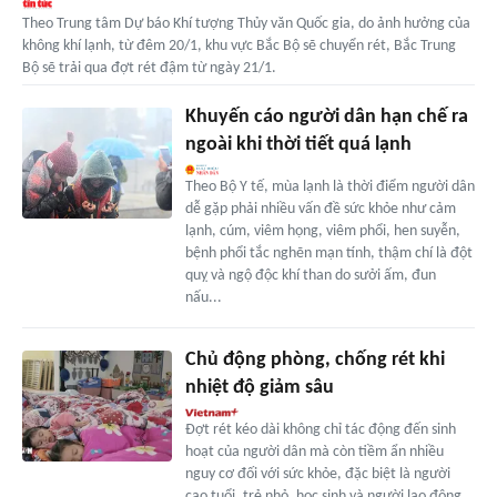
Theo Trung tâm Dự báo Khí tượng Thủy văn Quốc gia, do ảnh hưởng của
không khí lạnh, từ đêm 20/1, khu vực Bắc Bộ sẽ chuyển rét, Bắc Trung
Bộ sẽ trải qua đợt rét đậm từ ngày 21/1.
Khuyến cáo người dân hạn chế ra
ngoài khi thời tiết quá lạnh
Theo Bộ Y tế, mùa lạnh là thời điểm người dân
dễ gặp phải nhiều vấn đề sức khỏe như cảm
lạnh, cúm, viêm họng, viêm phổi, hen suyễn,
bệnh phổi tắc nghẽn mạn tính, thậm chí là đột
quỵ và ngộ độc khí than do sưởi ấm, đun
nấu...
Chủ động phòng, chống rét khi
nhiệt độ giảm sâu
Đợt rét kéo dài không chỉ tác động đến sinh
hoạt của người dân mà còn tiềm ẩn nhiều
nguy cơ đối với sức khỏe, đặc biệt là người
cao tuổi, trẻ nhỏ, học sinh và người lao động