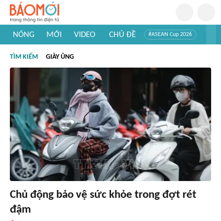
NÓNG
MỚI
VIDEO
CHỦ ĐỀ
#ASEAN Cup 2026
#Trí tuệ nhân tạo
#Mỹ - Iran
#Khám phá Việt Nam
TÌM KIẾM
GIÀY ỦNG
#Khám phá thế giới
Chủ động bảo vệ sức khỏe trong đợt rét
đậm