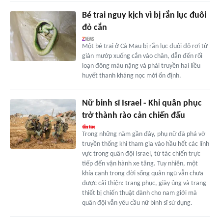
Bé trai nguy kịch vì bị rắn lục đuôi
đỏ cắn
Một bé trai ở Cà Mau bị rắn lục đuôi đỏ rơi từ
giàn mướp xuống cắn vào chân, dẫn đến rối
loạn đông máu nặng và phải truyền hai liều
huyết thanh kháng nọc mới ổn định.
Nữ binh sĩ Israel - Khi quân phục
trở thành rào cản chiến đấu
Trong những năm gần đây, phụ nữ đã phá vỡ
truyền thống khi tham gia vào hầu hết các lĩnh
vực trong quân đội Israel, từ tác chiến trực
tiếp đến vận hành xe tăng. Tuy nhiên, một
khía cạnh trong đời sống quân ngũ vẫn chưa
được cải thiện: trang phục, giày ủng và trang
thiết bị chiến thuật dành cho nam giới mà
quân đội vẫn yêu cầu nữ binh sĩ sử dụng.