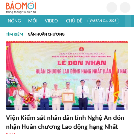
NÓNG
MỚI
VIDEO
CHỦ ĐỀ
#ASEAN Cup 2026
#Trí tuệ nhân tạo
#Mỹ - Iran
#Khám phá Việt Nam
TÌM KIẾM
GẮN HUÂN CHƯƠNG
#Khám phá thế giới
Viện Kiểm sát nhân dân tỉnh Nghệ An đón
nhận Huân chương Lao động hạng Nhất