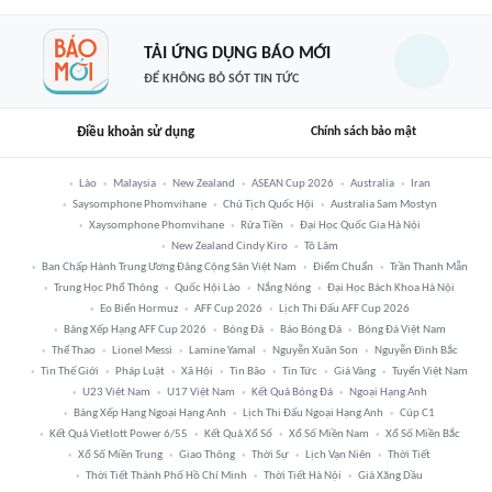
TẢI ỨNG DỤNG BÁO MỚI
ĐỂ KHÔNG BỎ SÓT TIN TỨC
Điều khoản sử dụng
Chính sách bảo mật
Lào
Malaysia
New Zealand
ASEAN Cup 2026
Australia
Iran
Saysomphone Phomvihane
Chủ Tịch Quốc Hội
Australia Sam Mostyn
Xaysomphone Phomvihane
Rửa Tiền
Đại Học Quốc Gia Hà Nội
New Zealand Cindy Kiro
Tô Lâm
Ban Chấp Hành Trung Ương Đảng Cộng Sản Việt Nam
Điểm Chuẩn
Trần Thanh Mẫn
Trung Học Phổ Thông
Quốc Hội Lào
Nắng Nóng
Đại Học Bách Khoa Hà Nội
Eo Biển Hormuz
AFF Cup 2026
Lịch Thi Đấu AFF Cup 2026
Bảng Xếp Hạng AFF Cup 2026
Bóng Đá
Báo Bóng Đá
Bóng Đá Việt Nam
Thể Thao
Lionel Messi
Lamine Yamal
Nguyễn Xuân Son
Nguyễn Đình Bắc
Tin Thế Giới
Pháp Luật
Xã Hội
Tin Bão
Tin Tức
Giá Vàng
Tuyển Việt Nam
U23 Việt Nam
U17 Việt Nam
Kết Quả Bóng Đá
Ngoại Hạng Anh
Bảng Xếp Hạng Ngoại Hạng Anh
Lịch Thi Đấu Ngoại Hạng Anh
Cúp C1
Kết Quả Vietlott Power 6/55
Kết Quả Xổ Số
Xổ Số Miền Nam
Xổ Số Miền Bắc
Xổ Số Miền Trung
Giao Thông
Thời Sự
Lịch Vạn Niên
Thời Tiết
Thời Tiết Thành Phố Hồ Chí Minh
Thời Tiết Hà Nội
Giá Xăng Dầu