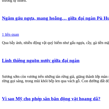
trường tự nhiên.
Ngắm gấu ngựa, mang hoẵng… giữa đại ngàn Pù H
1
liên quan
Qua bẫy ảnh, nhiều động vật quý hiếm như gấu ngựa, cầy, gà tiền m
Linh thiêng nguồn nước giữa đại ngàn
Sương sớm còn vương trên những tán rừng già, giăng thành lớp màn
rừng gọi sáng, trong mùi khói bếp len qua vách gỗ. Con đường đất đ
Vì sao Mỹ cho phép săn bắn động vật hoang dã?