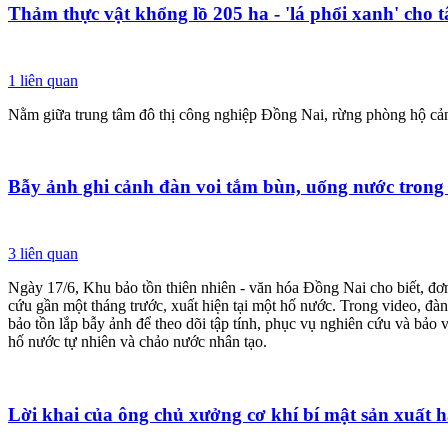
Thảm thực vật khổng lồ 205 ha - 'lá phổi xanh' cho 
1
liên quan
Nằm giữa trung tâm đô thị công nghiệp Đồng Nai, rừng phòng hộ cản
Bẫy ảnh ghi cảnh đàn voi tắm bùn, uống nước tron
3
liên quan
Ngày 17/6, Khu bảo tồn thiên nhiên - văn hóa Đồng Nai cho biết, đơn 
cứu gần một tháng trước, xuất hiện tại một hố nước. Trong video, đà
bảo tồn lắp bẫy ảnh để theo dõi tập tính, phục vụ nghiên cứu và bảo 
hố nước tự nhiên và chảo nước nhân tạo.
Lời khai của ông chủ xưởng cơ khí bí mật sản xuất h