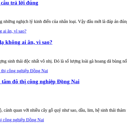
câu trả lời đúng
ng những nghịch lý kinh điển của nhân loại. Vậy đâu mới là đáp án đún
ạ không ai ăn, vì sao?
ng sinh thái độc nhất vô nhị. Đó là số lượng loài gà hoang dã bùng nổ
o tâm đô thị công nghiệp Đồng Nai
ảnh quan với nhiều cây gỗ quý như sao, dầu, lim, hệ sinh thái thảm th