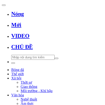
Nóng
Mới
VIDEO
CHỦ ĐỀ
Bóng đá
Thế giới
Xã hội
Thời sự
Giao thông
Môi trường - Khí hậu
Văn hóa
Nghệ thuật
Ẩm thực