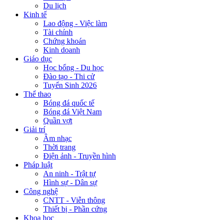
Du lịch
Kinh tế
Lao động - Việc làm
Tài chính
Chứng khoán
Kinh doanh
Giáo dục
Học bổng - Du học
Đào tạo - Thi cử
Tuyển Sinh 2026
Thể thao
Bóng đá quốc tế
Bóng đá Việt Nam
Quần vợt
Giải trí
Âm nhạc
Thời trang
Điện ảnh - Truyền hình
Pháp luật
An ninh - Trật tự
Hình sự - Dân sự
Công nghệ
CNTT - Viễn thông
Thiết bị - Phần cứng
Khoa học