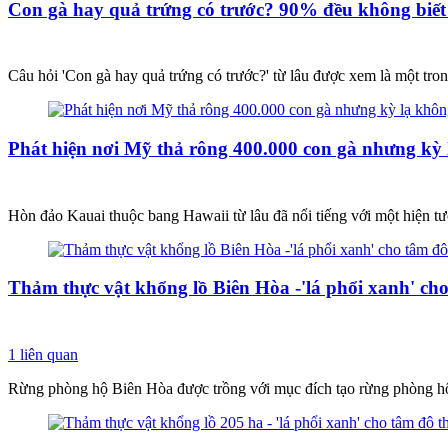
Con gà hay quả trứng có trước? 90% đều không biết 
Câu hỏi 'Con gà hay quả trứng có trước?' từ lâu được xem là một tro
Phát hiện nơi Mỹ thả rông 400.000 con gà nhưng kỳ l
Hòn đảo Kauai thuộc bang Hawaii từ lâu đã nổi tiếng với một hiện tượ
Thảm thực vật khổng lồ Biên Hòa -'lá phổi xanh' ch
1
liên quan
Rừng phòng hộ Biên Hòa được trồng với mục đích tạo rừng phòng hộ, c