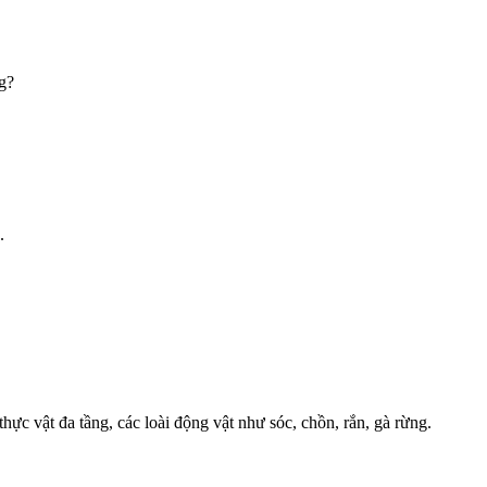
g?
.
ực vật đa tầng, các loài động vật như sóc, chồn, rắn, gà rừng.