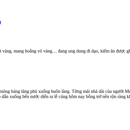
u
ặt vàng, mang hoẵng vó vàng… đang ung dung đi dạo, kiếm ăn được ghi
 mỏng bảng lảng phủ xuống buôn làng. Từng mái nhà dài của người Mn
ỏ dẫn xuống bến nước diễn ra lễ cúng hôm nay bỗng trở nên rộn ràng kh