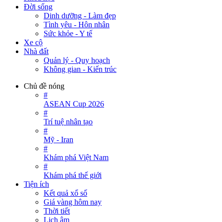
Đời sống
Dinh dưỡng - Làm đẹp
Tình yêu - Hôn nhân
Sức khỏe - Y tế
Xe cộ
Nhà đất
Quản lý - Quy hoạch
Không gian - Kiến trúc
Chủ đề nóng
#
ASEAN Cup 2026
#
Trí tuệ nhân tạo
#
Mỹ - Iran
#
Khám phá Việt Nam
#
Khám phá thế giới
Tiện ích
Kết quả xổ số
Giá vàng hôm nay
Thời tiết
Lịch âm