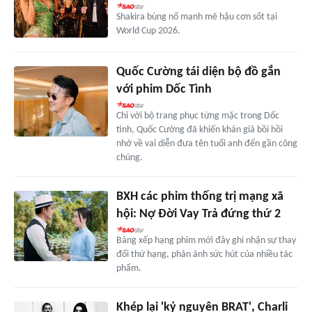
Shakira bùng nổ mạnh mẽ hậu cơn sốt tại
World Cup 2026.
Quốc Cường tái diện bộ đồ gắn
với phim Dốc Tình
Chỉ với bộ trang phục từng mặc trong Dốc
tình, Quốc Cường đã khiến khán giả bồi hồi
nhớ về vai diễn đưa tên tuổi anh đến gần công
chúng.
BXH các phim thống trị mạng xã
hội: Nợ Đời Vay Trả đứng thứ 2
Bảng xếp hạng phim mới đây ghi nhận sự thay
đổi thứ hạng, phản ánh sức hút của nhiều tác
phẩm.
Khép lại 'kỷ nguyên BRAT', Charli