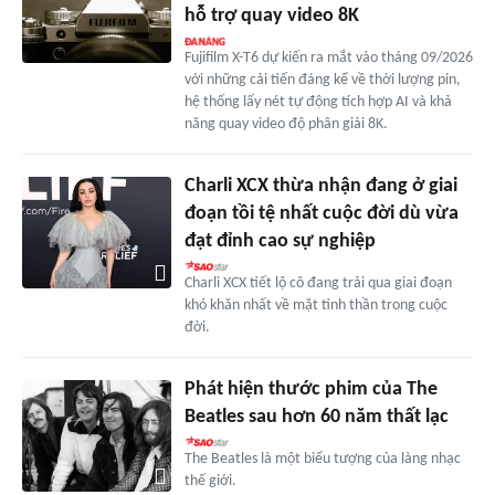
hỗ trợ quay video 8K
Fujifilm X-T6 dự kiến ra mắt vào tháng 09/2026
với những cải tiến đáng kể về thời lượng pin,
hệ thống lấy nét tự động tích hợp AI và khả
năng quay video độ phân giải 8K.
Charli XCX thừa nhận đang ở giai
đoạn tồi tệ nhất cuộc đời dù vừa
đạt đỉnh cao sự nghiệp
Charli XCX tiết lộ cô đang trải qua giai đoạn
khó khăn nhất về mặt tinh thần trong cuộc
đời.
Phát hiện thước phim của The
Beatles sau hơn 60 năm thất lạc
The Beatles là một biểu tượng của làng nhạc
thế giới.