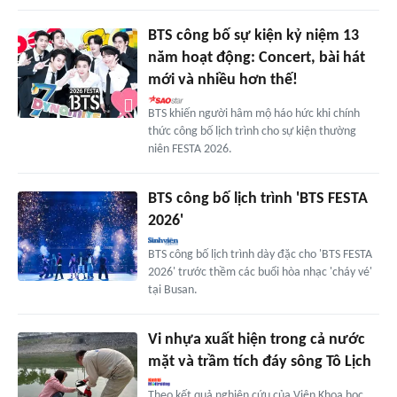
BTS công bố sự kiện kỷ niệm 13
năm hoạt động: Concert, bài hát
mới và nhiều hơn thế!
BTS khiến người hâm mộ háo hức khi chính
thức công bố lịch trình cho sự kiện thường
niên FESTA 2026.
BTS công bố lịch trình 'BTS FESTA
2026'
BTS công bố lịch trình dày đặc cho 'BTS FESTA
2026' trước thềm các buổi hòa nhạc 'cháy vé'
tại Busan.
Vi nhựa xuất hiện trong cả nước
mặt và trầm tích đáy sông Tô Lịch
Theo kết quả nghiên cứu của Viện Khoa học