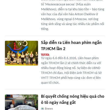
tế 'Мелиховская весна' (Mùa xuân
Melikhovo), diễn ra tại khu bảo tồn – bảo tàng
văn học của đại văn hào Anton Chekhov ở
Melikhovo, vùng ngoại ô Moscow, nơi ông
từng sinh sống và sáng tác nhiều tác phẩm nổi
tiếng.
Sắp diễn ra Liên hoan phim ngắn
TP.HCM lần 2
Từ ngày 6.6 đến 8.6.2026, Liên hoan phim
ngắn TP.HCM lần 2 sẽ chính thức diễn ra với
nhiều hoạt động bùng nổ. Sự kiện do UBND
TP.HCM chỉ đạo, Hội Điện ảnh TP.HCM và Sở
VHTT TP.HCM phối hợp cùng các đơn vị liên
quan tổ chức.
Bí quyết chống nóng hiệu quả cho
ô tô ngày nắng gắt
Bnews