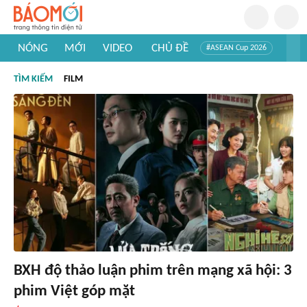
NÓNG
MỚI
VIDEO
CHỦ ĐỀ
#ASEAN Cup 2026
#Trí tuệ nhân tạo
#Mỹ - Iran
#Khám phá Việt Nam
TÌM KIẾM
FILM
#Khám phá thế giới
BXH độ thảo luận phim trên mạng xã hội: 3
phim Việt góp mặt