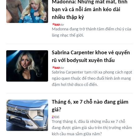
Madonna: Những mất mát, tình
bạn và cả nỗi ám ảnh kéo dài
nhiều thập kỷ
Madonna đang trở thành tâm điểm chú ý của
làng nhạc thế giới.
Sabrina Carpenter khoe vẻ quyến
rũ với bodysuit xuyên thấu
Sabrina Carpenter tạm rời xa phong cách ngọt
ngào quen thuộc để theo đuổi hình ảnh mang
đậm hơi thở disco cổ điển.
Tháng 6, xe 7 chỗ nào đang giảm
giá?
Trong tháng 6, đâu là những mẫu xe 7 chỗ
đang được giảm giá sâu trên thị trường nhằm
kích cầu mua sắm giữa năm?