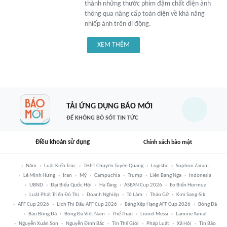
thành những thước phim đậm chất điện ảnh
thông qua nâng cấp toàn diện về khả năng
nhiếp ảnh trên di động.
XEM THÊM
TẢI ỨNG DỤNG BÁO MỚI
ĐỂ KHÔNG BỎ SÓT TIN TỨC
Điều khoản sử dụng
Chính sách bảo mật
Năm
Luật Kiến Trúc
THPT Chuyên Tuyên Quang
Logistic
Sophon Zaram
Lê Minh Hưng
Iran
Mỹ
Campuchia
Trump
Liên Bang Nga
Indonesia
UBND
Đại Biểu Quốc Hội
Hạ Tầng
ASEAN Cup 2026
Eo Biển Hormuz
Luật Phát Triển Đô Thị
Doanh Nghiệp
Tô Lâm
Tháo Gỡ
Kim Sang-Sik
AFF Cup 2026
Lịch Thi Đấu AFF Cup 2026
Bảng Xếp Hạng AFF Cup 2026
Bóng Đá
Báo Bóng Đá
Bóng Đá Việt Nam
Thể Thao
Lionel Messi
Lamine Yamal
Nguyễn Xuân Son
Nguyễn Đình Bắc
Tin Thế Giới
Pháp Luật
Xã Hội
Tin Bão