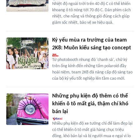
Nhiệt độ ngoài trời trên 40 độ C có thể khiến
khoang ô tô nóng tới 70 độ C. Dán phim cách
nhiệt, che nắng và thông gió đúng cách giúp
giảm sốc nhiệt, bảo vệ xe hiệu quả.
Kỷ yếu mùa ra trường của team
2K8: Muôn kiểu sáng tạo concept
Từ photobooth nhung đỏ 'chanh sả', chữ ký
trên ống kính đến những tấm polaroid đầy
hoài niệm, team 2K8 đã nâng cấp độ sáng tạo
của bộ kỷ yếu tốt nghiệp lên tầm cao mới.
Những phụ kiện độ thêm có thể
khiến ô tô mất giá, thậm chí khó
bán lại
Nhiều phụ kiện độ xe tưởng chỉ để làm đẹp lại
có thể khiến ô tô mất giá hàng chục triệu
đồng, khó bán lại và bị người mua e ngại vì lo