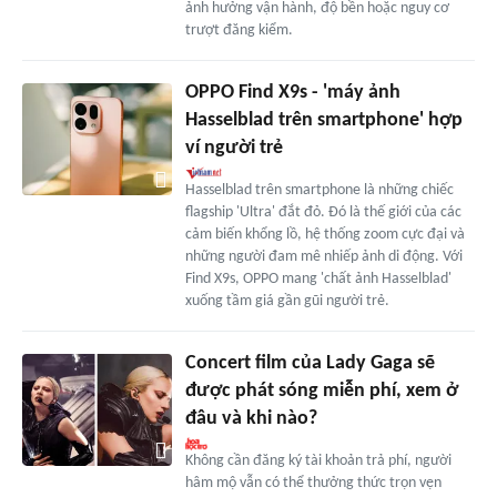
ảnh hưởng vận hành, độ bền hoặc nguy cơ
trượt đăng kiểm.
OPPO Find X9s - 'máy ảnh
Hasselblad trên smartphone' hợp
ví người trẻ
Hasselblad trên smartphone là những chiếc
flagship 'Ultra' đắt đỏ. Đó là thế giới của các
cảm biến khổng lồ, hệ thống zoom cực đại và
những người đam mê nhiếp ảnh di động. Với
Find X9s, OPPO mang 'chất ảnh Hasselblad'
xuống tầm giá gần gũi người trẻ.
Concert film của Lady Gaga sẽ
được phát sóng miễn phí, xem ở
đâu và khi nào?
Không cần đăng ký tài khoản trả phí, người
hâm mộ vẫn có thể thưởng thức trọn vẹn