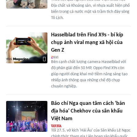
Địa chất và Khoáng sản, vi nhựa xuất hiện phổ
biến trong cả nước mặt và trầm tích đáy sông
Tô Lịch.
Hasselblad trên Find X9s - bí kíp
chụp ảnh viral mạng xã hội của
Gen Z
Bên cạnh chất lượng camera Hasselblad với
độ phân giải đến 50 MP, Oppo Find X9s còn
giúp người dùng khai mở tiềm năng sáng tạo
nhiếp ảnh thông qua những chế độ chụp
chuyên nghiệp.
Báo chí Nga quan tâm cách 'bản
địa hóa' Chekhov của sân khấu
Việt Nam
Tối 27.5, vở kịch 'Hải Âu' của Sân khấu Lệ Ngọc
chính thức tham gia Liên hoan sân khấu quốc