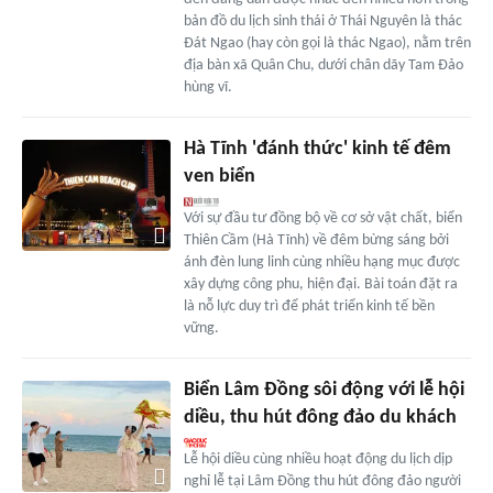
bản đồ du lịch sinh thái ở Thái Nguyên là thác
Đát Ngao (hay còn gọi là thác Ngao), nằm trên
địa bàn xã Quân Chu, dưới chân dãy Tam Đảo
hùng vĩ.
Hà Tĩnh 'đánh thức' kinh tế đêm
ven biển
Với sự đầu tư đồng bộ về cơ sở vật chất, biển
Thiên Cầm (Hà Tĩnh) về đêm bừng sáng bởi
ánh đèn lung linh cùng nhiều hạng mục được
xây dựng công phu, hiện đại. Bài toán đặt ra
là nỗ lực duy trì để phát triển kinh tế bền
vững.
Biển Lâm Đồng sôi động với lễ hội
diều, thu hút đông đảo du khách
Lễ hội diều cùng nhiều hoạt động du lịch dịp
nghỉ lễ tại Lâm Đồng thu hút đông đảo người