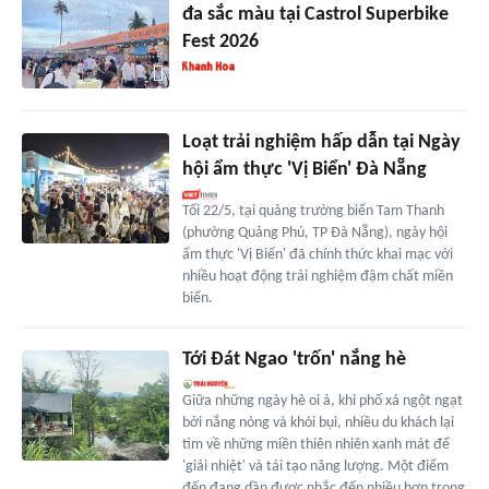
đa sắc màu tại Castrol Superbike
Fest 2026
Loạt trải nghiệm hấp dẫn tại Ngày
hội ẩm thực 'Vị Biển' Đà Nẵng
Tối 22/5, tại quảng trường biển Tam Thanh
(phường Quảng Phú, TP Đà Nẵng), ngày hội
ẩm thực 'Vị Biển' đã chính thức khai mạc với
nhiều hoạt động trải nghiệm đậm chất miền
biển.
Tới Đát Ngao 'trốn' nắng hè
Giữa những ngày hè oi ả, khi phố xá ngột ngạt
bởi nắng nóng và khói bụi, nhiều du khách lại
tìm về những miền thiên nhiên xanh mát để
'giải nhiệt' và tái tạo năng lượng. Một điểm
đến đang dần được nhắc đến nhiều hơn trong