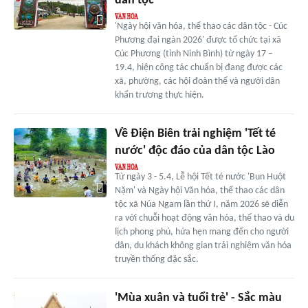
dân tộc
'Ngày hội văn hóa, thể thao các dân tộc - Cúc
Phương đại ngàn 2026' được tổ chức tại xã
Cúc Phương (tỉnh Ninh Bình) từ ngày 17 –
19.4, hiện công tác chuẩn bị đang được các
xã, phường, các hội đoàn thể và người dân
khẩn trương thực hiện.
Về Điện Biên trải nghiệm 'Tết té
nước' độc đáo của dân tộc Lào
Từ ngày 3 - 5.4, Lễ hội Tết té nước 'Bun Huột
Nặm' và Ngày hội Văn hóa, thể thao các dân
tộc xã Núa Ngam lần thứ I, năm 2026 sẽ diễn
ra với chuỗi hoạt động văn hóa, thể thao và du
lịch phong phú, hứa hẹn mang đến cho người
dân, du khách không gian trải nghiệm văn hóa
truyền thống đặc sắc.
'Mùa xuân và tuổi trẻ' - Sắc màu