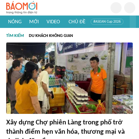
NÓNG
MỚI
VIDEO
CHỦ ĐỀ
#ASEAN Cup 2026
#Trí tuệ nhân tạo
#Mỹ - Iran
#Khám phá Việt Nam
TÌM KIẾM
DU KHÁCH KHÔNG GIAN
#Khám phá thế giới
Xây dựng Chợ phiên Làng trong phố trở
thành điểm hẹn văn hóa, thương mại và