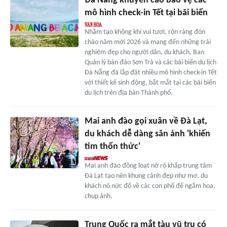
Đà Nẵng khuyến cáo bảo vệ các
mô hình check-in Tết tại bãi biển
Nhằm tạo không khí vui tươi, rộn ràng đón
chào năm mới 2026 và mang đến những trải
nghiệm đẹp cho người dân, du khách, Ban
Quản lý bán đảo Sơn Trà và các bãi biển du lịch
Đà Nẵng đã lắp đặt nhiều mô hình check-in Tết
với thiết kế sinh động, bắt mắt tại các bãi biển
du lịch trên địa bàn Thành phố.
Mai anh đào gọi xuân về Đà Lạt,
du khách dễ dàng săn ảnh 'khiến
tim thổn thức'
Mai anh đào đồng loạt nở rộ khắp trung tâm
Đà Lạt tạo nên khung cảnh đẹp như mơ, du
khách nô nức đổ về các con phố để ngắm hoa,
chụp ảnh.
Trung Quốc ra mắt tàu vũ trụ có