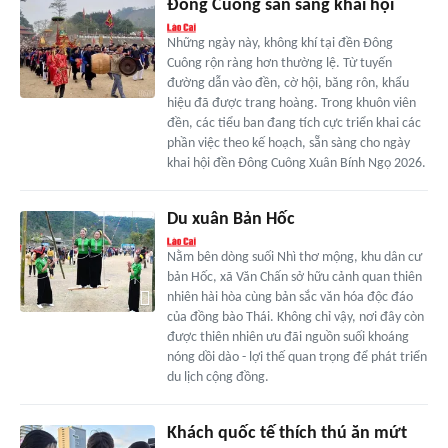
Đông Cuông sẵn sàng khai hội
Những ngày này, không khí tại đền Đông
Cuông rộn ràng hơn thường lệ. Từ tuyến
đường dẫn vào đền, cờ hội, băng rôn, khẩu
hiệu đã được trang hoàng. Trong khuôn viên
đền, các tiểu ban đang tích cực triển khai các
phần việc theo kế hoạch, sẵn sàng cho ngày
khai hội đền Đông Cuông Xuân Bính Ngọ 2026.
Du xuân Bản Hốc
Nằm bên dòng suối Nhì thơ mộng, khu dân cư
bản Hốc, xã Văn Chấn sở hữu cảnh quan thiên
nhiên hài hòa cùng bản sắc văn hóa độc đáo
của đồng bào Thái. Không chỉ vậy, nơi đây còn
được thiên nhiên ưu đãi nguồn suối khoáng
nóng dồi dào - lợi thế quan trọng để phát triển
du lịch cộng đồng.
Khách quốc tế thích thú ăn mứt