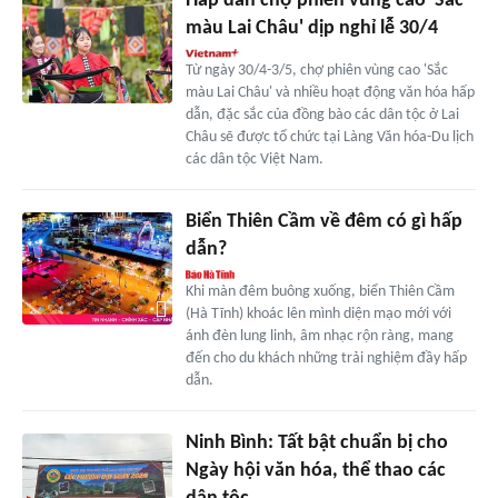
Hấp dẫn chợ phiên vùng cao 'Sắc
màu Lai Châu' dịp nghỉ lễ 30/4
Từ ngày 30/4-3/5, chợ phiên vùng cao 'Sắc
màu Lai Châu' và nhiều hoạt động văn hóa hấp
dẫn, đặc sắc của đồng bào các dân tộc ở Lai
Châu sẽ được tổ chức tại Làng Văn hóa-Du lịch
các dân tộc Việt Nam.
Biển Thiên Cầm về đêm có gì hấp
dẫn?
Khi màn đêm buông xuống, biển Thiên Cầm
(Hà Tĩnh) khoác lên mình diện mạo mới với
ánh đèn lung linh, âm nhạc rộn ràng, mang
đến cho du khách những trải nghiệm đầy hấp
dẫn.
Ninh Bình: Tất bật chuẩn bị cho
Ngày hội văn hóa, thể thao các