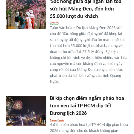
'Sắc hồng giữa đại ngàn' lan tỏa
sức hút Măng Đen, đón hơn
55.000 lượt du khách
Tuần Văn hóa – Du lịch Măng Đen 2026 với
chủ đề 'Sắc hồng giữa đại ngàn' đã khép lại
sau 4 ngày sôi động, ghi dấu ấn mạnh mẽ khi
thu hút hơn 55.000 lượt du khách, mang về
doanh thu ước đạt 27,5 tỷ đồng. Sự kiện
không chỉ tôn vinh vẻ đẹp thiên nhiên, văn hóa
cao nguyên mà còn khẳng định vai trò ngày
càng rõ nét của Măng Đen trong chiến lược
phát triển du lịch bền vững của tỉnh Quảng
Ngãi.
Bí kíp chọn điểm ngắm pháo hoa
trọn vẹn tại TP HCM dịp Tết
Dương lịch 2026
4 điểm bắn pháo hoa tại TP HCM dịp giao thừa
2026 mang đến cho du khách không gian