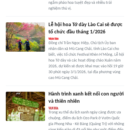
ngắm pháo hoa tuyệt đẹp và nhiều trải
nghiệm thú vị.
Lễ hội hoa Tớ dày Lào Cai sẽ được
tổ chức đầu tháng 1/2026
Đồng chí Trần Ngọc Hiệp, Chủ tịch Ủy ban
nhân dân xã Mù Cang Chải, tỉnh Lào Cai cho
biết, việc tổ chức Festival Khèn H'Mông, Lễ hội
hoa Tớ dày và các hoạt động chào Xuân năm
2026, dự kiến sẽ được khai mạc vào hồi 19 giờ
30 phút ngày 3/1/2026, tại địa phương vùng
cao Mù Cang Chải.
Hành trình xanh kết nối con người
và thiên nhiên
Trong xu thế du lịch xanh ngày càng được ưa
chuộng, điểm du lịch Ozo Park ở Vườn Quốc
gia Phong Nha - Kẻ Bàng (Quảng Trị) với những
sáng kiến giản dị đã nổi lên như một điểm đến