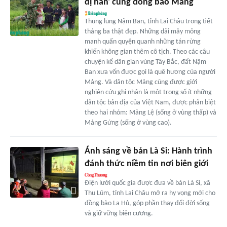
dị hẳn' cùng đồng bào Mảng
Thung lũng Nậm Ban, tỉnh Lai Châu trong tiết
tháng ba thật đẹp. Những dải mây mỏng
manh quấn quyện quanh những tán rừng
khiến không gian thêm cô tịch. Theo các câu
chuyện kể dân gian vùng Tây Bắc, đất Nậm
Ban xưa vốn được gọi là quê hương của người
Mảng. Và dân tộc Mảng cũng được giới
nghiên cứu ghi nhận là một trong số ít những
dân tộc bản địa của Việt Nam, được phân biệt
theo hai nhóm: Mảng Lệ (sống ở vùng thấp) và
Mảng Gứng (sống ở vùng cao).
Ánh sáng về bản Là Si: Hành trình
đánh thức niềm tin nơi biên giới
Điện lưới quốc gia được đưa về bản Là Si, xã
Thu Lũm, tỉnh Lai Châu mở ra hy vọng mới cho
đồng bào La Hủ, góp phần thay đổi đời sống
và giữ vững biên cương.