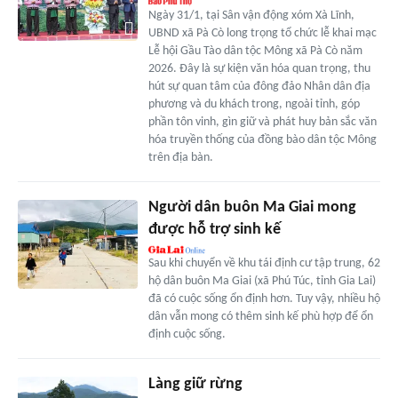
Ngày 31/1, tại Sân vận động xóm Xà Lĩnh,
UBND xã Pà Cò long trọng tổ chức lễ khai mạc
Lễ hội Gầu Tào dân tộc Mông xã Pà Cò năm
2026. Đây là sự kiện văn hóa quan trọng, thu
hút sự quan tâm của đông đảo Nhân dân địa
phương và du khách trong, ngoài tỉnh, góp
phần tôn vinh, gìn giữ và phát huy bản sắc văn
hóa truyền thống của đồng bào dân tộc Mông
trên địa bàn.
Người dân buôn Ma Giai mong
được hỗ trợ sinh kế
Sau khi chuyển về khu tái định cư tập trung, 62
hộ dân buôn Ma Giai (xã Phú Túc, tỉnh Gia Lai)
đã có cuộc sống ổn định hơn. Tuy vậy, nhiều hộ
dân vẫn mong có thêm sinh kế phù hợp để ổn
định cuộc sống.
Làng giữ rừng