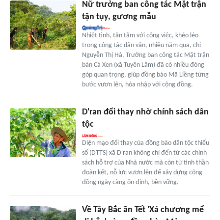
Nữ trưởng ban công tác Mặt trận
tận tụy, gương mẫu
Nhiệt tình, tận tâm với công việc, khéo léo
trong công tác dân vận, nhiều năm qua, chị
Nguyễn Thị Hà, Trưởng ban công tác Mặt trận
bản Cà Xen (xã Tuyên Lâm) đã có nhiều đóng
góp quan trọng, giúp đồng bào Mã Liềng từng
bước vươn lên, hòa nhập với cộng đồng.
D'ran đổi thay nhờ chính sách dân
tộc
Diện mạo đổi thay của đồng bào dân tộc thiểu
số (DTTS) xã D'ran không chỉ đến từ các chính
sách hỗ trợ của Nhà nước mà còn từ tinh thần
đoàn kết, nỗ lực vươn lên để xây dựng cộng
đồng ngày càng ổn định, bền vững.
Về Tây Bắc ăn Tết 'Xá chương mể