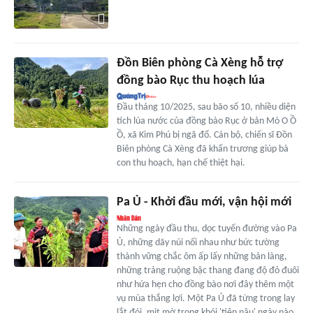
Đồn Biên phòng Cà Xèng hỗ trợ
đồng bào Rục thu hoạch lúa
Đầu tháng 10/2025, sau bão số 10, nhiều diện
tích lúa nước của đồng bào Rục ở bản Mò O Ồ
Ồ, xã Kim Phú bị ngã đổ. Cán bộ, chiến sĩ Đồn
Biên phòng Cà Xèng đã khẩn trương giúp bà
con thu hoạch, hạn chế thiệt hại.
Pa Ủ - Khởi đầu mới, vận hội mới
Những ngày đầu thu, dọc tuyến đường vào Pa
Ủ, những dãy núi nối nhau như bức tường
thành vững chắc ôm ấp lấy những bản làng,
những trảng ruộng bậc thang đang độ đỏ đuôi
như hứa hẹn cho đồng bào nơi đây thêm một
vụ mùa thắng lợi. Một Pa Ủ đã từng trong lay
lắt đói, mịt mờ trong khói 'tiên nâu' ngày nào