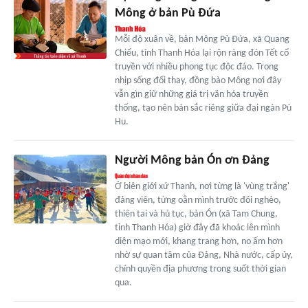
Mông ở bản Pù Đứa
Mỗi độ xuân về, bản Mông Pù Đứa, xã Quang
Chiểu, tỉnh Thanh Hóa lại rộn ràng đón Tết cổ
truyền với nhiều phong tục độc đáo. Trong
nhịp sống đổi thay, đồng bào Mông nơi đây
vẫn gìn giữ những giá trị văn hóa truyền
thống, tạo nên bản sắc riêng giữa đại ngàn Pù
Hu.
Người Mông bản Ón ơn Đảng
Ở biên giới xứ Thanh, nơi từng là 'vùng trắng'
đảng viên, từng oằn mình trước đói nghèo,
thiên tai và hủ tục, bản Ón (xã Tam Chung,
tỉnh Thanh Hóa) giờ đây đã khoác lên mình
diện mạo mới, khang trang hơn, no ấm hơn
nhờ sự quan tâm của Đảng, Nhà nước, cấp ủy,
chính quyền địa phương trong suốt thời gian
qua.