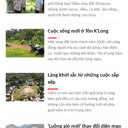
phố Đồng Nai) thẫm màu đất đỏ bazan,
những vườn cao su, điều, cà phê, sầu riêng…
xanh tốt dưới những cơn mưa.
Cuộc sống mới ở Tôn K'Long
Một vùng đất hình thành năm 2000, với cộng
đồng người Mạ du canh đã dừng chân định
cư. Vượt qua những khó khăn, Tôn K'Long hôm
nay đã thay da đổi thịt từng ngày.
Làng khởi sắc từ những cuộc sắp
xếp
Hiếm có nơi nào hơn 130 ngôi làng ở vùng
biên giới đều có cấu trúc tương đồng, với
những căn nhà kiên cố hướng mặt về phía
gươl nằm ở vị trí trung tâm.
'Luồng gió mới' thay đổi diện mạo