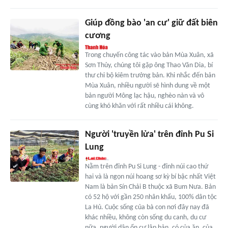
Giúp đồng bào 'an cư' giữ đất biên
cương
Trong chuyến công tác vào bản Mùa Xuân, xã
Sơn Thủy, chúng tôi gặp ông Thao Văn Dia, bí
thư chi bộ kiêm trưởng bản. Khi nhắc đến bản
Mùa Xuân, nhiều người sẽ hình dung về một
bản người Mông lạc hậu, nghèo nàn và vô
cùng khó khăn với rất nhiều cái không.
Người 'truyền lửa' trên đỉnh Pu Si
Lung
Nằm trên đỉnh Pu Si Lung - đỉnh núi cao thứ
hai và là ngọn núi hoang sơ kỳ bí bậc nhất Việt
Nam là bản Sín Chải B thuộc xã Bum Nưa. Bản
có 52 hộ với gần 250 nhân khẩu, 100% dân tộc
La Hủ. Cuộc sống của bà con nơi đây nay đã
khác nhiều, không còn sống du canh, du cư
nữa, người dân ổn cư lập bản, có của ăn, của