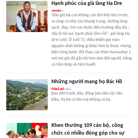
Hạnh phúc của già làng Ha Dre
'Bây giờ bà con không còn đói khổ như trước,
ai cũng có nhà cửa khang trang, đường làng
sạch, đẹp, trẻ con được đến trường đầy đủ…
Vậy là tôi vui, hạnh phúc lắm rồi!', già làng Ha
Dre cười. Ở tuổi 72, điều khiến già mãn
nguyện nhất không gì khác hơn là được chứng
kiến từng bước đổi thay của thôn Hamanhai 1,
nơi mà già đã gắn bó hơn nửa đời người, bằng
cả tấm lòng và tâm huyết.
Những người mang họ Bác Hồ
Bao đời trước đây, đồng bào dân tộc Vân
Kiều, Pa Kô có tên mà không có họ.
Khen thưởng 109 cán bộ, công
chức có nhiều đóng góp cho sự