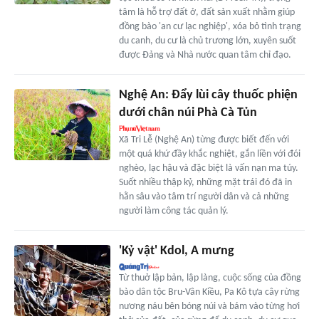
tâm là hỗ trợ đất ở, đất sản xuất nhằm giúp
đồng bào 'an cư lạc nghiệp', xóa bỏ tình trạng
du canh, du cư là chủ trương lớn, xuyên suốt
được Đảng và Nhà nước quan tâm chỉ đạo.
Nghệ An: Đẩy lùi cây thuốc phiện
dưới chân núi Phà Cà Tủn
Xã Tri Lễ (Nghệ An) từng được biết đến với
một quá khứ đầy khắc nghiệt, gắn liền với đói
nghèo, lạc hậu và đặc biệt là vấn nạn ma túy.
Suốt nhiều thập kỷ, những mặt trái đó đã in
hằn sâu vào tâm trí người dân và cả những
người làm công tác quản lý.
'Kỷ vật' Kdol, A mưng
Từ thuở lập bản, lập làng, cuộc sống của đồng
bào dân tộc Bru-Vân Kiều, Pa Kô tựa cây rừng
nương náu bên bóng núi và bám vào từng hơi