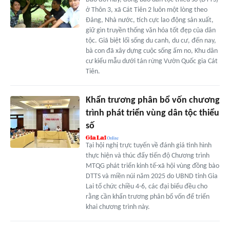
ở Thôn 3, xã Cát Tiên 2 luôn một lòng theo
Đảng, Nhà nước, tích cực lao động sản xuất,
giữ gìn truyền thống văn hóa tốt đẹp của dân
tộc. Giã biệt lối sống du canh, du cư, đến nay,
bà con đã xây dựng cuộc sống ấm no, Khu dân
cư kiểu mẫu dưới tán rừng Vườn Quốc gia Cát
Tiên.
Khẩn trương phân bổ vốn chương
trình phát triển vùng dân tộc thiểu
số
Tại hội nghị trực tuyến về đánh giá tình hình
thực hiện và thúc đẩy tiến độ Chương trình
MTQG phát triển kinh tế-xã hội vùng đồng bào
DTTS và miền núi năm 2025 do UBND tỉnh Gia
Lai tổ chức chiều 4-6, các đại biểu đều cho
rằng cần khẩn trương phân bổ vốn để triển
khai chương trình này.