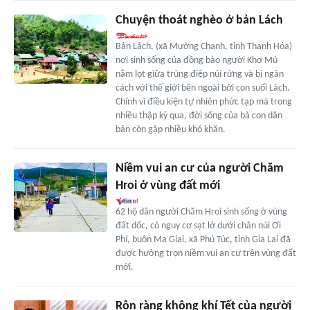
Chuyện thoát nghèo ở bản Lách
Bản Lách, (xã Mường Chanh, tỉnh Thanh Hóa)
nơi sinh sống của đồng bào người Khơ Mú
nằm lọt giữa trùng điệp núi rừng và bị ngăn
cách với thế giới bên ngoài bởi con suối Lách.
Chính vì điều kiện tự nhiên phức tạp mà trong
nhiều thập kỷ qua, đời sống của bà con dân
bản còn gặp nhiều khó khăn.
Niềm vui an cư của người Chăm
Hroi ở vùng đất mới
62 hộ dân người Chăm Hroi sinh sống ở vùng
đất dốc, có nguy cơ sạt lở dưới chân núi Ơi
Phí, buôn Ma Giai, xã Phú Túc, tỉnh Gia Lai đã
được hưởng trọn niềm vui an cư trên vùng đất
mới.
Rộn ràng không khí Tết của người