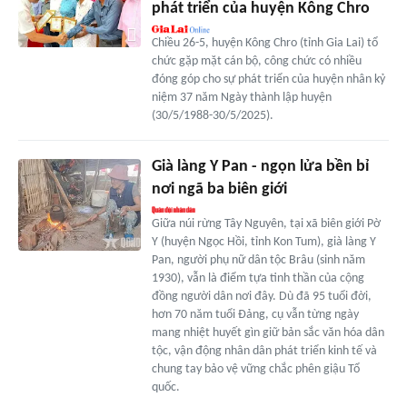
phát triển của huyện Kông Chro
Chiều 26-5, huyện Kông Chro (tỉnh Gia Lai) tổ
chức gặp mặt cán bộ, công chức có nhiều
đóng góp cho sự phát triển của huyện nhân kỷ
niệm 37 năm Ngày thành lập huyện
(30/5/1988-30/5/2025).
Già làng Y Pan - ngọn lửa bền bỉ
nơi ngã ba biên giới
Giữa núi rừng Tây Nguyên, tại xã biên giới Pờ
Y (huyện Ngọc Hồi, tỉnh Kon Tum), già làng Y
Pan, người phụ nữ dân tộc Brâu (sinh năm
1930), vẫn là điểm tựa tinh thần của cộng
đồng người dân nơi đây. Dù đã 95 tuổi đời,
hơn 70 năm tuổi Đảng, cụ vẫn từng ngày
mang nhiệt huyết gìn giữ bản sắc văn hóa dân
tộc, vận động nhân dân phát triển kinh tế và
chung tay bảo vệ vững chắc phên giậu Tổ
quốc.