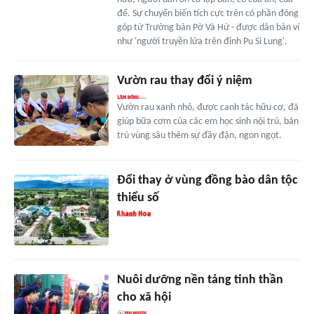
để. Sự chuyển biến tích cực trên có phần đóng
góp từ Trưởng bản Pờ Và Hừ - được dân bản ví
như 'người truyền lửa trên đỉnh Pu Si Lung'.
Vườn rau thay đổi ý niệm
Vườn rau xanh nhỏ, được canh tác hữu cơ, đã
giúp bữa cơm của các em học sinh nội trú, bán
trú vùng sâu thêm sự đầy đặn, ngon ngọt.
Đổi thay ở vùng đồng bào dân tộc
thiểu số
Nuôi dưỡng nền tảng tinh thần
cho xã hội