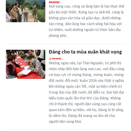
Nơi vùng cao, rừng và làng bản là hai thực thể
gắn bó mật thiết. Rừng tạo ra sinh kế, cũng là
không gian văn hóa và giáo dục, dưới những
tán rừng, dân làng học cách sống hài hòa với
tự nhiên, nuôi dưỡng nguồn tri thức bản địa
phong phú.
Đảng cho ta mùa xuân khát vọng
Những ngày này, tại Thái Nguyên, từ phố thị
nhộn nhịp đến bản làng non cao, nơi đâu cũng
cờ hoa rực rỡ mừng Đảng, mừng Xuân, mừng
đất nước đổi mới. Xuân 2026 này thật ý nghĩa
khi những ngày cận Tết, một sự kiện chính trị
trọng đại của đất nước đã diễn ra: Đại hội đại
biểu toàn quốc lần thứ XIV của Đảng. Không
chỉ ở thành thị, người dân vùng cao cũng rất
quan tâm đến sự kiện, với họ, Đảng là lẽ sống,
là niềm tin, Đảng đã mang no ấm về cho
người dân vùng khó.