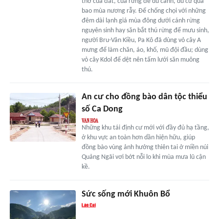
thở của đất, của rừng để du canh, du cư qua
bao mùa nương rẫy. Để chống chọi với những
đêm dài lạnh giá mùa đông dưới cánh rừng
nguyên sinh hay săn bắt thú rừng để mưu sinh,
người Bru-Vân Kiều, Pa Kô đã dùng vỏ cây A
mưng để làm chăn, áo, khố, mũ đội đầu; dùng
vỏ cây Kdol để dệt nên tấm lưới săn muông
thú.
An cư cho đồng bào dân tộc thiểu
số Ca Dong
Những khu tái định cư mới với đầy đủ hạ tầng,
ở khu vực an toàn hơn dần hiện hữu, giúp
đồng bào vùng ảnh hưởng thiên tai ở miền núi
Quảng Ngãi vơi bớt nỗi lo khi mùa mưa lũ cận
kề.
Sức sống mới Khuôn Bổ