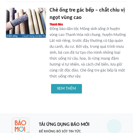
Chè ống tre gác bếp – chắt chiu vị
ngọt vùng cao
Đồng bào dân tộc Mông sinh sống ở huyện
vùng cao Thanh Hóa nói chung, huyện Mường
Lát nói riêng, trước đây thường có tập quán
du canh, du cư. Bởi vậy, trong quá trình mưu
sinh, bà con đã tự tạo cho mình những loại
thức uống từ cây, hoa, lá rừng mang đậm
hương vị tự nhiên, và cách chế biến, lưu giữ
cũng rất độc đáo. Chè ống tre gác bếp là một
thức uống như vậy.
XEM THÊM
TẢI ỨNG DỤNG BÁO MỚI
ĐỂ KHÔNG BỎ SÓT TIN TỨC