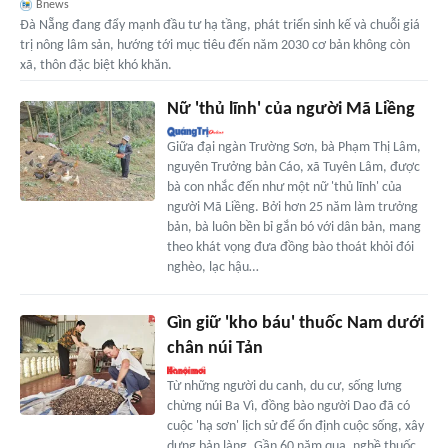
Bnews
Đà Nẵng đang đẩy mạnh đầu tư hạ tầng, phát triển sinh kế và chuỗi giá
trị nông lâm sản, hướng tới mục tiêu đến năm 2030 cơ bản không còn
xã, thôn đặc biệt khó khăn.
Nữ 'thủ lĩnh' của người Mã Liềng
Giữa đại ngàn Trường Sơn, bà Phạm Thị Lâm,
nguyên Trưởng bản Cáo, xã Tuyên Lâm, được
bà con nhắc đến như một nữ 'thủ lĩnh' của
người Mã Liềng. Bởi hơn 25 năm làm trưởng
bản, bà luôn bền bỉ gắn bó với dân bản, mang
theo khát vọng đưa đồng bào thoát khỏi đói
nghèo, lạc hậu…
Gìn giữ 'kho báu' thuốc Nam dưới
chân núi Tản
Từ những người du canh, du cư, sống lưng
chừng núi Ba Vì, đồng bào người Dao đã có
cuộc 'hạ sơn' lịch sử để ổn định cuộc sống, xây
dựng bản làng. Gần 60 năm qua, nghề thuốc