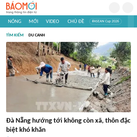
NÓNG
MỚI
VIDEO
CHỦ ĐỀ
#ASEAN Cup 2026
#Trí tuệ nhân tạo
#Mỹ - Iran
#Khám phá Việt Nam
TÌM KIẾM
DU CANH
#Khám phá thế giới
Đà Nẵng hướng tới không còn xã, thôn đặc
biệt khó khăn