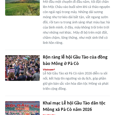
Mở đầu một chuyến đi đầu năm, tôi đặt chân
lên Mộc Châu vào buổi sớm khi cả thảo nguyên
còn ngái ngủ trong mây. Những dải sương
mỏng như tơ kéo dài bất tận, vắt ngang sườn
đồi, rồi tan ra trong ánh sáng nhạt màu bạc hà
của bình minh. ở đây, mây không trôi trên trời
như những nơi khác. Mây đi bộ trên mặt đất,
chầm chậm, lững thững, như một sinh thể có
linh hồn riêng.
Rộn ràng lễ hội Gầu Tào của đồng
bào Mông ở Pà Cò
Lễ hội Gầu Tào xã Pà Cò năm 2026 diễn ra sôi
nổi, kết hợp tín ngưỡng và du lịch, góp phần
giữ gìn bản sắc văn hóa dân tộc Mông và phát
triển cộng đồng.
Khai mạc Lễ hội Gầu Tào dân tộc
Mông xã Pà Cò năm 2026