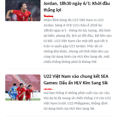
Jordan, 18h30 ngày 6/1: Khởi đầu
thắng lợi
Nhận định bóng đá U23 Việt Nam vs U23
Jordan, bảng A VCK U23 châu Á 2026 lúc
18h30 ngày 6/1 - thông tin lực lượng, đội hình
dự kiến, phong độ, lịch sử đối đầu. Để tiến vào
tứ kết, U23 Việt Nam cần một kết quả tốt ở
trận ra quân gặp U23 Jordan. Mặc dù có
những khó khăn, nhưng với tinh thần lên cao
cùng tài dụng binh của HLV Kim Sang-sik, một
chiến thắng không phải là không thể.
U22 Việt Nam vào chung kết SEA
Games: Dấu ấn HLV Kim Sang Sik
Hai bàn thắng ở những phút cuối của các cầu
thủ dự bị đã mang về chiến thắng 2-0 cho U22
Việt Nam trước U22 Philippines, khẳng định
tài dụng binh của HLV Kim Sang Sik.