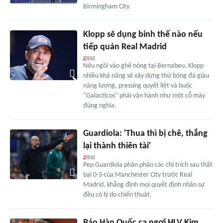
Birmingham City.
Klopp sẽ dụng binh thế nào nếu
tiếp quản Real Madrid
Nếu ngồi vào ghế nóng tại Bernabeu, Klopp
nhiều khả năng sẽ xây dựng thứ bóng đá giàu
năng lượng, pressing quyết liệt và buộc
''Galacticos'' phải vận hành như một cỗ máy
đúng nghĩa.
Guardiola: 'Thua thì bị chê, thắng
lại thành thiên tài'
Pep Guardiola phản pháo các chỉ trích sau thất
bại 0-3 của Manchester City trước Real
Madrid, khẳng định mọi quyết định nhân sự
đều có lý do chiến thuật.
Báo Hàn Quốc ca ngợi HLV Kim