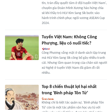
tin, tràn đầy quyết tâm ở đội tuyển Việt Nam',
chuyên gia Đoàn Minh Xương hào hứng chia
sẻ khi thầy trò HLV Kim Sang Sik bước vào
hành trình chinh phục ngôi vương ASEAN Cup
2024.
Tuyển Việt Nam: Không Công
Phượng, liệu có nuối tiếc?
Công Phương vắng mặt ở danh sách tập trung
mà HLV Kim Sang Sik công bố gây nhiều tranh
cãi. Nhưng tầm quan trọng của chân sút ngưới
xứ Nghệ ở tuyển Việt Nam đã giảm đi rất
nhiều.
Top 8 chiến thuật lợi hại nhất
trong 'Binh pháp Tôn Tử'
Không chỉ là kiệt tác quân sự, 'Binh pháp Tôn
Tử' còn là một tác phẩm văn học ưu tú với