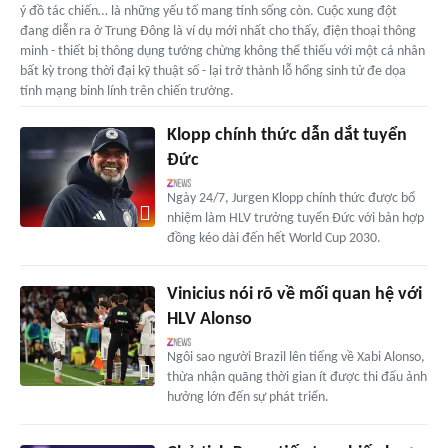
ý đồ tác chiến… là những yếu tố mang tính sống còn. Cuộc xung đột
đang diễn ra ở Trung Đông là ví dụ mới nhất cho thấy, điện thoại thông
minh - thiết bị thông dụng tưởng chừng không thể thiếu với một cá nhân
bất kỳ trong thời đại kỹ thuật số - lại trở thành lỗ hổng sinh tử đe dọa
tính mạng binh lính trên chiến trường.
Klopp chính thức dẫn dắt tuyển
Đức
Ngày 24/7, Jurgen Klopp chính thức được bổ
nhiệm làm HLV trưởng tuyển Đức với bản hợp
đồng kéo dài đến hết World Cup 2030.
Vinicius nói rõ về mối quan hệ với
HLV Alonso
Ngôi sao người Brazil lên tiếng về Xabi Alonso,
thừa nhận quãng thời gian ít được thi đấu ảnh
hưởng lớn đến sự phát triển.