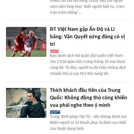
nhiều câu nói nổi tiếng, được hậu thế nghìn
năm nằm lòng như: 'Biết người biết ta, trăm
trận trăm thắng'…
ĐT Việt Nam gặp Ấn Độ và Li
băng: Văn Quyết xứng đáng có vị
trí
Bản danh sách hội quân đội tuyển Việt Nam
cho 2 trận giao hữu trong tháng 10 vừa được
công bố. Từ đây, người ta đã thấy những dịch
chuyển thú vị của HLV Kim Sang Sik.
Thích khách đầu tiên của Trung
Quốc: Không động thủ cũng khiến
vua phải nghe theo ý mình
Trong 'Binh pháp Tôn Tử', việc không đánh mà
khiến người ta tự khuất phục là đỉnh cao nhất
của thuật dụng binh.