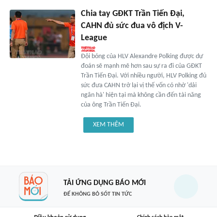
Chia tay GĐKT Trần Tiến Đại,
CAHN đủ sức đua vô địch V-
League
Đội bóng của HLV Alexandre Polking được dự
đoán sẽ mạnh mẽ hơn sau sự ra đi của GĐKT
Trần Tiến Đại. Với nhiều người, HLV Polking đủ
sức đưa CAHN trở lại vị thế vốn có nhờ 'dải
ngân hà' hiện tại mà không cần đến tài năng
của ông Trần Tiến Đại.
XEM THÊM
TẢI ỨNG DỤNG BÁO MỚI
ĐỂ KHÔNG BỎ SÓT TIN TỨC