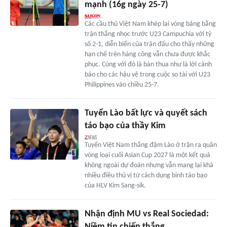
mạnh (16g ngày 25-7)
Các cầu thủ Việt Nam khép lại vòng bảng bằng
trận thắng nhọc trước U23 Campuchia với tỷ
số 2-1, diễn biến của trận đấu cho thấy những
hạn chế trên hàng công vẫn chưa được khắc
phục. Cùng với đó là bàn thua như là lời cảnh
báo cho các hậu vệ trong cuộc so tài với U23
Philippines vào chiều 25-7.
Tuyển Lào bất lực và quyết sách
táo bạo của thầy Kim
Tuyển Việt Nam thắng đậm Lào ở trận ra quân
vòng loại cuối Asian Cup 2027 là một kết quả
không ngoài dự đoán nhưng vẫn mang lại khá
nhiều điều thú vị từ cách dụng binh táo bạo
của HLV Kim Sang-sik.
Nhận định MU vs Real Sociedad:
Niềm tin chiến thắng