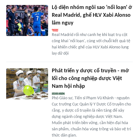
Lộ diện nhóm ngôi sao 'nổi loạn' ở
Real Madrid, ghế HLV Xabi Alonso
lâm nguy
Real Madrid rối như canh hẹ khi loạt trụ cột
công khai 'nổi loạn', cùng với chuỗi kết quả tệ
hại khiến chiếc ghế của HLV Xabi Alonso lung
lay dữ dội
Phát triển y dược cổ truyền - mở
lối cho công nghiệp dược Việt
Nam hội nhập
Phó Giáo sư, Tiến sĩ Phạm Vũ Khánh - nguyên
Cục trưởng Cục Quản lý Y Dược Cổ truyền cho
rằng, y dược cổ truyền là nền tảng để xây
dựng ngành công nghiệp dược Việt Nam.
Muốn phát triển bền vững, cần hiện đại hóa
sản phẩm, chuẩn hóa vùng trồng và bảo vệ tri
thức dân gian.