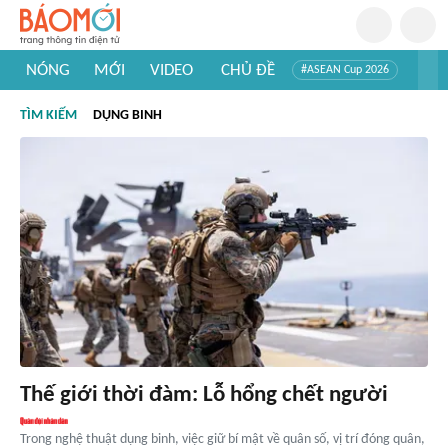
NÓNG
MỚI
VIDEO
CHỦ ĐỀ
#ASEAN Cup 2026
#Trí tuệ nhân tạo
#Mỹ - Iran
#Khám phá Việt Nam
TÌM KIẾM
DỤNG BINH
#Khám phá thế giới
Thế giới thời đàm: Lỗ hổng chết người
Trong nghệ thuật dụng binh, việc giữ bí mật về quân số, vị trí đóng quân,