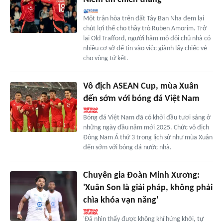
Một trận hòa trên đất Tây Ban Nha đem lại
chút lợi thế cho thầy trò Ruben Amorim. Trở
lại Old Trafford, người hâm mộ đội chủ nhà có
nhiều cơ sở để tin vào việc giành lấy chiếc vé
cho vòng tứ kết.
Vô địch ASEAN Cup, mùa Xuân
đến sớm với bóng đá Việt Nam
Bóng đá Việt Nam đã có khởi đầu tươi sáng ở
những ngày đầu năm mới 2025. Chức vô địch
Đông Nam Á thứ 3 trong lịch sử như mùa Xuân
đến sớm với bóng đá nước nhà.
Chuyên gia Đoàn Minh Xương:
'Xuân Son là giải pháp, không phải
chìa khóa vạn năng'
'Đã nhìn thấy được không khí hứng khởi, tự