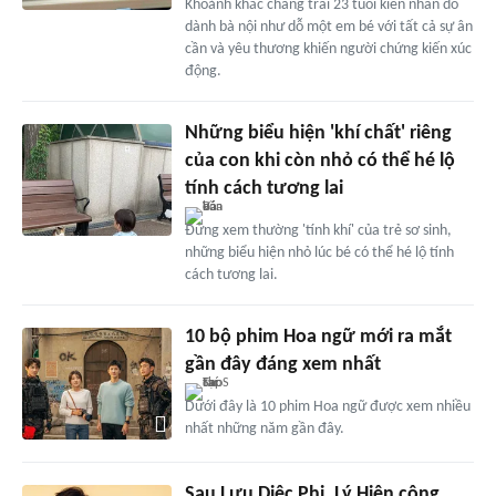
Khoảnh khắc chàng trai 23 tuổi kiên nhẫn dỗ
dành bà nội như dỗ một em bé với tất cả sự ân
cần và yêu thương khiến người chứng kiến xúc
động.
Những biểu hiện 'khí chất' riêng
của con khi còn nhỏ có thể hé lộ
tính cách tương lai
Đừng xem thường 'tính khí' của trẻ sơ sinh,
những biểu hiện nhỏ lúc bé có thể hé lộ tính
cách tương lai.
10 bộ phim Hoa ngữ mới ra mắt
gần đây đáng xem nhất
Dưới đây là 10 phim Hoa ngữ được xem nhiều
nhất những năm gần đây.
Sau Lưu Diệc Phi, Lý Hiện công