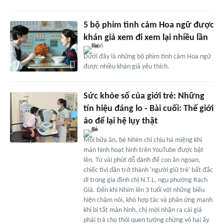
5 bộ phim tình cảm Hoa ngữ được
khán giả xem đi xem lại nhiều lần
Dưới đây là những bộ phim tình cảm Hoa ngữ
được nhiều khán giả yêu thích.
Sức khỏe số của giới trẻ: Những
tín hiệu đáng lo - Bài cuối: Thế giới
ảo để lại hệ lụy thật
Mỗi bữa ăn, bé Nhím chỉ chịu há miệng khi
màn hình hoạt hình trên YouTube được bật
lên. Từ vài phút dỗ dành để con ăn ngoan,
chiếc tivi dần trở thành 'người giữ trẻ' bất đắc
dĩ trong gia đình chị N.T.L, ngụ phường Rạch
Giá. Đến khi Nhím lên 3 tuổi với những biểu
hiện chậm nói, khó hợp tác và phản ứng mạnh
khi bị tắt màn hình, chị mới nhận ra cái giá
phải trả cho thói quen tưởng chừng vô hại ấy.