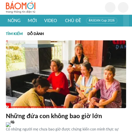
NÓNG
MỚI
VIDEO
CHỦ ĐỀ
#ASEAN Cup 2026
#Trí tuệ nhân tạo
#Mỹ - Iran
#Khám phá Việt Nam
TÌM KIẾM
DỖ DÀNH
#Khám phá thế giới
Những đứa con không bao giờ lớn
Có những người mẹ chưa bao giờ được chứng kiến con mình thực sự