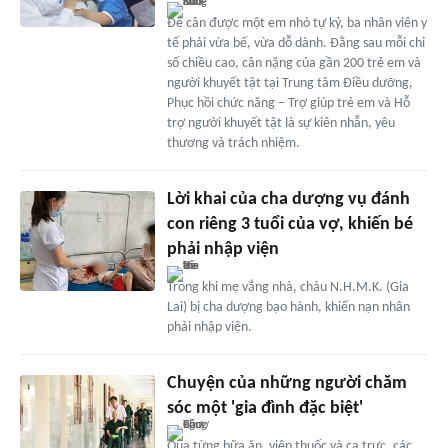
Để cân được một em nhỏ tự kỷ, ba nhân viên y
tế phải vừa bế, vừa dỗ dành. Đằng sau mỗi chỉ
số chiều cao, cân nặng của gần 200 trẻ em và
người khuyết tật tại Trung tâm Điều dưỡng,
Phục hồi chức năng – Trợ giúp trẻ em và Hỗ
trợ người khuyết tật là sự kiên nhẫn, yêu
thương và trách nhiệm.
Lời khai của cha dượng vụ đánh
con riêng 3 tuổi của vợ, khiến bé
phải nhập viện
Trong khi mẹ vắng nhà, cháu N.H.M.K. (Gia
Lai) bị cha dượng bạo hành, khiến nạn nhân
phải nhập viện.
Chuyện của những người chăm
sóc một 'gia đình đặc biệt'
Qua từng bữa ăn, viên thuốc và ca trực, các