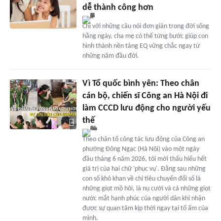
dễ thành công hơn
Chỉ với những câu nói đơn giản trong đời sống
hằng ngày, cha mẹ có thể từng bước giúp con
hình thành nền tảng EQ vững chắc ngay từ
những năm đầu đời.
Vì Tổ quốc bình yên: Theo chân
cán bộ, chiến sĩ Công an Hà Nội đi
làm CCCD lưu động cho người yếu
thế
Theo chân tổ công tác lưu động của Công an
phường Đông Ngạc (Hà Nội) vào một ngày
đầu tháng 6 năm 2026, tôi mới thấu hiểu hết
giá trị của hai chữ 'phục vụ'. Đằng sau những
con số khô khan về chỉ tiêu chuyển đổi số là
những giọt mồ hôi, là nụ cười và cả những giọt
nước mắt hạnh phúc của người dân khi nhận
được sự quan tâm kịp thời ngay tại tổ ấm của
mình.