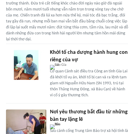
trưởng thành. Đứa trẻ cất tiếng khóc chào đời ngày nào giờ đã ngoài
bốn mươi, năm mươi tuổi nhưng vẫn nằm trọn trong vòng tay che chở
của mẹ. Chiến tranh đã lùi xa hơn nửa thế kỷ, mái tóc đã bạc trắng, đôi
tay gầy đã run, nhưng mỗi ban mai vẫn bắt đầu bằng chuỗi công việc lặp
đi lặp lại suốt mấy mươi năm: đút từng thìa cơm, tắm rửa, lau mặt và dỗ
dành những đứa con trong hình hài người lớn nhưng tâm hồn mãi dừng
lại thời thơ dại.
Khởi tố cha dượng hành hung con
riêng của vợ
Cơ quan Cảnh sát điều tra Công an tỉnh Gia Lai
đã khởi tố vụ án, khởi tố bị can và ra lệnh tạm
giam với Nguyễn Hữu Nam (SN 1993, trú tại
thôn Thăng Hưng Đông, xã Bàu Cạn) về hành
vi cố ý gây thương tích.
Nơi yêu thương bắt đầu từ những
bàn tay lặng lẽ
Sau cánh cổng Trung tâm Bảo trợ xã hội tỉnh là