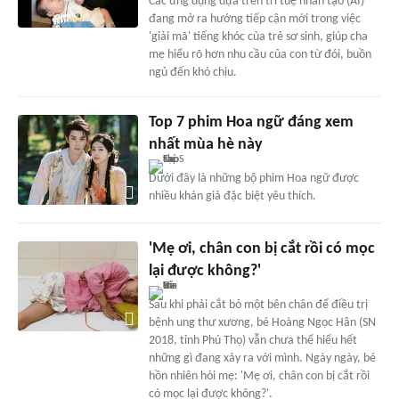
Các ứng dụng dựa trên trí tuệ nhân tạo (AI)
đang mở ra hướng tiếp cận mới trong việc
'giải mã' tiếng khóc của trẻ sơ sinh, giúp cha
mẹ hiểu rõ hơn nhu cầu của con từ đói, buồn
ngủ đến khó chịu.
Top 7 phim Hoa ngữ đáng xem
nhất mùa hè này
Dưới đây là những bộ phim Hoa ngữ được
nhiều khán giả đặc biệt yêu thích.
'Mẹ ơi, chân con bị cắt rồi có mọc
lại được không?'
Sau khi phải cắt bỏ một bên chân để điều trị
bệnh ung thư xương, bé Hoàng Ngọc Hân (SN
2018, tỉnh Phú Thọ) vẫn chưa thể hiểu hết
những gì đang xảy ra với mình. Ngày ngày, bé
hồn nhiên hỏi mẹ: 'Mẹ ơi, chân con bị cắt rồi
có mọc lại được không?'.