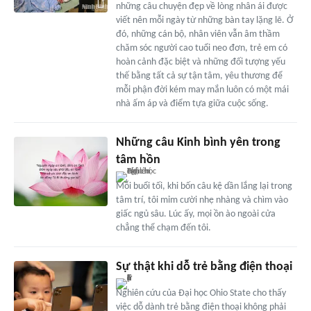
những câu chuyện đẹp về lòng nhân ái được
viết nên mỗi ngày từ những bàn tay lặng lẽ. Ở
đó, những cán bộ, nhân viên vẫn âm thầm
chăm sóc người cao tuổi neo đơn, trẻ em có
hoàn cảnh đặc biệt và những đối tượng yếu
thế bằng tất cả sự tận tâm, yêu thương để
mỗi phận đời kém may mắn luôn có một mái
nhà ấm áp và điểm tựa giữa cuộc sống.
Những câu Kinh bình yên trong
tâm hồn
Mỗi buổi tối, khi bốn câu kệ dần lắng lại trong
tâm trí, tôi mỉm cười nhẹ nhàng và chìm vào
giấc ngủ sâu. Lúc ấy, mọi ồn ào ngoài cửa
chẳng thể chạm đến tôi.
Sự thật khi dỗ trẻ bằng điện thoại
Nghiên cứu của Đại học Ohio State cho thấy
việc dỗ dành trẻ bằng điện thoại không phải