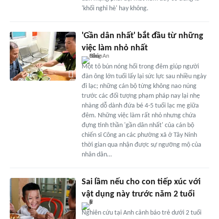
'khối nghỉ hè' hay không.
'Gần dân nhất' bắt đầu từ những
việc làm nhỏ nhất
Một tô bún nóng hổi trong đêm giúp người
đàn ông lớn tuổi lấy lại sức lực sau nhiều ngày
đi lạc; những cán bộ từng không nao núng
trước các đối tượng phạm pháp nay lại nhẹ
nhàng dỗ dành đứa bé 4-5 tuổi lạc mẹ giữa
đêm. Những việc làm rất nhỏ nhưng chứa
đựng tinh thần 'gần dân nhất' của cán bộ
chiến sĩ Công an các phường xã ở Tây Ninh
thời gian qua nhận được sự ngưỡng mộ của
nhân dân…
Sai lầm nếu cho con tiếp xúc với
vật dụng này trước năm 2 tuổi
Nghiên cứu tại Anh cảnh báo trẻ dưới 2 tuổi