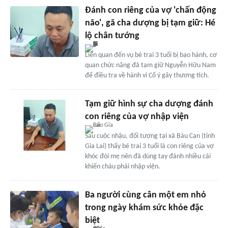
Đánh con riêng của vợ 'chấn động
não', gã cha dượng bị tạm giữ: Hé
lộ chân tướng
Liên quan đến vụ bé trai 3 tuổi bị bạo hành, cơ
quan chức năng đã tạm giữ Nguyễn Hữu Nam
để điều tra về hành vi Cố ý gây thương tích.
Tạm giữ hình sự cha dượng đánh
con riêng của vợ nhập viện
Sau cuộc nhậu, đối tượng tại xã Bàu Cạn (tỉnh
Gia Lai) thấy bé trai 3 tuổi là con riêng của vợ
khóc đòi mẹ nên đã dùng tay đánh nhiều cái
khiến cháu phải nhập viện.
Ba người cùng cân một em nhỏ
trong ngày khám sức khỏe đặc
biệt