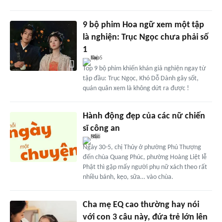
9 bộ phim Hoa ngữ xem một tập
là nghiện: Trục Ngọc chưa phải số
1
Top 9 bộ phim khiến khán giả nghiện ngay từ
tập đầu: Trục Ngọc, Khó Dỗ Dành gây sốt,
quán quân xem là không dứt ra được !
Hành động đẹp của các nữ chiến
sĩ công an
Ngày 30-5, chị Thủy ở phường Phú Thượng
đến chùa Quang Phúc, phường Hoàng Liệt lễ
Phật thì gặp mấy người phụ nữ xách theo rất
nhiều bánh, kẹo, sữa… vào chùa.
Cha mẹ EQ cao thường hay nói
với con 3 câu này, đứa trẻ lớn lên