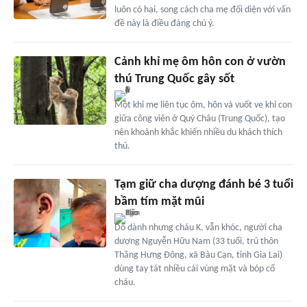
luôn có hại, song cách cha mẹ đối diện với vấn
đề này là điều đáng chú ý.
Cảnh khỉ mẹ ôm hôn con ở vườn
thú Trung Quốc gây sốt
Một khỉ mẹ liên tục ôm, hôn và vuốt ve khỉ con
giữa công viên ở Quý Châu (Trung Quốc), tạo
nên khoảnh khắc khiến nhiều du khách thích
thú.
Tạm giữ cha dượng đánh bé 3 tuổi
bầm tím mặt mũi
Dỗ dành nhưng cháu K. vẫn khóc, người cha
dượng Nguyễn Hữu Nam (33 tuổi, trú thôn
Thăng Hưng Đông, xã Bàu Cạn, tỉnh Gia Lai)
dùng tay tát nhiều cái vùng mặt và bóp cổ
cháu.