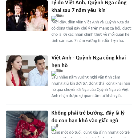
Lý do Việt Anh, Quỳnh Nga công
khai sau 7 năm yêu 'kín'
Mới đây, diễn viên Việt Anh và Quỳnh Nga đã
có động thái gây chú ý trên mạng xã hội, được
cho là lời xác nhận chính thức về mối quan hệ
tình cảm sau 7 năm vướng tin đồn hẹn hò.
Việt Anh - Quỳnh Nga công khai
hẹn hò
Sau nhiều năm vướng nghi vấn tình cảm
nhưng giữ kín đời tư, động thái công khai hẹn
hò qua chuyến đi Nga của Quỳnh Nga và Việt
Anh nhận được sự quan tâm từ khán giả.
Không phải trẻ bướng, đây là lý
do con bạn khó vào giấc ngủ
Cùng một độ tuổi, cùng gia đình nhưng có trẻ