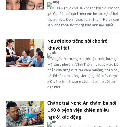
Ca sĩ Hiền Thục chia sẻ khoảnh khắc được con
gái Gia Bảo dỗ dành như em bé sau sự cố kẹt
thang máy. Đồng thời, Tăng Thanh Hà và dàn
sao Việt khoe sắc trong loạt ảnh mới nhất.
Người gieo tiếng nói cho trẻ
khuyết tật
Mỗi ngày, ở Trường Khuyết tật Tình thương
Mỹ Lâm, phường Vĩnh Thông, các cô giáo kiên
nhẫn dạy từng đứa trẻ cầm muỗng, chào hỏi,
nói lời cảm ơn. Công việc lặng thầm ấy được
giữ bằng tình thương của những 'người mẹ'
đặc biệt.
Chàng trai Nghệ An chăm bà nội
U90 ở bệnh viện khiến nhiều
người xúc động