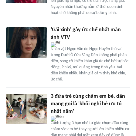
lên giường là ngủ, có trẻ trằn trọc hàng giờ.
Nguyên nhân thường nằm ở thói quen sinh
hoạt chứ không phải do sự bướng bỉnh.
'Gái xinh' gây ức chế nhất màn
ảnh VTV
Nhân vật Ngọc Vân do Ngọc Huyền thủ vai
trong Dưới Ô Cửa Sáng Đèn không phải phản
diện, song cô khiến khán giả ức chế bởi sự bốc
đồng, ích kỷ, mù quáng trong tình yêu. Vai
diễn khiến nhiều khán giả cảm thấy khó chịu,
ức chế.
3 đứa trẻ cùng chăm em bé, dân
mạng gọi là 'khối nghỉ hè ưu tú
nhất năm'
Cảnh tượng 3 bạn nhỏ tự giác chụm đầu cùng
chăm sóc em bé thay người lớn khiến nhiều cư
dân mạng phải dụi mắt xem đây có đúng là