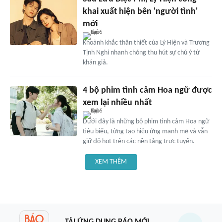
khai xuất hiện bên 'người tình'
mới
Khoảnh khắc thân thiết của Lý Hiện và Trương
Tịnh Nghi nhanh chóng thu hút sự chú ý từ
khán giả.
4 bộ phim tình cảm Hoa ngữ được
xem lại nhiều nhất
Dưới đây là những bộ phim tình cảm Hoa ngữ
tiêu biểu, từng tạo hiệu ứng mạnh mẽ và vẫn
giữ độ hot trên các nền tảng trực tuyến.
XEM THÊM
TẢI ỨNG DỤNG BÁO MỚI