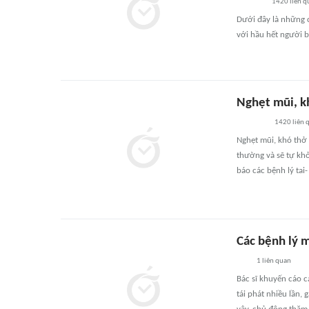
1420
liên q
Dưới đây là những c
với hầu hết người 
Nghẹt mũi, kh
1420
liên 
Nghẹt mũi, khó thở 
thường và sẽ tự khỏ
báo các bệnh lý tai
Các bệnh lý 
1
liên quan
Bác sĩ khuyến cáo c
tái phát nhiều lần,