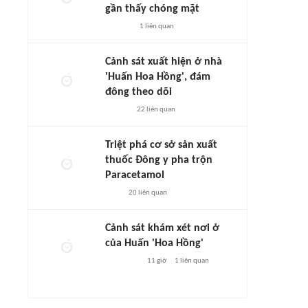
gần thấy chóng mặt
1
liên quan
Cảnh sát xuất hiện ở nhà
'Huấn Hoa Hồng', đám
đông theo dõi
22
liên quan
Triệt phá cơ sở sản xuất
thuốc Đông y pha trộn
Paracetamol
20
liên quan
Cảnh sát khám xét nơi ở
của Huấn 'Hoa Hồng'
11 giờ
1
liên quan