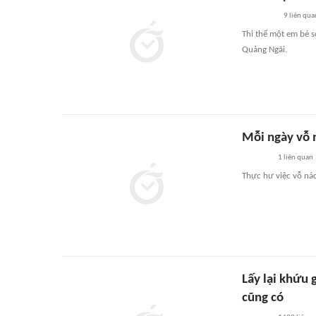
9
liên qua
Thi thể một em bé s
Quảng Ngãi.
Mỗi ngày vỗ n
1
liên quan
Thực hư việc vỗ nách
Lấy lại khứu
cũng có