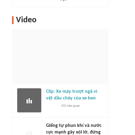
Video
Clip: Xe máy trượt ngã vì
vệt dầu chảy của xe ben
331
liên quan
Giếng tự phun khí và nước
cực mạnh gây xói lở, đứng