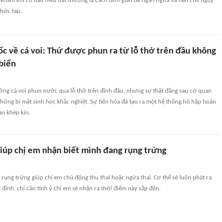
 khám khi có dấu hiệu bất thường là cách đơn giản để ngăn ngừa và hạn chế nguy
phức tạp.
ốc về cá voi: Thứ được phun ra từ lỗ thở trên đầu không
biển
ởng cá voi phun nước qua lỗ thở trên đỉnh đầu, nhưng sự thật đằng sau cơ quan
hững bí mật sinh học khắc nghiệt. Sự tiến hóa đã tạo ra một hệ thống hô hấp hoàn
n khép kín.
giúp chị em nhận biết mình đang rụng trứng
 rụng trứng giúp chị em chủ động thụ thai hoặc ngừa thai. Cơ thể sẽ luôn phát ra
 định, chỉ cần tinh ý chị em sẽ nhận ra thời điểm này sắp đến.