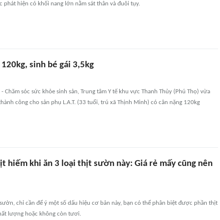
ợc phát hiện có khối nang lớn nằm sát thân và đuôi tụy.
120kg, sinh bé gái 3,5kg
 - Chăm sóc sức khỏe sinh sản, Trung tâm Y tế khu vực Thanh Thủy (Phú Thọ) vừa
 thành công cho sản phụ L.A.T. (33 tuổi, trú xã Thịnh Minh) có cân nặng 120kg
t hiếm khi ăn 3 loại thịt sườn này: Giá rẻ mấy cũng nên
 sườn, chỉ cần để ý một số dấu hiệu cơ bản này, bạn có thể phân biệt được phần thịt
chất lượng hoặc không còn tươi.