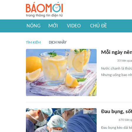
NÓNG
MỚI
VIDEO
CHỦ ĐỀ
TÌM KIẾM
DỊCH NHẦY
Mỗi ngày nên
33
liên qu
Nước chanh là thức 
Nhưng uống bao nhi
Đau bụng, số
670
liên 
Đau bụng kéo dài kè