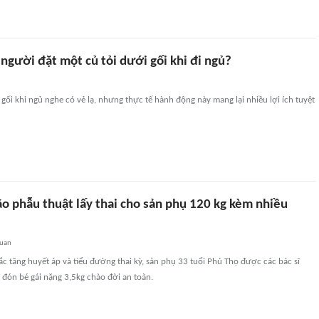
 người đặt một củ tỏi dưới gối khi đi ngủ?
 gối khi ngủ nghe có vẻ lạ, nhưng thực tế hành động này mang lại nhiều lợi ích tuyệt
ão phẫu thuật lấy thai cho sản phụ 120 kg kèm nhiều
quan
ắc tăng huyết áp và tiểu đường thai kỳ, sản phụ 33 tuổi Phú Thọ được các bác sĩ
, đón bé gái nặng 3,5kg chào đời an toàn.