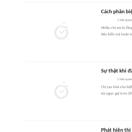
Cách phân biệ
1
liên quan
Nhiều chị em lo lắ
tiêu biến mà hoàn 
Sự thật khi đ
1
liên quan
Chị Lan Mai cho bi
túi ngực gel trơn (t
Phát hiện thi