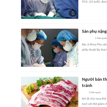
P.T.D. (33 tuổi), đư
Sản phụ nặng 
2
liên quan
Bác sĩ Khoa Phụ sản
phẫu thuật lấy thai
Người bán thị
tránh
2
liên quan
Khi đi chợ mua thịt
tươi với thịt giảm 