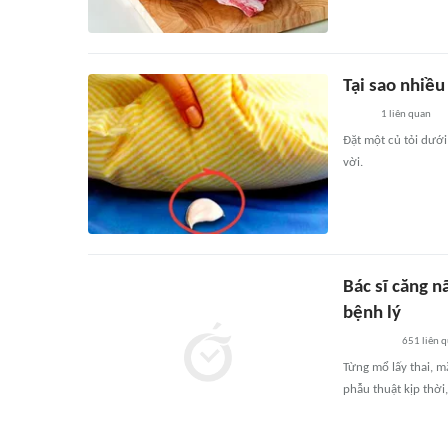
Tại sao nhiều
1
liên quan
Đặt một củ tỏi dưới
vời.
Bác sĩ căng n
bệnh lý
651
liên 
Từng mổ lấy thai, m
phẫu thuật kịp thời