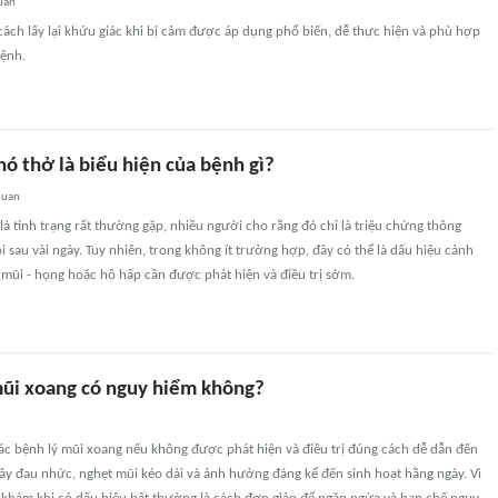
uan
ách lấy lại khứu giác khi bị cảm được áp dụng phổ biến, dễ thực hiện và phù hợp
bệnh.
ó thở là biểu hiện của bệnh gì?
quan
là tình trạng rất thường gặp, nhiều người cho rằng đó chỉ là triệu chứng thông
i sau vài ngày. Tuy nhiên, trong không ít trường hợp, đây có thể là dấu hiệu cảnh
- mũi - họng hoặc hô hấp cần được phát hiện và điều trị sớm.
mũi xoang có nguy hiểm không?
ác bệnh lý mũi xoang nếu không được phát hiện và điều trị đúng cách dễ dẫn đến
 gây đau nhức, nghẹt mũi kéo dài và ảnh hưởng đáng kể đến sinh hoạt hằng ngày. Vì