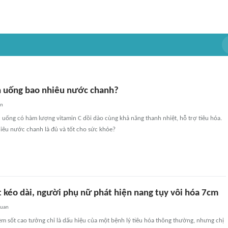
 uống bao nhiêu nước chanh?
an
uống có hàm lượng vitamin C dồi dào cùng khả năng thanh nhiệt, hỗ trợ tiêu hóa.
êu nước chanh là đủ và tốt cho sức khỏe?
t kéo dài, người phụ nữ phát hiện nang tụy vôi hóa 7cm
quan
m sốt cao tưởng chỉ là dấu hiệu của một bệnh lý tiêu hóa thông thường, nhưng chị