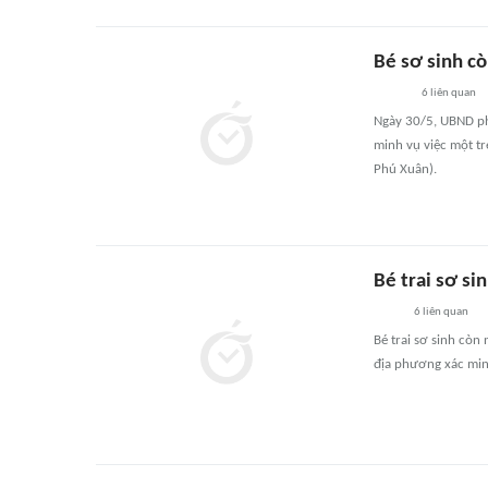
Bé sơ sinh c
6
liên quan
Ngày 30/5, UBND ph
minh vụ việc một t
Phú Xuân).
Bé trai sơ si
6
liên quan
Bé trai sơ sinh còn
địa phương xác minh