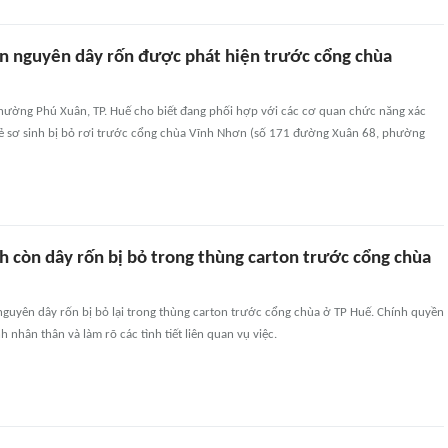
òn nguyên dây rốn được phát hiện trước cổng chùa
ường Phú Xuân, TP. Huế cho biết đang phối hợp với các cơ quan chức năng xác
rẻ sơ sinh bị bỏ rơi trước cổng chùa Vĩnh Nhơn (số 171 đường Xuân 68, phường
nh còn dây rốn bị bỏ trong thùng carton trước cổng chùa
 nguyên dây rốn bị bỏ lại trong thùng carton trước cổng chùa ở TP Huế. Chính quyền
 nhân thân và làm rõ các tình tiết liên quan vụ việc.