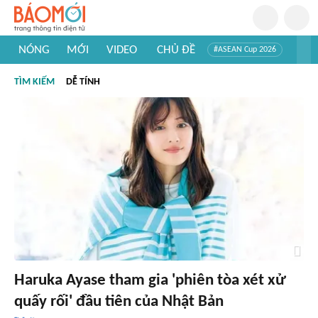
NÓNG
MỚI
VIDEO
CHỦ ĐỀ
#ASEAN Cup 2026
#Trí tuệ nhân tạo
#Mỹ - Iran
#Khám phá Việt Nam
TÌM KIẾM
DỄ TÍNH
#Khám phá thế giới
Haruka Ayase tham gia 'phiên tòa xét xử
quấy rối' đầu tiên của Nhật Bản