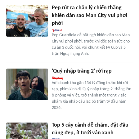
Pep rút ra chân lý chiến thắng
khiến dàn sao Man City vui phơi
phới
Pep Guardiola dễ bất ngờ khiến dàn sao Man
City vui phơi phới, trước khi dốc toàn sức cho
cú ăn 3 quốc nội, với chung kết FA Cup và 5
trận Ngoại hạng Anh.
'Quỷ nhập tràng 2' rời rạp
Với doanh thu gần 134 tỷ đồng trước khi rời
rạp, phim kinh dị 'Quỷ nhập tràng 2' thắng lớn
ở phòng vé Việt, trở thành một trong 7 tác
phẩm gia nhập câu lạc bộ trăm tỷ đầu năm
2026.
Top 5 cây cảnh dễ chăm, đặt đâu
cũng đẹp, ít tưới vẫn xanh