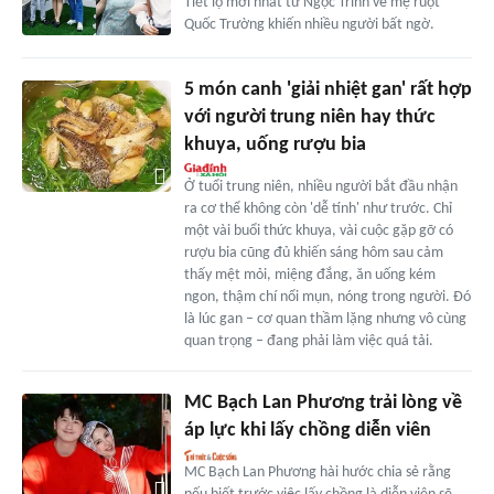
Tiết lộ mới nhất từ Ngọc Trinh về mẹ ruột
Quốc Trường khiến nhiều người bất ngờ.
5 món canh 'giải nhiệt gan' rất hợp
với người trung niên hay thức
khuya, uống rượu bia
Ở tuổi trung niên, nhiều người bắt đầu nhận
ra cơ thể không còn 'dễ tính' như trước. Chỉ
một vài buổi thức khuya, vài cuộc gặp gỡ có
rượu bia cũng đủ khiến sáng hôm sau cảm
thấy mệt mỏi, miệng đắng, ăn uống kém
ngon, thậm chí nổi mụn, nóng trong người. Đó
là lúc gan – cơ quan thầm lặng nhưng vô cùng
quan trọng – đang phải làm việc quá tải.
MC Bạch Lan Phương trải lòng về
áp lực khi lấy chồng diễn viên
MC Bạch Lan Phương hài hước chia sẻ rằng