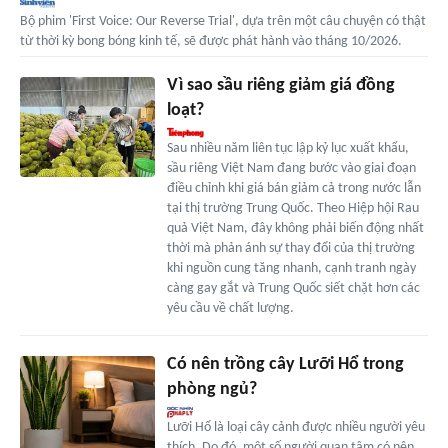
Bộ phim 'First Voice: Our Reverse Trial', dựa trên một câu chuyện có thật
từ thời kỳ bong bóng kinh tế, sẽ được phát hành vào tháng 10/2026.
Vì sao sầu riêng giảm giá đồng
loạt?
Sau nhiều năm liên tục lập kỷ lục xuất khẩu,
sầu riêng Việt Nam đang bước vào giai đoạn
điều chỉnh khi giá bán giảm cả trong nước lẫn
tại thị trường Trung Quốc. Theo Hiệp hội Rau
quả Việt Nam, đây không phải biến động nhất
thời mà phản ánh sự thay đổi của thị trường
khi nguồn cung tăng nhanh, cạnh tranh ngày
càng gay gắt và Trung Quốc siết chặt hơn các
yêu cầu về chất lượng.
Có nên trồng cây Lưỡi Hổ trong
phòng ngủ?
Lưỡi Hổ là loại cây cảnh được nhiều người yêu
thích. Do đó, một số người quan tâm có nên