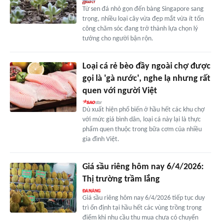
Từ sen đá nhỏ gọn đến bàng Singapore sang
trọng, nhiều loại cây vừa đẹp mắt vừa ít tốn
công chăm sóc đang trở thành lựa chọn lý
tưởng cho người bận rộn.
Loại cá rẻ bèo đầy ngoài chợ được
gọi là 'gà nước', nghe lạ nhưng rất
quen với người Việt
Dù xuất hiện phổ biến ở hầu hết các khu chợ
với mức giá bình dân, loại cá này lại là thực
phẩm quen thuộc trong bữa cơm của nhiều
gia đình Việt.
Giá sầu riêng hôm nay 6/4/2026:
Thị trường trầm lắng
Giá sầu riêng hôm nay 6/4/2026 tiếp tục duy
trì ổn định tại hầu hết các vùng trồng trọng
điểm khi nhu cầu thu mua chưa có chuyển