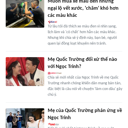
Muốn mua xe màu đen nhưng
ngại lộ vết xước, 'chăm' khó hơn
các màu khác
Từ lâu tôi đã thích xe màu đen vì nhìn sang,
lịch lãm và 'có chất' hơn hẳn các màu khác.
Nhưng khi chia sẻ ý định này, bạn bè, người
quen lại đồng loạt khuyên nên tránh.
Mẹ Quốc Trường đối xử thế nào
với Ngọc Trinh?
Chia sẻ mới nhất của Ngọc Trinh về mẹ Quốc
Trường nhanh chóng khiến dân mạng bàn tán,
đặc biệt là câu nói về chuyện 'làm con dâu' gây
chú ý.
Mẹ của Quốc Trường phản ứng về
Ngọc Trinh