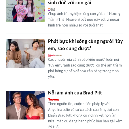
sinh đôi' với con gái
Chụp ảnh tốt nghiệp cùng con gái, chị Hương
Trầm (Thái Nguyên) bất ngờ gây sốt vì ngoại
hình trẻ hơn nhiều so với tuổi thật
Phát bực khi sống cùng người 'tùy
em, sao cũng được'
Các chuyên gia cảnh báo kiểu người luôn nói
'tùy em', 'anh sao cũng được' có thể âm thầm
phá hỏng sự hấp dẫn và cân bằng trong tình
yêu.
Nỗi ám ảnh của Brad Pitt
Theo nguồn tin, cuộc chiến pháp lý với
Angelina Jolie và sự xa cách của 6 người con
khiến Brad Pitt không có ý định kết hôn lần
nữa, mặc dù đang hạnh phúc bên bạn gái kém
29 tuổi.