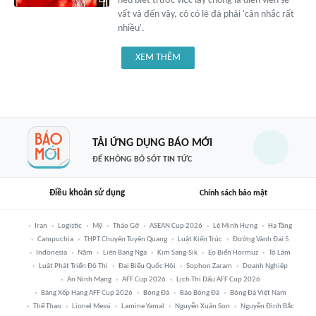
nếu biết trước việc lấy chồng là diễn viên sẽ
vất vả đến vậy, cô có lẽ đã phải 'cân nhắc rất
nhiều'.
XEM THÊM
TẢI ỨNG DỤNG BÁO MỚI
ĐỂ KHÔNG BỎ SÓT TIN TỨC
Điều khoản sử dụng
Chính sách bảo mật
Iran
Logistic
Mỹ
Tháo Gỡ
ASEAN Cup 2026
Lê Minh Hưng
Hạ Tầng
Campuchia
THPT Chuyên Tuyên Quang
Luật Kiến Trúc
Đường Vành Đai 5
Indonesia
Năm
Liên Bang Nga
Kim Sang-Sik
Eo Biển Hormuz
Tô Lâm
Luật Phát Triển Đô Thị
Đại Biểu Quốc Hội
Sophon Zaram
Doanh Nghiệp
An Ninh Mạng
AFF Cup 2026
Lịch Thi Đấu AFF Cup 2026
Bảng Xếp Hạng AFF Cup 2026
Bóng Đá
Báo Bóng Đá
Bóng Đá Việt Nam
Thể Thao
Lionel Messi
Lamine Yamal
Nguyễn Xuân Son
Nguyễn Đình Bắc