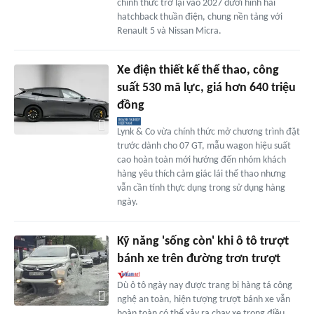
chính thức trở lại vào 2027 dưới hình hài
hatchback thuần điện, chung nền tảng với
Renault 5 và Nissan Micra.
Xe điện thiết kế thể thao, công
suất 530 mã lực, giá hơn 640 triệu
đồng
Lynk & Co vừa chính thức mở chương trình đặt
trước dành cho 07 GT, mẫu wagon hiệu suất
cao hoàn toàn mới hướng đến nhóm khách
hàng yêu thích cảm giác lái thể thao nhưng
vẫn cần tính thực dụng trong sử dụng hàng
ngày.
Kỹ năng 'sống còn' khi ô tô trượt
bánh xe trên đường trơn trượt
Dù ô tô ngày nay được trang bị hàng tá công
nghệ an toàn, hiện tượng trượt bánh xe vẫn
hoàn toàn có thể xảy ra chạy xe trong điều