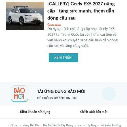
[GALLERY] Geely EX5 2027 nâng
cấp - tăng sức mạnh, thêm dẫn
động cầu sau
Dù ngoại hình chỉ nâng cấp nhẹ, Geely EX5
2027 tại Trung Quốc lại có những cải tiến về
vận hành khi chuyển sang cấu hình dẫn động
cầu sau và tăng công suất.
XEM THÊM
TẢI ỨNG DỤNG BÁO MỚI
ĐỂ KHÔNG BỎ SÓT TIN TỨC
Điều khoản sử dụng
Chính sách bảo mật
Oman
Vùng Thủ Đô
Dự Án Đầu Tư Xây Dựng
Iran
Hạ Tầng
Võ Xuân Trường