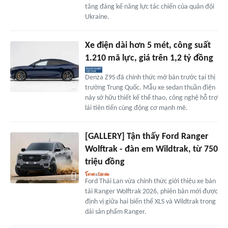
tăng đáng kể năng lực tác chiến của quân đội
Ukraine.
Xe điện dài hơn 5 mét, công suất
1.210 mã lực, giá trên 1,2 tỷ đồng
Denza Z9S đã chính thức mở bán trước tại thị
trường Trung Quốc. Mẫu xe sedan thuần điện
này sở hữu thiết kế thể thao, công nghệ hỗ trợ
lái tiên tiến cùng động cơ mạnh mẽ.
[GALLERY] Tận thấy Ford Ranger
Wolftrak - đàn em Wildtrak, từ 750
triệu đồng
Ford Thái Lan vừa chính thức giới thiệu xe bán
tải Ranger Wolftrak 2026, phiên bản mới được
định vị giữa hai biến thể XLS và Wildtrak trong
dải sản phẩm Ranger.