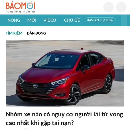
NÓNG
MỚI
VIDEO
CHỦ ĐỀ
#ASEAN Cup 2026
#Trí tuệ nhân tạo
#Mỹ - Iran
#Khám phá Việt Nam
TÌM KIẾM
DẪN ĐỘNG
#Khám phá thế giới
Nhóm xe nào có nguy cơ người lái tử vong
cao nhất khi gặp tai nạn?