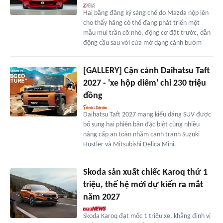
Hai bằng đăng ký sáng chế do Mazda nộp lên
cho thấy hãng có thể đang phát triển một
mẫu mui trần cỡ nhỏ, động cơ đặt trước, dẫn
động cầu sau với cửa mở dạng cánh bướm
[GALLERY] Cận cảnh Daihatsu Taft
2027 - 'xe hộp diêm' chỉ 230 triệu
đồng
Daihatsu Taft 2027 mang kiểu dáng SUV được
bổ sung hai phiên bản đặc biệt cùng nhiều
nâng cấp an toàn nhằm cạnh tranh Suzuki
Hustler và Mitsubishi Delica Mini.
Skoda sản xuất chiếc Karoq thứ 1
triệu, thế hệ mới dự kiến ra mắt
năm 2027
Skoda Karoq đạt mốc 1 triệu xe, khẳng định vị