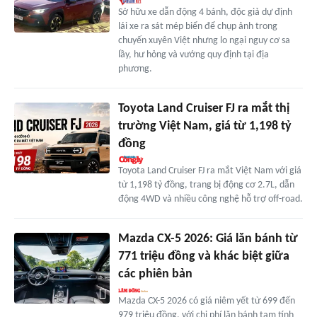
Sở hữu xe dẫn động 4 bánh, độc giả dự định
lái xe ra sát mép biển để chụp ảnh trong
chuyến xuyên Việt nhưng lo ngại nguy cơ sa
lầy, hư hỏng và vướng quy định tại địa
phương.
Toyota Land Cruiser FJ ra mắt thị
trường Việt Nam, giá từ 1,198 tỷ
đồng
Toyota Land Cruiser FJ ra mắt Việt Nam với giá
từ 1,198 tỷ đồng, trang bị động cơ 2.7L, dẫn
động 4WD và nhiều công nghệ hỗ trợ off-road.
Mazda CX-5 2026: Giá lăn bánh từ
771 triệu đồng và khác biệt giữa
các phiên bản
Mazda CX-5 2026 có giá niêm yết từ 699 đến
979 triệu đồng, với chi phí lăn bánh tạm tính