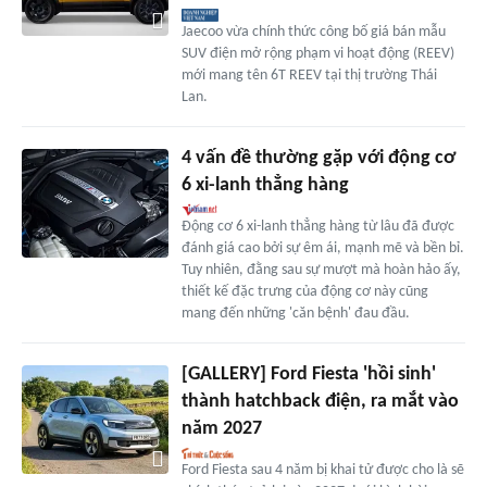
Jaecoo vừa chính thức công bố giá bán mẫu
SUV điện mở rộng phạm vi hoạt động (REEV)
mới mang tên 6T REEV tại thị trường Thái
Lan.
4 vấn đề thường gặp với động cơ
6 xi-lanh thẳng hàng
Động cơ 6 xi-lanh thẳng hàng từ lâu đã được
đánh giá cao bởi sự êm ái, mạnh mẽ và bền bỉ.
Tuy nhiên, đằng sau sự mượt mà hoàn hảo ấy,
thiết kế đặc trưng của động cơ này cũng
mang đến những 'căn bệnh' đau đầu.
[GALLERY] Ford Fiesta 'hồi sinh'
thành hatchback điện, ra mắt vào
năm 2027
Ford Fiesta sau 4 năm bị khai tử được cho là sẽ