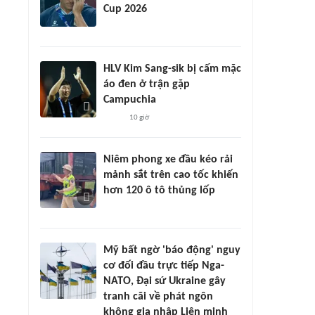
Cup 2026
HLV Kim Sang-sik bị cấm mặc
áo đen ở trận gặp
Campuchia
10 giờ
Niêm phong xe đầu kéo rải
mảnh sắt trên cao tốc khiến
hơn 120 ô tô thủng lốp
Mỹ bất ngờ 'báo động' nguy
cơ đối đầu trực tiếp Nga-
NATO, Đại sứ Ukraine gây
tranh cãi về phát ngôn
không gia nhập Liên minh