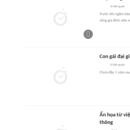
6
liên quan
Trước khi ngầm báo 
sống gia đình viên 
Con gái đại 
6
liên quan
Chưa đầy 1 năm sau 
Ẩn họa từ việ
thông