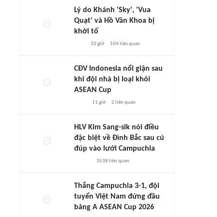
Lý do Khánh 'Sky', 'Vua
Quạt' và Hồ Văn Khoa bị
khởi tố
10 giờ
104
liên quan
CĐV Indonesia nổi giận sau
khi đội nhà bị loại khỏi
ASEAN Cup
11 giờ
2
liên quan
HLV Kim Sang-sik nói điều
đặc biệt về Đình Bắc sau cú
đúp vào lưới Campuchia
3538
liên quan
Thắng Campuchia 3-1, đội
tuyển Việt Nam đứng đầu
bảng A ASEAN Cup 2026