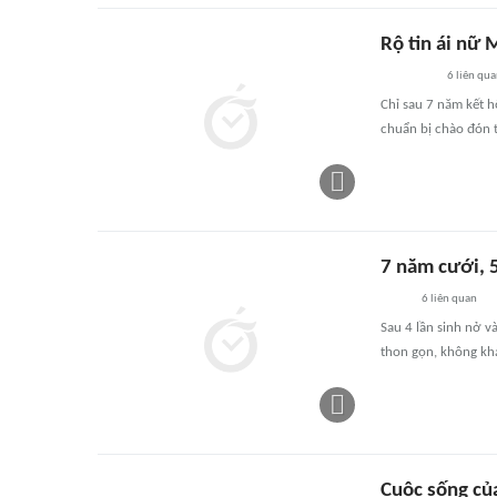
Rộ tin ái nữ 
6
liên qu
Chỉ sau 7 năm kết h
chuẩn bị chào đón t
7 năm cưới, 5
6
liên quan
Sau 4 lần sinh nở v
thon gọn, không khá
Cuộc sống củ