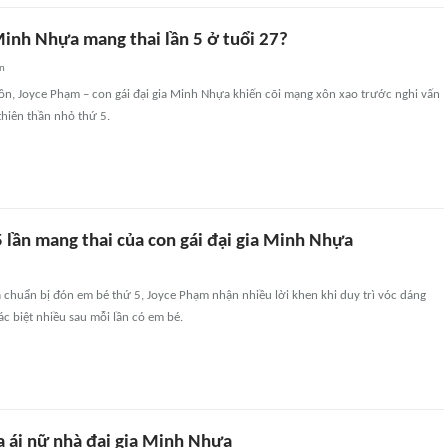
Minh Nhựa mang thai lần 5 ở tuổi 27?
an
ôn, Joyce Phạm – con gái đại gia Minh Nhựa khiến cõi mạng xôn xao trước nghi vấn
hiên thần nhỏ thứ 5.
 lần mang thai của con gái đại gia Minh Nhựa
à chuẩn bị đón em bé thứ 5, Joyce Phạm nhận nhiều lời khen khi duy trì vóc dáng
c biệt nhiều sau mỗi lần có em bé.
a ái nữ nhà đại gia Minh Nhựa