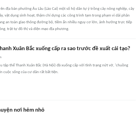
trên địa bàn phường Âu Lâu (Lào Cai) một số hộ dân tự ý trồng cây nông nghiệp, cây
ây, vật dụng sinh hoạt, thậm chí dựng các công trình tạm trong phạm vi dải phân
lang an toàn giao thông đường bộ, tiềm ẩn nhiều nguy cơ lớn, ảnh hưởng trực tiếp
ông, trật tự đô thị và diện mạo địa phương.
hanh Xuân Bắc xuống cấp ra sao trước đề xuất cải tạo?
an
 tập thể Thanh Xuân Bắc (Hà Nội) đã xuống cấp với tình trạng nứt vỡ, 'chuồng
ến cuộc sống của cư dân rất bất tiện.
huyện nơi hẻm nhỏ