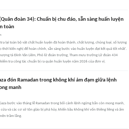
(Quân đoàn 34): Chuẩn bị chu đáo, sẵn sàng huấn luyện
an toàn
an
 tra lại toàn bộ vật chất huấn luyện đã hoàn thành, chất lượng, chủng loại, số lượng
p thời kiến nghị để hoàn chỉnh, sẵn sàng bước vào huấn luyện đạt kết quả tốt nhất'.
Thượng tá Đinh Văn Liêm, Phó lữ đoàn trưởng, Tham mưu trưởng Lữ đoàn 434
 kiểm tra công tác chuẩn bị ra quân huấn luyện năm 2026 của đơn vị.
za đón Ramadan trong không khí ảm đạm giữa lệnh
ong manh
i Gaza bước vào tháng lễ Ramadan trong bối cảnh lệnh ngừng bắn còn mong manh,
 cửa và các cơ sở tôn giáo bị phá hủy, khiến bầu không khí vốn thiêng liêng và ấm
nên trầm lắng.