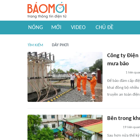
NÓNG
MỚI
VIDEO
CHỦ ĐỀ
TÌM KIẾM
DÂY PHƠI
Công ty Điện
mưa bão
1
liên qua
Để bảo đảm cấp điện
khai đồng bộ nhiều 
truyền an toàn điệ
Bên trong kh
19
liên qua
Sau hơn nửa thế kỷ 