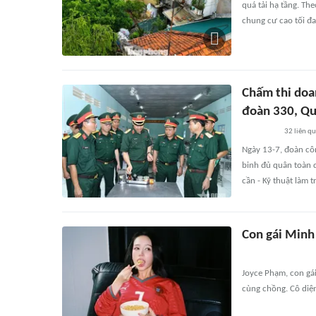
quá tải hạ tầng. Th
chung cư cao tối đa
Chấm thi doan
đoàn 330, Qu
32
liên q
Ngày 13-7, đoàn côn
binh đủ quân toàn 
cần - Kỹ thuật làm 
Con gái Minh
Joyce Phạm, con gá
cùng chồng. Cô diệ