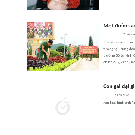
Một điểm sáng
32
liên q
Mặc dù doanh trại 
tượng tại Trung đo
trưởng Bộ tư lệnh Q
chính quy, xanh, s
Con gái đại g
6
liên quan
Sau loạt hình ảnh 