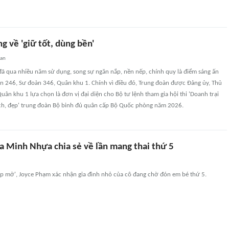
 về 'giữ tốt, dùng bền'
uan
đã qua nhiều năm sử dụng, song sự ngăn nắp, nền nếp, chính quy là điểm sáng ấn
àn 246, Sư đoàn 346, Quân khu 1. Chính vì điều đó, Trung đoàn được Đảng ủy, Thủ
uân khu 1 lựa chọn là đơn vị đại diện cho Bộ tư lệnh tham gia hội thi 'Doanh trại
ạch, đẹp' trung đoàn Bộ binh đủ quân cấp Bộ Quốc phòng năm 2026.
ia Minh Nhựa chia sẻ về lần mang thai thứ 5
'úp mở', Joyce Phạm xác nhận gia đình nhỏ của cô đang chờ đón em bé thứ 5.