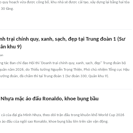
eo quy hoạch vừa được công bố, khu nhà sẽ được cải tạo, xây dựng lại bằng hai tòa
 30 tầng.
h trại chính quy, xanh, sạch, đẹp tại Trung đoàn 1 (Sư
ân khu 9)
uan
g tác Ban chỉ đạo Hội thi 'Doanh trại chính quy, xanh, sạch, đẹp'' Trung đoàn bộ
quân năm 2026, do Thiếu tướng Nguyễn Trọng Thiện, Phó chủ nhiệm Tổng cục Hậu
trưởng đoàn, đã chấm thi tại Trung đoàn 1 (Sư đoàn 330, Quân khu 9).
 Nhựa mặc áo đấu Ronaldo, khoe bụng bầu
i cả của đại gia Minh Nhựa, theo dõi trận đấu trong khuôn khổ World Cup 2026
n áo đấu của ngôi sao Ronaldo, khoe bụng bầu lớn trên sân vận động.