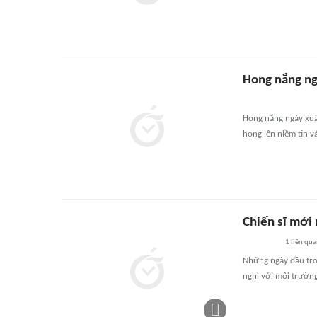
Hong nắng ng
Hong nắng ngày xuâ
hong lên niềm tin v
Chiến sĩ mới
1
liên qu
Những ngày đầu tro
nghi với môi trườn