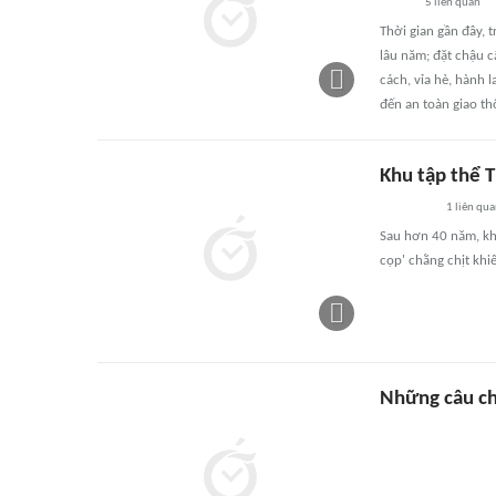
5
liên quan
Thời gian gần đây, 
lâu năm; đặt chậu c
cách, vỉa hè, hành 
đến an toàn giao th
Khu tập thể T
1
liên qu
Sau hơn 40 năm, khu
cọp' chằng chịt khi
Những câu c