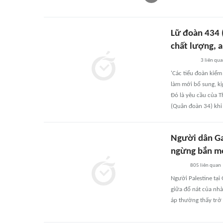
Lữ đoàn 434 
chất lượng, 
3
liên qu
'Các tiểu đoàn kiểm
làm mới bổ sung, kị
Đó là yêu cầu của 
(Quân đoàn 34) khi
Người dân Ga
ngừng bắn m
805
liên quan
Người Palestine tạ
giữa đổ nát của nhà
áp thường thấy trở 