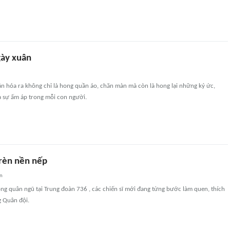
ày xuân
n hóa ra không chỉ là hong quần áo, chăn màn mà còn là hong lại những ký ức,
à sự ấm áp trong mỗi con người.
 rèn nền nếp
an
ng quân ngũ tại Trung đoàn 736 , các chiến sĩ mới đang từng bước làm quen, thích
g Quân đội.