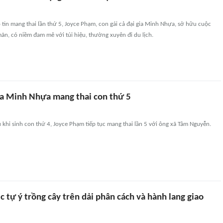
tin mang thai lần thứ 5, Joyce Phạm, con gái cả đại gia Minh Nhựa, sở hữu cuộc
mãn, có niềm đam mê với túi hiệu, thường xuyên đi du lịch.
gia Minh Nhựa mang thai con thứ 5
khi sinh con thứ 4, Joyce Phạm tiếp tục mang thai lần 5 với ông xã Tâm Nguyễn.
c tự ý trồng cây trên dải phân cách và hành lang giao