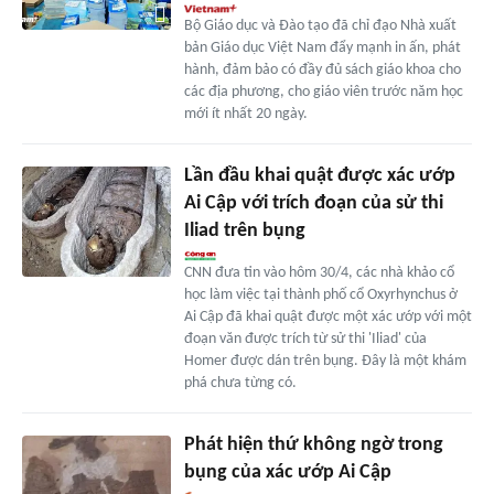
Bộ Giáo dục và Đào tạo đã chỉ đạo Nhà xuất
bản Giáo dục Việt Nam đẩy mạnh in ấn, phát
hành, đảm bảo có đầy đủ sách giáo khoa cho
các địa phương, cho giáo viên trước năm học
mới ít nhất 20 ngày.
Lần đầu khai quật được xác ướp
Ai Cập với trích đoạn của sử thi
Iliad trên bụng
CNN đưa tin vào hôm 30/4, các nhà khảo cổ
học làm việc tại thành phố cổ Oxyrhynchus ở
Ai Cập đã khai quật được một xác ướp với một
đoạn văn được trích từ sử thi 'Iliad' của
Homer được dán trên bụng. Đây là một khám
phá chưa từng có.
Phát hiện thứ không ngờ trong
bụng của xác ướp Ai Cập