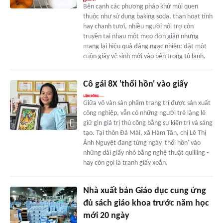
Bên cạnh các phương pháp khử mùi quen
thuộc như sử dụng baking soda, than hoạt tính
hay chanh tươi, nhiều người nội trợ còn
truyền tai nhau một mẹo đơn giản nhưng
mang lại hiệu quả đáng ngạc nhiên: đặt một
cuộn giấy vệ sinh mới vào bên trong tủ lạnh.
Cô gái 8X 'thổi hồn' vào giấy
Giữa vô vàn sản phẩm trang trí được sản xuất
công nghiệp, vẫn có những người trẻ lặng lẽ
giữ gìn giá trị thủ công bằng sự kiên trì và sáng
tạo. Tại thôn Đá Mài, xã Hàm Tân, chị Lê Thị
Ánh Nguyệt đang từng ngày 'thổi hồn' vào
những dải giấy nhỏ bằng nghệ thuật quilling -
hay còn gọi là tranh giấy xoắn.
Nhà xuất bản Giáo dục cung ứng
đủ sách giáo khoa trước năm học
mới 20 ngày