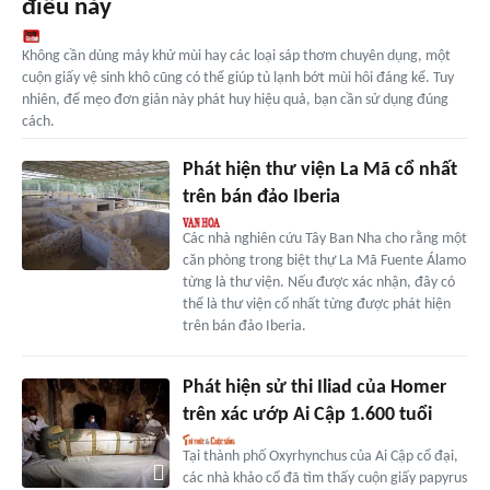
điều này
Không cần dùng máy khử mùi hay các loại sáp thơm chuyên dụng, một
cuộn giấy vệ sinh khô cũng có thể giúp tủ lạnh bớt mùi hôi đáng kể. Tuy
nhiên, để mẹo đơn giản này phát huy hiệu quả, bạn cần sử dụng đúng
cách.
Phát hiện thư viện La Mã cổ nhất
trên bán đảo Iberia
Các nhà nghiên cứu Tây Ban Nha cho rằng một
căn phòng trong biệt thự La Mã Fuente Álamo
từng là thư viện. Nếu được xác nhận, đây có
thể là thư viện cổ nhất từng được phát hiện
trên bán đảo Iberia.
Phát hiện sử thi Iliad của Homer
trên xác ướp Ai Cập 1.600 tuổi
Tại thành phố Oxyrhynchus của Ai Cập cổ đại,
các nhà khảo cổ đã tìm thấy cuộn giấy papyrus