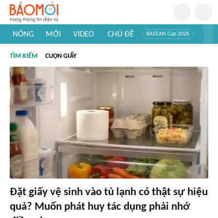
NÓNG
MỚI
VIDEO
CHỦ ĐỀ
#ASEAN Cup 2026
#Trí tuệ nhân tạo
#Mỹ - Iran
#Khám phá Việt Nam
TÌM KIẾM
CUỘN GIẤY
#Khám phá thế giới
Đặt giấy vệ sinh vào tủ lạnh có thật sự hiệu
quả? Muốn phát huy tác dụng phải nhớ