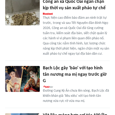
Công an xã Quốc Oai ngăn chặn
kịp thời vụ sản xuất pháo tự chế
Thực hiện cao điểm bảo đảm an ninh trật tự
trước, trong và sau Tết Nguyên đán Bính Ngọ
2026, Công an xã Quốc Oai đã tăng cường
tuần tra, kiểm soát địa bàn, siết chặt quản lý
các hành vi vi phạm liên quan đến pháo nổ.
Qua công tác nắm tình hình, lực lượng chức
năng kịp thời phát hiện, ngăn chặn một vụ sản
xuất pháo tự chế ngay tại địa bàn dân cư.
Bạch Lộc gây 'bão' với tạo hình
tân nương ma mị ngay trước giờ
G
Đường Cung Kỳ Án chưa lên sóng, Bạch Lộc đã
khiến khán giả 'liêu xiêu' với tạo hình tân
nương vừa rực rỡ vừa ma mị.