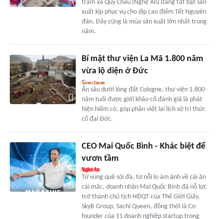
trầm xã Quỳ Châu (Nghệ An) đang tất bật sản
xuất kịp phục vụ cho dịp cao điểm Tết Nguyên
đán. Đây cũng là mùa sản xuất lớn nhất trong
năm.
Bí mật thư viện La Mã 1.800 năm
vừa lộ diện ở Đức
Ẩn sâu dưới lòng đất Cologne, thư viện 1.800
năm tuổi được giới khảo cổ đánh giá là phát
hiện hiếm có, góp phần viết lại lịch sử tri thức
cổ đại Đức.
CEO Mai Quốc Bình - Khác biệt để
vươn tầm
Từ vùng quê sỏi đá, từ nỗi lo ám ảnh về cái ăn
cái mặc, doanh nhân Mai Quốc Bình đã nỗ lực
trở thành chủ tịch HĐQT của Thế Giới Giấy,
SkyB Group, Sachi Queen, đồng thời là Co-
founder của 11 doanh nghiệp startup trong