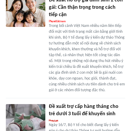
Đề xuất hỗ trợ gia đình sinh 2 con
gái: Cần thận trọng trong cách
tiếp cận
Trong bối cảnh Việt Nam nhiều năm liên tiếp
đối mặt với tình trạng mất cân bằng giới tính
khi sinh, Bộ Y tế đang lấy ý kiến dự thảo Thông
tư hướng dẫn một số nội dung về chính sách
khuyến khích, khen thưởng và hỗ trợ đối với
tập thể, cá nhân thực hiện tốt công tác dân
số. Một trong những nội dung thu hút nhiều ý
kiến trái chiều là đề xuất khuyến khích, hỗ trợ
các gia đình sinh 2 con một bề là gái nuôi con
khỏe, dạy con ngoan, học giỏi, thành đạt,
cùng nhiều chính sách ưu tiên dành cho trẻ em
gái ở các nhóm đối tượng đặc thù.
Đề xuất trợ cấp hàng tháng cho
trẻ dưới 3 tuổi để khuyến sinh
Ngày 16/7, Bộ Y tế cho biết đang lấy ý kiến
góp ý cho dự thảo Thông tư mới hướng dẫn