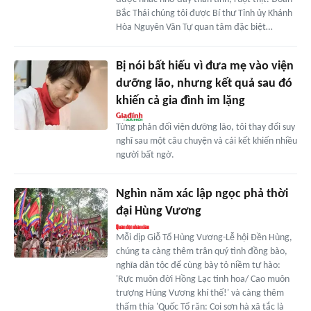
Bắc Thái chúng tôi được Bí thư Tỉnh ủy Khánh
Hòa Nguyên Văn Tự quan tâm đặc biệt…
Bị nói bất hiếu vì đưa mẹ vào viện
dưỡng lão, nhưng kết quả sau đó
khiến cả gia đình im lặng
Từng phản đối viện dưỡng lão, tôi thay đổi suy
nghĩ sau một câu chuyện và cái kết khiến nhiều
người bất ngờ.
Nghìn năm xác lập ngọc phả thời
đại Hùng Vương
Mỗi dịp Giỗ Tổ Hùng Vương-Lễ hội Đền Hùng,
chúng ta càng thêm trân quý tình đồng bào,
nghĩa dân tộc để cùng bày tỏ niềm tự hào:
'Rực muôn đời Hồng Lạc tinh hoa/ Cao muôn
trượng Hùng Vương khí thế!' và càng thêm
thấm thía 'Quốc Tổ răn: Coi sơn hà xã tắc là