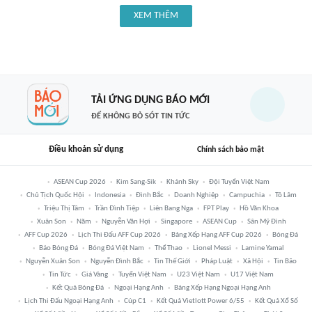
XEM THÊM
TẢI ỨNG DỤNG BÁO MỚI
ĐỂ KHÔNG BỎ SÓT TIN TỨC
Điều khoản sử dụng
Chính sách bảo mật
ASEAN Cup 2026
Kim Sang-Sik
Khánh Sky
Đội Tuyển Việt Nam
Chủ Tịch Quốc Hội
Indonesia
Đình Bắc
Doanh Nghiệp
Campuchia
Tô Lâm
Triệu Thị Tâm
Trần Đình Tiệp
Liên Bang Nga
FPT Play
Hồ Văn Khoa
Xuân Son
Năm
Nguyễn Văn Hợi
Singapore
ASEAN Cup
Sân Mỹ Đình
AFF Cup 2026
Lịch Thi Đấu AFF Cup 2026
Bảng Xếp Hạng AFF Cup 2026
Bóng Đá
Báo Bóng Đá
Bóng Đá Việt Nam
Thể Thao
Lionel Messi
Lamine Yamal
Nguyễn Xuân Son
Nguyễn Đình Bắc
Tin Thế Giới
Pháp Luật
Xã Hội
Tin Bão
Tin Tức
Giá Vàng
Tuyển Việt Nam
U23 Việt Nam
U17 Việt Nam
Kết Quả Bóng Đá
Ngoại Hạng Anh
Bảng Xếp Hạng Ngoại Hạng Anh
Lịch Thi Đấu Ngoại Hạng Anh
Cúp C1
Kết Quả Vietlott Power 6/55
Kết Quả Xổ Số