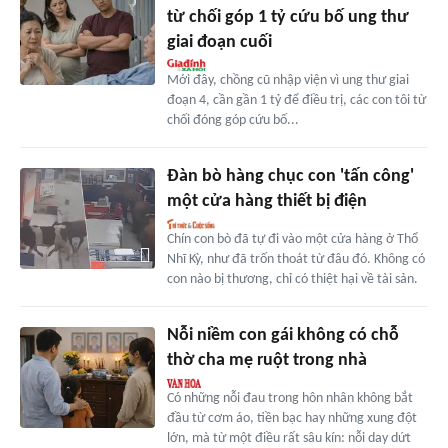
từ chối góp 1 tỷ cứu bố ung thư
giai đoạn cuối
Mới đây, chồng cũ nhập viện vì ung thư giai
đoạn 4, cần gần 1 tỷ để điều trị, các con tôi từ
chối đóng góp cứu bố...
Đàn bò hàng chục con 'tấn công'
một cửa hàng thiết bị điện
Chín con bò đã tự đi vào một cửa hàng ở Thổ
Nhĩ Kỳ, như đã trốn thoát từ đâu đó. Không có
con nào bị thương, chỉ có thiệt hại về tài sản.
Nỗi niềm con gái không có chỗ
thờ cha mẹ ruột trong nhà
Có những nỗi đau trong hôn nhân không bắt
đầu từ cơm áo, tiền bạc hay những xung đột
lớn, mà từ một điều rất sâu kín: nỗi day dứt