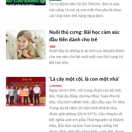
Tin từ Bệnh viện Từ Dũ TPHCM, đơn vị vừa
cứu sống cả mẹ và con một thai phụ bị nhau
cài răng lược thể nặng nguy kịch.
Nuôi thú cưng: Bài học cảm xúc
đầu tiên dành cho trẻ
Dưới đây là những lý do tích cực khuyến khích
cha mẹ nên cho bé nuôi một con thú cưng từ
khi còn nhỏ.
'Là cây một cội, là con một nhà'
Ngày 20/4/1995, tôi trong đoàn cán bộ tỉnh
Bắc Thái do đồng chí Mai Phúc Toàn Phó Bí
thư, Chủ tịch UBND tỉnh, dẫn đầu vào TP. Nha
Trang dự kỷ niệm 20 năm tinh Khánh Hòa
được giải phóng (20/4/1975). Câu chuyện về
kết nghĩa anh em giữa Thái Nguyên và Khánh
Hòa, Bắc Kạn và Kon Tum trong chống Mỹ
được nhắc nhớ đầy thân tình, ruột thịt. Đoàn