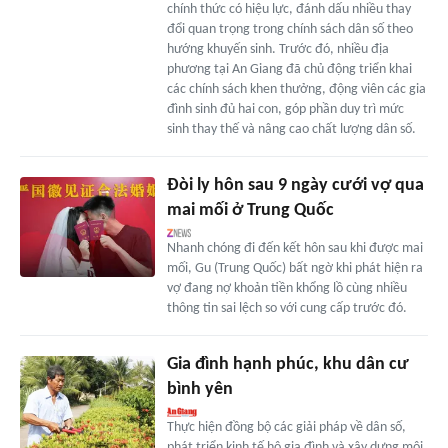
chính thức có hiệu lực, đánh dấu nhiều thay
đổi quan trọng trong chính sách dân số theo
hướng khuyến sinh. Trước đó, nhiều địa
phương tại An Giang đã chủ động triển khai
các chính sách khen thưởng, động viên các gia
đình sinh đủ hai con, góp phần duy trì mức
sinh thay thế và nâng cao chất lượng dân số.
Đòi ly hôn sau 9 ngày cưới vợ qua
mai mối ở Trung Quốc
Nhanh chóng đi đến kết hôn sau khi được mai
mối, Gu (Trung Quốc) bất ngờ khi phát hiện ra
vợ đang nợ khoản tiền khổng lồ cùng nhiều
thông tin sai lệch so với cung cấp trước đó.
Gia đình hạnh phúc, khu dân cư
bình yên
Thực hiện đồng bộ các giải pháp về dân số,
phát triển kinh tế hộ gia đình và xây dựng môi