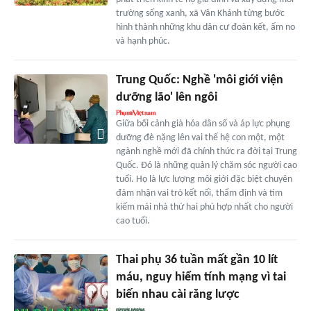
trường sống xanh, xã Vân Khánh từng bước
hình thành những khu dân cư đoàn kết, ấm no
và hạnh phúc.
Trung Quốc: Nghề 'môi giới viện
dưỡng lão' lên ngôi
Giữa bối cảnh già hóa dân số và áp lực phụng
dưỡng đè nặng lên vai thế hệ con một, một
ngành nghề mới đã chính thức ra đời tại Trung
Quốc. Đó là những quản lý chăm sóc người cao
tuổi. Họ là lực lượng môi giới đặc biệt chuyên
đảm nhận vai trò kết nối, thẩm định và tìm
kiếm mái nhà thứ hai phù hợp nhất cho người
cao tuổi.
Thai phụ 36 tuần mất gần 10 lít
máu, nguy hiểm tính mạng vì tai
biến nhau cài răng lược