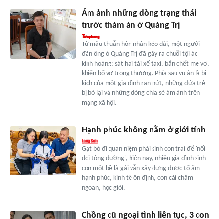
Ám ảnh những dòng trạng thái
trước thảm án ở Quảng Trị
Từ mâu thuẫn hôn nhân kéo dài, một người
đàn ông ở Quảng Trị đã gây ra chuỗi tội ác
kinh hoàng: sát hại tài xế taxi, bắn chết mẹ vợ,
khiến bố vợ trọng thương. Phía sau vụ án là bi
kịch của một gia đình rạn nứt, những đứa trẻ
bị bỏ lại và những dòng chia sẻ ám ảnh trên
mạng xã hội.
Hạnh phúc không nằm ở giới tính
Gạt bỏ đi quan niệm phải sinh con trai để 'nối
dõi tông đường', hiện nay, nhiều gia đình sinh
con một bề là gái vẫn xây dựng được tổ ấm
hạnh phúc, kinh tế ổn định, con cái chăm
ngoan, học giỏi.
Chồng cũ ngoại tình liên tục, 3 con