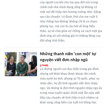
của người con khi cha mẹ qua đời mà trong
chính mái nhà mình đang sống lại không có
một nơi để thắp nén hương tưởng nhớ. Đằng
sau câu chuyện 'có được thờ cha mẹ ruột ở
nhà chồng hay không' không chỉ là va chạm
phong tục, mà còn là câu hỏi về lòng hiếu
thảo, sự sẻ chia giữa vợ chồng và cách một gia
đình ứng xử với những giá trị thiêng liêng của
đời sống tinh thần.
Những thanh niên 'con một' tự
nguyện viết đơn nhập ngũ
Là những người con duy nhất trong gia đình,
nhưng với khát khao được khoác lên mình
màu xanh áo lính, phụng sự Tổ quốc, phục vụ
nhân dân, họ đã tình nguyện viết đơn nhập
ngũ. Và những lá đơn tình nguyện nhập ngũ ấy
trong mùa tuyển quân 2026 một lần nữa viết
tiếp câu chuyện về tinh thần trách nhiệm và
khát vọng cống hiến của tuổi trẻ Đồng Nai.