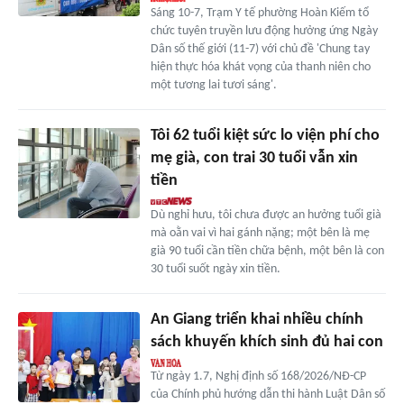
Sáng 10-7, Trạm Y tế phường Hoàn Kiếm tổ
chức tuyên truyền lưu động hưởng ứng Ngày
Dân số thế giới (11-7) với chủ đề 'Chung tay
hiện thực hóa khát vọng của thanh niên cho
một tương lai tươi sáng'.
Tôi 62 tuổi kiệt sức lo viện phí cho
mẹ già, con trai 30 tuổi vẫn xin
tiền
Dù nghỉ hưu, tôi chưa được an hưởng tuổi già
mà oằn vai vì hai gánh nặng; một bên là mẹ
già 90 tuổi cần tiền chữa bệnh, một bên là con
30 tuổi suốt ngày xin tiền.
An Giang triển khai nhiều chính
sách khuyến khích sinh đủ hai con
Từ ngày 1.7, Nghị định số 168/2026/NĐ-CP
của Chính phủ hướng dẫn thi hành Luật Dân số