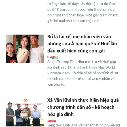
thiêng/ Bác Hồ dạy: Lấy độc lập, tự do làm
quý!/ Trăm con một bọc, yêu thương nhau
như ruột thịt chan hòa/ Một gốc trăm nhành,
gắn bó mãi như keo sơn chặt chẽ'.
Bố là tài xế, mẹ nhân viên văn
phòng của Á hậu quê xứ Huế lần
đầu xuất hiện cùng con gái
Á hậu Trương Tâm Như mới trở về Huế gặp
gia đình sau 1 tháng hành trình Miss World
Vietnam 2025. Cô chia sẻ về hành trình và sự
hy sinh của bố - tài xế xe tải và mẹ nhân viên
văn phòng.
Xã Vân Khánh thực hiện hiệu quả
chương trình dân số - kế hoạch
hóa gia đình
Sáng 8/4, UBND xã Vân Khánh (tỉnh An Giang)