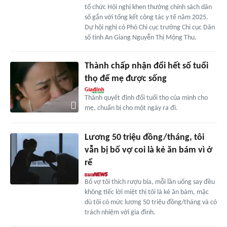
tổ chức Hội nghị khen thưởng chính sách dân
số gắn với tổng kết công tác y tế năm 2025.
Dự hội nghị có Phó Chi cục trưởng Chi cục Dân
số tỉnh An Giang Nguyễn Thị Mộng Thu.
Thành chấp nhận đổi hết số tuổi
thọ để mẹ được sống
Thành quyết định đổi tuổi thọ của mình cho
mẹ, chuẩn bị cho một ngày ra đi.
Lương 50 triệu đồng/tháng, tôi
vẫn bị bố vợ coi là kẻ ăn bám vì ở
rể
Bố vợ tôi thích rượu bia, mỗi lần uống say đều
không tiếc lời miệt thị tôi là kẻ ăn bám, mặc
dù tôi có mức lương 50 triệu đồng/tháng và có
trách nhiệm với gia đình.