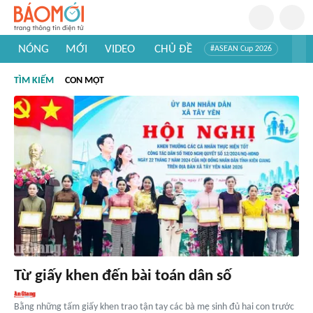
NÓNG
MỚI
VIDEO
CHỦ ĐỀ
#ASEAN Cup 2026
#Trí tuệ nhân tạo
#Mỹ - Iran
#Khám phá Việt Nam
TÌM KIẾM
CON MỘT
#Khám phá thế giới
Từ giấy khen đến bài toán dân số
Bằng những tấm giấy khen trao tận tay các bà mẹ sinh đủ hai con trước