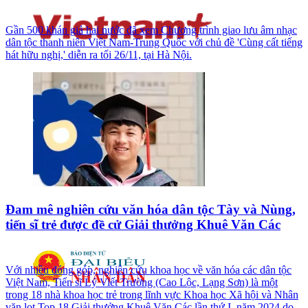
Gần 500 khán giả hai nước đã xem Chương trình giao lưu âm nhạc
dân tộc thanh niên Việt Nam-Trung Quốc với chủ đề 'Cùng cất tiếng
hát hữu nghị,' diễn ra tối 26/11, tại Hà Nội.
Đam mê nghiên cứu văn hóa dân tộc Tày và Nùng,
tiến sĩ trẻ được đề cử Giải thưởng Khuê Văn Các
Với nhiều đóng góp, nghiên cứu khoa học về văn hóa các dân tộc
Việt Nam, Tiến sĩ Lý Viết Trường (Cao Lộc, Lạng Sơn) là một
trong 18 nhà khoa học trẻ trong lĩnh vực Khoa học Xã hội và Nhân
văn lọt Top 18 Giải thưởng Khuê Văn Các lần thứ I, năm 2024 do