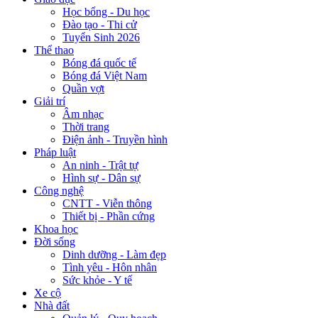
Học bổng - Du học
Đào tạo - Thi cử
Tuyển Sinh 2026
Thể thao
Bóng đá quốc tế
Bóng đá Việt Nam
Quần vợt
Giải trí
Âm nhạc
Thời trang
Điện ảnh - Truyền hình
Pháp luật
An ninh - Trật tự
Hình sự - Dân sự
Công nghệ
CNTT - Viễn thông
Thiết bị - Phần cứng
Khoa học
Đời sống
Dinh dưỡng - Làm đẹp
Tình yêu - Hôn nhân
Sức khỏe - Y tế
Xe cộ
Nhà đất