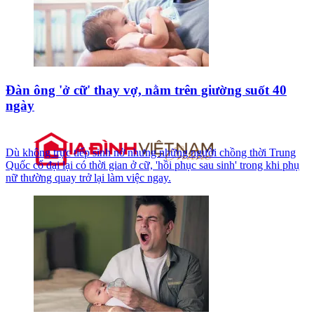
Đàn ông 'ở cữ' thay vợ, nằm trên giường suốt 40
ngày
Dù không trực tiếp sinh nở nhưng những người chồng thời Trung
Quốc cổ đại lại có thời gian ở cữ, 'hồi phục sau sinh' trong khi phụ
nữ thường quay trở lại làm việc ngay.