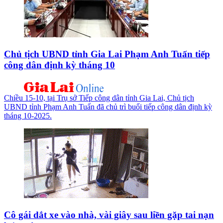
Chủ tịch UBND tỉnh Gia Lai Phạm Anh Tuấn tiếp
công dân định kỳ tháng 10
Chiều 15-10, tại Trụ sở Tiếp công dân tỉnh Gia Lai, Chủ tịch
UBND tỉnh Phạm Anh Tuấn đã chủ trì buổi tiếp công dân định kỳ
tháng 10-2025.
Cô gái dắt xe vào nhà, vài giây sau liền gặp tai nạn