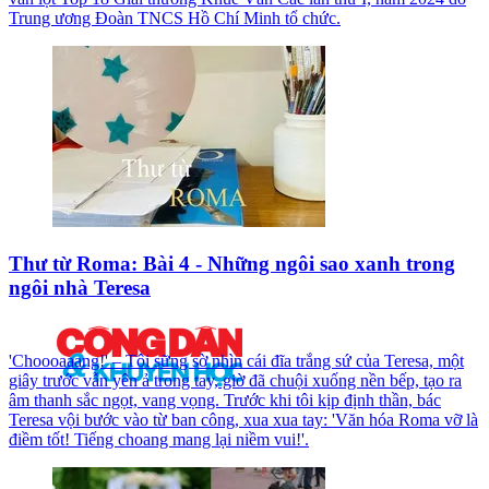
Trung ương Đoàn TNCS Hồ Chí Minh tổ chức.
Thư từ Roma: Bài 4 - Những ngôi sao xanh trong
ngôi nhà Teresa
'Choooaaang!' – Tôi sững sờ nhìn cái đĩa trắng sứ của Teresa, một
giây trước vẫn yên ả trong tay, giờ đã chuội xuống nền bếp, tạo ra
âm thanh sắc ngọt, vang vọng. Trước khi tôi kịp định thần, bác
Teresa vội bước vào từ ban công, xua xua tay: 'Văn hóa Roma vỡ là
điềm tốt! Tiếng choang mang lại niềm vui!'.