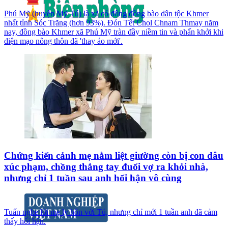
Phú Mỹ (huyện Mỹ Tú) là xã có đông đồng bào dân tộc Khmer
nhất tỉnh Sóc Trăng (hơn 93%). Đón Tết Chol Chnam Thmay năm
nay, đồng bào Khmer xã Phú Mỹ tràn đầy niềm tin và phấn khởi khi
diện mạo nông thôn đã 'thay áo mới'.
Chứng kiến cảnh mẹ nằm liệt giường còn bị con dâu
xúc phạm, chồng thẳng tay đuổi vợ ra khỏi nhà,
nhưng chỉ 1 tuần sau anh hối hận vô cùng
Tuấn nghe lời mẹ ly hôn với Tú, nhưng chỉ mới 1 tuần anh đã cảm
thấy hối hận.