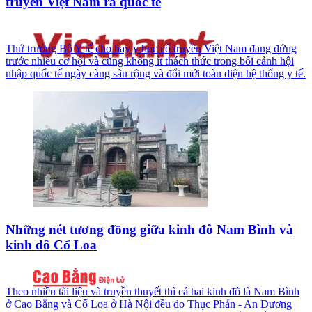
truyền Việt Nam ra quốc tế
Thứ trưởng Bộ Y tế cho hay y học cổ truyền Việt Nam đang đứng
trước nhiều cơ hội và cũng không ít thách thức trong bối cảnh hội
nhập quốc tế ngày càng sâu rộng và đổi mới toàn diện hệ thống y tế.
Những nét tương đồng giữa kinh đô Nam Bình và
kinh đô Cổ Loa
Theo nhiều tài liệu và truyền thuyết thì cả hai kinh đô là Nam Bình
ở Cao Bằng và Cổ Loa ở Hà Nội đều do Thục Phán - An Dương