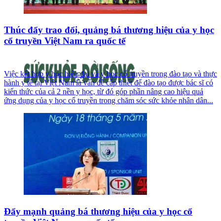
Thúc đẩy trao đổi, quảng bá thương hiệu của y học
cổ truyền Việt Nam ra quốc tế
Việc kết hợp y học hiện đại và y học cổ truyền trong đào tạo và thực
hành y tế tại Việt Nam là vấn đề cấp thiết để đào tạo được bác sĩ có
kiến thức của cả 2 nền y học, từ đó góp phần nâng cao hiệu quả
ứng dụng của y học cổ truyền trong chăm sóc sức khỏe nhân dân...
Đẩy mạnh quảng bá thương hiệu của y học cổ