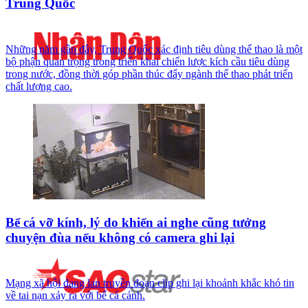
Trung Quốc
Những năm gần đây, Trung Quốc xác định tiêu dùng thể thao là một
bộ phận quan trọng trong triển khai chiến lược kích cầu tiêu dùng
trong nước, đồng thời góp phần thúc đẩy ngành thể thao phát triển
chất lượng cao.
Bể cá vỡ kính, lý do khiến ai nghe cũng tưởng
chuyện đùa nếu không có camera ghi lại
Mạng xã hội đang lan truyền đoạn clip ghi lại khoảnh khắc khó tin
về tai nạn xảy ra với bể cá cảnh.