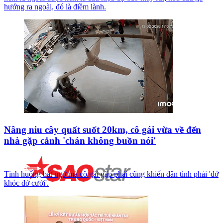
hướng ra ngoài, đó là điềm lành.
Nâng niu cây quất suốt 20km, cô gái vừa về đến
nhà gặp cảnh 'chán không buồn nói'
Tình huống bất ngờ mà cô gái gặp phải cũng khiến dân tình phải 'dở
khóc dở cười'.