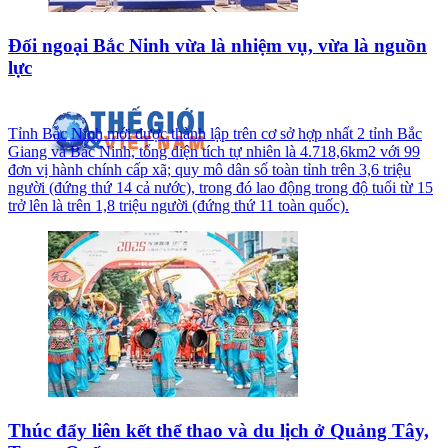
Đối ngoại Bắc Ninh vừa là nhiệm vụ, vừa là nguồn
lực
Tỉnh Bắc Ninh mới được thành lập trên cơ sở hợp nhất 2 tỉnh Bắc
Giang và Bắc Ninh, tổng diện tích tự nhiên là 4.718,6km2 với 99
đơn vị hành chính cấp xã; quy mô dân số toàn tỉnh trên 3,6 triệu
người (đứng thứ 14 cả nước), trong đó lao động trong độ tuổi từ 15
trở lên là trên 1,8 triệu người (đứng thứ 11 toàn quốc).
Thúc đẩy liên kết thể thao và du lịch ở Quảng Tây,