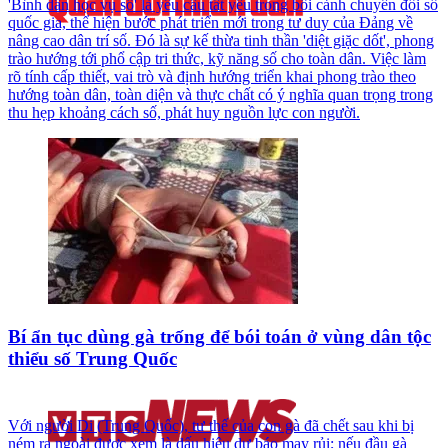
'Bình dân học vụ số' là yêu cầu tất yếu trong bối cảnh chuyển đổi số
quốc gia, thể hiện bước phát triển mới trong tư duy của Đảng về
nâng cao dân trí số. Đó là sự kế thừa tinh thần 'diệt giặc dốt', phong
trào hướng tới phổ cập tri thức, kỹ năng số cho toàn dân. Việc làm
rõ tính cấp thiết, vai trò và định hướng triển khai phong trào theo
hướng toàn dân, toàn diện và thực chất có ý nghĩa quan trọng trong
thu hẹp khoảng cách số, phát huy nguồn lực con người.
Bí ẩn tục dùng gà trống để bói toán ở vùng dân tộc
thiểu số Trung Quốc
Với người Di (Trung Quốc), tư thế của con gà đã chết sau khi bị
ném ra ngoài được xem là dấu hiệu dự báo may rủi; nếu đầu gà