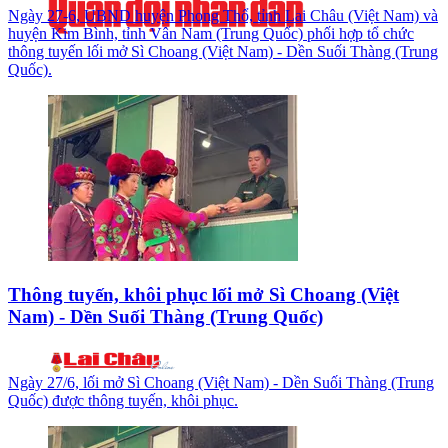
Ngày 27-6, UBND huyện Phong Thổ, tỉnh Lai Châu (Việt Nam) và
huyện Kim Bình, tỉnh Vân Nam (Trung Quốc) phối hợp tổ chức
thông tuyến lối mở Sì Choang (Việt Nam) - Dền Suối Thàng (Trung
Quốc).
Thông tuyến, khôi phục lối mở Sì Choang (Việt
Nam) - Dền Suối Thàng (Trung Quốc)
Ngày 27/6, lối mở Sì Choang (Việt Nam) - Dền Suối Thàng (Trung
Quốc) được thông tuyến, khôi phục.