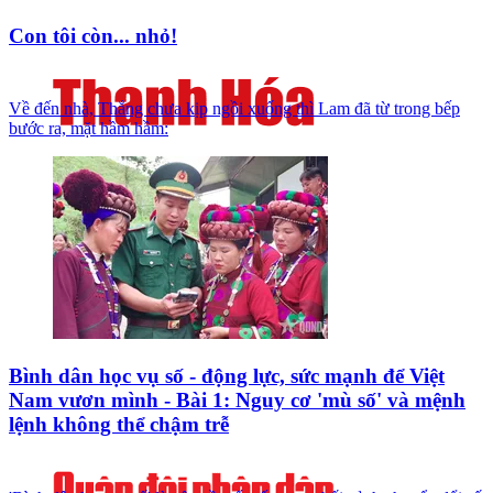
Con tôi còn... nhỏ!
Về đến nhà, Thắng chưa kịp ngồi xuống thì Lam đã từ trong bếp
bước ra, mặt hầm hầm:
Bình dân học vụ số - động lực, sức mạnh để Việt
Nam vươn mình - Bài 1: Nguy cơ 'mù số' và mệnh
lệnh không thể chậm trễ