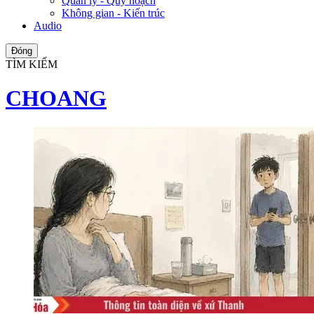
Quản lý - Quy hoạch
Không gian - Kiến trúc
Audio
Đóng
TÌM KIẾM
CHOANG