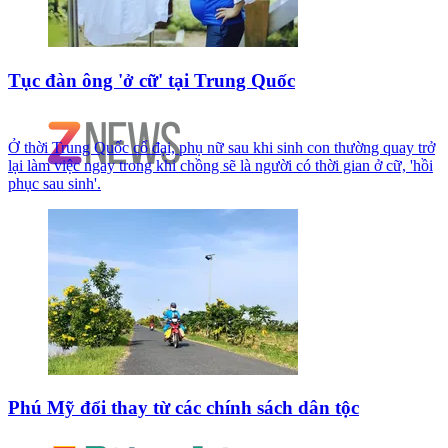
Tục đàn ông 'ở cữ' tại Trung Quốc
Ở thời Trung Quốc cổ đại, phụ nữ sau khi sinh con thường quay trở
lại làm việc ngay trong khi chồng sẽ là người có thời gian ở cữ, 'hồi
phục sau sinh'.
Phú Mỹ đổi thay từ các chính sách dân tộc