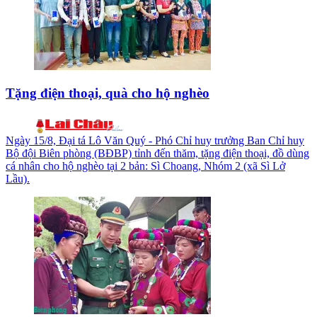
Tặng điện thoại, quà cho hộ nghèo
Ngày 15/8, Đại tá Lô Văn Quý - Phó Chỉ huy trưởng Ban Chỉ huy
Bộ đội Biên phòng (BĐBP) tỉnh đến thăm, tặng điện thoại, đồ dùng
cá nhân cho hộ nghèo tại 2 bản: Sì Choang, Nhóm 2 (xã Sì Lở
Lầu).