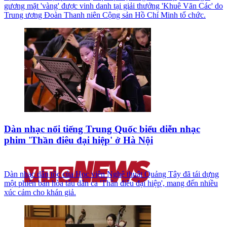
gương mặt 'vàng' được vinh danh tại giải thưởng 'Khuê Văn Các' do
Trung ương Đoàn Thanh niên Cộng sản Hồ Chí Minh tổ chức.
Dàn nhạc nổi tiếng Trung Quốc biểu diễn nhạc
phim 'Thần điêu đại hiệp' ở Hà Nội
Dàn nhạc dân tộc của Học viện Nghệ thuật Quảng Tây đã tái dựng
một phiên bản hòa tấu dân ca 'Thần điêu đại hiệp', mang đến nhiều
xúc cảm cho khán giả.