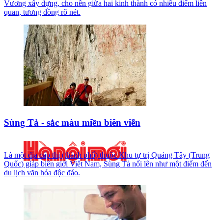
Vương xây dựng, cho nên giữa hai kinh thành có nhiều điểm liên
quan, tương đồng rõ nét.
Sùng Tả - sắc màu miền biên viễn
Là một địa cấp thị (thành phố) thuộc Khu tự trị Quảng Tây (Trung
Quốc) giáp biên giới Việt Nam, Sùng Tả nổi lên như một điểm đến
du lịch văn hóa độc đáo.