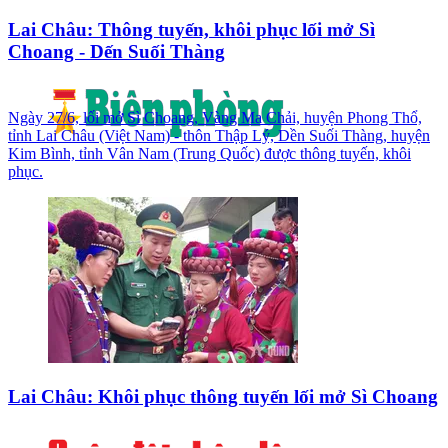
Lai Châu: Thông tuyến, khôi phục lối mở Sì
Choang - Dến Suối Thàng
Ngày 27/6, lối mở Sì Choang, Vàng Ma Chải, huyện Phong Thổ,
tỉnh Lai Châu (Việt Nam) - thôn Thập Lý, Dền Suối Thàng, huyện
Kim Bình, tỉnh Vân Nam (Trung Quốc) được thông tuyến, khôi
phục.
Lai Châu: Khôi phục thông tuyến lối mở Sì Choang