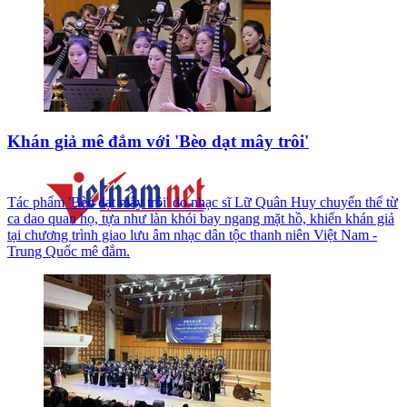
Khán giả mê đắm với 'Bèo dạt mây trôi'
Tác phẩm 'Bèo dạt mây trôi' do nhạc sĩ Lữ Quân Huy chuyển thể từ
ca dao quan họ, tựa như làn khói bay ngang mặt hồ, khiến khán giả
tại chương trình giao lưu âm nhạc dân tộc thanh niên Việt Nam -
Trung Quốc mê đắm.