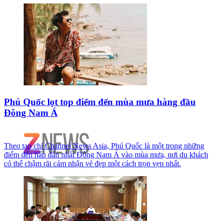
Phú Quốc lọt top điểm đến mùa mưa hàng đầu
Đông Nam Á
Theo tạp chí Channel News Asia, Phú Quốc là một trong những
điểm đến hấp dẫn nhất Đông Nam Á vào mùa mưa, nơi du khách
có thể chậm rãi cảm nhận vẻ đẹp một cách trọn vẹn nhất.