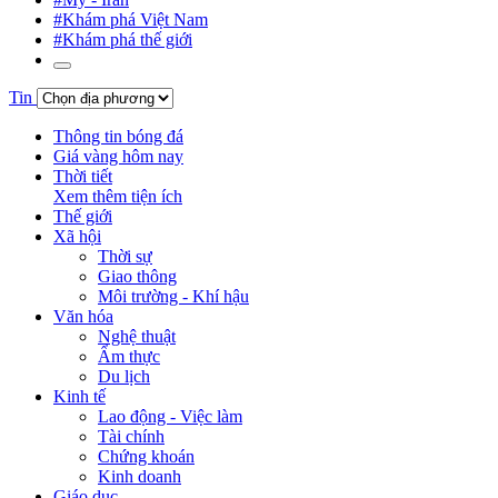
#Khám phá Việt Nam
#Khám phá thế giới
Tin
Thông tin bóng đá
Giá vàng hôm nay
Thời tiết
Xem thêm tiện ích
Thế giới
Xã hội
Thời sự
Giao thông
Môi trường - Khí hậu
Văn hóa
Nghệ thuật
Ẩm thực
Du lịch
Kinh tế
Lao động - Việc làm
Tài chính
Chứng khoán
Kinh doanh
Giáo dục