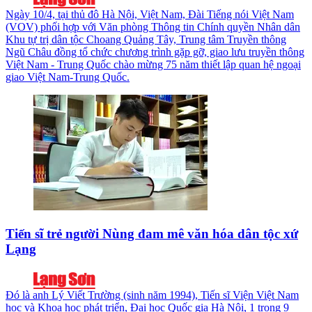
Ngày 10/4, tại thủ đô Hà Nội, Việt Nam, Đài Tiếng nói Việt Nam
(VOV) phối hợp với Văn phòng Thông tin Chính quyền Nhân dân
Khu tự trị dân tộc Choang Quảng Tây, Trung tâm Truyền thông
Ngũ Châu đồng tổ chức chương trình gặp gỡ, giao lưu truyền thông
Việt Nam - Trung Quốc chào mừng 75 năm thiết lập quan hệ ngoại
giao Việt Nam-Trung Quốc.
Tiến sĩ trẻ người Nùng đam mê văn hóa dân tộc xứ
Lạng
Đó là anh Lý Viết Trường (sinh năm 1994), Tiến sĩ Viện Việt Nam
học và Khoa học phát triển, Đại học Quốc gia Hà Nội, 1 trong 9