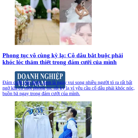
Phong tục vô cùng kỳ lạ: Cô dâu bắt buộc phải
khóc lóc thảm thiết trong đám cưới của mình
Đám cưới vốn được xem là ngày vui song nhiều người tỏ ra rất bất
ngờ khi có một phong tục rất kỳ lạ vì yêu cầu cố dâu phải khóc nóc,
buồn bã ngay trong đám cưới của mình.