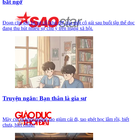
bất ngờ
Đoạn clip ghi lại sự cố 'khó đỡ' của một cô gái sau buổi tập thể dục
đang thu hút nhiều sự chú ý trên mạng xã hội.
Truyện ngắn: Bạn thân là gia sư
Mày cút ra khỏi phòng tao giùm cái đi, tao ghét học lắm rồi, biết
chưa, biết chưa?