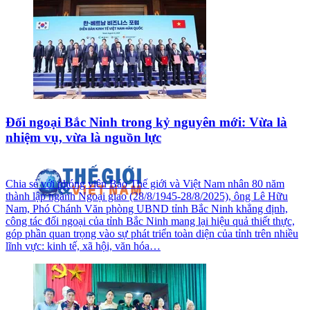
Đối ngoại Bắc Ninh trong kỷ nguyên mới: Vừa là
nhiệm vụ, vừa là nguồn lực
Chia sẻ với phóng viên Báo Thế giới và Việt Nam nhân 80 năm
thành lập ngành Ngoại giao (28/8/1945-28/8/2025), ông Lê Hữu
Nam, Phó Chánh Văn phòng UBND tỉnh Bắc Ninh khẳng định,
công tác đối ngoại của tỉnh Bắc Ninh mang lại hiệu quả thiết thực,
góp phần quan trọng vào sự phát triển toàn diện của tỉnh trên nhiều
lĩnh vực: kinh tế, xã hội, văn hóa…