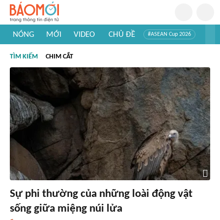
NÓNG
MỚI
VIDEO
CHỦ ĐỀ
#ASEAN Cup 2026
#Trí tuệ nhân tạo
#Mỹ - Iran
#Khám phá Việt Nam
TÌM KIẾM
CHIM CẮT
#Khám phá thế giới
Sự phi thường của những loài động vật
sống giữa miệng núi lửa