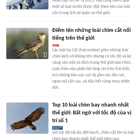
Nhân dịp Tết Ất Tỵ 2025, hãy cùng điểm qua
một số loại vũ khí được đặt theo tên của loài
rắn trong lịch sử quân sự thế giới.
Điểm tên những loài chim cắt nổi
tiếng trên thế giới
Các loài họ Cắt (Falconidae) gồm những loài
chim kích cỡ không lớn nhưng có tốc độ và kỹ
năng săn mồi vô địch trong thế giới loài chim.
Loài chim này phân bố rộng rãi trên Trái Đất,
trừ những khu vực cực kỳ gần các địa cực,
ngọn núi rất cao, và hầu hết rừng mưa nhiệt
đới.
Top 10 loài chim bay nhanh nhất
thế giới: Bất ngờ với tốc độ của vị
trí số 1
Với tốc độ tối đa 389 km/h, chim cắt lớn là loài
chim bay nhanh nhất thế giới hiện nay.