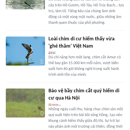
cây trên Hồ Gươm, Hồ Tây, Hồ Trúc Bạch… lưu
trú, làm tổ. Tiếng kêu của chúng làm sinh
động cả một vùng mặt nước, giữa những âm
thanh quen thuộc của phố phường.
Loài chim di cư hiếm thấy vừa
'ghé thăm' Việt Nam
Dù chỉ nặng hơn một lạng, chim cắt Amur có
thể bay gần 15.000 km mỗi năm, vượt biển
suốt hơn 60 giờ không nghỉ trong suốt hành
trình sinh tồn của mình.
Bảo vệ bầy chim cắt quý hiếm di
cư qua Hà Nội
Những ngày cuối thu, hàng chục chim săn mồi
quý xuất hiện trên bãi bồi sông Hồng, tạo nên
khung cảnh hiếm thấy giữa đô thị. Sự trở lại
này phản ánh môi trường cải thiện, đồng thời