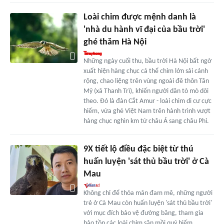
Loài chim được mệnh danh là
'nhà du hành vĩ đại của bầu trời'
ghé thăm Hà Nội
Những ngày cuối thu, bầu trời Hà Nội bất ngờ
xuất hiện hàng chục cá thể chim lớn sải cánh
rộng, chao liệng trên vùng ngoài đê thôn Tân
Mỹ (xã Thanh Trì), khiến người dân tò mò dõi
theo. Đó là đàn Cắt Amur - loài chim di cư cực
hiếm, vừa ghé Việt Nam trên hành trình vượt
hàng chục nghìn km từ châu Á sang châu Phi.
9X tiết lộ điều đặc biệt từ thú
huấn luyện 'sát thủ bầu trời' ở Cà
Mau
Không chỉ để thỏa mãn đam mê, những người
trẻ ở Cà Mau còn huấn luyện 'sát thủ bầu trời'
với mục đích bảo vệ đường băng, tham gia
bảo tồn các loài chim săn mồi quý hiếm.