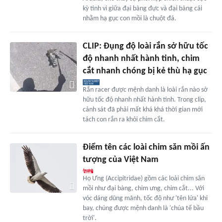
kỳ tinh vi giữa đại bàng đực và đại bàng cái
nhằm hạ gục con mồi là chuột đá.
CLIP: Đụng độ loài rắn sở hữu tốc
độ nhanh nhất hành tinh, chim
cắt nhanh chóng bị kẻ thù hạ gục
Rắn racer được mệnh danh là loài rắn nào sở
hữu tốc độ nhanh nhất hành tinh. Trong clip,
cảnh sát đã phải mất khá khá thời gian mới
tách con rắn ra khỏi chim cắt.
Điểm tên các loài chim săn mồi ấn
tượng của Việt Nam
Họ Ưng (Accipitridae) gồm các loài chim săn
mồi như đại bàng, chim ưng, chim cắt... Với
vóc dáng dũng mãnh, tốc độ như 'tên lửa' khi
bay, chúng được mệnh danh là 'chúa tể bầu
trời'.