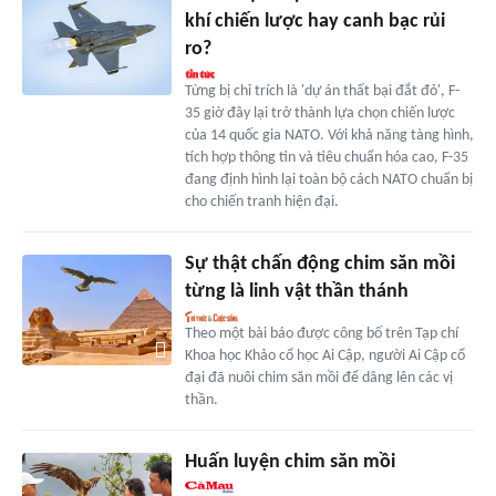
khí chiến lược hay canh bạc rủi
ro?
Từng bị chỉ trích là 'dự án thất bại đắt đỏ', F-
35 giờ đây lại trở thành lựa chọn chiến lược
của 14 quốc gia NATO. Với khả năng tàng hình,
tích hợp thông tin và tiêu chuẩn hóa cao, F-35
đang định hình lại toàn bộ cách NATO chuẩn bị
cho chiến tranh hiện đại.
Sự thật chấn động chim săn mồi
từng là linh vật thần thánh
Theo một bài báo được công bố trên Tạp chí
Khoa học Khảo cổ học Ai Cập, người Ai Cập cổ
đại đã nuôi chim săn mồi để dâng lên các vị
thần.
Huấn luyện chim săn mồi