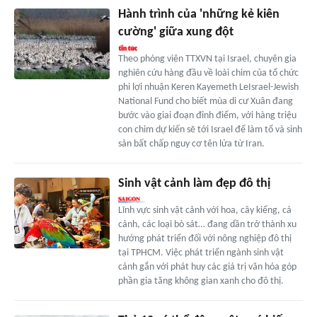
Hành trình của 'những kẻ kiên
cường' giữa xung đột
Theo phóng viên TTXVN tại Israel, chuyên gia
nghiên cứu hàng đầu về loài chim của tổ chức
phi lợi nhuận Keren Kayemeth LeIsrael-Jewish
National Fund cho biết mùa di cư Xuân đang
bước vào giai đoạn đỉnh điểm, với hàng triệu
con chim dự kiến sẽ tới Israel để làm tổ và sinh
sản bất chấp nguy cơ tên lửa từ Iran.
Sinh vật cảnh làm đẹp đô thị
Lĩnh vực sinh vật cảnh với hoa, cây kiểng, cá
cảnh, các loại bò sát… đang dần trở thành xu
hướng phát triển đối với nông nghiệp đô thị
tại TPHCM. Việc phát triển ngành sinh vật
cảnh gắn với phát huy các giá trị văn hóa góp
phần gia tăng không gian xanh cho đô thị.