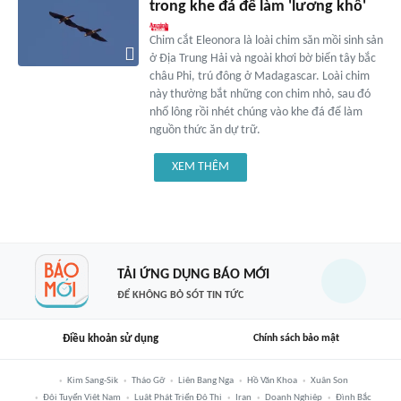
trong khe đá để làm 'lương khô'
Chim cắt Eleonora là loài chim săn mồi sinh sản
ở Địa Trung Hải và ngoài khơi bờ biển tây bắc
châu Phi, trú đông ở Madagascar. Loài chim
này thường bắt những con chim nhỏ, sau đó
nhổ lông rồi nhét chúng vào khe đá để làm
nguồn thức ăn dự trữ.
XEM THÊM
TẢI ỨNG DỤNG BÁO MỚI
ĐỂ KHÔNG BỎ SÓT TIN TỨC
Điều khoản sử dụng
Chính sách bảo mật
Kim Sang-Sik
Tháo Gỡ
Liên Bang Nga
Hồ Văn Khoa
Xuân Son
Đội Tuyển Việt Nam
Luật Phát Triển Đô Thị
Iran
Doanh Nghiệp
Đình Bắc