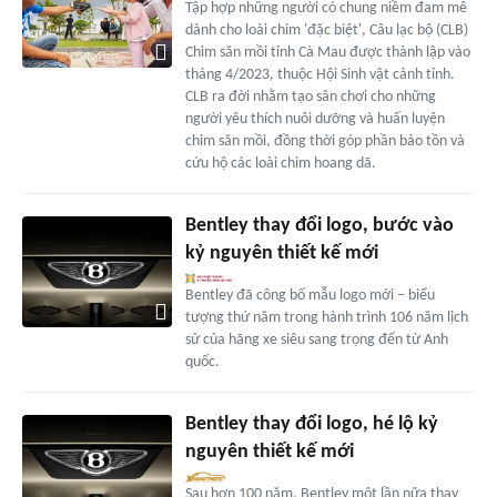
Tập hợp những người có chung niềm đam mê
dành cho loài chim 'đặc biệt', Câu lạc bộ (CLB)
Chim săn mồi tỉnh Cà Mau được thành lập vào
tháng 4/2023, thuộc Hội Sinh vật cảnh tỉnh.
CLB ra đời nhằm tạo sân chơi cho những
người yêu thích nuôi dưỡng và huấn luyện
chim săn mồi, đồng thời góp phần bảo tồn và
cứu hộ các loài chim hoang dã.
Bentley thay đổi logo, bước vào
kỷ nguyên thiết kế mới
Bentley đã công bố mẫu logo mới – biểu
tượng thứ năm trong hành trình 106 năm lịch
sử của hãng xe siêu sang trọng đến từ Anh
quốc.
Bentley thay đổi logo, hé lộ kỷ
nguyên thiết kế mới
Sau hơn 100 năm, Bentley một lần nữa thay