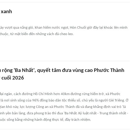
i xanh
ày vượt qua nắng gió, khan hiếm nước ngọt, Hòn Chuối giờ đây lại khoác lên mình
thuộc, từ mặt biển đến những vách đá cheo leo.
âu rộng 'Ba Nhất', quyết tâm đưa vùng cao Phước Thành
 cuối 2026
đại ngàn, cách đường Hồ Chí Minh hơn 40km đường rừng hiểm trở, xã Phước
là nơi sinh sống của 96% đồng bào dân tộc thiểu số, chủ yếu là người Gié Triêng. Ở
 gian khó này, lực lượng Công an xã Phước Thành đã và đang khẳng định vai trò 'lá
ình yên bản làng, đưa phong trào thi đua 'Ba Nhất: Kỷ luật nhất - Trung thành nhất -
cuộc sống bằng những hành động thực tế, đầy trách nhiệm.