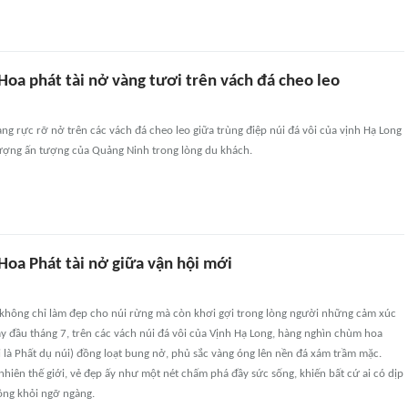
Hoa phát tài nở vàng tươi trên vách đá cheo leo
 rực rỡ nở trên các vách đá cheo leo giữa trùng điệp núi đá vôi của vịnh Hạ Long
tượng ấn tượng của Quảng Ninh trong lòng du khách.
Hoa Phát tài nở giữa vận hội mới
hông chỉ làm đẹp cho núi rừng mà còn khơi gợi trong lòng người những cảm xúc
y đầu tháng 7, trên các vách núi đá vôi của Vịnh Hạ Long, hàng nghìn chùm hoa
ọi là Phất dụ núi) đồng loạt bung nở, phủ sắc vàng óng lên nền đá xám trầm mặc.
nhiên thế giới, vẻ đẹp ấy như một nét chấm phá đầy sức sống, khiến bất cứ ai có dịp
ng khỏi ngỡ ngàng.