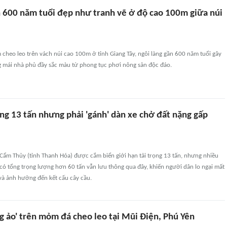
n 600 năm tuổi đẹp như tranh vẽ ở độ cao 100m giữa núi
heo leo trên vách núi cao 100m ở tỉnh Giang Tây, ngôi làng gần 600 năm tuổi gây
 mái nhà phủ đầy sắc màu từ phong tục phơi nông sản độc đáo.
ọng 13 tấn nhưng phải 'gánh' dàn xe chở đất nặng gấp
Cẩm Thủy (tỉnh Thanh Hóa) được cắm biển giới hạn tải trọng 13 tấn, nhưng nhiều
có tổng trọng lượng hơn 60 tấn vẫn lưu thông qua đây, khiến người dân lo ngại mất
và ảnh hưởng đến kết cấu cây cầu.
g ảo' trên mỏm đá cheo leo tại Mũi Điện, Phú Yên