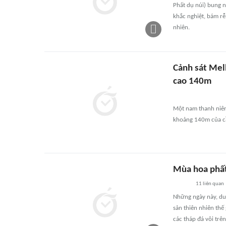
Phất dụ núi) bung n
khắc nghiệt, bám rễ
nhiên.
Cảnh sát Melb
cao 140m
Một nam thanh niên 
khoảng 140m của cầu
Mùa hoa phất
11
liên quan
Những ngày này, du
sản thiên nhiên th
các tháp đá vôi trên