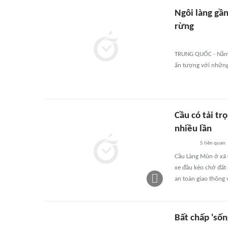
Ngôi làng gầ
rừng
TRUNG QUỐC - Nằm c
ấn tượng với những
Cầu có tải tr
nhiều lần
5
liên quan
Cầu Làng Mùn ở xã 
xe đầu kéo chở đất 
an toàn giao thông 
Bất chấp 'sốn