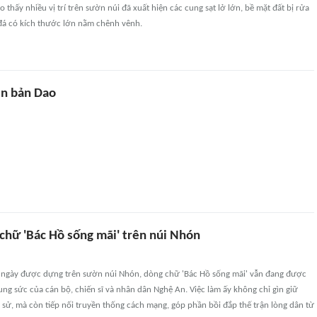
 thấy nhiều vị trí trên sườn núi đã xuất hiện các cung sạt lở lớn, bề mặt đất bị rửa
i đá có kích thước lớn nằm chênh vênh.
n bản Dao
 chữ 'Bác Hồ sống mãi' trên núi Nhón
 ngày được dựng trên sườn núi Nhón, dòng chữ 'Bác Hồ sống mãi' vẫn đang được
ng sức của cán bộ, chiến sĩ và nhân dân Nghệ An. Việc làm ấy không chỉ gìn giữ
 sử, mà còn tiếp nối truyền thống cách mạng, góp phần bồi đắp thế trận lòng dân từ