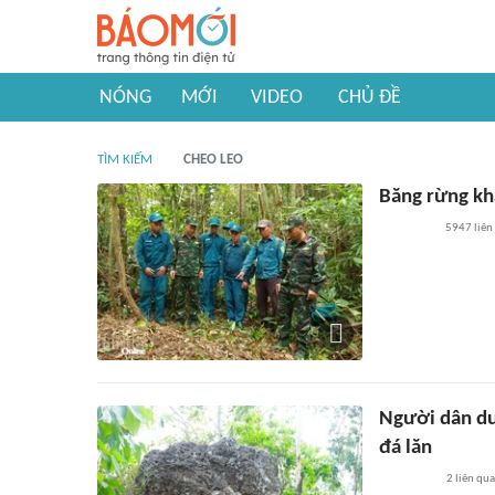
NÓNG
MỚI
VIDEO
CHỦ ĐỀ
TÌM KIẾM
CHEO LEO
Băng rừng khả
5947
liên
Người dân dư
đá lăn
2
liên qu