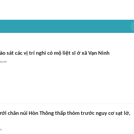
o sát các vị trí nghi có mộ liệt sĩ ở xã Vạn Ninh
 quan
ới chân núi Hòn Thông thấp thỏm trước nguy cơ sạt lở,
an