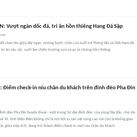
N: Vượt ngàn dốc đá, tri ân hồn thiêng Hang Đá Sập
quan
đá cheo leo giữa đại ngàn, những bước chân của tuổi trẻ Thông tấn xã Việt Nam đã
tri ân sâu sắc, sưởi ấm chiến trường xưa và an ủi những hồn thiêng.
: Điểm check-in níu chân du khách trên đỉnh đèo Pha Đin
ỉnh đèo Pha Đin huyền thoại - một trong 'tứ đại đỉnh đèo' của vùng Tây Bắc, chợ du
ài Tở, tỉnh Điện Biên không chỉ là nơi hội tụ sản vật vùng cao mà còn là không gian
ắc giữa mây trời, đang trở thành điểm check-in mới níu chân du khách.