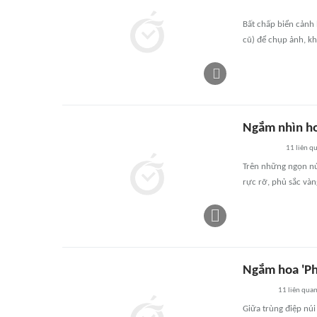
Bất chấp biển cảnh
cũ) để chụp ảnh, kh
Ngắm nhìn ho
11
liên q
Trên những ngọn núi
rực rỡ, phủ sắc vàn
Ngắm hoa 'Phá
11
liên qua
Giữa trùng điệp núi