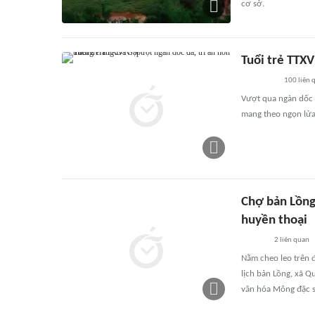
cơ sở.
Tuổi trẻ TTXV
100
liên 
Vượt qua ngàn dốc 
mang theo ngọn lửa 
Chợ bản Lồng
huyền thoại
2
liên quan
Nằm cheo leo trên đ
lịch bản Lồng, xã Qu
văn hóa Mông đặc s