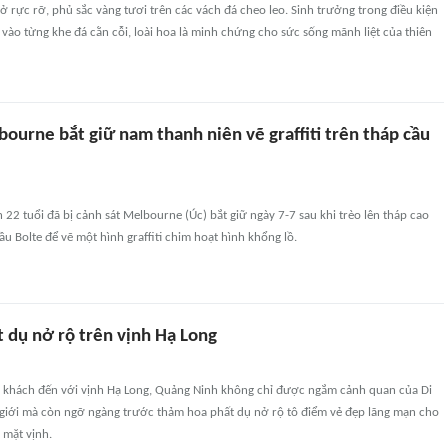
ở rực rỡ, phủ sắc vàng tươi trên các vách đá cheo leo. Sinh trưởng trong điều kiện
 vào từng khe đá cằn cỗi, loài hoa là minh chứng cho sức sống mãnh liệt của thiên
ourne bắt giữ nam thanh niên vẽ graffiti trên tháp cầu
22 tuổi đã bị cảnh sát Melbourne (Úc) bắt giữ ngày 7-7 sau khi trèo lên tháp cao
 Bolte để vẽ một hình graffiti chim hoạt hình khổng lồ.
 dụ nở rộ trên vịnh Hạ Long
 khách đến với vịnh Hạ Long, Quảng Ninh không chỉ được ngắm cảnh quan của Di
ế giới mà còn ngỡ ngàng trước thảm hoa phất dụ nở rộ tô điểm vẻ đẹp lãng mạn cho
 mặt vịnh.