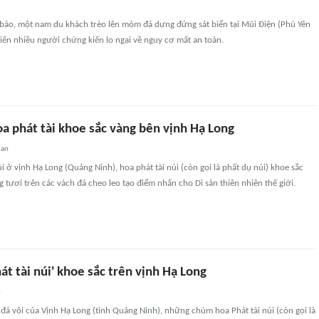
 báo, một nam du khách trèo lên mỏm đá dựng đứng sát biển tại Mũi Điện (Phú Yên
iến nhiều người chứng kiến lo ngại về nguy cơ mất an toàn.
a phát tài khoe sắc vàng bên vịnh Hạ Long
uan
 ở vịnh Hạ Long (Quảng Ninh), hoa phát tài núi (còn gọi là phất dụ núi) khoe sắc
g tươi trên các vách đá cheo leo tạo điểm nhấn cho Di sản thiên nhiên thế giới.
t tài núi' khoe sắc trên vịnh Hạ Long
n
 đá vôi của Vịnh Hạ Long (tỉnh Quảng Ninh), những chùm hoa Phát tài núi (còn gọi là