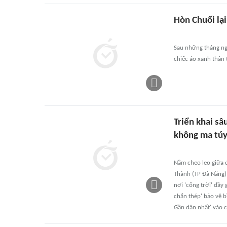
Hòn Chuối lạ
Sau những tháng ng
chiếc áo xanh thân 
Triển khai s
không ma túy
Nằm cheo leo giữa 
Thành (TP Đà Nẵng) 
nơi 'cổng trời' đầy
chắn thép' bảo vệ b
Gần dân nhất' vào 