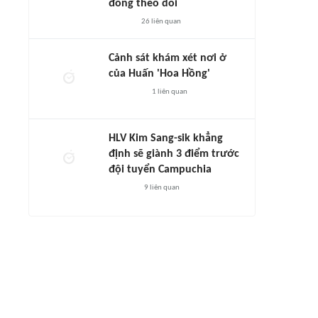
đông theo dõi
26
liên quan
Cảnh sát khám xét nơi ở
của Huấn 'Hoa Hồng'
1
liên quan
HLV Kim Sang-sik khẳng
định sẽ giành 3 điểm trước
đội tuyển Campuchia
9
liên quan