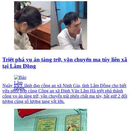
Triệt phá vụ án tàng trữ, vận chuyển ma túy liên xã
tại Lâm Đồng
Ngày 15/3, lãnh đạo công an xã Ninh Gia, tỉnh Lâm Đồng cho biết
vừa phối hợp cùng Công an xã Đinh Văn Lâm Hà triệt phá thành
công vụ án tàng trữ, vận chuyển trái phép chất ma túy, bắt giữ 2 đối
tượng cùng số lượng tang vật lớn.