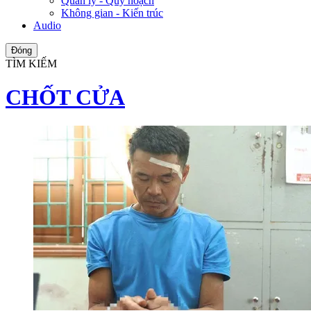
Quản lý - Quy hoạch
Không gian - Kiến trúc
Audio
Đóng
TÌM KIẾM
CHỐT CỬA