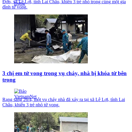
Đởn, xã Lê Lợi, tỉnh Lai Châu, khiến 3 trẻ nhỏ trong cùng một gia
đình tử vong.
3 chị em tử vong trong vụ cháy, nhà bị khóa từ bên
trong
Rạng sáng 26/4, một vụ cháy nhà đã xảy ra tại xã Lê Lợi, tỉnh Lai
Châu, khiến 3 trẻ nhỏ tử vong.