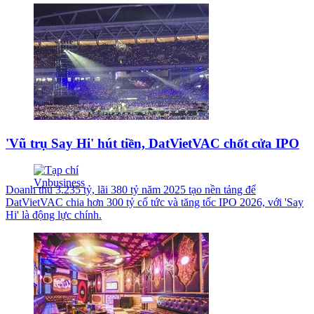
'Vũ trụ Say Hi' hút tiền, DatVietVAC chốt cửa IPO
Doanh thu 3.235 tỷ, lãi 380 tỷ năm 2025 tạo nền tảng để
DatVietVAC chia hơn 300 tỷ cổ tức và tăng tốc IPO 2026, với 'Say
Hi' là động lực chính.