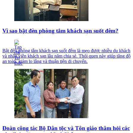
Vì sao bật đèn phòng tắm khách sạn suốt đêm?
Bật đèn phòng tắm khách sạn suốt đêm là mẹo được nhiều du khách
và nhân viên khách sạn lâu năm chia sẻ. Thói quen này giúp tăng độ
an toàn, giảm lo lắng và thuận tiện di chuyển.
Đoàn công tác Bộ Dân tộc và Tôn giáo thăm hỏi các