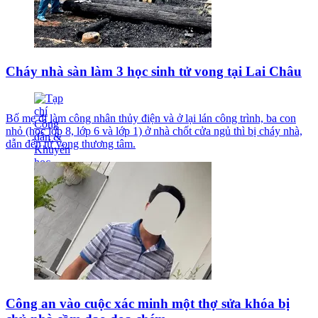
Cháy nhà sàn làm 3 học sinh tử vong tại Lai Châu
Bố mẹ đi làm công nhân thủy điện và ở lại lán công trình, ba con
nhỏ (học lớp 8, lớp 6 và lớp 1) ở nhà chốt cửa ngủ thì bị cháy nhà,
dẫn đến tử vong thương tâm.
Công an vào cuộc xác minh một thợ sửa khóa bị