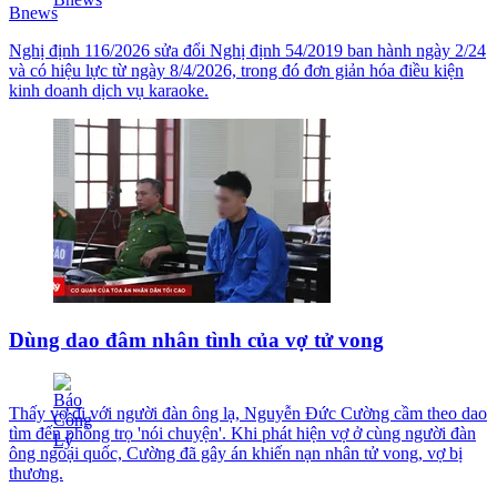
Bnews
Nghị định 116/2026 sửa đổi Nghị định 54/2019 ban hành ngày 2/24
và có hiệu lực từ ngày 8/4/2026, trong đó đơn giản hóa điều kiện
kinh doanh dịch vụ karaoke.
Dùng dao đâm nhân tình của vợ tử vong
Thấy vợ đi với người đàn ông lạ, Nguyễn Đức Cường cầm theo dao
tìm đến phòng trọ 'nói chuyện'. Khi phát hiện vợ ở cùng người đàn
ông ngoại quốc, Cường đã gây án khiến nạn nhân tử vong, vợ bị
thương.