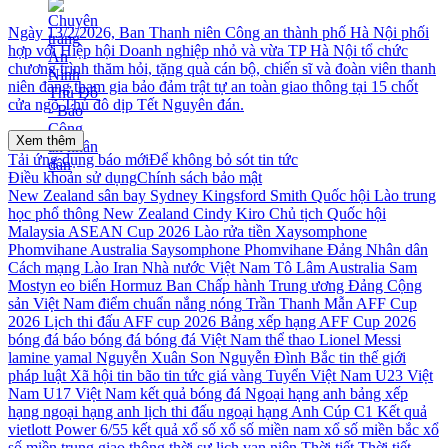
Ngày 13/2/2026, Ban Thanh niên Công an thành phố Hà Nội phối
hợp với Hiệp hội Doanh nghiệp nhỏ và vừa TP Hà Nội tổ chức
chương trình thăm hỏi, tặng quà cán bộ, chiến sĩ và đoàn viên thanh
niên đang tham gia bảo đảm trật tự an toàn giao thông tại 15 chốt
cửa ngõ Thủ đô dịp Tết Nguyên đán.
Xem thêm
Tải ứng dụng báo mới
Để không bỏ sót tin tức
Điều khoản sử dụng
Chính sách bảo mật
New Zealand
sân bay Sydney Kingsford Smith
Quốc hội Lào
trung
học phổ thông
New Zealand Cindy Kiro
Chủ tịch Quốc hội
Malaysia
ASEAN Cup 2026
Lào
rửa tiền
Xaysomphone
Phomvihane
Australia
Saysomphone Phomvihane
Đảng Nhân dân
Cách mạng Lào
Iran
Nhà nước Việt Nam
Tô Lâm
Australia Sam
Mostyn
eo biển Hormuz
Ban Chấp hành Trung ương Đảng Cộng
sản Việt Nam
điểm chuẩn
nắng nóng
Trần Thanh Mẫn
AFF Cup
2026
Lịch thi đấu AFF cup 2026
Bảng xếp hạng AFF Cup 2026
bóng đá
báo bóng đá
bóng đá Việt Nam
thể thao
Lionel Messi
lamine yamal
Nguyễn Xuân Son
Nguyễn Đình Bắc
tin thế giới
pháp luật
Xã hội
tin bão
tin tức
giá vàng
Tuyển Việt Nam
U23 Việt
Nam
U17 Việt Nam
kết quả bóng đá
Ngoại hạng anh
bảng xếp
hạng ngoại hạng anh
lịch thi đấu ngoại hạng Anh
Cúp C1
Kết quả
vietlott Power 6/55
kết quả xổ số
xổ số miền nam
xổ số miền bắc
xổ
số miền trung
giao thông
thời sự
lịch vạn niên
Thời tiết
Thời tiết