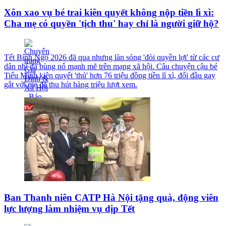
Xôn xao vụ bé trai kiên quyết không nộp tiền lì xì:
Cha mẹ có quyền 'tịch thu' hay chỉ là người giữ hộ?
Tết Bính Ngọ 2026 đã qua nhưng làn sóng 'đòi quyền lợi' từ các cư
dân nhí đã bùng nổ mạnh mẽ trên mạng xã hội. Câu chuyện cậu bé
Tiểu Minh kiên quyết 'thủ' hơn 76 triệu đồng tiền lì xì, đối đầu gay
gắt với mẹ đã thu hút hàng triệu lượt xem.
Ban Thanh niên CATP Hà Nội tặng quà, động viên
lực lượng làm nhiệm vụ dịp Tết