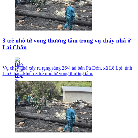
3 trẻ nhỏ tử vong thương tâm trong vụ cháy nhà ở
Lai Châu
Vụ cháy nhà xảy ra rạng sáng 26/4 tại bản Pá Đởn, xã Lê Lợi, tỉnh
Lai Châu, khiến 3 trẻ nhỏ tử vong thương tâm.