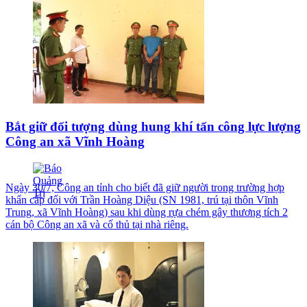
Bắt giữ đối tượng dùng hung khí tấn công lực lượng
Công an xã Vĩnh Hoàng
Ngày 30/7, Công an tỉnh cho biết đã giữ người trong trường hợp
khẩn cấp đối với Trần Hoàng Diệu (SN 1981, trú tại thôn Vĩnh
Trung, xã Vĩnh Hoàng) sau khi dùng rựa chém gây thương tích 2
cán bộ Công an xã và cố thủ tại nhà riêng.