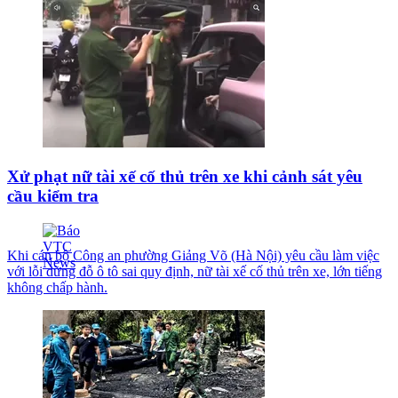
Xử phạt nữ tài xế cố thủ trên xe khi cảnh sát yêu
cầu kiểm tra
Khi cán bộ Công an phường Giảng Võ (Hà Nội) yêu cầu làm việc
với lỗi dừng đỗ ô tô sai quy định, nữ tài xế cố thủ trên xe, lớn tiếng
không chấp hành.