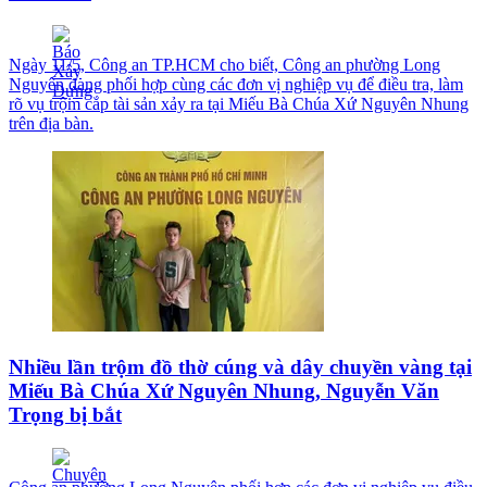
Ngày 11/5, Công an TP.HCM cho biết, Công an phường Long
Nguyên đang phối hợp cùng các đơn vị nghiệp vụ để điều tra, làm
rõ vụ trộm cắp tài sản xảy ra tại Miếu Bà Chúa Xứ Nguyên Nhung
trên địa bàn.
Nhiều lần trộm đồ thờ cúng và dây chuyền vàng tại
Miếu Bà Chúa Xứ Nguyên Nhung, Nguyễn Văn
Trọng bị bắt