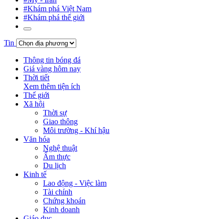
#Khám phá Việt Nam
#Khám phá thế giới
Tin
Thông tin bóng đá
Giá vàng hôm nay
Thời tiết
Xem thêm tiện ích
Thế giới
Xã hội
Thời sự
Giao thông
Môi trường - Khí hậu
Văn hóa
Nghệ thuật
Ẩm thực
Du lịch
Kinh tế
Lao động - Việc làm
Tài chính
Chứng khoán
Kinh doanh
Giáo dục