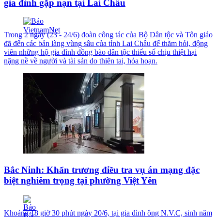
gia đình gặp nạn tại Lai Châu
Trong 2 ngày (23 - 24/6) đoàn công tác của Bộ Dân tộc và Tôn giáo
đã đến các bản làng vùng sâu của tỉnh Lai Châu để thăm hỏi, động
viên những hộ gia đình đồng bào dân tộc thiểu số chịu thiệt hại
nặng nề về người và tài sản do thiên tai, hỏa hoạn.
Bắc Ninh: Khẩn trương điều tra vụ án mạng đặc
biệt nghiêm trọng tại phường Việt Yên
Khoảng 18 giờ 30 phút ngày 20/6, tại gia đình ông N.V.C, sinh năm