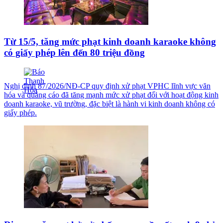
Từ 15/5, tăng mức phạt kinh doanh karaoke không
có giấy phép lên đến 80 triệu đồng
Nghị định 87/2026/NĐ-CP quy định xử phạt VPHC lĩnh vực văn
hóa và quảng cáo đã tăng mạnh mức xử phạt đối với hoạt động kinh
doanh karaoke, vũ trường, đặc biệt là hành vi kinh doanh không có
giấy phép.