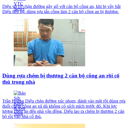
Diệu vô cớ chặn đường gây gổ với cán bộ công an, khi bị vây bắt
Diệu tiếp tục dùng rựa tấn công làm 2 cán bộ công an bị thương.
Dùng rựa chém bị thương 2 cán bộ công an rồi cố
thủ trong nhà
Trần Hoàng Diệu chặn đường xúc phạm, đánh vào mặt rồi dùng rựa
đuổi chém công an xã dù không có xích mích trước đó. Khi lực
lượng công an đến nhà vận động, Diệu lao ra chém bị thương 2 cán
bộ rồi vào nhà cố thủ.