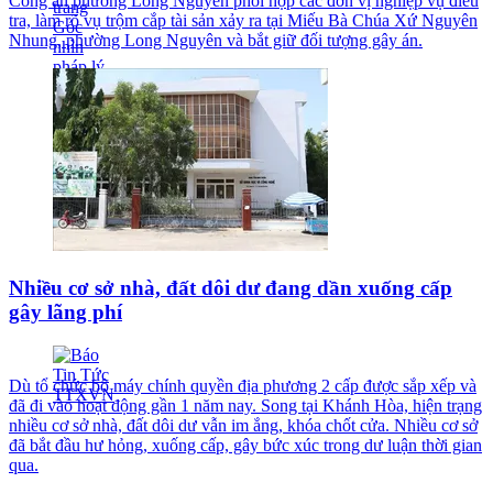
Công an phường Long Nguyên phối hợp các đơn vị nghiệp vụ điều
tra, làm rõ vụ trộm cắp tài sản xảy ra tại Miếu Bà Chúa Xứ Nguyên
Nhung, phường Long Nguyên và bắt giữ đối tượng gây án.
Nhiều cơ sở nhà, đất dôi dư đang dần xuống cấp
gây lãng phí
Dù tổ chức bộ máy chính quyền địa phương 2 cấp được sắp xếp và
đã đi vào hoạt động gần 1 năm nay. Song tại Khánh Hòa, hiện trạng
nhiều cơ sở nhà, đất dôi dư vẫn im ắng, khóa chốt cửa. Nhiều cơ sở
đã bắt đầu hư hỏng, xuống cấp, gây bức xúc trong dư luận thời gian
qua.