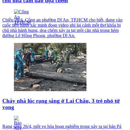
chủ nhà cầm dao dọa chém
Chiều 26/4, Công an phường Dĩ An, TP.HCM cho biết, đang vào
cuộc tiến hành xác minh đoạn video ghi lại cảnh một thợ khóa bị
chủ nhà hành hung, dọa chém xảy ra tại một căn nhà trong hẻm
đường Lê Hồng Phong, phường Dĩ An.
Cháy nhà lúc rạng sáng ở Lai Châu, 3 trẻ nhỏ tử
vong
Rạng sáng 26/4, một vụ hỏa hoạn nghiêm trọng xảy ra tại bản Pá