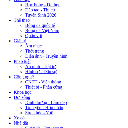
Học bổng - Du học
Đào tạo - Thi cử
Tuyển Sinh 2026
Thể thao
Bóng đá quốc tế
Bóng đá Việt Nam
Quần vợt
Giải trí
Âm nhạc
Thời trang
Điện ảnh - Truyền hình
Pháp luật
An ninh - Trật tự
Hình sự - Dân sự
Công nghệ
CNTT - Viễn thông
Thiết bị - Phần cứng
Khoa học
Đời sống
Dinh dưỡng - Làm đẹp
Tình yêu - Hôn nhân
Sức khỏe - Y tế
Xe cộ
Nhà đất