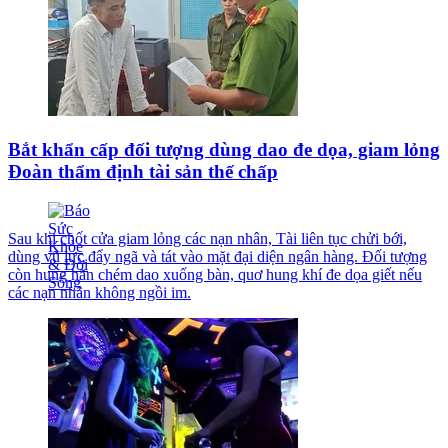
Bắt khẩn cấp đối tượng dùng dao đe dọa, giam lỏng
Đoàn thẩm định tài sản thế chấp
Sau khi chốt cửa giam lỏng các nạn nhân, Tài liên tục chửi bới,
dùng vũ lực đẩy ngã và tát vào mặt đại diện ngân hàng. Đối tượng
còn hung hãn chém dao xuống bàn, quơ hung khí đe dọa giết nếu
các nạn nhân không ngồi im.