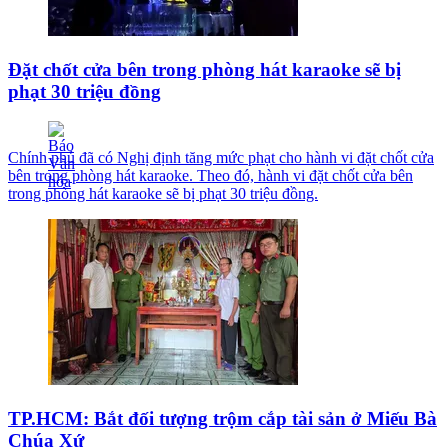
Đặt chốt cửa bên trong phòng hát karaoke sẽ bị
phạt 30 triệu đồng
Chính phủ đã có Nghị định tăng mức phạt cho hành vi đặt chốt cửa
bên trong phòng hát karaoke. Theo đó, hành vi đặt chốt cửa bên
trong phòng hát karaoke sẽ bị phạt 30 triệu đồng.
TP.HCM: Bắt đối tượng trộm cắp tài sản ở Miếu Bà
Chúa Xứ