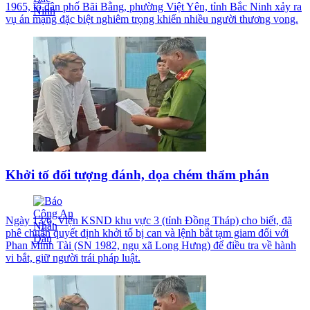
1965, tổ dân phố Bãi Bằng, phường Việt Yên, tỉnh Bắc Ninh xảy ra
vụ án mạng đặc biệt nghiêm trọng khiến nhiều người thương vong.
Khởi tố đối tượng đánh, dọa chém thẩm phán
Ngày 13/6, Viện KSND khu vực 3 (tỉnh Đồng Tháp) cho biết, đã
phê chuẩn quyết định khởi tố bị can và lệnh bắt tạm giam đối với
Phan Minh Tài (SN 1982, ngụ xã Long Hưng) để điều tra về hành
vi bắt, giữ người trái pháp luật.