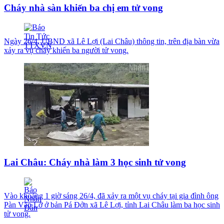
Cháy nhà sàn khiến ba chị em tử vong
Ngày 26/4, UBND xã Lê Lợi (Lai Châu) thông tin, trên địa bàn vừa
xảy ra vụ cháy khiến ba người tử vong.
Lai Châu: Cháy nhà làm 3 học sinh tử vong
Vào khoảng 1 giờ sáng 26/4, đã xảy ra một vụ cháy tại gia đình ông
Pàn Văn Lở ở bản Pá Đởn xã Lê Lợi, tỉnh Lai Châu làm ba học sinh
tử vong.