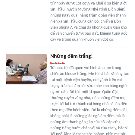
trình xây dựng Cột cờ A Pa Chải ở xã biên giới
Sín Thầu, huyện Mường Nhé (tỉnh Điện Biên),
những ngày qua, hàng trăm đoàn viên thanh
niên xã Sín Thầu cùng cán bộ, chiến sĩ Đồn
Biên phòng A Pa Chải đã không quản gian khó
để vận chuyển từng bao đất, khiêng từng gốc
cây về trồng quanh khuôn viên Cột cờ.
Những đêm trắng!
Từ nhỏ, tôi đã quen với hình ảnh mẹ trong
chiếc áo blouse trắng. Mẹ tôi là bác sĩ công tác
tại một bệnh viện huyện, nơi gánh trên vai
trọng trách chăm sóc sức khỏe cho hàng nghìn
người dân. Bố tôi, một sĩ quan Quân đội,
thường xuyên vắng nhà, nên những đêm mẹ
trực, tôi lại trở thành cái bóng nhỏ bé lẽo đẽo
theo mẹ đến bệnh viện. Đó là những đêm dài,
không phải là những giấc ngủ êm đềm mà là
những âm thanh gấp gáp của còi cấp cứu,
những tiếng bước chân vội vã của các y, bác sĩ.
Tôi ngồi lặng lẽ trong góc phòng, nhìn mẹ tất