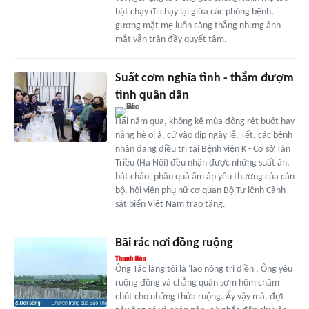
bật chạy đi chạy lại giữa các phòng bệnh,
gương mặt mẹ luôn căng thẳng nhưng ánh
mắt vẫn tràn đầy quyết tâm.
Suất cơm nghĩa tình - thắm đượm
tình quân dân
Hai năm qua, không kể mùa đông rét buốt hay
nắng hè oi ả, cứ vào dịp ngày lễ, Tết, các bệnh
nhân đang điều trị tại Bệnh viện K - Cơ sở Tân
Triều (Hà Nội) đều nhận được những suất ăn,
bát cháo, phần quà ấm áp yêu thương của cán
bộ, hội viên phụ nữ cơ quan Bộ Tư lệnh Cảnh
sát biển Việt Nam trao tặng.
Bãi rác nơi đồng ruộng
Ông Tác làng tôi là 'lão nông tri điền'. Ông yêu
ruộng đồng và chẳng quản sớm hôm chăm
chút cho những thửa ruộng. Ấy vậy mà, đợt