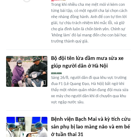
Trong khi nhiều cha mẹ mệt mỏi vì kèm con
từng bài tập, có một người cha lại chọn cách
nhẹ nhàng đồng hành. Anh để con tự tìm lời
giải, tự chịu trách nhiệm khi mắc lỗi, và giữ
cho gia đình luôn là chốn bình yên. Chính sự
'không làm' đó lại mang đến cho con bài học
trưởng thành quý giá.
Bộ đội tên lửa dầm mưa sửa xe
giúp người dân ở Hà Nội
Sáng 26/8, người dân đi qua khu vực trường
đua F1 (Lê Quang Đạo, Hà Nội) bất ngờ khi
thấy một nhóm quân nhân đang đội mưa sửa
xe máy cho người dân khi di chuyển qua khu
vực ngập nước sâu.
Bệnh viện Bạch Mai và kỳ tích cứu
sản phụ bị lao màng não và em bé
ở tuần thai 31