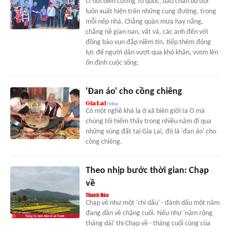
Ở nơi biên cương Tổ quốc, dấu chân bộ đội
luôn xuất hiện trên những cung đường, trong
mỗi nếp nhà. Chẳng quản mưa hay nắng,
chẳng nề gian nan, vất vả, các anh đến với
đồng bào vun đắp niềm tin, tiếp thêm động
lực để người dân vượt qua khó khăn, vươn lên
ổn định cuộc sống.
'Đan áo' cho cồng chiêng
Có một nghề khá lạ ở xã biên giới Ia O mà
chúng tôi hiếm thấy trong nhiều năm đi qua
những vùng đất tại Gia Lai, đó là 'đan áo' cho
cồng chiêng.
Theo nhịp bước thời gian: Chạp
về
Chạp về như một 'chỉ dấu' - đánh dấu một năm
đang dần về chặng cuối. Nếu như 'năm rộng
tháng dài' thì Chạp về - tháng cuối cùng của