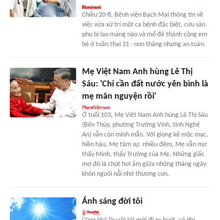
Chiều 20-8, Bệnh viện Bạch Mai thông tin về
việc vừa xử trí một ca bệnh đặc biệt, cứu sản
phụ bị lao màng não và mổ đẻ thành công em
bé ở tuần thai 31 - non tháng nhưng an toàn.
Mẹ Việt Nam Anh hùng Lê Thị
Sáu: 'Chỉ cần đất nước yên bình là
mẹ mãn nguyện rồi'
Ở tuổi 103, Mẹ Việt Nam Anh hùng Lê Thị Sáu
(Bến Thủy, phường Trường Vinh, tỉnh Nghệ
An) vẫn còn minh mẫn. Với giọng kể mộc mạc,
hiền hậu, Mẹ tâm sự, nhiều đêm, Mẹ vẫn mơ
thấy Minh, thấy Trường của Mẹ. Những giấc
mơ đó là chút hơi ấm giữa những tháng ngày
khôn nguôi nỗi nhớ thương con.
Ánh sáng đời tôi