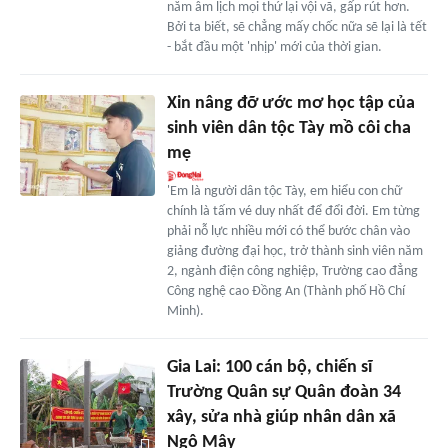
năm âm lịch mọi thứ lại vội vã, gấp rút hơn.
Bởi ta biết, sẽ chẳng mấy chốc nữa sẽ lại là tết
- bắt đầu một 'nhịp' mới của thời gian.
Xin nâng đỡ ước mơ học tập của
sinh viên dân tộc Tày mồ côi cha
mẹ
'Em là người dân tộc Tày, em hiểu con chữ
chính là tấm vé duy nhất để đổi đời. Em từng
phải nỗ lực nhiều mới có thể bước chân vào
giảng đường đại học, trở thành sinh viên năm
2, ngành điện công nghiệp, Trường cao đẳng
Công nghệ cao Đồng An (Thành phố Hồ Chí
Minh).
Gia Lai: 100 cán bộ, chiến sĩ
Trường Quân sự Quân đoàn 34
xây, sửa nhà giúp nhân dân xã
Ngô Mây