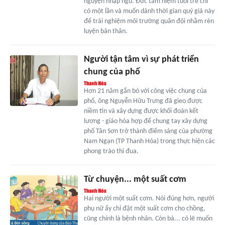
nguyện nhập ngũ. Đức tâm niệm tuổi trẻ chỉ
có một lần và muốn dành thời gian quý giá này
để trải nghiệm môi trường quân đội nhằm rèn
luyện bản thân.
Người tận tâm vì sự phát triển
chung của phố
Hơn 21 năm gắn bó với công việc chung của
phố, ông Nguyễn Hữu Trưng đã gieo được
niềm tin và xây dựng được khối đoàn kết
lương - giáo hòa hợp để chung tay xây dựng
phố Tân Sơn trở thành điểm sáng của phường
Nam Ngạn (TP Thanh Hóa) trong thực hiện các
phong trào thi đua.
Từ chuyện... một suất cơm
Hai người một suất cơm. Nói đúng hơn, người
phụ nữ ấy chỉ đặt một suất cơm cho chồng,
cũng chính là bệnh nhân. Còn bà... có lẽ muốn