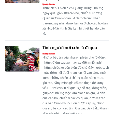
Thực hiện 'Chiến dịch Quang Trung', những
ngày qua, gần 100 cán bộ, chiến sĩ Trường
Quân sự Quân đoàn 34 đã tích cực, khẩn
trương xây nhà, dựng lại nơi ở cho các hộ dân
xã Ngô Mây (tỉnh Gia Lai) bị thiệt hại do bão
lũ.
Tình người nơi cơn lũ đi qua
Những bếp ăn, gian hàng, phiên chợ '0 đồng';
những điểm sửa xe máy, xe điện miễn phí;
những chiếc xe bồn biển đỏ chở đầy nước sạch
ngày đêm nối đuôi nhau len lỏi vào từng ngõ
xóm; những chiến sĩ chẳng quản nắng mưa,
gió rét, căng mình gia cố các đoạn đê xung
yếu... Nơi cơn lũ đi qua, sự hỗ trợ, động viên,
giúp đỡ, những việc làm trách nhiệm, vì dân
của cán bộ, chiến sĩ các cơ quan, đơn vị trên
địa bàn Quân khu 5 luôn được cấp ủy, chính
quyền, bà con các tỉnh Gia Lai, Đắk Lắk, Khánh
Hòa ghi nhận, đánh giá cao.