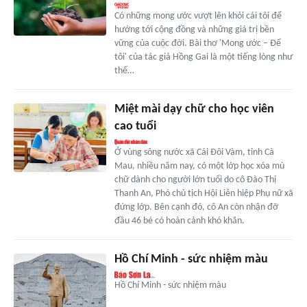
Có những mong ước vượt lên khỏi cái tôi để
hướng tới cộng đồng và những giá trị bền
vững của cuộc đời. Bài thơ 'Mong ước – Để
tôi' của tác giả Hồng Gai là một tiếng lòng như
thế…
Miệt mài dạy chữ cho học viên
cao tuổi
Ở vùng sông nước xã Cái Đôi Vàm, tỉnh Cà
Mau, nhiều năm nay, có một lớp học xóa mù
chữ dành cho người lớn tuổi do cô Đào Thị
Thanh An, Phó chủ tịch Hội Liên hiệp Phụ nữ xã
đứng lớp. Bên cạnh đó, cô An còn nhận đỡ
đầu 46 bé có hoàn cảnh khó khăn.
Hồ Chí Minh - sức nhiệm màu
Hồ Chí Minh - sức nhiệm màu