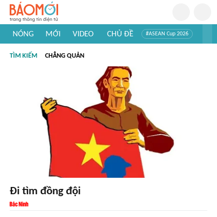
NÓNG
MỚI
VIDEO
CHỦ ĐỀ
#ASEAN Cup 2026
#Tuyển sinh đại học 2026
#Trí tuệ nhân tạo
#Mỹ - Iran
TÌM KIẾM
CHẲNG QUẢN
#Khám phá Việt Nam
#Khám phá thế giới
Đi tìm đồng đội