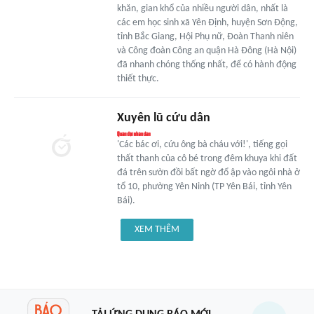
khăn, gian khổ của nhiều người dân, nhất là
các em học sinh xã Yên Định, huyện Sơn Động,
tỉnh Bắc Giang, Hội Phụ nữ, Đoàn Thanh niên
và Công đoàn Công an quận Hà Đông (Hà Nội)
đã nhanh chóng thống nhất, để có hành động
thiết thực.
Xuyên lũ cứu dân
'Các bác ơi, cứu ông bà cháu với!', tiếng gọi
thất thanh của cô bé trong đêm khuya khi đất
đá trên sườn đồi bất ngờ đổ ập vào ngôi nhà ở
tổ 10, phường Yên Ninh (TP Yên Bái, tỉnh Yên
Bái).
XEM THÊM