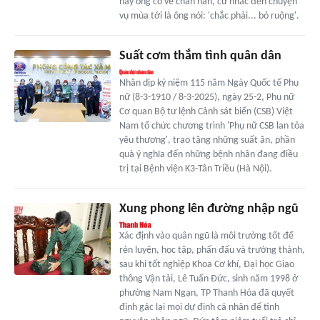
này ông có vẻ chán nản, cứ nhắc đến chuyện
vụ mùa tới là ông nói: 'chắc phải... bỏ ruộng'.
Suất cơm thắm tình quân dân
Nhân dịp kỷ niệm 115 năm Ngày Quốc tế Phụ
nữ (8-3-1910 / 8-3-2025), ngày 25-2, Phụ nữ
Cơ quan Bộ tư lệnh Cảnh sát biển (CSB) Việt
Nam tổ chức chương trình 'Phụ nữ CSB lan tỏa
yêu thương', trao tặng những suất ăn, phần
quà ý nghĩa đến những bệnh nhân đang điều
trị tại Bệnh viện K3-Tân Triều (Hà Nội).
Xung phong lên đường nhập ngũ
Xác định vào quân ngũ là môi trường tốt để
rèn luyện, học tập, phấn đấu và trưởng thành,
sau khi tốt nghiệp Khoa Cơ khí, Đại học Giao
thông Vận tải, Lê Tuấn Đức, sinh năm 1998 ở
phường Nam Ngạn, TP Thanh Hóa đã quyết
định gác lại mọi dự định cá nhân để tình