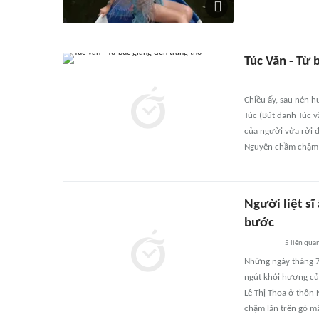
Túc Văn - Từ 
Chiều ấy, sau nén h
Túc (Bút danh Túc v
của người vừa rời đ
Nguyên chầm chậm 
Người liệt sĩ
bước
5
liên qua
Những ngày tháng 7
ngút khói hương của
Lê Thị Thoa ở thôn
chậm lăn trên gò m