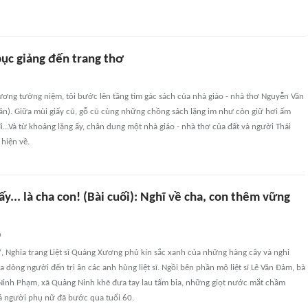
bục giảng đến trang thơ
ương tưởng niệm, tôi bước lên tầng tìm gác sách của nhà giáo - nhà thơ Nguyễn Văn
ăn). Giữa mùi giấy cũ, gỗ cũ cùng những chồng sách lặng im như còn giữ hơi ấm
i...Và từ khoảng lặng ấy, chân dung một nhà giáo - nhà thơ của đất và người Thái
hiện về.
 ấy... là cha con! (Bài cuối): Nghĩ về cha, con thêm vững
n
, Nghĩa trang Liệt sĩ Quảng Xương phủ kín sắc xanh của những hàng cây và nghi
 dòng người đến tri ân các anh hùng liệt sĩ. Ngồi bên phần mộ liệt sĩ Lê Văn Đảm, bà
 Ninh Phạm, xã Quảng Ninh khẽ đưa tay lau tấm bia, những giọt nước mắt chầm
á người phụ nữ đã bước qua tuổi 60.