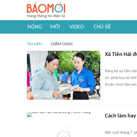
NÓNG
MỚI
VIDEO
CHỦ ĐỀ
TÌM KIẾM
CHẦM CHẬM
Xã Tiên Hải 
Đảng bộ xã Tiên Hải
sở, phát huy lợi thế
thuận, khơi dậy sức
Cách làm ha
Đến cuối tháng 7,