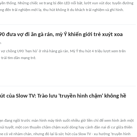
ruyền thống. Những chiếc xe trang bị đèn LED nổi bật, lướt vun vút dọc tuyến đường
g đến trải nghiệm mới lạ, thu hút không ít du khách trải nghiệm và ghi hình.
90 đưa vợ đi ăn gà rán, mỳ Ý khiến giới trẻ xuýt xoa
n
ặp vợ chồng U90 'hẹn hò' ở nhà hàng gà rán, Mỳ Ý thu hút 4 triệu lượt xem trên
 trái tim dân mạng trẻ.
út của Slow TV: Trào lưu 'truyền hình chậm' không hề
n đang ngồi trước màn hình máy tính suốt nhiều giờ liền chỉ để xem hình ảnh một
núi tuyết, một con thuyền chầm chậm xuôi dòng hay cảnh đàn nai di cư giữa thiên
e có vẻ nhàm chán, nhưng đó lại là sức hút của Slow TV - xu hướng 'truyền hình