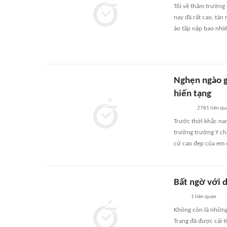
Tôi về thăm trường
nay đã rất cao, tán
ào tấp nập bao nhiê
Nghẹn ngào g
hiến tạng
2781
liên qu
Trước thời khắc na
trưởng trường Y chầ
cử cao đẹp của em 
Bất ngờ với d
1
liên quan
Không còn là những
Trang đã được cải 