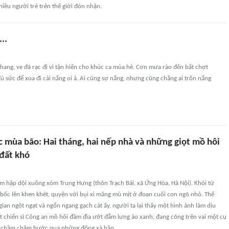
iều người trẻ trên thế giới đón nhận.
..
hang, ve đã rạc đi vì tận hiến cho khúc ca mùa hè. Cơn mưa rào đến bất chợt
sức để xua đi cái nắng oi ả. Ai cũng sợ nắng, nhưng cũng chẳng ai trốn nắng
c mùa bão: Hai tháng, hai nếp nhà và những giọt mồ hôi
 đất khó
m hập dội xuống xóm Trung Hưng (thôn Trạch Bái, xã Ứng Hòa, Hà Nội). Khói từ
bốc lên khen khét, quyện với bụi xi măng mù mịt ở đoạn cuối con ngõ nhỏ. Thế
ian ngột ngạt và ngổn ngang gạch cát ấy, người ta lại thấy một hình ảnh làm dịu
t chiến sĩ Công an mồ hôi đầm đìa ướt đẫm lưng áo xanh, đang cõng trên vai một cụ
 chầm chậm bước qua những đống xà bần...