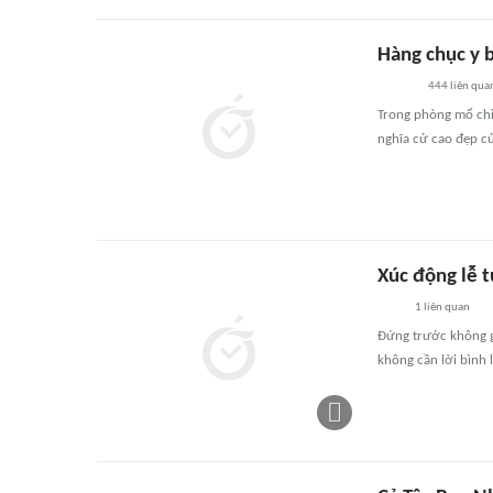
Hàng chục y b
444
liên qua
Trong phòng mổ chỉ 
nghĩa cử cao đẹp củ
Xúc động lễ 
1
liên quan
Đứng trước không g
không cần lời bình l