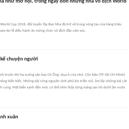
ha như mở hội, trong ngày đón những nhà vô địch World
World Cup 2026, đội tuyển Tây Ban Nha đã trở về trong vòng tay của hàng triệu
am dự lễ diễu hành ăn mừng chức vô địch đầy cảm xúc.
 kể chuyện người
nh trước khi hạ xuống sân bay Cỏ Ống. Qua ô cửa nhỏ, Côn Đảo (TP. Hồ Chí Minh)
ông biển biếc. Những dải rừng nguyên sinh phủ kín triền núi, ôm lấy những bãi cát
nh cung. Mặt biển xanh đến mức có thể nhìn thấy từng mảng san hô dưới làn nước
anh xuân