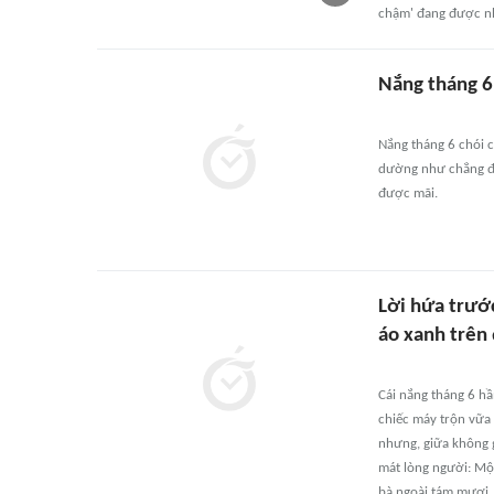
chậm' đang được nh
Nắng tháng 6.
Nắng tháng 6 chói c
dường như chẳng đủ 
được mãi.
Lời hứa trướ
áo xanh trên
Cái nắng tháng 6 hầ
chiếc máy trộn vữa 
nhưng, giữa không g
mát lòng người: Mộ
bà ngoài tám mươi,