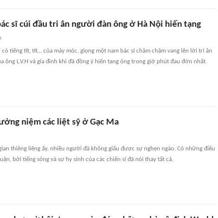
ác sĩ cúi đầu tri ân người đàn ông ở Hà Nội hiến tạng
n
có tiếng tít, tít... của máy móc, giọng một nam bác sĩ chầm chậm vang lên lời tri ân
a ông L.V.H và gia đình khi đã đồng ý hiến tạng ông trong giờ phút đau đớn nhất.
tưởng niệm các liệt sỹ ở Gạc Ma
ian thiêng liêng ấy, nhiều người đã không giấu được sự nghẹn ngào. Có những điều
uận, bởi tiếng sóng và sự hy sinh của các chiến sĩ đã nói thay tất cả.