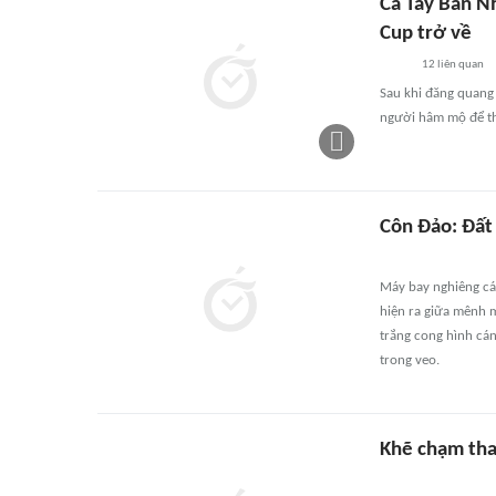
Cả Tây Ban N
Cup trở về
12
liên quan
Sau khi đăng quang 
người hâm mộ để th
Côn Đảo: Đất
Máy bay nghiêng cá
hiện ra giữa mênh m
trắng cong hình cá
trong veo.
Khẽ chạm th