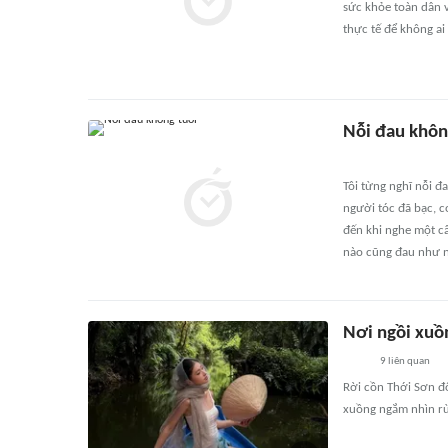
sức khỏe toàn dân v
thực tế để không ai
Nỗi đau khôn
Tôi từng nghĩ nỗi 
người tóc đã bạc, c
đến khi nghe một câ
nào cũng đau như nh
Nơi ngồi xuồn
9
liên quan
Rời cồn Thới Sơn đ
xuồng ngắm nhìn rừ