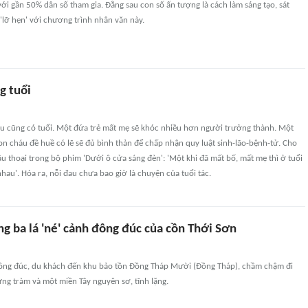
ới gần 50% dân số tham gia. Đằng sau con số ấn tượng là cách làm sáng tạo, sát
 'lỡ hẹn' với chương trình nhân văn này.
g tuổi
đau cũng có tuổi. Một đứa trẻ mất mẹ sẽ khóc nhiều hơn người trưởng thành. Một
on cháu đề huề có lẽ sẽ đủ bình thản để chấp nhận quy luật sinh-lão-bệnh-tử. Cho
u thoại trong bộ phim 'Dưới ô cửa sáng đèn': 'Một khi đã mất bố, mất mẹ thì ở tuổi
au'. Hóa ra, nỗi đau chưa bao giờ là chuyện của tuổi tác.
g ba lá 'né' cảnh đông đúc của cồn Thới Sơn
ông đúc, du khách đến khu bảo tồn Đồng Tháp Mười (Đồng Tháp), chầm chậm đi
ng tràm và một miền Tây nguyên sơ, tĩnh lặng.