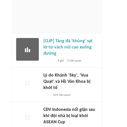
[CLIP] Tảng đá 'khủng' sạt
lở từ vách núi cao xuống
đường
9 giờ
5
liên quan
Lý do Khánh 'Sky', 'Vua
Quạt' và Hồ Văn Khoa bị
khởi tố
104
liên quan
CĐV Indonesia nổi giận sau
khi đội nhà bị loại khỏi
ASEAN Cup