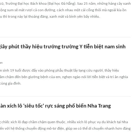
 cũ, Trường Đại học Bách khoa (Đại học Đà Nẵng). Sau 25 năm, những hàng cây xanh
 rộng sum sê mát rượi cả con đường, cách nhau một cái cổng thôi mà ngoài kia ồn
u thì trong này lại thoáng đãng, xanh mát và bình yên bấy nhiêu.
iây phút thầy hiệu trưởng trường Y tiễn biệt nam sinh
an
m sinh 19 tuổi được đẩy vào phòng phẫu thuật lấy tạng cứu người, thầy hiệu
m chậm đến bên giường bệnh của em, nghẹn ngào nói lời tiễn biệt và tri ân nghĩa
cùng gia đình.
àn xích lô 'siêu tốc' rực sáng phố biển Nha Trang
 chiếc xích lô đạp chầm chậm quen thuộc, nhiều xích lô phục vụ du khách tại Nha
tiến với hệ thống chuyển động mô-tơ điện, giúp xe có thể di chuyển nhanh hơn đáng