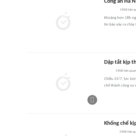
Công an Hà N
1908
liên 
Khoảng hơn 18h ngà
tin báo xảy ra cháy
Dập tắt kịp t
1908
liên qua
Chiều 25/7, lực lư
chế thành công vụ 
Khống chế kịp
1908
liên q