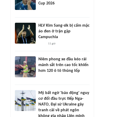
Cup 2026
HLV Kim Sang-sik bị cấm mặc
áo đen ở trận gặp
Campuchia
11 giờ
Niêm phong xe đầu kéo rải
mảnh sắt trên cao tốc khiến
hơn 120 ô tô thủng lốp
Mỹ bất ngờ 'báo động' nguy
cơ đối đầu trực tiếp Nga-
NATO, Đại sứ Ukraine gây
tranh cãi về phát ngôn
không gia nhập Liên minh