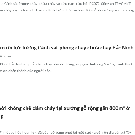
ợng Cảnh sát Phòng cháy, chữa cháy và cứu nạn, cứu hộ (PC07), Công an TPHCM đã
 vụ cháy xảy ra trên địa bàn xã Bình Hưng, bảo vệ hơn 700m² nhà xưởng và các công
m ơn lực lượng Cảnh sát phòng cháy chữa cháy Bắc Ninh
iên quan
 PCCC Bắc Ninh dập tắt đám cháy nhanh chóng, giúp gia đình ông Sướng tránh thiệt
ảm ơn chân thành của người dân.
thời khống chế đám cháy tại xưởng gỗ rộng gần 800m² ở
ng
, một vụ hỏa hoạn lớn đã bất ngờ bùng phát tại một xưởng gỗ trên địa bàn xã Tây