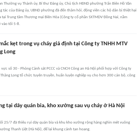
Ban Thường vụ Thành ủy, Bí thư Đảng ủy, Chủ tịch HĐND phường Trấn Biên Hồ Văn
 tác của Đảng ủy, UBND phường đã đến thăm hỏi, động viên các hộ dân bị thiệt hại
ra tại Trung tâm Thương mại Biên Hòa (Công ty cổ phần SXTMDV Đồng Nai, nằm
 vào tối 5-8.
mắc kẹt trong vụ cháy giả định tại Công ty TNHH MTV
ng Long
 vực số 30 - Phòng Cảnh sát PCCC và CNCH Công an Hà Nội phối hợp với Công ty
Thăng Long tổ chức tuyên truyền, huấn luyện nghiệp vụ cho hơn 300 cán bộ, công
ng tại dãy quán bia, kho xưởng sau vụ cháy ở Hà Nội
tối 25/7 đã thiêu rụi dãy quán bia và khu kho xưởng rộng hàng nghìn mét vuông
ường Thanh Liệt (Hà Nội), để lại khung cảnh tan hoang.