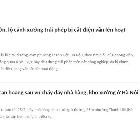
ớn, lộ cảnh xưởng trái phép bị cắt điện vẫn lén hoạt
n
áy lớn tại đường 25m phường Thanh Liệt (Hà Nội), theo tìm hiểu của phóng viên,
àng quán ở khu vực này đều dựng trái phép trên đất nông nghiệp; đã bị chính
t điện, song vẫn lén lút hoạt động.
tan hoang sau vụ cháy dãy nhà hàng, kho xưởng ở Hà Nội
n
y ra vào tối 25/7, dãy nhà hàng, kho xưởng ở đường 25m phường Thanh Liệt (Hà
n, tài sản bên trong bị thiêu rụi.