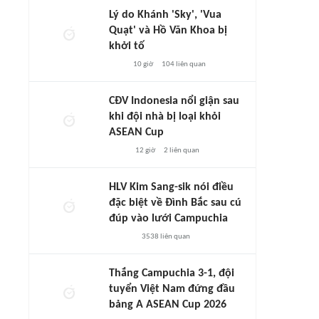
Lý do Khánh 'Sky', 'Vua
Quạt' và Hồ Văn Khoa bị
khởi tố
10 giờ
104
liên quan
CĐV Indonesia nổi giận sau
khi đội nhà bị loại khỏi
ASEAN Cup
12 giờ
2
liên quan
HLV Kim Sang-sik nói điều
đặc biệt về Đình Bắc sau cú
đúp vào lưới Campuchia
3538
liên quan
Thắng Campuchia 3-1, đội
tuyển Việt Nam đứng đầu
bảng A ASEAN Cup 2026