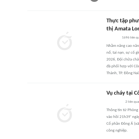
Thực tập phư
thị Amata Lo
1696
liên q
Nhằm nâng cao năng 
nổ, tai nạn, sự cố 
2026, Đội chữa chá
đã phối hợp với Cô
Thành, TP. Đồng Na
Vụ cháy tại 
2
liên qu
Thông tin từ Phòng
vào hồi 21h39' ngày
Cổ phần Đông Á (xã 
công nghiệp.