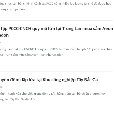
àng chục cán bộ, chiến sĩ Cảnh sát PCCC cùng nhiều lực lượng tại chỗ đã được huy
hống chế ngọn lửa.
tập PCCC-CNCH quy mô lớn tại Trung tâm mua sắm Aeon
ladon
n
hòng Cảnh sát PCCC&CNCH Công an TP.HCM tổ chức diễn tập phương án chữa cháy
 tại Trung tâm mua sắm Aeon - Tân Phú Celadon.
uyên đêm dập lửa tại Khu công nghiệp Tây Bắc Ga
an
 tỉnh Thanh Hóa cho biết, trong đêm 13/7, hàng trăm cán bộ chiến sĩ được huy
nghiệp Tây Bắc Ga dập lửa.