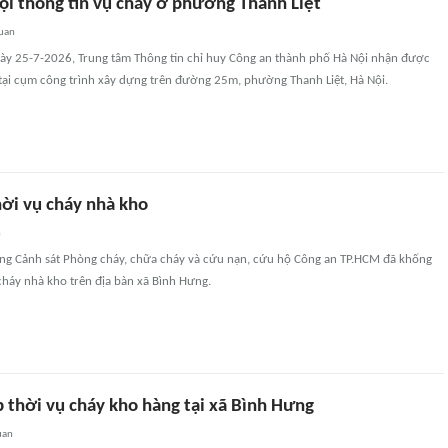
ội thông tin vụ cháy ở phường Thanh Liệt
quan
y 25-7-2026, Trung tâm Thông tin chỉ huy Công an thành phố Hà Nội nhận được
 tại cụm công trình xây dựng trên đường 25m, phường Thanh Liệt, Hà Nội.
hời vụ cháy nhà kho
n
ợng Cảnh sát Phòng cháy, chữa cháy và cứu nạn, cứu hộ Công an TP.HCM đã khống
cháy nhà kho trên địa bàn xã Bình Hưng.
 thời vụ cháy kho hàng tại xã Bình Hưng
uan