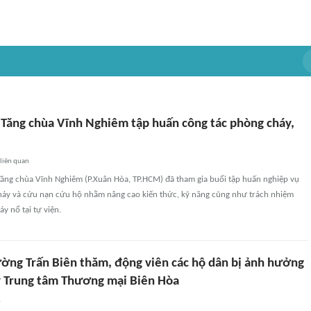
Tăng chùa Vĩnh Nghiêm tập huấn công tác phòng cháy,
liên quan
Tăng chùa Vĩnh Nghiêm (P.Xuân Hòa, TP.HCM) đã tham gia buổi tập huấn nghiệp vụ
áy và cứu nạn cứu hộ nhằm nâng cao kiến thức, kỹ năng cũng như trách nhiệm
y nổ tại tự viện.
ờng Trấn Biên thăm, động viên các hộ dân bị ảnh hưởng
y Trung tâm Thương mại Biên Hòa
n