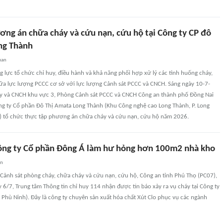
ơng án chữa cháy và cứu nạn, cứu hộ tại Công ty CP đô
ng Thành
uan
lực tổ chức chỉ huy, điều hành và khả năng phối hợp xử lý các tình huống cháy,
giữa lực lượng PCCC cơ sở với lực lượng Cảnh sát PCCC và CNCH. Sáng ngày 10-7-
y và CNCH khu vực 3, Phòng Cảnh sát PCCC và CNCH Công an thành phố Đồng Nai
ng ty Cổ phần Đô Thị Amata Long Thành (Khu Công nghệ cao Long Thành, P. Long
i) tổ chức thực tập phương án chữa cháy và cứu nạn, cứu hộ năm 2026.
Công ty Cổ phần Đông Á làm hư hỏng hơn 100m2 nhà kho
an
 Cảnh sát phòng cháy, chữa cháy và cứu nạn, cứu hộ, Công an tỉnh Phú Thọ (PC07),
 6/7, Trung tâm Thông tin chỉ huy 114 nhận được tin báo xảy ra vụ cháy tại Công ty
Phù Ninh). Đây là công ty chuyên sản xuất hóa chất Xút Clo phục vụ các ngành