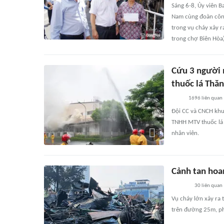
Sáng 6-8, Ủy viên 
Nam cùng đoàn công
trong vụ cháy xảy 
trong chợ Biên Hòa)
Cứu 3 người 
thuốc lá Thă
1696
liên quan
Đội CC và CNCH khu
TNHH MTV thuốc lá 
nhân viên.
Cảnh tan hoa
30
liên quan
Vụ cháy lớn xảy ra 
trên đường 25m, ph