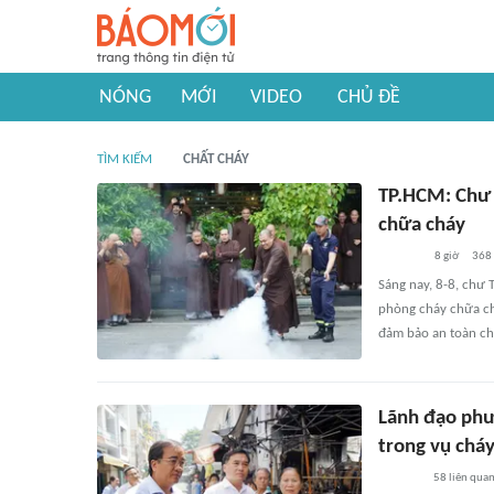
NÓNG
MỚI
VIDEO
CHỦ ĐỀ
TÌM KIẾM
CHẤT CHÁY
TP.HCM: Chư 
chữa cháy
8 giờ
368
Sáng nay, 8-8, chư 
phòng cháy chữa ch
đảm bảo an toàn chá
Lãnh đạo phư
trong vụ chá
58
liên qua