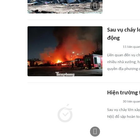
Sau vụ cháy l
động
11
liên qua
Liên quan đến vụ ch
nhiều nhà xưởng, h
quyền địa phương cắ
Hiện trường 
30
liên qua
Sau vụ cháy lớn xả
Nội) đổ sập hoàn toà