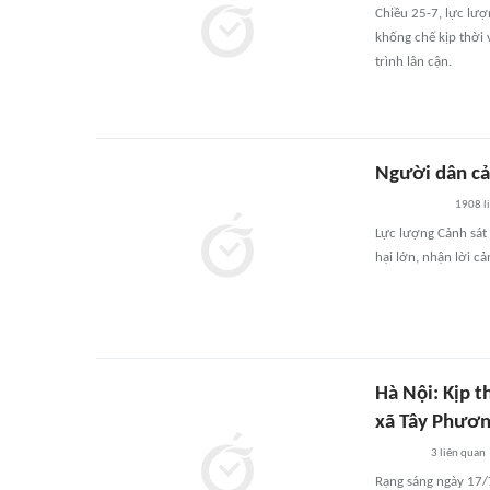
Chiều 25-7, lực lư
khống chế kịp thời
trình lân cận.
Người dân cả
1908
l
Lực lượng Cảnh sát
hại lớn, nhận lời c
Hà Nội: Kịp 
xã Tây Phươ
3
liên quan
Rạng sáng ngày 17/7