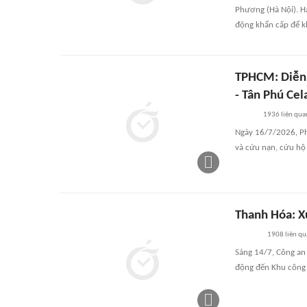
Phương (Hà Nội). H
động khẩn cấp để k
TPHCM: Diễn 
- Tân Phú Ce
1936
liên qua
Ngày 16/7/2026, P
và cứu nạn, cứu hộ
Thanh Hóa: X
1908
liên qu
Sáng 14/7, Công an
động đến Khu công 