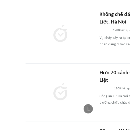
Khống chế đá
Liệt, Hà Nội
1908
liên qu
Vụ cháy xảy ra tại 
nhân đang được các
Hơn 70 cảnh 
Liệt
1908
liên q
Công an TP. Hà Nội
trường chữa cháy d