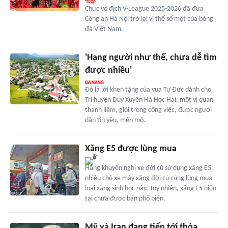
Chức vô địch V-League 2025-2026 đã đưa
Công an Hà Nội trở lại vị thế số một của bóng
đá Việt Nam.
'Hạng người như thế, chưa dễ tìm
được nhiều'
Đó là lời khen tặng của vua Tự Đức dành cho
Tri huyện Duy Xuyên Hà Học Hải, một vị quan
thanh liêm, giỏi trong công việc, được người
dân tin yêu, mến mộ.
Xăng E5 được lùng mua
Hãng khuyến nghị xe đời cũ sử dụng xăng E5,
nhiều chủ xe máy xăng đời cũ cũng lùng mua
loại xăng sinh học này. Tuy nhiên, xăng E5 hiện
tại chưa được bán phổ biến.
Mỹ và Iran đang tiến tới thỏa