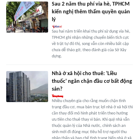
Sau 2 năm thu phí vỉa hè, TPHCM
kiến nghị thêm thẩm quyền quản
lý
Sau hai năm triển khai thu phí sử dụng vỉa hè,
TPHCM ghi nhận những chuyển biến tích cực
về trật tự đô thị, song vẫn còn nhiều bất cập
chưa dễ tháo gỡ, theo đánh giá của Sở Xây
dựng.
Nhà ở xã hội cho thuê: 'Liều
thuốc' ngăn chặn đầu cơ bất động
sản?
Nhiều chuyên gia cho rằng muốn chặn tình
trạng đầu cơ, mua bán trục lợi nhà ở xã hội thì
cần thay đổi mô hình phát triển theo hướng
ưu tiên cho thuê thay vì bán. Khi quỹ nhà vẫn
thuộc quản lý của Nhà nước, chính sách an
sinh mới đi đúng mục tiêu hỗ trợ người thu
nhập thấp và hạn chế tình trạng biến nhà ở xã