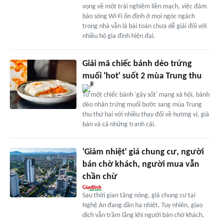
vọng về một trải nghiệm liền mạch, việc đảm
bảo sóng Wi-Fi ổn định ở mọi ngóc ngách
trong nhà vẫn là bài toán chưa dễ giải đối với
nhiều hộ gia đình hiện đại.
Giải mã chiếc bánh dẻo trứng
muối 'hot' suốt 2 mùa Trung thu
Từ một chiếc bánh 'gây sốt' mạng xã hội, bánh
dẻo nhân trứng muối bước sang mùa Trung
thu thứ hai với nhiều thay đổi về hương vị, giá
bán và cả những tranh cãi.
'Giảm nhiệt' giá chung cư, người
bán chờ khách, người mua vẫn
chần chừ
Sau thời gian tăng nóng, giá chung cư tại
Nghệ An đang dần hạ nhiệt. Tuy nhiên, giao
dịch vẫn trầm lắng khi người bán chờ khách,