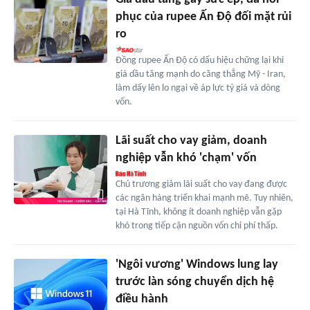
phục của rupee Ấn Độ đối mặt rủi
ro
Đồng rupee Ấn Độ có dấu hiệu chững lại khi
giá dầu tăng mạnh do căng thẳng Mỹ - Iran,
làm dấy lên lo ngại về áp lực tỷ giá và dòng
vốn.
Lãi suất cho vay giảm, doanh
nghiệp vẫn khó 'chạm' vốn
Chủ trương giảm lãi suất cho vay đang được
các ngân hàng triển khai mạnh mẽ. Tuy nhiên,
tại Hà Tĩnh, không ít doanh nghiệp vẫn gặp
khó trong tiếp cận nguồn vốn chi phí thấp.
'Ngôi vương' Windows lung lay
trước làn sóng chuyển dịch hệ
điều hành