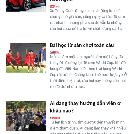
Xe Trung Quốc đang khiến các 'ông lớn' dè
chừng nhờ giá bán, công nghệ và tốc độ ra xe
rất nhanh, nhưng phía sau đó vẫn là những
câu hỏi chưa dễ trả lời về chất lượng dài hạn.
Bài học từ sân chơi toàn cầu
Mỗi 4 năm một lần, người hâm mộ bóng đá
thế giới sẽ dừng lại để xem World Cup. Khi đó,
bóng đá Việt Nam dõi theo trái bóng World
Cup rồi tự hỏi: Chúng ta có thể học được gì? Ở
thời điểm hiện tại, câu hỏi này không còn 'hỏi
rồi để đó' như trước.
AI đang thay hướng dẫn viên ở
khâu nào?
Từ lên lịch trình, tìm đường đến thuyết minh
điểm tham quan, AI đang làm thay khá nhiều