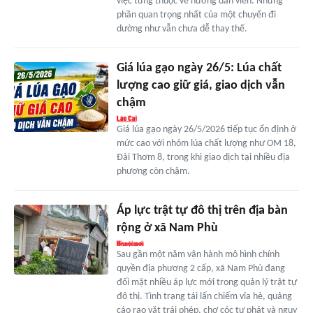
việc từng thuộc về hướng dẫn viên. Nhưng
phần quan trọng nhất của một chuyến đi
dường như vẫn chưa dễ thay thế.
Giá lúa gạo ngày 26/5: Lúa chất
lượng cao giữ giá, giao dịch vẫn
chậm
Giá lúa gạo ngày 26/5/2026 tiếp tục ổn định ở
mức cao với nhóm lúa chất lượng như OM 18,
Đài Thơm 8, trong khi giao dịch tại nhiều địa
phương còn chậm.
Áp lực trật tự đô thị trên địa bàn
rộng ở xã Nam Phù
Sau gần một năm vận hành mô hình chính
quyền địa phương 2 cấp, xã Nam Phù đang
đối mặt nhiều áp lực mới trong quản lý trật tự
đô thị. Tình trạng tái lấn chiếm vỉa hè, quảng
cáo rao vặt trái phép, chợ cóc tự phát và nguy