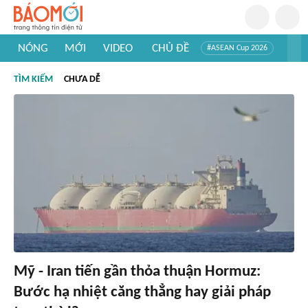
NÓNG
MỚI
VIDEO
CHỦ ĐỀ
#ASEAN Cup 2026
#Trí tuệ nhân tạo
#Mỹ - Iran
#Khám phá Việt Nam
TÌM KIẾM
CHƯA DỄ
#Khám phá thế giới
Mỹ - Iran tiến gần thỏa thuận Hormuz:
Bước hạ nhiệt căng thẳng hay giải pháp