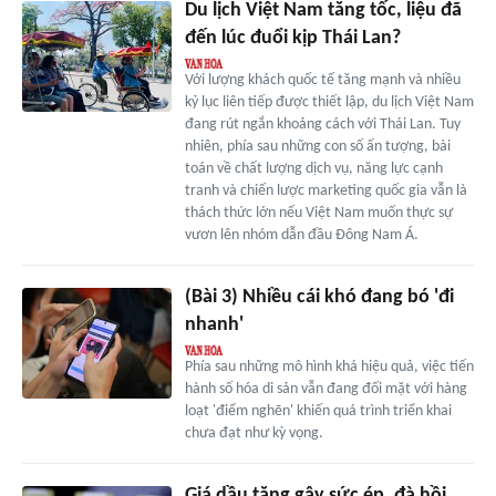
Du lịch Việt Nam tăng tốc, liệu đã
đến lúc đuổi kịp Thái Lan?
Với lượng khách quốc tế tăng mạnh và nhiều
kỷ lục liên tiếp được thiết lập, du lịch Việt Nam
đang rút ngắn khoảng cách với Thái Lan. Tuy
nhiên, phía sau những con số ấn tượng, bài
toán về chất lượng dịch vụ, năng lực cạnh
tranh và chiến lược marketing quốc gia vẫn là
thách thức lớn nếu Việt Nam muốn thực sự
vươn lên nhóm dẫn đầu Đông Nam Á.
(Bài 3) Nhiều cái khó đang bó 'đi
nhanh'
Phía sau những mô hình khá hiệu quả, việc tiến
hành số hóa di sản vẫn đang đối mặt với hàng
loạt 'điểm nghẽn' khiến quá trình triển khai
chưa đạt như kỳ vọng.
Giá dầu tăng gây sức ép, đà hồi