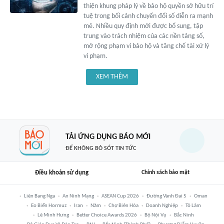
thiện khung pháp lý về bảo hộ quyền sở hữu trí
tuệ trong bối cảnh chuyển đổi số diễn ra mạnh
mẽ. Nhiều quy định mới được bổ sung, tập
trung vào trách nhiệm của các nền tảng số,
mở rộng phạm vi bảo hộ và tăng chế tài xử lý
vi phạm.
XEM THÊM
TẢI ỨNG DỤNG BÁO MỚI
ĐỂ KHÔNG BỎ SÓT TIN TỨC
Điều khoản sử dụng
Chính sách bảo mật
Liên Bang Nga
An Ninh Mạng
ASEAN Cup 2026
Đường Vành Đai 5
Oman
Eo Biển Hormuz
Iran
Năm
Chợ Biên Hòa
Doanh Nghiệp
Tô Lâm
Lê Minh Hưng
Better Choice Awards 2026
Bộ Nội Vụ
Bắc Ninh