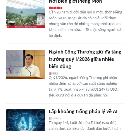
Nơi biên giới Piềng Mòn
Gần 20 năm di dời đến nơi ở mới, thôn Piềng
Mòn, xã Mường Lát đã có nhiều đổi thay,
nhưng vẫn còn đó những mong mỏi sự quan
tâm nhiều hơn nữa... để cuộc sống người dân
ổn định.
Ngành Công Thương giữ đà tăng
trưởng quý I/2026 giữa nhiều
biến động
Quý I/2026, ngành Công Thương ghi nhận
nhiều điểm sáng với sản xuất công nghiệp
tăng 9%, xuất nhập khẩu vượt 249 tỷ USD,
tiêu dùng nội địa duy trì đà phục hồi.
Lấp khoảng trống pháp lý về AI
Từ ngày 1/4, Luật Sở hữu Trí tuệ (sửa đổi)
chính thức có hiệu lực, đánh dấu bước hoàn