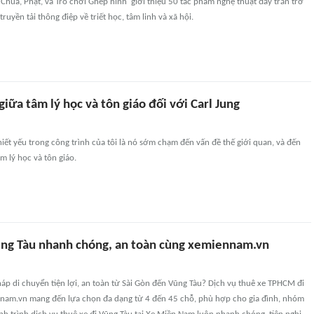
'Chúa, Phật, và Trò chơi Ghép hình' giới thiệu 50 tác phẩm nghệ thuật đầy trăn trở
ruyền tải thông điệp về triết học, tâm linh và xã hội.
iữa tâm lý học và tôn giáo đối với Carl Jung
ết yếu trong công trình của tôi là nó sớm chạm đến vấn đề thế giới quan, và đến
m lý học và tôn giáo.
ũng Tàu nhanh chóng, an toàn cùng xemiennam.vn
háp di chuyển tiện lợi, an toàn từ Sài Gòn đến Vũng Tàu? Dịch vụ thuê xe TPHCM đi
nnam.vn mang đến lựa chọn đa dạng từ 4 đến 45 chỗ, phù hợp cho gia đình, nhóm