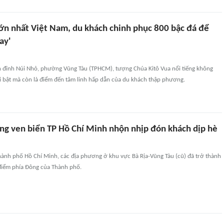
ớn nhất Việt Nam, du khách chinh phục 800 bậc đá để
ay'
 đỉnh Núi Nhỏ, phường Vũng Tàu (TPHCM), tượng Chúa Kitô Vua nổi tiếng không
ổi bật mà còn là điểm đến tâm linh hấp dẫn của du khách thập phương.
ng ven biển TP Hồ Chí Minh nhộn nhịp đón khách dịp hè
hành phố Hồ Chí Minh, các địa phương ở khu vực Bà Rịa-Vũng Tàu (cũ) đã trở thành
 điểm phía Đông của Thành phố.