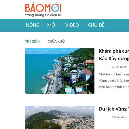
NÓNG
MỚI
VIDEO
CHỦ ĐỀ
TÌM KIẾM
CHÚA KITÔ
Khám phá cun
Báo Xây dựn
5
liên quan
Một bên là biển xan
Vững bước kiến tạo
trên hành trình chi
Du lịch Vũng
1
liên quan