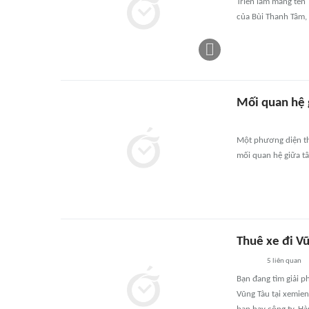
Triển lãm mang tên 
của Bùi Thanh Tâm, t
Mối quan hệ g
Một phương diện thi
mối quan hệ giữa tâ
Thuê xe đi V
5
liên quan
Bạn đang tìm giải p
Vũng Tàu tại xemie