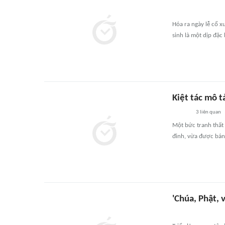
Hóa ra ngày lễ cổ xư
sinh là một dịp đặc 
Kiệt tác mô t
3
liên quan
Một bức tranh thất 
đinh, vừa được bán 
'Chúa, Phật, 