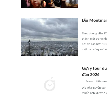
Đồi Montmartr
Theo phóng viên TT
thành một trong nh
bởi độ cao hơn 130
một ban công mở rộn
Gợi ý tour d
đán 2026
Bnews
1
liên qua
Dịp Tết Nguyên đán 
muốn nghỉ dưỡng, d