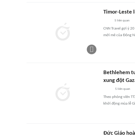
Timor-Leste 
5
liên quan
CNN Travel gợi ý 2
mới mẻ của Đông N
Bethlehem tư
xung đột Gaz
5
liên quan
Theo phóng viên TT
khởi động mùa lễ Gi
Đức Giáo hoàn