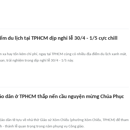
m du lịch tại TPHCM dịp nghỉ lễ 30/4 - 1/5 cực chill
 xa hay tốn kém chi phí, ngay tại TPHCM cũng có nhiều địa điểm du lịch xanh mát,
an, trải nghiệm trong dịp nghỉ lễ 30/4 - 1/5 này.
áo dân ở TPHCM thắp nến cầu nguyện mừng Chúa Phục
 giáo dân tề tựu về nhà thờ Giáo sứ Xóm Chiếu (phường Xóm Chiếu, TPHCM) để tham
h - thánh lễ quan trọng trong năm phụng vụ Công giáo.