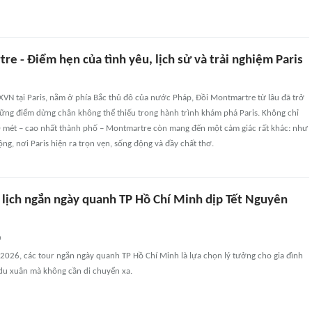
e - Điểm hẹn của tình yêu, lịch sử và trải nghiệm Paris
XVN tại Paris, nằm ở phía Bắc thủ đô của nước Pháp, Đồi Montmartre từ lâu đã trở
ững điểm dừng chân không thể thiếu trong hành trình khám phá Paris. Không chỉ
 mét – cao nhất thành phố – Montmartre còn mang đến một cảm giác rất khác: như
g, nơi Paris hiện ra trọn vẹn, sống động và đầy chất thơ.
u lịch ngắn ngày quanh TP Hồ Chí Minh dịp Tết Nguyên
n
2026, các tour ngắn ngày quanh TP Hồ Chí Minh là lựa chọn lý tưởng cho gia đình
u xuân mà không cần di chuyển xa.