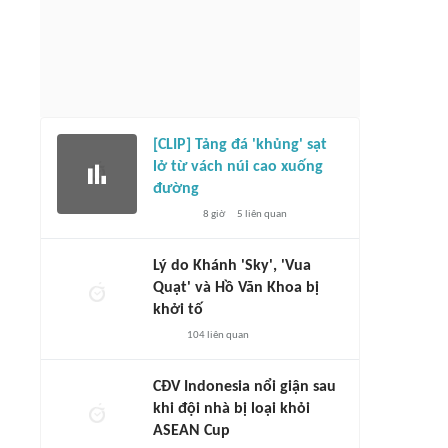
[CLIP] Tảng đá 'khủng' sạt
lở từ vách núi cao xuống
đường
8 giờ
5
liên quan
Lý do Khánh 'Sky', 'Vua
Quạt' và Hồ Văn Khoa bị
khởi tố
104
liên quan
CĐV Indonesia nổi giận sau
khi đội nhà bị loại khỏi
ASEAN Cup