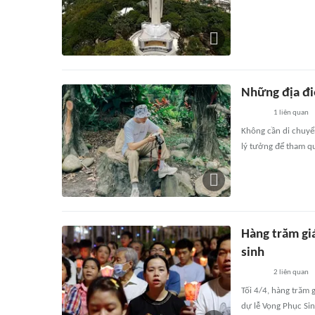
Những địa điể
1
liên quan
Không cần di chuyển
lý tưởng để tham qu
Hàng trăm gi
sinh
2
liên quan
Tối 4/4, hàng trăm
dự lễ Vọng Phục Sin