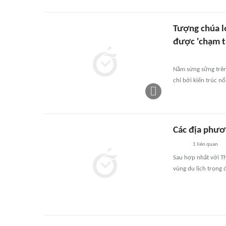
Tượng chúa l
được 'chạm t
Nằm sừng sững trên
chỉ bởi kiến trúc n
Các địa phươ
1
liên quan
Sau hợp nhất với T
vùng du lịch trọng