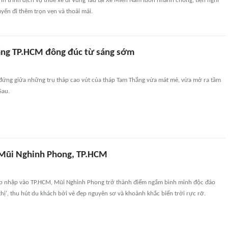
nh trình dịch vụ thuê xe đi Vũng Tàu tại Xe Miền Nam luôn nhanh chóng, tiện nghi
uyến đi thêm trọn vẹn và thoải mái.
ắng TP.HCM đông đúc từ sáng sớm
 đứng giữa những trụ tháp cao vút của tháp Tam Thắng vừa mát mẻ, vừa mở ra tầm
Sau.
 Mũi Nghinh Phong, TP.HCM
áp nhập vào TP.HCM, Mũi Nghinh Phong trở thành điểm ngắm bình minh độc đáo
 thị', thu hút du khách bởi vẻ đẹp nguyên sơ và khoảnh khắc biển trời rực rỡ.