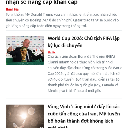
nhận sẽ nâng cấp khẩn cấp
Tổng thống Mỹ Donald Trump vừa chính thức lên tiếng xác nhận chiếc
siêu chuyên cơ Boeing 747-8 do chính phủ Qatar trao tặng sẽ bước vào
giai đoạn nâng cấp toàn diện ngay trong tháng tới.
World Cup 2026: Chủ tịch FIFA lập
kỷ lục di chuyển
Chủ tịch Liên đoàn Bóng đá Thế giới (FIFA)
Gianni Infantino đã thực hiện lịch trình di
chuyển dày đặc chưa từng có trong suốt World
Cup 2026, giải đấu có quy mô lớn nhất lịch sử
với 48 đội tuyển, 104 trận đấu, diễn ra tại 16
thành phố thuộc ba quốc gia (Mỹ, Canada và
Mexico) và trải dài qua 4 múi giờ.
Vùng Vịnh 'căng mình' đẩy lùi các
cuộc tấn công của Iran, Mỹ tuyên
bố hoàn thành đợt không kích