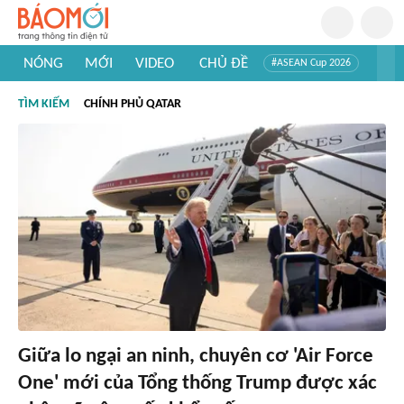
NÓNG
MỚI
VIDEO
CHỦ ĐỀ
#ASEAN Cup 2026
#Trí tuệ nhân tạo
#Mỹ - Iran
#Khám phá Việt Nam
TÌM KIẾM
CHÍNH PHỦ QATAR
#Khám phá thế giới
Giữa lo ngại an ninh, chuyên cơ 'Air Force
One' mới của Tổng thống Trump được xác