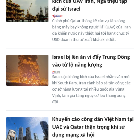
kích của UAV Iran, Nga triệu tập
đại sứ Israel
Chính phủ Qatar thống kê các vụ tấn công
bằng máy bay không người lái (UAV) của Iran
đã khiến nước này thiệt hại tới hàng chục tỷ
USD doanh thu từ xuất khẩu khí đốt.
Israel bị lên án vì đẩy Trung Đông
vào tử lộ năng lượng
Sau cuộc không kích của Israel nhằm vào mỏ
khí South Pars, Iran cảnh báo sẽ tấn công các
cơ sở năng lượng tại nhiều quốc gia Vùng
Vịnh, làm gia tăng nguy cơ leo thang xung
đột.
Khuyến cáo công dân Việt Nam tại
UAE và Qatar thận trọng khi sử
dụng mạng xã hội