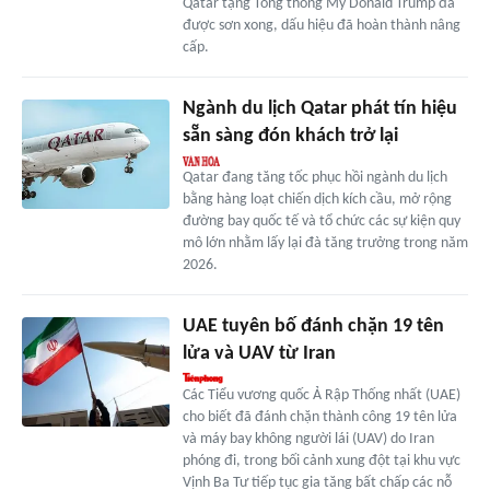
Qatar tặng Tổng thống Mỹ Donald Trump đã
được sơn xong, dấu hiệu đã hoàn thành nâng
cấp.
Ngành du lịch Qatar phát tín hiệu
sẵn sàng đón khách trở lại
Qatar đang tăng tốc phục hồi ngành du lịch
bằng hàng loạt chiến dịch kích cầu, mở rộng
đường bay quốc tế và tổ chức các sự kiện quy
mô lớn nhằm lấy lại đà tăng trưởng trong năm
2026.
UAE tuyên bố đánh chặn 19 tên
lửa và UAV từ Iran
Các Tiểu vương quốc Ả Rập Thống nhất (UAE)
cho biết đã đánh chặn thành công 19 tên lửa
và máy bay không người lái (UAV) do Iran
phóng đi, trong bối cảnh xung đột tại khu vực
Vịnh Ba Tư tiếp tục gia tăng bất chấp các nỗ