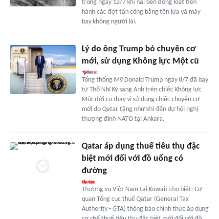
trong ngày 12/7 khi hai bên đồng loạt tiến
hành các đợt tấn công bằng tên lửa và máy
bay không người lái.
Lý do ông Trump bỏ chuyên cơ
mới, sử dụng Không lực Một cũ
Tổng thống Mỹ Donald Trump ngày 8/7 đã bay
từ Thổ Nhĩ Kỳ sang Anh trên chiếc Không lực
Một đời cũ thay vì sử dụng chiếc chuyên cơ
mới do Qatar tặng như khi đến dự hội nghị
thượng đỉnh NATO tại Ankara.
Qatar áp dụng thuế tiêu thụ đặc
biệt mới đối với đồ uống có
đường
Thương vụ Việt Nam tại Kuwait cho biết: Cơ
quan Tổng cục thuế Qatar (General Tax
Authority - GTA) thông báo chính thức áp dụng
cơ chế thuế tiêu thụ đặc biệt mới đối với đồ