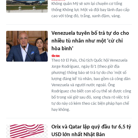
Không quân Mỹ sẽ sơn lại chuyên cơ tổng
thống Không lực Một và đội bay lãnh đạo cấp
cao với tông đỏ, trắng, xanh đậm, vàng.
Venezuela tuyên bố trả tự do cho
nhiều tù nhân như một 'cử chỉ
hòa bình'
Theo tờ El Pais, Chủ tịch Quốc hội Venezuela
Jorge Rodríguez, ngày 8/1 (theo giờ địa
phương) thông báo sẽ trả tự do cho 'một số
lượng đáng kể' tù nhân, bao gồm cả công dân
Venezuela và người nước ngoài. Ông
Rodríguez cho biết con số cụ thể sẽ được công
bố trong vài giờ sau đó, song chưa rõ việc trả
tự do này có kèm theo các biện pháp hạn chế
hay không.
Orix và Qatar lập quỹ đầu tư 6,5 tỷ
USD lớn nhất Nhật Bản