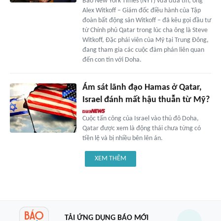
Báo New York Times (NYT) vừa đưa tin, ông
Alex Witkoff – Giám đốc điều hành của Tập
đoàn bất động sản Witkoff – đã kêu gọi đầu tư
từ Chính phủ Qatar trong lúc cha ông là Steve
Witkoff, Đặc phái viên của Mỹ tại Trung Đông,
đang tham gia các cuộc đàm phán liên quan
đến con tin với Doha.
Ám sát lãnh đạo Hamas ở Qatar,
Israel đánh mất hậu thuẫn từ Mỹ?
Cuộc tấn công của Israel vào thủ đô Doha,
Qatar được xem là động thái chưa từng có
tiền lệ và bị nhiều bên lên án.
XEM THÊM
TẢI ỨNG DỤNG BÁO MỚI