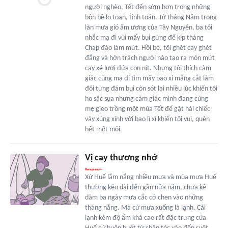
người nghèo, Tết đến sớm hơn trong những
bộn bề lo toan, tính toán. Từ tháng Năm trong
làn mưa gió ẩm ương của Tây Nguyên, ba tôi
nhắc mạ đi vùi mấy bụi gừng để kịp tháng
Chạp đào làm mứt. Hồi bé, tôi ghét cay ghét
đắng và hờn trách người nào tạo ra món mứt
cay xé lưỡi đứa con nít. Nhưng tôi thích cảm
giác cùng mạ đi tìm mấy bao xi măng cắt làm
đôi từng đám bụi còn sót lại nhiều lúc khiến tôi
ho sặc sụa nhưng cảm giác mình đang cùng
mẹ gieo trồng một mùa Tết để gặt hái chiếc
váy xúng xính với bao lì xì khiến tôi vui, quên
hết mệt mỏi.
Vị cay thương nhớ
Xứ Huế lắm nắng nhiều mưa và mùa mưa Huế
thường kéo dài đến gần nửa năm, chưa kể
dăm ba ngày mưa cắc cớ chen vào những
tháng nắng. Mà cứ mưa xuống là lạnh. Cái
lạnh kèm độ ẩm khá cao rất đặc trưng của