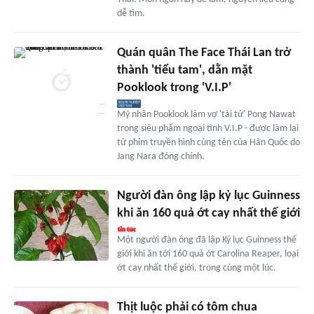
dễ tìm.
Quán quân The Face Thái Lan trở
thành 'tiểu tam', dằn mặt
Pooklook trong 'V.I.P'
Mỹ nhân Pooklook làm vợ 'tài tử' Pong Nawat
trong siêu phẩm ngoại tình V.I.P - được làm lại
từ phim truyền hình cùng tên của Hàn Quốc do
Jang Nara đóng chính.
Người đàn ông lập kỷ lục Guinness
khi ăn 160 quả ớt cay nhất thế giới
Một người đàn ông đã lập Kỷ lục Guinness thế
giới khi ăn tới 160 quả ớt Carolina Reaper, loại
ớt cay nhất thế giới, trong cùng một lúc.
Thịt luộc phải có tôm chua