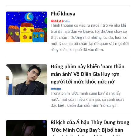
Phố khuya
Thỉnh thoảng có việc ra ngoài, trở về nhà khi
trời đã ngả dần về khuya, tôi thường chạy xe
thật chậm. Dường như những lúc đó, luôn có
một lý do níu tôi chậm lại để quan sát một đời
sống khác, khi phố đã vào đêm.
Đóng phim này khiến 'nam thần
màn ảnh' Võ Điền Gia Huy rợn
người tới mức khóc nức nở
Trong phim 'Ước mình cùng bay' đang lấy
nước mắt của nhiều khán giả, có cảnh quay
đặc biệt, khiến dàn diễn viên 'nổi da gà'.
Bi kịch của Á hậu Thùy Dung trong
'Ước Mình Cùng Bay': Bị bố bán