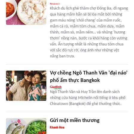
Khách du lịch ghé thăm chợ Đông Ba, đi ngang
qua hàng mắm hẳn sẽ bị lóa mắt bởi những
gam màu nóng 'chói chang' của mắm ruốc,
mắm cá rò, mắm tôm chua, mắm dưa, mắm
thính, mắm sò, mắm nêm… và những 'hương
thơm' nồng nàn, bước ra khỏi hàng còn vương
vấn. Ấn tượng nhất là những thau tôm chua
với sắc đỏ rực rỡ, óng ánh như những vệt
nắng ban trưa.
Vợ chồng Ngô Thanh Vân 'đại náo'
phố ẩm thực Bangkok
Ngô Thanh Vân và Huy Trần lên danh sách
những cửa hàng Michelin nổi tiếng ở khu phố
Chinatown (Bangkok) để ghé thưởng thức.
Gửi một miền thương