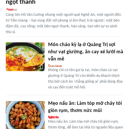
ngọt thanh
Cùng tên Hồ Văn Cường nhưng một người quê Nghệ An, một người đến
từ Tiền Giang – hai vùng đất với phong vị ẩm thực trái ngược: một bên
đậm đà, cay nồng; một bên ngọt thanh, hào sảng, tạo nên sự so sánh
thú vị.
Món cháo kỳ lạ ở Quảng Trị sợi
như vạt giường, ăn cay xé lưỡi mà
vẫn mê
Không chỉ có tên gọi lạ tai, món cháo cá vạt
giường ở Quảng Trị còn khiến du khách thích
thú bởi cách ăn 'chẳng giống ai' phải dùng đũa
và cay đến toát mồ hôi.
Mẹo nấu ăn: Làm tóp mỡ cháy tỏi
giòn rụm, thơm nức mũi
Mẹo nấu ăn: Làm tóp mỡ cháy tỏi giòn rụm,
thơm lừng, dễ làm tại nhà từ nguyên liệu quen