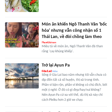
Món ăn khiến Ngô Thanh Vân 'bốc
hỏa' nhưng vẫn công nhận số 1
Thái Lan, về đòi chồng làm theo
Miêu tả về món ăn, Ngô Thanh Vân đã than
rằng 'cay khủng khiếp'.
Trở lại Ayun Pa
Sống ở Gia Lai bao năm nhưng tôi vẫn chưa có
dịp đến tất cả số huyện, thị xã trong tỉnh.
Phần vì bận rộn, phần vì không có chủ đích, bởi
một ý nghĩ: Ở đó có gì đẹp/hay/vui không?
Nên Ayun Pa cứ xa vời thế, dù thị xã này chỉ
cách Pleiku hơn 2 giờ xe chạy.