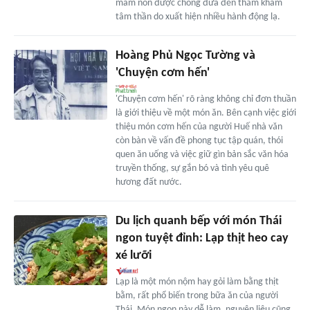
mầm non được chồng đưa đến thăm khám
tâm thần do xuất hiện nhiều hành động lạ.
Hoàng Phủ Ngọc Tường và
'Chuyện cơm hến'
'Chuyện cơm hến' rõ ràng không chỉ đơn thuần
là giới thiệu về một món ăn. Bên cạnh việc giới
thiệu món cơm hến của người Huế nhà văn
còn bàn về vấn đề phong tục tập quán, thói
quen ăn uống và việc giữ gìn bản sắc văn hóa
truyền thống, sự gắn bó và tình yêu quê
hương đất nước.
Du lịch quanh bếp với món Thái
ngon tuyệt đỉnh: Lạp thịt heo cay
xé lưỡi
Lạp là một món nộm hay gỏi làm bằng thịt
bằm, rất phổ biến trong bữa ăn của người
Thái. Món ngon này dễ làm, nguyên liệu cũng