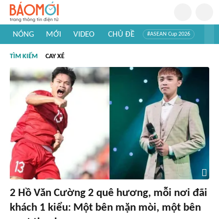
NÓNG
MỚI
VIDEO
CHỦ ĐỀ
#ASEAN Cup 2026
#Trí tuệ nhân tạo
#Mỹ - Iran
#Khám phá Việt Nam
TÌM KIẾM
CAY XÉ
#Khám phá thế giới
2 Hồ Văn Cường 2 quê hương, mỗi nơi đãi
khách 1 kiểu: Một bên mặn mòi, một bên