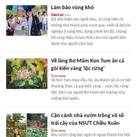
Làm báo vùng khó
Đã dấn thân vào nghề báo, ai cũng hiểu rõ
những thử thách phải vượt qua, nhất là khi tác
nghiệp ở vùng khó. Song chính khi đó, chúng
tôi càng hiểu rõ hơn tình cảm mà người dân
dành cho người cầm bút.
Về làng Rơ Măm Kon Tum ăn cá
gỏi kiến vàng 'lộc rừng'
Về Kon Tum mùa đầu hè, du khách sẽ có cơ hội
thưởng thức cá gỏi kiến vàng – món 'lộc rừng'
độc đáo của người Rơ Măm với hương vị lạ
miệng khó quên.
Cận cảnh nhà vườn trồng vô số
trái cây của NSƯT Chiều Xuân
Khu vườn rộng bạt ngàn ở ngoại thành Hà Nội