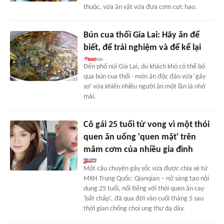
thuộc, vừa ăn vặt vừa đưa cơm cực hao.
Bún cua thối Gia Lai: Hãy ăn để
biết, để trải nghiệm và để kể lại
Đến phố núi Gia Lai, du khách khó có thể bỏ
qua bún cua thối - món ăn độc đáo vừa 'gây
sợ' vừa khiến nhiều người ăn một lần là nhớ
mãi.
Cô gái 25 tuổi tử vong vì một thói
quen ăn uống 'quen mặt' trên
mâm cơm của nhiều gia đình
Một câu chuyện gây sốc vừa được chia sẻ từ
MXH Trung Quốc: Qianqian – nữ sáng tạo nội
dung 25 tuổi, nổi tiếng với thói quen ăn cay
'bất chấp', đã qua đời vào cuối tháng 5 sau
thời gian chống chọi ung thư dạ dày.