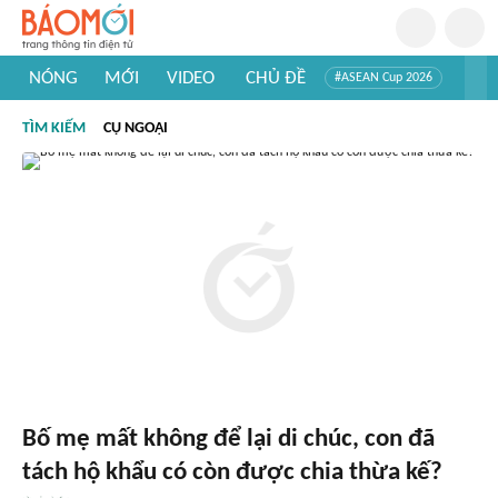
NÓNG
MỚI
VIDEO
CHỦ ĐỀ
#ASEAN Cup 2026
#Trí tuệ nhân tạo
#Mỹ - Iran
#Khám phá Việt Nam
TÌM KIẾM
CỤ NGOẠI
#Khám phá thế giới
Bố mẹ mất không để lại di chúc, con đã
tách hộ khẩu có còn được chia thừa kế?