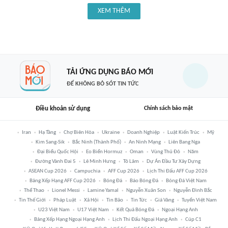
XEM THÊM
TẢI ỨNG DỤNG BÁO MỚI
ĐỂ KHÔNG BỎ SÓT TIN TỨC
Điều khoản sử dụng
Chính sách bảo mật
Iran
Hạ Tầng
Chợ Biên Hòa
Ukraine
Doanh Nghiệp
Luật Kiến Trúc
Mỹ
Kim Sang-Sik
Bắc Ninh (thành Phố)
An Ninh Mạng
Liên Bang Nga
Đại Biểu Quốc Hội
Eo Biển Hormuz
Oman
Vùng Thủ Đô
Năm
Đường Vành Đai 5
Lê Minh Hưng
Tô Lâm
Dự Án Đầu Tư Xây Dựng
ASEAN Cup 2026
Campuchia
AFF Cup 2026
Lịch Thi Đấu AFF Cup 2026
Bảng Xếp Hạng AFF Cup 2026
Bóng Đá
Báo Bóng Đá
Bóng Đá Việt Nam
Thể Thao
Lionel Messi
Lamine Yamal
Nguyễn Xuân Son
Nguyễn Đình Bắc
Tin Thế Giới
Pháp Luật
Xã Hội
Tin Bão
Tin Tức
Giá Vàng
Tuyển Việt Nam
U23 Việt Nam
U17 Việt Nam
Kết Quả Bóng Đá
Ngoại Hạng Anh
Bảng Xếp Hạng Ngoại Hạng Anh
Lịch Thi Đấu Ngoại Hạng Anh
Cúp C1