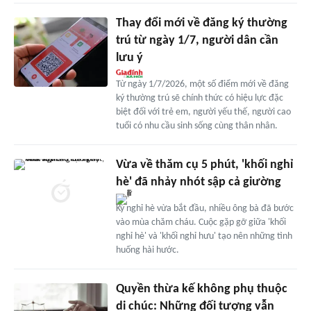
Thay đổi mới về đăng ký thường
trú từ ngày 1/7, người dân cần
lưu ý
Từ ngày 1/7/2026, một số điểm mới về đăng
ký thường trú sẽ chính thức có hiệu lực đặc
biệt đối với trẻ em, người yếu thế, người cao
tuổi có nhu cầu sinh sống cùng thân nhân.
Vừa về thăm cụ 5 phút, 'khối nghỉ
hè' đã nhảy nhót sập cả giường
Kỳ nghỉ hè vừa bắt đầu, nhiều ông bà đã bước
vào mùa chăm cháu. Cuộc gặp gỡ giữa 'khối
nghỉ hè' và 'khối nghỉ hưu' tạo nên những tình
huống hài hước.
Quyền thừa kế không phụ thuộc
di chúc: Những đối tượng vẫn