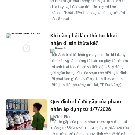
sở hữu được mãi không? Đến ga, đến bến thì
chia tay; vật đổi sao dời, đời người khó
tránh... 'Nhất điền thiên vạn chủ', người đời
nói cấm sai.
Khi nào phải làm thủ tục khai
nhận di sản thừa kế?
Hỏi: Anh trai tôi không may qua đời khi đang
còn trẻ. Ngoài những tài sản có giấy tờ sở hữu
thì anh trai tôi còn có sổ tiết kiệm 6 tỷ đồng
gửi ngân hàng. Xin tòa soạn cho biết, gia đình
tôi phải làm gì để lấy được tiền thay anh trai
tôi? (Lan Hà, phường An Hải, TP Đà Nẵng)
Quy định chế độ gặp của phạm
nhân áp dụng từ 1/7/2026
Chính Phủ
Chế độ gặp của phạm nhân được quy định tại
Thông tư 88/2026/TT-BCA ngày 10/6/2026 của
Bộ trưởng Bộ Công an quy định về chế độ gặp,