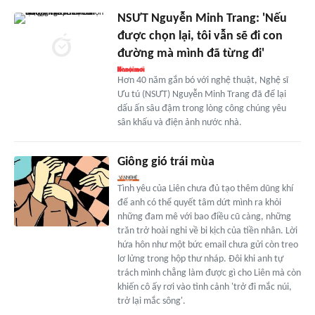
NSƯT Nguyễn Minh Trang: 'Nếu
được chọn lại, tôi vẫn sẽ đi con
đường mà mình đã từng đi'
Hơn 40 năm gắn bó với nghệ thuật, Nghệ sĩ
Ưu tú (NSƯT) Nguyễn Minh Trang đã để lại
dấu ấn sâu đậm trong lòng công chúng yêu
sân khấu và điện ảnh nước nhà.
Giông gió trái mùa
Tình yêu của Liên chưa đủ tạo thêm dũng khí
để anh có thể quyết tâm dứt mình ra khỏi
những đam mê với bao điều cũ càng, những
trăn trở hoài nghi về bi kịch của tiền nhân. Lời
hứa hôn như một bức email chưa gửi còn treo
lơ lửng trong hộp thư nháp. Đôi khi anh tự
trách mình chẳng làm được gì cho Liên mà còn
khiến cô ấy rơi vào tình cảnh 'trở đi mắc núi,
trở lại mắc sông'.