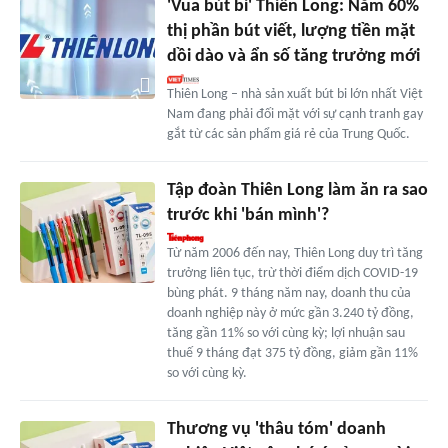
'Vua bút bi' Thiên Long: Nắm 60%
thị phần bút viết, lượng tiền mặt
dồi dào và ẩn số tăng trưởng mới
Thiên Long – nhà sản xuất bút bi lớn nhất Việt
Nam đang phải đối mặt với sự cạnh tranh gay
gắt từ các sản phẩm giá rẻ của Trung Quốc.
Tập đoàn Thiên Long làm ăn ra sao
trước khi 'bán mình'?
Từ năm 2006 đến nay, Thiên Long duy trì tăng
trưởng liên tục, trừ thời điểm dịch COVID-19
bùng phát. 9 tháng năm nay, doanh thu của
doanh nghiệp này ở mức gần 3.240 tỷ đồng,
tăng gần 11% so với cùng kỳ; lợi nhuận sau
thuế 9 tháng đạt 375 tỷ đồng, giảm gần 11%
so với cùng kỳ.
Thương vụ 'thâu tóm' doanh