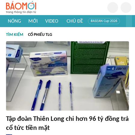
NÓNG
MỚI
VIDEO
CHỦ ĐỀ
#ASEAN Cup 2026
#Trí tuệ nhân tạo
#Mỹ - Iran
#Khám phá Việt Nam
TÌM KIẾM
CỔ PHIẾU TLG
#Khám phá thế giới
Tập đoàn Thiên Long chi hơn 96 tỷ đồng trả
cổ tức tiền mặt