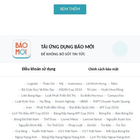
XEM THÊM
TẢI ỨNG DỤNG BÁO MỚI
ĐỂ KHÔNG BỎ SÓT TIN TỨC
Điều khoản sử dụng
Chính sách bảo mật
Logistic
Tháo Gỡ
Mỹ
Indonesia
Lê Minh Hưng
Năm
Bộ Giáo Dục Và Đào Tạo
ASEAN Cup 2026
Tô Lâm
Huấn Hoa Hồng
Liên Bang Nga
Luật Phát Triển Đô Thị
Eo Biển Hormuz
Campuchia
Luật Kiến Trúc
Hạ Tầng
Doanh Nghiệp
UBND
THPT Chuyên Tuyên Quang
Iran
Phát Triển Bền Vững
Đại Biểu Quốc Hội
AFF Cup 2026
Lịch Thi Đấu AFF Cup 2026
Bảng Xếp Hạng AFF Cup 2026
Bóng Đá
Báo Bóng Đá
Bóng Đá Việt Nam
Thể Thao
Lionel Messi
Lamine Yamal
Nguyễn Xuân Son
Nguyễn Đình Bắc
Tin Thế Giới
Pháp Luật
Xã Hội
Tin Bão
Tin Tức
Giá Vàng
Tuyển Việt Nam
U23 Việt Nam
U17 Việt Nam
Kết Quả Bóng Đá
Ngoại Hạng Anh
Bảng Xếp Hạng Ngoại Hạng Anh
Lịch Thi Đấu Ngoại Hạng Anh