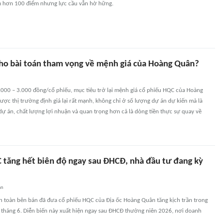
ảm hơn 100 điểm nhưng lực cầu vẫn hờ hững.
 cho bài toán tham vọng về mệnh giá của Hoàng Quân?
.000 – 3.000 đồng/cổ phiếu, mục tiêu trở lại mệnh giá cổ phiếu HQC của Hoàng
ược thị trường định giá lại rất mạnh, không chỉ ở số lượng dự án dự kiến mà là
 dự án, chất lượng lợi nhuận và quan trọng hơn cả là dòng tiền thực sự quay về
 tăng hết biên độ ngay sau ĐHCĐ, nhà đầu tư đang kỳ
an
n toàn bên bán đã đưa cổ phiếu HQC của Địa ốc Hoàng Quân tăng kịch trần trong
u tháng 6. Diễn biến này xuất hiện ngay sau ĐHCĐ thường niên 2026, nơi doanh