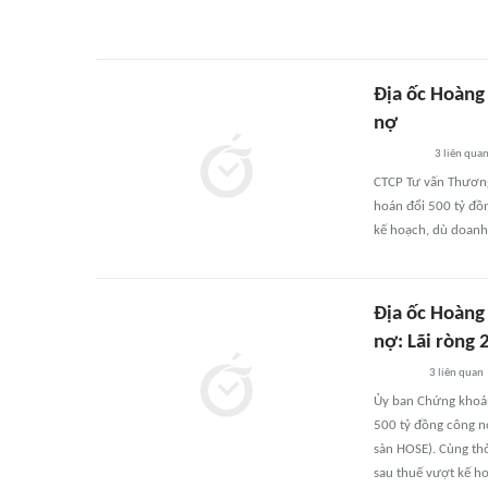
Địa ốc Hoàng
nợ
3
liên qua
CTCP Tư vấn Thương
hoán đổi 500 tỷ đồ
kế hoạch, dù doanh 
Địa ốc Hoàng
nợ: Lãi ròng 
3
liên quan
Ủy ban Chứng khoán
500 tỷ đồng công n
sàn HOSE). Cùng th
sau thuế vượt kế h