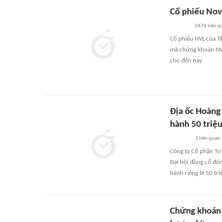
Cổ phiếu Nov
2476
liên q
Cổ phiếu NVL của Tậ
mã chứng khoán NVL 
cho đến nay.
Địa ốc Hoàng
hành 50 triệ
3
liên quan
Công ty Cổ phần Tư
Đại hội đồng cổ đôn
hành riêng lẻ 50 tr
Chứng khoán 