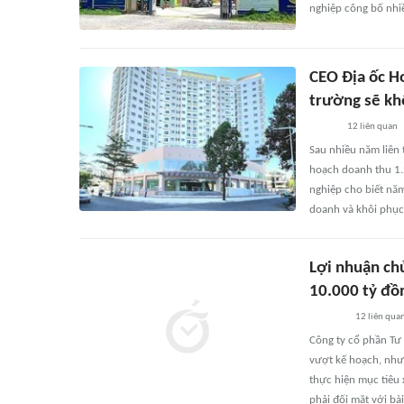
nghiệp công bố nhi
CEO Địa ốc H
trường sẽ kh
12
liên quan
Sau nhiều năm liên
hoạch doanh thu 1.
nghiệp cho biết năm
doanh và khôi phục
Lợi nhuận ch
10.000 tỷ đồn
12
liên qua
Công ty cổ phần Tư
vượt kế hoạch, nhưn
thực hiện mục tiêu
phải đối mặt với bà