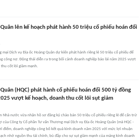
 Quân lên kế hoạch phát hành 50 triệu cổ phiếu hoán đổi
n
 mại Dịch vụ Địa ốc Hoàng Quân dự kiến phát hành riêng lẻ 50 triệu cổ phiếu để
ng công nợ. Động thái diễn ra trong bối cảnh doanh nghiệp báo lãi năm 2025 vượt
thu cốt lõi giảm mạnh.
 Quân (HQC) phát hành cổ phiếu hoán đổi 500 tỷ đồng
2025 vượt kế hoạch, doanh thu cốt lõi sụt giảm
 Nhà nước vừa nhận hồ sơ đăng ký chào bán 50 triệu cổ phiếu riêng lẻ để cấn trừ
ợ của Công ty Cổ phần Tư vấn Thương mại Dịch vụ Địa ốc Hoàng Quân (mã HQC -
ời điểm, doanh nghiệp công bố kết quả kinh doanh năm 2025 với mức lợi nhuận
oạch nhờ nguồn thu tài chính, bù đắp cho sự sụt giảm mạnh của mảng kinh doanh