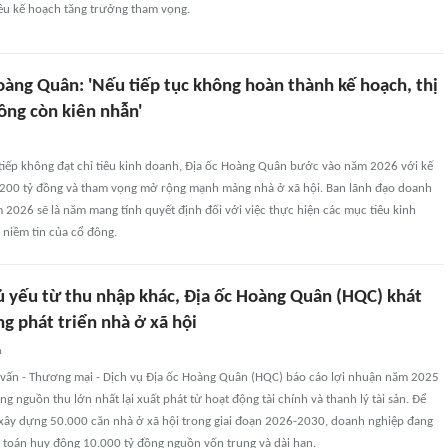
ều kế hoạch tăng trưởng tham vọng.
oàng Quân: 'Nếu tiếp tục không hoàn thành kế hoạch, thị
ông còn kiên nhẫn'
 tiếp không đạt chỉ tiêu kinh doanh, Địa ốc Hoàng Quân bước vào năm 2026 với kế
200 tỷ đồng và tham vọng mở rộng mạnh mảng nhà ở xã hội. Ban lãnh đạo doanh
 2026 sẽ là năm mang tính quyết định đối với việc thực hiện các mục tiêu kinh
 niềm tin của cổ đông.
ủ yếu từ thu nhập khác, Địa ốc Hoàng Quân (HQC) khát
g phát triển nhà ở xã hội
n
 vấn - Thương mại - Dịch vụ Địa ốc Hoàng Quân (HQC) báo cáo lợi nhuận năm 2025
g nguồn thu lớn nhất lại xuất phát từ hoạt động tài chính và thanh lý tài sản. Để
 xây dựng 50.000 căn nhà ở xã hội trong giai đoạn 2026-2030, doanh nghiệp đang
i toán huy động 10.000 tỷ đồng nguồn vốn trung và dài hạn.