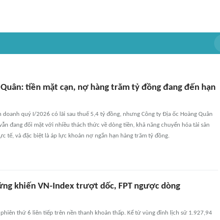
 Quân: tiền mặt cạn, nợ hàng trăm tỷ đồng đang đến hạn
h doanh quý I/2026 có lãi sau thuế 5,4 tỷ đồng, nhưng Công ty Địa ốc Hoàng Quân
ẫn đang đối mặt với nhiều thách thức về dòng tiền, khả năng chuyển hóa tài sản
c tế, và đặc biệt là áp lực khoản nợ ngắn hạn hàng trăm tỷ đồng.
ững khiến VN-Index trượt dốc, FPT ngược dòng
phiên thứ 6 liên tiếp trên nền thanh khoản thấp. Kể từ vùng đỉnh lịch sử 1.927,94