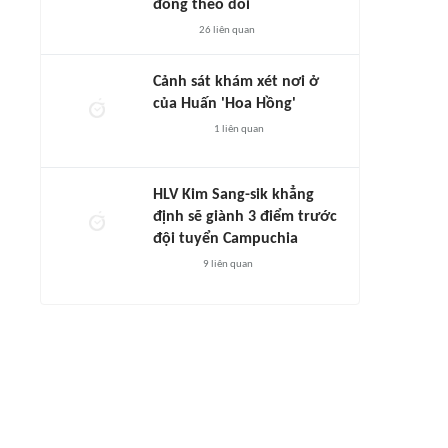
đông theo dõi
26
liên quan
Cảnh sát khám xét nơi ở
của Huấn 'Hoa Hồng'
1
liên quan
HLV Kim Sang-sik khẳng
định sẽ giành 3 điểm trước
đội tuyển Campuchia
9
liên quan