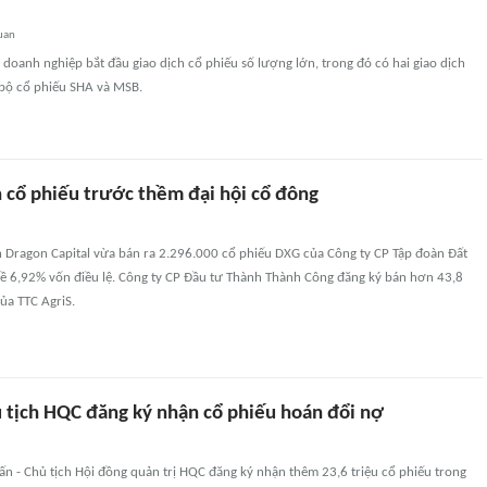
uan
doanh nghiệp bắt đầu giao dịch cổ phiếu số lượng lớn, trong đó có hai giao dịch
 bộ cổ phiếu SHA và MSB.
 cổ phiếu trước thềm đại hội cổ đông
 Dragon Capital vừa bán ra 2.296.000 cổ phiếu DXG của Công ty CP Tập đoàn Đất
ề 6,92% vốn điều lệ. Công ty CP Đầu tư Thành Thành Công đăng ký bán hơn 43,8
của TTC AgriS.
 tịch HQC đăng ký nhận cổ phiếu hoán đổi nợ
n - Chủ tịch Hội đồng quản trị HQC đăng ký nhận thêm 23,6 triệu cổ phiếu trong