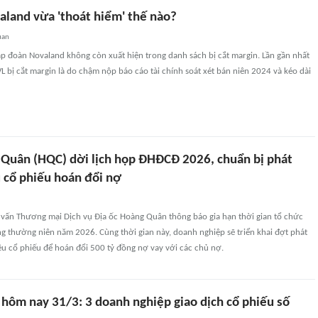
aland vừa 'thoát hiểm' thế nào?
uan
p đoàn Novaland không còn xuất hiện trong danh sách bị cắt margin. Lần gần nhất
bị cắt margin là do chậm nộp báo cáo tài chính soát xét bán niên 2024 và kéo dài
 Quân (HQC) dời lịch họp ĐHĐCĐ 2026, chuẩn bị phát
u cổ phiếu hoán đổi nợ
 vấn Thương mại Dịch vụ Địa ốc Hoàng Quân thông báo gia hạn thời gian tổ chức
g thường niên năm 2026. Cùng thời gian này, doanh nghiệp sẽ triển khai đợt phát
iệu cổ phiếu để hoán đổi 500 tỷ đồng nợ vay với các chủ nợ.
hôm nay 31/3: 3 doanh nghiệp giao dịch cổ phiếu số