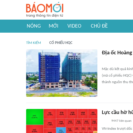
NÓNG
MỚI
VIDEO
CHỦ ĐỀ
TÌM KIẾM
CỔ PHIẾU HQC
Địa ốc Hoàng
Mặc dù kết quả kin
(mã cổ phiếu HQC) v
thành nguồn thu thự
Lực cầu hờ h
9447
liên quan
VN-Index trượt dốc 