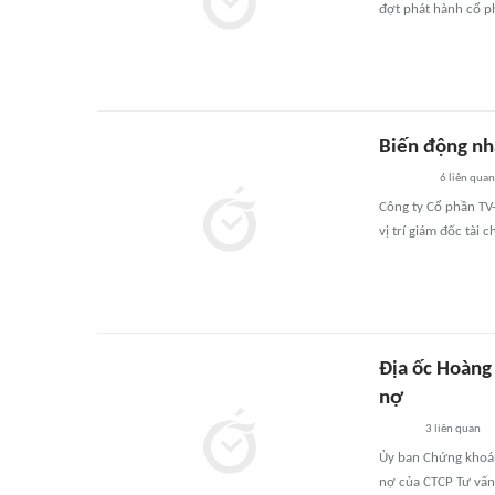
đợt phát hành cổ ph
Biến động nh
6
liên quan
Công ty Cổ phần TV
vị trí giám đốc tài c
Địa ốc Hoàng
nợ
3
liên quan
Ủy ban Chứng khoán
nợ của CTCP Tư vấn