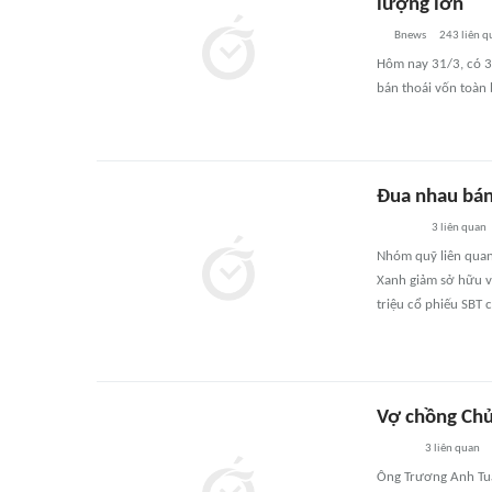
lượng lớn
Bnews
243
liên q
Hôm nay 31/3, có 3 
bán thoái vốn toàn
Đua nhau bán
3
liên quan
Nhóm quỹ liên quan
Xanh giảm sở hữu v
triệu cổ phiếu SBT 
Vợ chồng Chủ
3
liên quan
Ông Trương Anh Tuấ