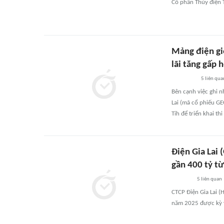
Cổ phần Thủy điện 
Mảng điện gió
lãi tăng gấp 
5
liên qua
Bên cạnh việc ghi n
Lai (mã cổ phiếu GE
Tih để triển khai th
Điện Gia Lai 
gần 400 tỷ từ
5
liên quan
CTCP Điện Gia Lai 
năm 2025 được kỳ v