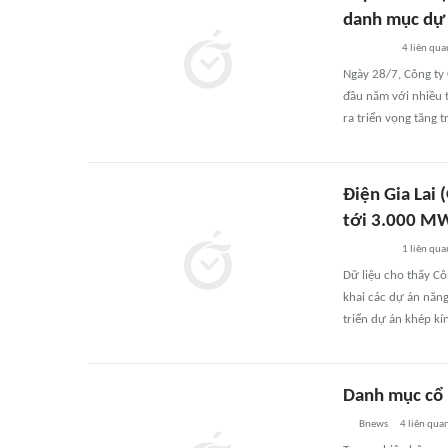
danh mục dự 
4
liên qua
Ngày 28/7, Công ty 
đầu năm với nhiều 
ra triển vọng tăng 
Điện Gia Lai 
tới 3.000 M
1
liên qua
Dữ liệu cho thấy Cô
khai các dự án năng
triển dự án khép kín
Danh mục cổ 
Bnews
4
liên qua