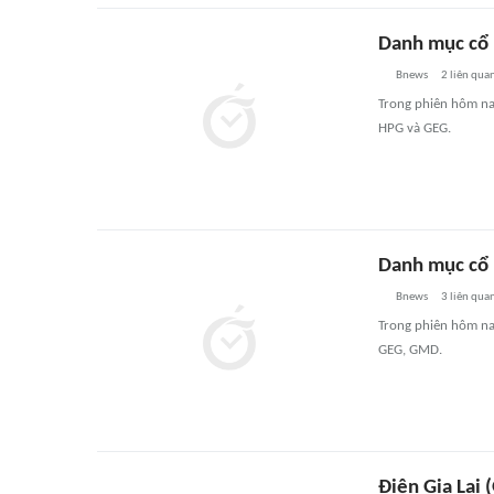
Danh mục cổ 
Bnews
2
liên qua
Trong phiên hôm na
HPG và GEG.
Danh mục cổ 
Bnews
3
liên qua
Trong phiên hôm na
GEG, GMD.
Điện Gia Lai 