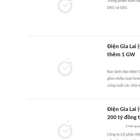
Trong phiên hôm na
DXG và GEG.
Điện Gia Lai
thêm 1 GW
Ban lãnh đạo Điện G
gồm nhiều loại hìn
công suất các nhà 
Điện Gia Lai 
200 tỷ đồng 
2
liên qua
Công ty Cổ phần Điệ