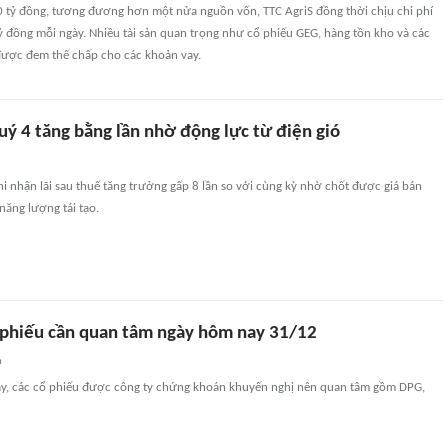
 tỷ đồng, tương đương hơn một nửa nguồn vốn, TTC AgriS đồng thời chịu chi phí
tỷ đồng mỗi ngày. Nhiều tài sản quan trọng như cổ phiếu GEG, hàng tồn kho và các
được đem thế chấp cho các khoản vay.
uý 4 tăng bằng lần nhờ động lực từ điện gió
 nhận lãi sau thuế tăng trưởng gấp 8 lần so với cùng kỳ nhờ chốt được giá bán
năng lượng tái tạo.
phiếu cần quan tâm ngày hôm nay 31/12
n
y, các cổ phiếu được công ty chứng khoán khuyến nghị nên quan tâm gồm DPG,