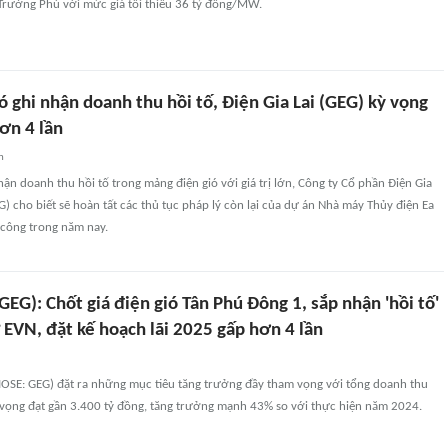
Trường Phú với mức giá tối thiểu 36 tỷ đồng/MW.
 ghi nhận doanh thu hồi tố, Điện Gia Lai (GEG) kỳ vọng
hơn 4 lần
n
hận doanh thu hồi tố trong mảng điện gió với giá trị lớn, Công ty Cổ phần Điện Gia
G) cho biết sẽ hoàn tất các thủ tục pháp lý còn lại của dự án Nhà máy Thủy điện Ea
i công trong năm nay.
(GEG): Chốt giá điện gió Tân Phú Đông 1, sắp nhận 'hồi tố'
 EVN, đặt kế hoạch lãi 2025 gấp hơn 4 lần
(HOSE: GEG) đặt ra những mục tiêu tăng trưởng đầy tham vọng với tổng doanh thu
ọng đạt gần 3.400 tỷ đồng, tăng trưởng mạnh 43% so với thực hiện năm 2024.