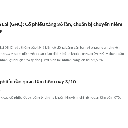
 Lai (GHC): Cổ phiếu tăng 36 lần, chuẩn bị chuyển niêm
E
 Lai (GHC) vừa thông báo lấy ý kiến cổ đông bằng văn bản về phương án chuyển
từ UPCOM sang niêm yết tại Sở Giao dịch Chứng khoán TP.HCM (HOSE). 9 tháng đầu
hận lợi nhuận 124 tỷ đồng, với biên lợi nhuận ròng lên tới 52,57%.
phiếu cần quan tâm hôm nay 3/10
n
y, các cổ phiếu được công ty chứng khoán khuyến nghị nên quan tâm gồm CTD,