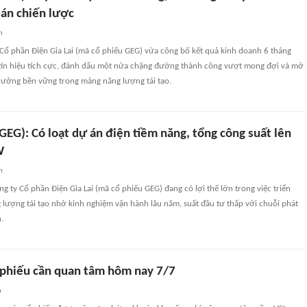
án chiến lược
n
Cổ phần Điện Gia Lai (mã cổ phiếu GEG) vừa công bố kết quả kinh doanh 6 tháng
tín hiệu tích cực, đánh dấu một nửa chặng đường thành công vượt mong đợi và mở
trưởng bền vững trong mảng năng lượng tái tạo.
(GEG): Có loạt dự án điện tiềm năng, tổng công suất lên
W
n
ng ty Cổ phần Điện Gia Lai (mã cổ phiếu GEG) đang có lợi thế lớn trong việc triển
 lượng tái tạo nhờ kinh nghiệm vận hành lâu năm, suất đầu tư thấp với chuỗi phát
.
phiếu cần quan tâm hôm nay 7/7
n