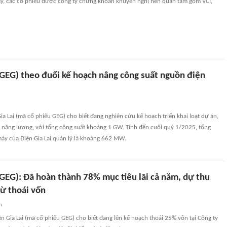
y, các cổ phiếu được công ty chứng khoán khuyến nghị nên quan tâm gồm VCI,
 (GEG) theo đuổi kế hoạch nâng công suất nguồn điện
ia Lai (mã cổ phiếu GEG) cho biết đang nghiên cứu kế hoạch triển khai loạt dự án,
h năng lượng, với tổng công suất khoảng 1 GW. Tính đến cuối quý 1/2025, tổng
máy của Điện Gia Lai quản lý là khoảng 662 MW.
(GEG): Đã hoàn thành 78% mục tiêu lãi cả năm, dự thu
từ thoái vốn
n
n Gia Lai (mã cổ phiếu GEG) cho biết đang lên kế hoạch thoái 25% vốn tại Công ty