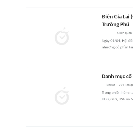
Điện Gia Lai
Trường Phú
5
liên quan
Ngày 01/04, Hội đồ
nhượng cổ phần tại 
Danh mục cổ 
Bnews
794
liên q
Trong phiên hôm na
HDB, GEG, HSG và