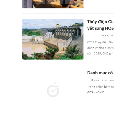
Thủy điện Gia
yết sang HOS
7
liên quan
CTCP Thủy điện Gia
đăng ký giao dịch 
năm 2025, GHC ghi n
Danh mục cổ 
Bnews
2
liên qua
Trong phiên hôm na
GEG và GMD.