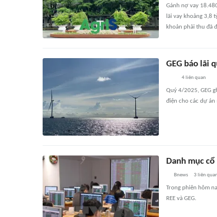
Gánh nợ vay 18.480
lãi vay khoảng 3,8 
khoản phải thu đã 
GEG báo lãi q
4
liên quan
Quý 4/2025, GEG ghi
điện cho các dự án 
Danh mục cổ 
Bnews
3
liên qua
Trong phiên hôm na
REE và GEG.