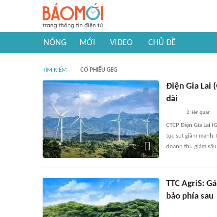
NÓNG
MỚI
VIDEO
CHỦ ĐỀ
TÌM KIẾM
CỔ PHIẾU GEG
Điện Gia Lai 
dài
2
liên quan
CTCP Điện Gia Lai (
tục sụt giảm mạnh.
doanh thu giảm sâu
TTC AgriS: G
bảo phía sau